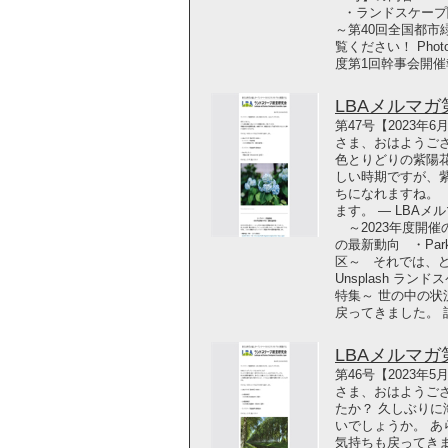
・ランドスケープ
～第40回全国都
覧ください！ Photo 
度第1回幹事会開催
LBAメルマガ第4
第47号【2023年
さま、おはようござ
色とりどりの紫陽
しい時期ですが、
ちになれますね。
ます。 ― LBA
～2023年度開
の最新動向 ・Park
区～ それでは、どうぞご
Unsplash ラ
特集～ 世の中の
戻ってきました。
LBAメルマガ第4
第46号【2023年
さま、おはようご
たか？ 久しぶり
いでしょうか。 
気持ちも戻ってき