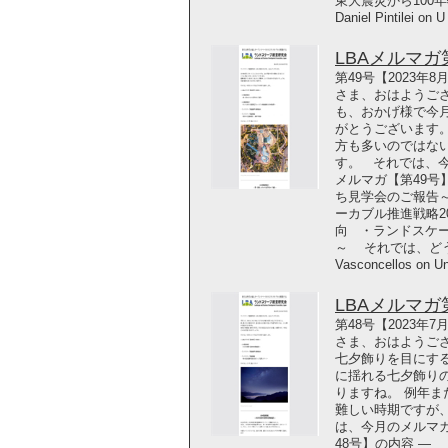
東大震災から100年
Daniel Pintilei on U
LBAメルマガ第4
第49号【2023年
さま、おはようござ
も、おかげ様で今月
がとうございます
方も多いのではな
す。 それでは、今
メルマガ【第49号
ち見学会のご報告～
ーカブル推進戦略2
向 ・ランドスケ
～ それでは、どうぞご覧
Vasconcellos on U
LBAメルマガ第4
第48号【2023年
さま、おはようご
七夕飾りを目にす
に揺れる七夕飾り
りますね。 例年ま
難しい時期ですが
は、今月のメルマガ
48号】の内容 ―