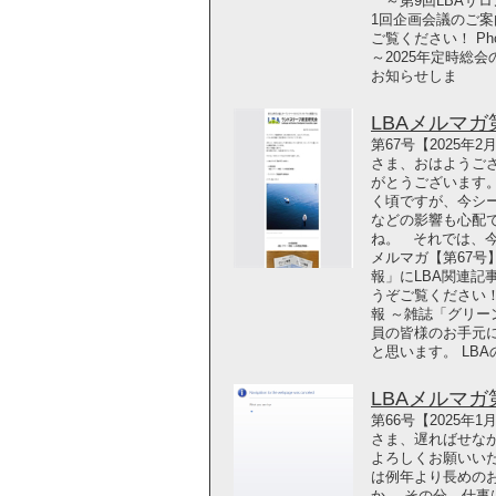
～第9回LBAサロ
1回企画会議のご
ご覧ください！ Photo 
～2025年定時総
お知らせしま
LBAメルマガ第6
第67号【2025年
さま、おはようござ
がとうございます
く頃ですが、今シ
などの影響も心配
ね。 それでは、今
メルマガ【第67号
報」にLBA関連記
うぞご覧ください！ Phot
報 ～雑誌「グリー
員の皆様のお手元
と思います。 LB
LBAメルマガ第6
第66号【2025年
さま、遅ればせな
よろしくお願いいた
は例年より長めの
か。 その分、仕事