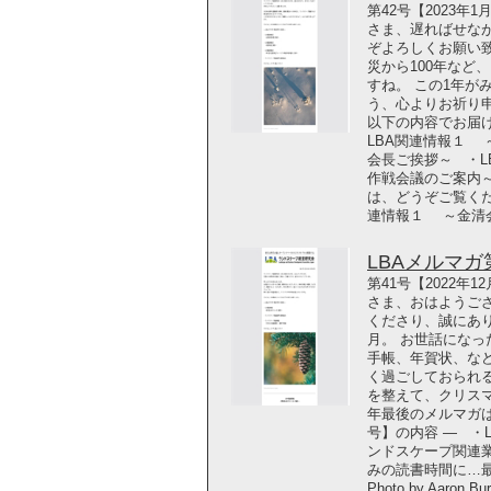
第42号【2023年
さま、遅ればせな
ぞよろしくお願い致
災から100年など
すね。 この1年が
う、心よりお祈り申
以下の内容でお届け
LBA関連情報１ 
会長ご挨拶～ ・L
作戦会議のご案内
は、どうぞご覧ください！ 
連情報１ ～金清
LBAメルマガ第4
第41号【2022年
さま、おはようご
くださり、誠にあり
月。 お世話にな
手帳、年賀状、な
く過ごしておられ
を整えて、クリス
年最後のメルマガは
号】の内容 ― ・
ンドスケープ関連
みの読書時間に…
Photo by Aaron 