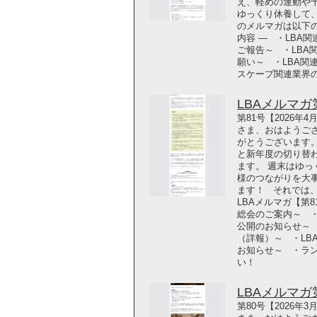
え、軽めの運動や
ゆっくり休養して
のメルマガは以下の
内容 ― ・LBA関
ご報告～ ・LB
願い～ ・LBA関
スケープ関連業界の最新
LBAメルマガ第8
第81号【2026年
さま、おはようござ
がとうございます。
と新年度の切り替
ます。 週末はゆっ
様のつながりを大
ます！ それでは
LBAメルマガ【第8
総会のご案内～ ・
公開のお知らせ～ 
（詳報）～ ・L
お知らせ～ ・ラ
い！
LBAメルマガ第8
第80号【2026年