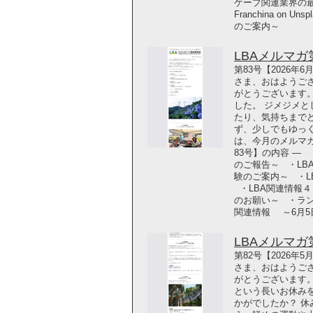
ケープ関連業界の最新
Franchina on
のご案内～
LBAメルマガ第8
第83号【2026年
さま、おはようござ
がとうございます
した。 ジメジメ
たり、気持ちまで
ず、少しでもゆっ
は、今月のメルマガ
83号】の内容 ―
のご報告～ ・L
験のご案内～ ・
・LBA関連情報
のお願い～ ・ラ
関連情報 ～6月5
LBAメルマガ第8
第82号【2026年
さま、おはようござ
がとうございます。
という長いお休み
かがでしたか？ 