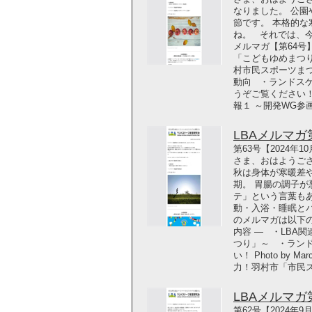
なりました。 公
節です。 本格的
ね。 それでは、今
メルマガ【第64号
「こどもゆめまつり
村市民スポーツま
動向 ・ランドスケ
うぞご覧ください！ Phot
報１ ～開発WG参
LBAメルマガ第6
第63号【2024年
さま、おはようご
秋は身体が寒暖差
期。 胃腸の調子
テ」という言葉も
動・入浴・睡眠と
のメルマガは以下の
内容 ― ・LBA
つり」～ ・ラン
い！ Photo by Ma
力！羽村市「市民スポーツま
LBAメルマガ第6
第62号【2024年