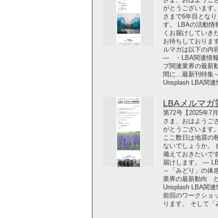
がとうございます。
さまで6年目となり
す。 LBAの活動
くお届けしていき
お待ちしておりま
ルマガは以下の内容
― ・LBA関連情
プ関連業界の最新
間に…最新刊特集～ どう
Unsplash LBA
LBAメルマガ第7
第72号【2025年
さま、おはようござ
がとうございます。
ここ数日は地震の
ないでしょうか。
備えておきたいで
届けします。 ― 
～「みどり」の体
業界の最新動向 どうぞご
Unsplash L
前回のワークショ
ります。 そして