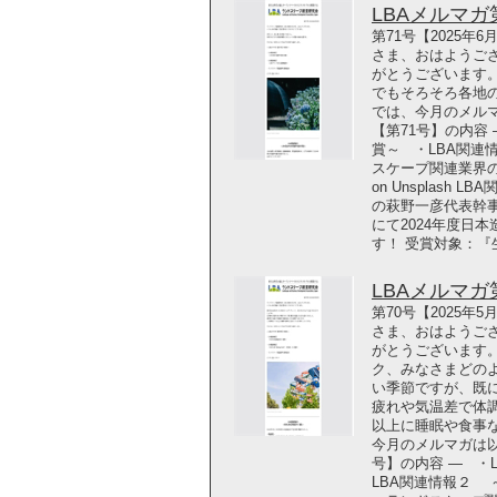
LBAメルマガ第7
第71号【2025年
さま、おはようござ
がとうございます。
でもそろそろ各地
では、今月のメルマ
【第71号】の内容
賞～ ・LBA関連
スケープ関連業界の最新
on Unsplash
の萩野一彦代表幹
にて2024年度日
す！ 受賞対象：『
LBAメルマガ第7
第70号【2025年
さま、おはようござ
がとうございます
ク、みなさまどの
い季節ですが、既
疲れや気温差で体
以上に睡眠や食事
今月のメルマガは以
号】の内容 ― ・
LBA関連情報２ ～20