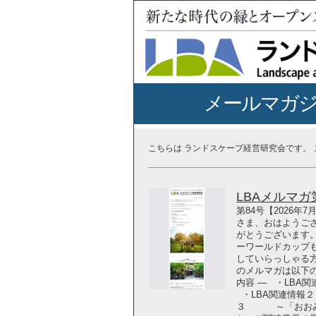
メールマガ
こちらは ランドスケープ経営研究会です。
LBAメルマガ第8
第84号【2026年
さま、おはようござ
がとうございます。
ーワールドカップ
していらっしゃる
のメルマガは以下の
内容 ― ・LBA
・LBA関連情報２
３ ～「おおみや