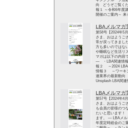
向 どうぞご覧ください！ 
報１ ～令和6年度講
開催のご案内～ 来る
LBAメルマガ第5
第58号【2024年
さま、おはようご
常が戻ってきまし
方も多いのではな
や睡眠など生活リ
マガは以下の内容で
― ・LBA関連情
報２ ～2024 LBA
情報３ ～ワーキ
連業界の最新動向 どうぞ
Unsplash LB
LBAメルマガ第5
第57号【2024年
さま、おはようござ
も会員の皆様のつ
たいと思います！
ます。 ― LBAメ
年度定時総会のご案
ご報告～ ・ラン