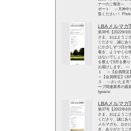
ナーのご報告～ ・
ポート ～天神中
覧ください！ Photo by
LBAメルマガ第3
第38号【2022年
さま、おはようご
くださり、誠にあり
にか少しずつ日が
着き、ようやく心
はないでしょうか
を整えて9月を乗
お届けします。 ― 
１ ～【会員限定
～【会員限定】LB
３ ～さいたま市で
ープ関連業界の最新動
Ignacio
LBAメルマガ第3
第37号【2022年
さま、おはようご
くださり、誠にあり
メルマガも、おかげ
き、ありがとうご