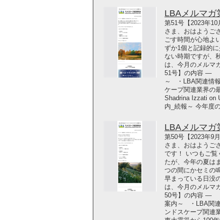
LBAメルマガ第5
第51号【2023年
さま、おはようご
ごす時間が心地よい
ずか1個と記録的に
ない時期ですが、
は、今月のメルマガ
51号】の内容 ―
～ ・LBA関連情
ケープ関連業界の最
Shadrina Izza
内_続報～ 今年度
LBAメルマガ第5
第50号【2023年
さま、おはようござ
です！ いつもご覧
たが、今年の夏は
つの間にかセミの
早まっている日没
は、今月のメルマガ
50号】の内容 ― 
案内～ ・LBA関
ンドスケープ関連