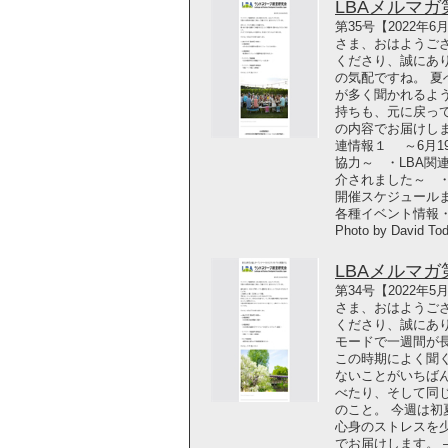
LBAメルマガ第3
第35号【2022年
さま、おはようご
くださり、誠にあ
の気配ですね。 夏
が多く聞かれるよ
持ちも、元に戻っ
の内容でお届けします
連情報１ ～6月1
協力～ ・LBA関
介されました～ ・
開催スケジュール
各種イベント情報
Photo by David To
LBAメルマガ第3
第34号【2022年
さま、おはようご
くださり、誠にあ
モードで一週間が
この時期によく聞
ないことがいちば
べたり、そして同
のこと。 今週は
心身のストレスを
でお届けします。 ―