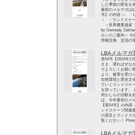
した季節の変化を
最初のメルマガは以
号】の内容 ― ・L
～ ・ランドスケ
～世界農業遺産「能
by Gennady Zak
ロンのご案内～ 今
情報交換、交流の
LBAメルマガ第5
第54号【2024年
さま、遅ればせな
ぞよろしくお願い
より、被害を受け
自然環境と歴史文
ていくランドスケ
を担っています。
何かしらの活動を
は、今年最初のメル
【第54号】の内容
ンドスケープ関連
の震災とランドス
覧ください！ Photo
LBAメルマガ第5