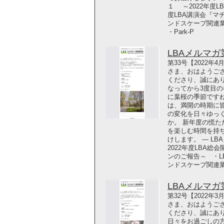
１ ～2022年度L
度LBA講演会『マ
ンドスケープ関連
・Park-P
LBAメルマガ第3
第33号【2022年
さま、おはようご
くださり、誠にあ
なってから3度目の
に葉桜の季節ですね
は、満開の時期に
の変化を日々ゆっ
か。 新年度の慌
を楽しむ時間を持
けします。 ― LB
2022年度LBA総
ンのご報告～ ・L
ンドスケープ関連
LBAメルマガ第3
第32号【2022年
さま、おはようご
くださり、誠にあ
日々をお過ごしの