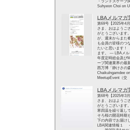
・ランドスケープ関
Suhyeon Choi on U
LBAメルマガ第6
第69号【2025年
さま、おはようござ
がとうございます
が、週末からまた春
も会員の皆様のつ
たいと思います！
ます。 ― LBAメ
年度定時総会及びMe
ープ関連業界の最新
西万博「静けさの森」特
Chaikulngamde
MeetupEvent（交
LBAメルマガ第6
第68号【2025年
さま、おはようござ
がとうございます。
寒四温を繰り返し
そろ桜の開花時期
下の内容でお届けし
LBA関連情報１ 