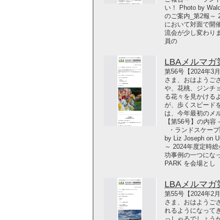
い！ Photo by W
のご案内_第2報～ 
において対面で開
流会が少し変わり
員の
LBAメルマガ第5
第56号【2024年
さま、おはようご
や、花桃、ジンチ
る花々を見かける
が、歩くスピード
は、今年最初のメル
【第56号】の内容
・ランドスケープ関
by Liz Joseph
～ 2024年度定時
功事例の一つになって
PARK を会場とし
LBAメルマガ第5
第55号【2024年
さま、おはようご
れるようになって
っしゃるでしょう