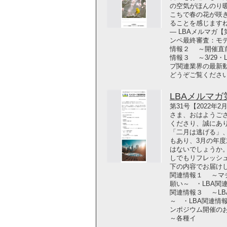
の空気がほんのり
こちで春の花が咲
ることを感じます
― LBAメルマガ【
ンペ最終審査：モデ
情報２ ～開催直前
情報３ ～3/29
プ関連業界の最新
どうぞご覧ください！ P
LBAメルマガ第3
第31号【2022年
さま、おはようご
くださり、誠にあ
「二月は逃げる」
もあり、3月の年
はないでしょうか
しでもリフレッシ
下の内容でお届けしま
関連情報１ ～マ
願い～ ・LBA関
関連情報３ ～L
～ ・LBA関連
ンポジウム開催の
～各種イ