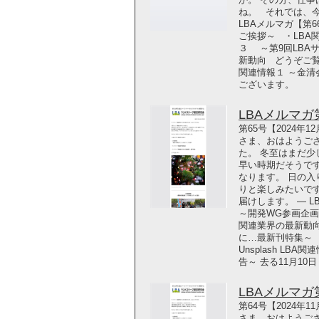
ね。 それでは、
LBAメルマガ【第
ご挨拶～ ・LBA
３ ～第9回LBA
新動向 どうぞご覧ください！
関連情報１ ～金清
ございます。
LBAメルマガ第6
第65号【2024年
さま、おはようご
た。 冬至はまだ少
早い時期だそうです
なります。 日の
りと楽しみたいで
届けします。 ― 
～開発WG参画企
関連業界の最新動
に…最新刊特集～ どうぞ
Unsplash L
告～ 去る11月10日
LBAメルマガ第6
第64号【2024年
さま、おはようござ