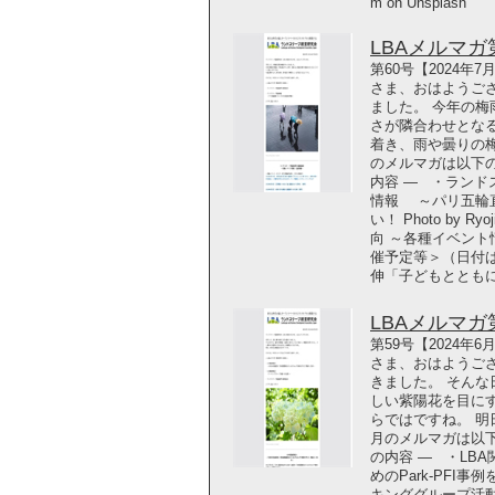
m on Unsplash
LBAメルマガ第6
第60号【2024年
さま、おはようご
ました。 今年の
さが隣合わせとな
着き、雨や曇りの
のメルマガは以下の
内容 ― ・ラン
情報 ～パリ五輪
い！ Photo by R
向 ～各種イベント
催予定等＞（日付は
伸「子どもととも
LBAメルマガ第5
第59号【2024年
さま、おはようご
きました。 そん
しい紫陽花を目に
らではですね。 明
月のメルマガは以下
の内容 ― ・LB
めのPark-PFI
キンググループ活