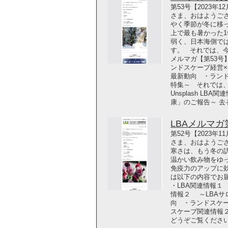
第53号【2023年
さま、おはようご
やく季節が冬に移
上で最も暑かった1
弱く、日本海側で
す。 それでは、今
メルマガ【第53号
ンドスケープ経営×
最新動向 ・ラン
特集～ それでは、どうぞ
Unsplash LB
康」のご報告～ 去る
LBAメルマガ第5
第52号【2023年
さま、おはようござ
寒さは、もう冬の
温かい飲み物をゆ
免疫力のアップに
は以下の内容でお届
・LBA関連情報１
情報２ ～LBA
向 ・ランドスケ
スケープ関連情報２
どうぞご覧ください！ Phot