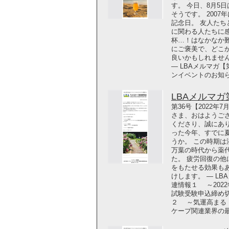
す。 今日、8月5日は「
そうです。 200
記念日。 友人た
に関わる人たちに
杯…！はなかなか
にご褒美で、どこ
良いかもしれませ
― LBAメルマガ
ンイベントのお知
LBAメルマガ第3
第36号【2022年
さま、おはようご
くださり、誠にあ
った今年、すでに
うか。 この時期
万葉の時代から薬
た。 疲労回復の
をもたせる効果も
けします。 ― L
連情報１ ～202
試験受験申込締め
２ ～気運高まる
ケープ関連業界の