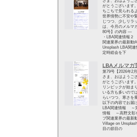
さま、おはようござ
がとうございます
ちこちで見られる
世界情勢に不安や
じつつ、少しリラ
は、今月のメルマガ
80号】の内容 ―
・LBA関連情報２
関連業界の最新動向 どう
Unsplash LB
定時総会を下
LBAメルマガ第7
第79号【2026年
さま、おはようござ
がとうございます。
リンピックが始ま
いる方も多いので
らいつつ、寒さを
以下の内容でお届け
LBA関連情報 ～
情報 ～高野文彰
プ関連業界の最新動向 ど
Village on Un
目の節目の