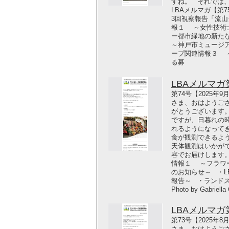
すね。 それでは
LBAメルマガ【第
3回視察報告「流
報１ ～女性技術士
ー都市緑地の新た
～神戸市ミュージ
ープ関連情報３ 
る募
LBAメルマガ第7
第74号【2025年
さま、おはようござ
がとうございます。
ですが、日暮れの
れるようになってき
食が観測できるよ
天体観測はいかが
容でお届けします。 
情報１ ～フラワ
のお知らせ～ ・
報告～ ・ランド
Photo by Gabriella
LBAメルマガ第7
第73号【2025年
さま、おはようござ