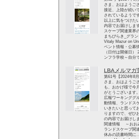
さま、おはようご
接近、上陸が続い
されているようで
以上に気をつけた
内容でお届けします
スケープ関連業界の
まちびらき_グラング
Vitaly Mazur
ベント情報・公募
（日付は開催日） 2
ンフラ学校～自分
LBAメルマガ第6
第61号【2024年
さま、おはようござ
も、おかげ様で今月
がとうございます。
広報ワーキンググル
動情報、ランドス
いきたいと思って
りますので、ぜひ
の内容でお届けします
関連情報 ～おお
ランドスケープ関
休みの読書時間に…最