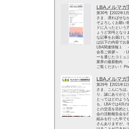
LBAメルマガ第3
第30号【2022年
さま、遅ればせな
ぞよろしくお願い
ドに入ったという
ょうど30号となり
な記事をお届けし
は以下の内容でお届
LBA関連情報１ 
会長ご挨拶～ ・L
ーを通じたコミュ
業界の最新動向 
ご覧ください！ Pho
LBAメルマガ第2
第29号【2021年
さま、こんにちは
り、誠にありがとう
とってはどのような
も、LBAでは4月
との交流を目的と
会の活動報告会を
組みを行った年で
さんありますが、
けることができれ