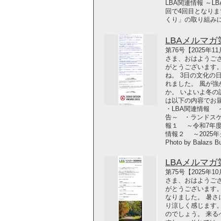
LBA関連情報 ～L
回で4回目となりま
くり」の取り組み
LBAメルマガ第7
第76号【2025年
さま、おはようござ
がとうございます
ね。 3日の文化の
れました。 風が
か。 いよいよ冬
は以下の内容でお届
・LBA関連情報 
告～ ・ランドス
報１ ～令和7年度
情報２ ～2025
Photo by Balazs B
LBAメルマガ第7
第75号【2025年
さま、おはようござ
がとうございます
なりました。 暑さ
り涼しく感じます
のでしょう。 来