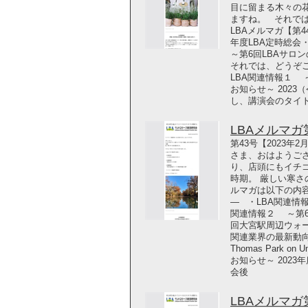
目に留まる木々の
ますね。 それで
LBAメルマガ【第4
年度LBA定時総
～第6回LBAサ
それでは、どうぞご覧くださ
LBA関連情報１ 
お知らせ～ 202
し、講演会のタイ
LBAメルマガ第4
第43号【2023年
さま、おはようござ
り、店頭にもイチ
時期。 厳しい寒
ルマガは以下の内容
― ・LBA関連情報
関連情報２ ～第6
回大宮駅周辺ウォ
関連業界の最新動向 
Thomas Park 
お知らせ～ 202
会後
LBAメルマガ第4