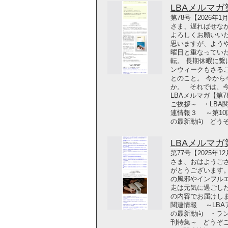
LBAメルマガ第7
第78号【2026年
さま、遅ればせな
よろしくお願いい
思いますが、ようや
曜日と重なってい
転。 長期休暇に繋
ンウィークもさるこ
とのこと。 今か
か。 それでは、
LBAメルマガ【第
ご挨拶～ ・LBA
連情報３ ～第10
の最新動向 どう
LBAメルマガ第7
第77号【2025年
さま、おはようござ
がとうございます。
の風邪やインフル
走は元気に過ごし
の内容でお届けします
関連情報 ～LBA
の最新動向 ・ラ
刊特集～ どうぞご覧くださ