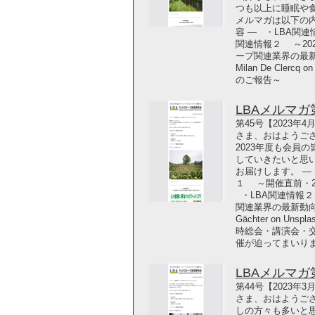
つも以上に睡眠や
メルマガは以下の内
容 ― ・LBA関連
関連情報２ ～20
ープ関連業界の最新動
Milan De Cler
のご報告～
LBAメルマガ第4
第45号【2023年
さま、おはようござ
2023年度も会員
していきたいと思
お届けします。 ― 
１ ～開催直前・2
・LBA関連情報２
関連業界の最新動向 
Gächter on Un
時総会・講演会・交
催が迫ってまいり
LBAメルマガ第4
第44号【2023年
さま、おはようご
しの方々も多いと