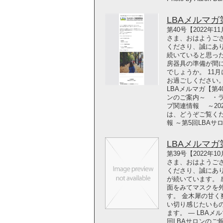
LBAメルマガ第4
第40号【2022年
さま、おはようご
くださり、誠にあ
続いていると思っ
房器具の準備が間
でしょうか。 11
お過ごしください
LBAメルマガ【第4
ンのご案内～ ・
プ関連情報 ～20
は、どうぞご覧ください！ 
報 ～第5回LBAサ
LBAメルマガ第3
第39号【2022年
さま、おはようご
くださり、誠にあ
が続いています。
面をみてマスクを
す。 金木犀の甘
い切り感じたいも
ます。 ― LBAメ
回LBAサロンのご