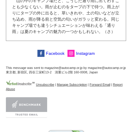
山の中のキャンプ場だと、こうした通り雨に出くわすこ
とも少なくない。雨が止むのをタープの下で待つ。雨上が
りにタープの外に出ると、草いきれや、土の匂いなどが立
ち込め、雨が降る前と空気の匂いがガラッと変わる。同じ
キャンプ場でも違うシチュエーションが味わえる「通り
雨」は夏のキャンプの魅力の一つかもしれない。（さ）
Facebook
Instagram
This message was sent to magazine@autocamp.or.jp by magazine@autocamp.or.jp
東京都, 新宿区, 四谷三栄町13-2 清重ビル2階 160-0008, Japan
Unsubscribe
|
Manage Subscription
|
Forward Email
|
Report
Abuse