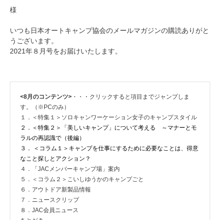
様
いつも日本オートキャンプ協会のメールマガジンの購読ありがと
うございます。
2021年８月号をお届けいたします。
<8月のコンテンツ>
・・・クリックすると項目までジャンプしま
す。（※PCのみ）
１．＜特集１＞ソロキャンワーケーション女子のキャンプスタイル
２．＜特集２＞「美しいキャンプ」について考える ～マナーとモ
ラルの再認識で（後編）
３． ＜コラム１＞キャンプを仕事にするために必要なことは、得意
なこと探しとアクション？
４．「JACメンバーキャンプ場」案内
５．＜コラム２＞こいしゆうかのキャンプごと
６．アウトドア新製品情報
７．ニュースクリップ
８．JAC会員ニュース