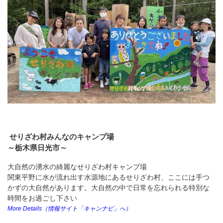
せりざわ村みんなのキャンプ場
～栃木県日光市～
大自然の湧水の綺麗なせりざわ村キャンプ場
関東平野に水が流れ出す水源地にあるせりざわ村、ここには手つ
かずの大自然があります。大自然の中で日常を忘れられる特別な
時間をお過ごし下さい
More Details（情報サイト「キャンナビ」へ）