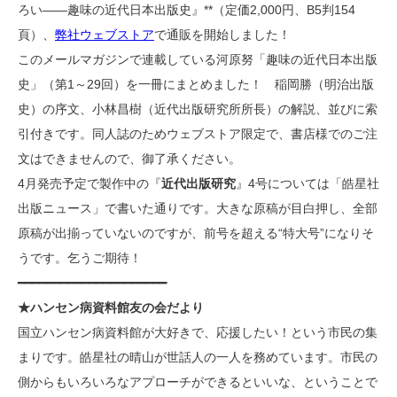
ろい――趣味の近代日本出版史』**（定価2,000円、B5判154
頁）、
弊社ウェブストア
で通販を開始しました！
このメールマガジンで連載している河原努「趣味の近代日本出版
史」（第1～29回）を一冊にまとめました！ 稲岡勝（明治出版
史）の序文、小林昌樹（近代出版研究所所長）の解説、並びに索
引付きです。同人誌のためウェブストア限定で、書店様でのご注
文はできませんので、御了承ください。
4月発売予定で製作中の『
近代出版研究
』4号については「皓星社
出版ニュース」で書いた通りです。大きな原稿が目白押し、全部
原稿が出揃っていないのですが、前号を超える“特大号”になりそ
うです。乞うご期待！
━━━━━━━━━━━━━━━━━━━━━
★ハンセン病資料館友の会だより
国立ハンセン病資料館が大好きで、応援したい！という市民の集
まりです。皓星社の晴山が世話人の一人を務めています。市民の
側からもいろいろなアプローチができるといいな、ということで