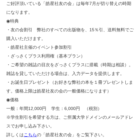
ご好評頂いている「皓星社友の会」は毎年7月が切り替えの時期
になります。
◉特典
・友の会割引 弊社のすべての出版物を、15％引、送料無料でご
購入いただけます。
・皓星社主催のイベント参加割引
・ざっさくプラス利用権（基本プラン）
・ご希望の雑誌の目次をざっさくプラスに搭載（時期は相談）。
雑誌を貸していただける場合は、入力データを提供します。
・お誕生日プレゼント（お好きな弊社の本を１冊プレゼントしま
す。価格上限は皓星社友の会の一般価格になります）
◉価格
一般：年間12,000円 学生：6,000円 （税別）
※学生割引を希望する方は、ご所属大学ドメインのメールアドレ
スでお申し込み下さい。
詳しくは
こちら
の「皓星社友の会」をご覧下さい。