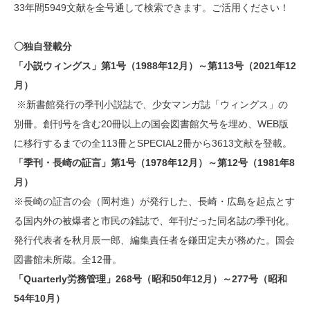
33年間5949文献を全号通して検索できます。ご活用ください！
〇独自登載分
「小説ウィングス」第1号（1988年12月）～第113号（2021年12
月）
※新書館発行の季刊小説誌で、少女マンガ誌「ウィングス」の
別冊。創刊号を含む20冊以上の国会図書館欠号を埋め、WEB版
に移行するまでの全113冊とSPECIAL2冊から3613文献を登載。
「季刊・長崎の証言」第1号（1978年12月）～第12号（1981年8
月）
※長崎の証言の会（岡村進）が発行した、長崎・広島を起点とす
る国内外の被爆者と市民の雑誌で、年刊だった同名誌の季刊化。
発行代表者を秋月辰一郎、編集責任者を鎌田定夫が務めた。国会
図書館未所蔵。全12冊。
「Quarterly労務管理」268号（昭和50年12月）～277号（昭和
54年10月）