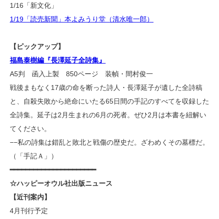
1/16「新文化」
1/19「読売新聞」本よみうり堂（清水唯一郎）
【ピックアップ】
福島泰樹編『長澤延子全詩集』
A5判 函入上製 850ページ 装幀・間村俊一
戦後まもなく17歳の命を断った詩人・長澤延子が遺した全詩稿
と、自殺失敗から絶命にいたる65日間の手記のすべてを収録した
全詩集。延子は2月生まれの6月の死者。ぜひ2月は本書を紐解い
てください。
−−私の詩集は錯乱と敗北と戦傷の歴史だ。ざわめくその墓標だ。
（「手記Ａ」）
━━━━━━━━━━━━━━━━━━━━━━
☆ハッピーオウル社出版ニュース
【近刊案内】
4月刊行予定