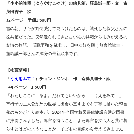
『小小的晩霞（ゆうやけこやけ）の絵具箱』窪島誠一郎・文 古
茂田杏子・絵
32ページ 予価1,500円
雪の朝、サキが郵便受けで見つけたものは、戦死した叔父さんの
絵具箱だった。突然送られてきた古い絵の具箱からよみがえるの
友情の物語。 反戦平和を希求し、日中友好を願う無言館館主・
窪島誠一郎さんの渾身の最新絵本です。
【推薦情報】
『
うえをみて！
』チョン・ジンホ・作 斎藤真理子・訳
44 ページ 1,500円
「わたしここにいるよ。だれでもいいから……うえをみて！」
車椅子の主人公が外の世界に出会い直すまでを丁寧に描いた韓国
発のものがたり絵本が、2024年全国学校図書館協議会選定図書
に推薦されました。障害を持つこと、また障害を持つ人と共に暮
らすとはどのようなことか、子どもの目線から考えてみません