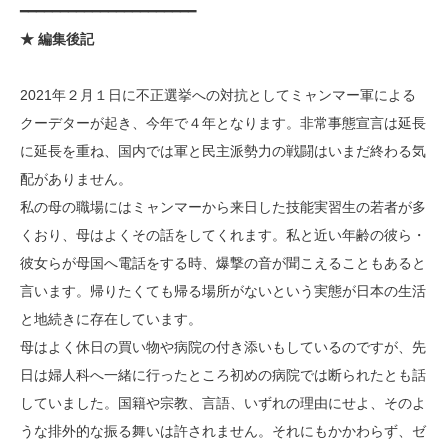
━━━━━━━━━━━━━━━━━━━━━━
★ 編集後記
2021年２月１日に不正選挙への対抗としてミャンマー軍による
クーデターが起き、今年で４年となります。非常事態宣言は延長
に延長を重ね、国内では軍と民主派勢力の戦闘はいまだ終わる気
配がありません。
私の母の職場にはミャンマーから来日した技能実習生の若者が多
くおり、母はよくその話をしてくれます。私と近い年齢の彼ら・
彼女らが母国へ電話をする時、爆撃の音が聞こえることもあると
言います。帰りたくても帰る場所がないという実態が日本の生活
と地続きに存在しています。
母はよく休日の買い物や病院の付き添いもしているのですが、先
日は婦人科へ一緒に行ったところ初めの病院では断られたとも話
していました。国籍や宗教、言語、いずれの理由にせよ、そのよ
うな排外的な振る舞いは許されません。それにもかかわらず、ゼ