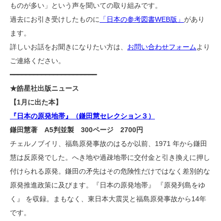
ものが多い」という声を聞いての取り組みです。
過去にお引き受けしたものに
「日本の参考図書WEB版」
があり
ます。
詳しいお話をお聞きになりたい方は、
お問い合わせフォーム
より
ご連絡ください。
━━━━━━━━━━━━━━━━━━━━━━
★皓星社出版ニュース
【1月に出た本】
『日本の原発地帯』（鎌田慧セレクション３）
鎌田慧著 A5判並製 300ページ 2700円
チェルノブイリ、福島原発事故のはるか以前、1971 年から鎌田
慧は反原発でした。へき地や過疎地帯に交付金と引き換えに押し
付けられる原発。鎌田の矛先はその危険性だけではなく差別的な
原発推進政策に及びます。『日本の原発地帯』 『原発列島をゆ
く』 を収録。まもなく、東日本大震災と福島原発事故から14年
です。