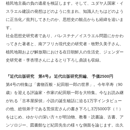
植民地主義の負の遺産を検証します。そして、ユダヤ人国家・イ
スラエル建設の発想はどのように生まれ、知識人たちはどのよう
に正当化／批判してきたのか、思想史の観点からも経緯を追いま
す。
社会思想史研究者であり、パレスチナ／イスラエル問題にかかわ
ってきた著者と、南アフリカ現代史の研究者・牧野久美子さん、
植民地期および解放期における在日朝鮮人の生活史、ジェンダー
史研究者・李杏理さんによるとり下ろし鼎談も収録。
『近代出版研究 第4号』 近代出版研究所編、 予価2500円
第4号の特集は「書物百般・紀田順一郎の世界」。今年卒寿（90
歳）を迎える評論家・作家の紀田順一郎を大特集。今なお読み継
がれる「古本屋探偵」小説の誕生秘話に迫る1万字インタビュー
の他、総領弟子である荒俣宏さんの書き下ろし3万5000字（！）
をはじめ、ゆかりの深い方々が明治物、教養・読書論、古書、ア
ンソロジー、図書館など紀田先生の様々な側面を論じます。出久