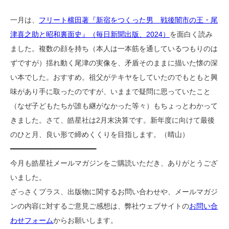
一月は、
フリート横田著『新宿をつくった男 戦後闇市の王・尾
津喜之助と昭和裏面史』（毎日新聞出版、2024）
を面白く読み
ました。複数の顔を持ち（本人は一本筋を通しているつもりのは
ずですが）揺れ動く尾津の実像を、矛盾そのままに描いた懐の深
い本でした。おすすめ。祖父がテキヤをしていたのでもともと興
味があり手に取ったのですが、いままで疑問に思っていたこと
（なぜ子どもたちが誰も継がなかった等々）もちょっとわかって
きました。さて、皓星社は2月末決算です。新年度に向けて最後
のひと月、良い形で締めくくりを目指します。（晴山）
━━━━━━━━━━━━━━━━━━━━━
今月も皓星社メールマガジンをご購読いただき、ありがとうござ
いました。
ざっさくプラス、出版物に関するお問い合わせや、メールマガジ
ンの内容に対するご意見ご感想は、弊社ウェブサイトの
お問い合
わせフォーム
からお願いします。