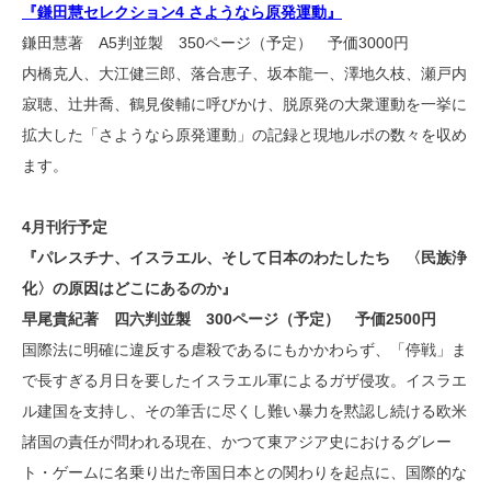
『鎌田慧セレクション4 さようなら原発運動』
鎌田慧著 A5判並製 350ページ（予定） 予価3000円
内橋克人、大江健三郎、落合恵子、坂本龍一、澤地久枝、瀬戸内
寂聴、辻井喬、鶴見俊輔に呼びかけ、脱原発の大衆運動を一挙に
拡大した「さようなら原発運動」の記録と現地ルポの数々を収め
ます。
4月刊行予定
『パレスチナ、イスラエル、そして日本のわたしたち 〈民族浄
化〉の原因はどこにあるのか』
早尾貴紀著 四六判並製 300ページ（予定） 予価2500円
国際法に明確に違反する虐殺であるにもかかわらず、「停戦」ま
で長すぎる月日を要したイスラエル軍によるガザ侵攻。イスラエ
ル建国を支持し、その筆舌に尽くし難い暴力を黙認し続ける欧米
諸国の責任が問われる現在、かつて東アジア史におけるグレー
ト・ゲームに名乗り出た帝国日本との関わりを起点に、国際的な