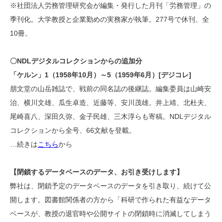
※社団法人労務管理研究会が編集・発行した月刊「労務管理」の
季刊化。大学教授と企業勤めの実務家が執筆。277号で休刊、全
10冊。
〇NDLデジタルコレクションからの追加分
「ケルン」1（1958年10月）～5（1959年6月）[デジコレ]
朋文堂の山岳雑誌で、戦前の同名誌の後継誌。編集委員は山崎安
治、横川文雄、瓜生卓造、近藤等、安川茂雄。井上靖、北杜夫、
尾崎喜八、深田久弥、金子民雄、三木淳らも寄稿。NDLデジタル
コレクションから全号、66文献を登載。
…続きは
こちら
から
【閉鎖するデータベースのデータ、お引き受けします】
弊社は、閉鎖予定のデータベースのデータを引き取り、続けて公
開します。図書館関係者の方から「科研で作られた有益なデータ
ベースが、教授の退官時や公開サイトの閉鎖時に消滅してしまう