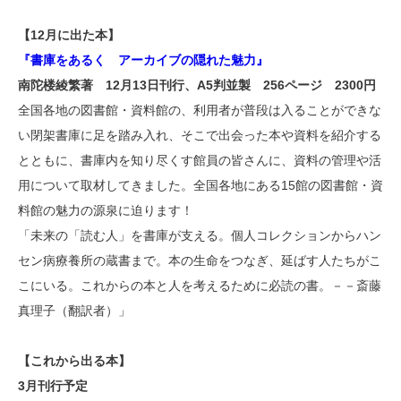
【12月に出た本】
『書庫をあるく アーカイブの隠れた魅力』
南陀楼綾繁著 12月13日刊行、A5判並製 256ページ 2300円
全国各地の図書館・資料館の、利用者が普段は入ることができな
い閉架書庫に足を踏み入れ、そこで出会った本や資料を紹介する
とともに、書庫内を知り尽くす館員の皆さんに、資料の管理や活
用について取材してきました。全国各地にある15館の図書館・資
料館の魅力の源泉に迫ります！
「未来の「読む人」を書庫が支える。個人コレクションからハン
セン病療養所の蔵書まで。本の生命をつなぎ、延ばす人たちがこ
こにいる。これからの本と人を考えるために必読の書。－－斎藤
真理子（翻訳者）」
【これから出る本】
3月刊行予定