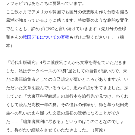
ノフォビアはあちこちに蔓延っています。
ここ数ヶ月でアメリカや韓国でも国外の仮想敵を作り分断を煽る
風潮が強まっているように感じます。特効薬のような劇的な変化
でなくとも、諦めずにNOと言い続けていきます（先月号の金暻
和さんの
韓国デモについての寄稿
もぜひご覧ください）。（楠
本）
『近代出版研究』4号に荒俣宏さんから文章を寄せていただきま
した。私はデータベースの“中身”屋としての自覚が強いので、未
だに書籍編集者としての自己規定が薄いところがありますが、い
ただいた文章を読んでいるうちに、思わず涙が出てきました。探
していた『大東亞科學綺譚』の単行本を旅行先で見つけ、わくわ
くして読んだ高校一年の夏。その憧れの作家が、師と慕う紀田先
生への思いの丈を綴った文章の最初の読者になることができ
た……「編集者冥利に尽きる」というのはこのことなのでしょ
う。得がたい経験をさせていただきました。（河原）