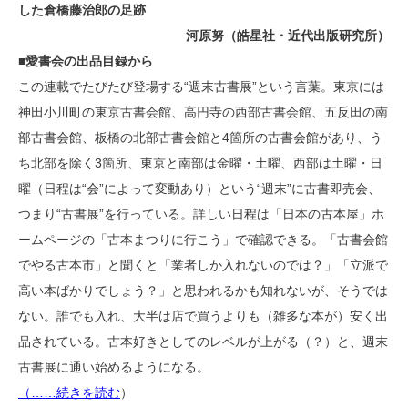
した倉橋藤治郎の足跡
河原努（皓星社・近代出版研究所）
■愛書会の出品目録から
この連載でたびたび登場する“週末古書展”という言葉。東京には
神田小川町の東京古書会館、高円寺の西部古書会館、五反田の南
部古書会館、板橋の北部古書会館と4箇所の古書会館があり、う
ち北部を除く3箇所、東京と南部は金曜・土曜、西部は土曜・日
曜（日程は“会”によって変動あり）という“週末”に古書即売会、
つまり“古書展”を行っている。詳しい日程は「日本の古本屋」ホ
ームページの「古本まつりに行こう」で確認できる。「古書会館
でやる古本市」と聞くと「業者しか入れないのでは？」「立派で
高い本ばかりでしょう？」と思われるかも知れないが、そうでは
ない。誰でも入れ、大半は店で買うよりも（雑多な本が）安く出
品されている。古本好きとしてのレベルが上がる（？）と、週末
古書展に通い始めるようになる。
（
……続きを読む
）