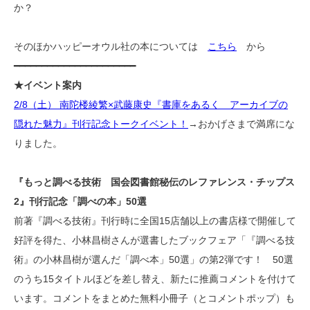
か？
そのほかハッピーオウル社の本については
こちら
から
━━━━━━━━━━━━━━━━━━━━━━
★イベント案内
2/8（土） 南陀楼綾繁×武藤康史『書庫をあるく アーカイブの
隠れた魅力』刊行記念トークイベント！
→おかげさまで満席にな
りました。
『もっと調べる技術 国会図書館秘伝のレファレンス・チップス
2』刊行記念「調べの本」50選
前著『調べる技術』刊行時に全国15店舗以上の書店様で開催して
好評を得た、小林昌樹さんが選書したブックフェア「『調べる技
術』の小林昌樹が選んだ「調べ本」50選」の第2弾です！ 50選
のうち15タイトルほどを差し替え、新たに推薦コメントを付けて
います。コメントをまとめた無料小冊子（とコメントポップ）も