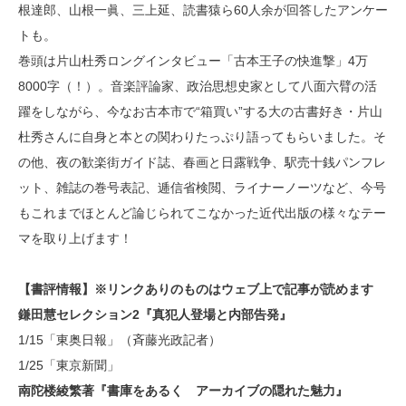
根達郎、山根一眞、三上延、読書猿ら60人余が回答したアンケー
トも。
巻頭は片山杜秀ロングインタビュー「古本王子の快進撃」4万
8000字（！）。音楽評論家、政治思想史家として八面六臂の活
躍をしながら、今なお古本市で“箱買い”する大の古書好き・片山
杜秀さんに自身と本との関わりたっぷり語ってもらいました。そ
の他、夜の歓楽街ガイド誌、春画と日露戦争、駅売十銭パンフレ
ット、雑誌の巻号表記、逓信省検閲、ライナーノーツなど、今号
もこれまでほとんど論じられてこなかった近代出版の様々なテー
マを取り上げます！
【書評情報】※リンクありのものはウェブ上で記事が読めます
鎌田慧セレクション2『真犯人登場と内部告発』
1/15「東奥日報」（斉藤光政記者）
1/25「東京新聞」
南陀楼綾繁著『書庫をあるく アーカイブの隠れた魅力』