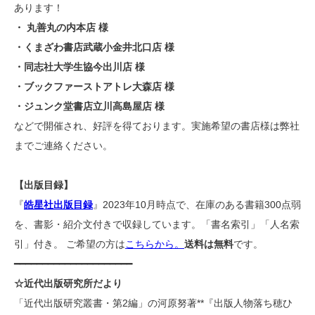
あります！
・ 丸善丸の内本店 様
・くまざわ書店武蔵小金井北口店 様
・同志社大学生協今出川店 様
・ブックファーストアトレ大森店 様
・ジュンク堂書店立川高島屋店 様
などで開催され、好評を得ております。実施希望の書店様は弊社
までご連絡ください。
【出版目録】
『
皓星社出版目録
』2023年10月時点で、在庫のある書籍300点弱
を、書影・紹介文付きで収録しています。「書名索引」「人名索
引」付き。 ご希望の方は
こちらから。
送料は無料
です。
━━━━━━━━━━━━━━━━━━━━━
☆近代出版研究所だより
「近代出版研究叢書・第2編」の河原努著**『出版人物落ち穂ひ