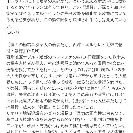
イスラエルによる攻撃の意思がないという意志表示は単に油断さ
せるためだとイランは考えており、この『誤解』が深まり続ける
状況ではイスラエルもイランの先制攻撃を阻止する攻撃について
考える必要があり、この緊張関係が緩和される兆しは見えていな
い。
(1/6-7)
【覆面の極右ユダヤ人の若者たち、西岸・エルサレム近郊で物
損・暴行】(Y,P,H)
西岸地区ナブルス近郊のパレスチナの村に8日覆面をした数十人
の極右入植者が侵入、村の造園屋に泊めてあった乗用車4台に火
炎瓶を投げて放火を行った。そのうちの1台には68歳のパレスチ
ナ人男性が乗車しており、男性は急いで車から降りたところ入植
者たちによって棒などを使って殴る・蹴るなどの暴行を受けた。
その後、関与した疑いで15～17歳の入植地に住む少年たち3人が
逮捕。警察の調査・取り調べによるとこの暴行の背景には1日に
行われた違法入植地の撤去があり、犯行を行った入植者たちはこ
の暴行・放火を『報復』として行ったとのこと。
サマリア地域評議会のダガン議長は「暴力の正当性は何もなく、
暴力は入植地全体を反映するものではない」と批判の声明を出し
ているが、政府・与党からは同様の批判声明は見られていない。
同じ日にはエルサレム近郊にあるイスラエル内のアラブ人集落に