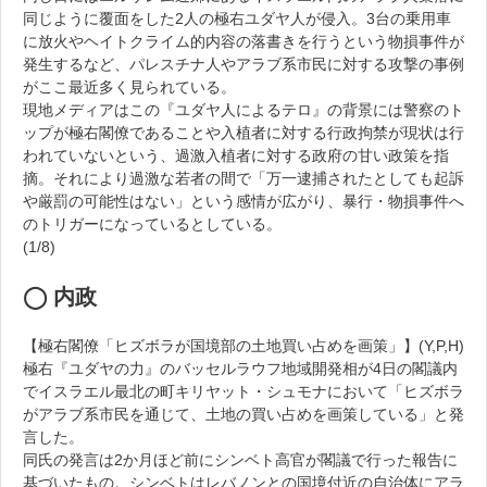
同じように覆面をした2人の極右ユダヤ人が侵入。3台の乗用車
に放火やヘイトクライム的内容の落書きを行うという物損事件が
発生するなど、パレスチナ人やアラブ系市民に対する攻撃の事例
がここ最近多く見られている。
現地メディアはこの『ユダヤ人によるテロ』の背景には警察のト
ップが極右閣僚であることや入植者に対する行政拘禁が現状は行
われていないという、過激入植者に対する政府の甘い政策を指
摘。それにより過激な若者の間で「万一逮捕されたとしても起訴
や厳罰の可能性はない」という感情が広がり、暴行・物損事件へ
のトリガーになっているとしている。
(1/8)
◯ 内政
【極右閣僚「ヒズボラが国境部の土地買い占めを画策」】(Y,P,H)
極右『ユダヤの力』のバッセルラウフ地域開発相が4日の閣議内
でイスラエル最北の町キリヤット・シュモナにおいて「ヒズボラ
がアラブ系市民を通じて、土地の買い占めを画策している」と発
言した。
同氏の発言は2か月ほど前にシンベト高官が閣議で行った報告に
基づいたもの。シンベトはレバノンとの国境付近の自治体にアラ