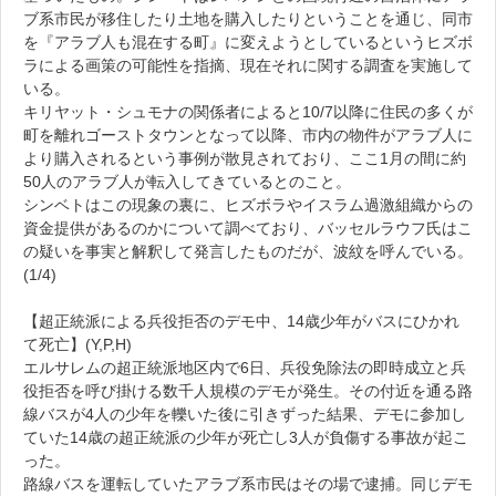
ブ系市民が移住したり土地を購入したりということを通じ、同市
を『アラブ人も混在する町』に変えようとしているというヒズボ
ラによる画策の可能性を指摘、現在それに関する調査を実施して
いる。
キリヤット・シュモナの関係者によると10/7以降に住民の多くが
町を離れゴーストタウンとなって以降、市内の物件がアラブ人に
より購入されるという事例が散見されており、ここ1月の間に約
50人のアラブ人が転入してきているとのこと。
シンベトはこの現象の裏に、ヒズボラやイスラム過激組織からの
資金提供があるのかについて調べており、バッセルラウフ氏はこ
の疑いを事実と解釈して発言したものだが、波紋を呼んでいる。
(1/4)
【超正統派による兵役拒否のデモ中、14歳少年がバスにひかれ
て死亡】(Y,P,H)
エルサレムの超正統派地区内で6日、兵役免除法の即時成立と兵
役拒否を呼び掛ける数千人規模のデモが発生。その付近を通る路
線バスが4人の少年を轢いた後に引きずった結果、デモに参加し
ていた14歳の超正統派の少年が死亡し3人が負傷する事故が起こ
った。
路線バスを運転していたアラブ系市民はその場で逮捕。同じデモ