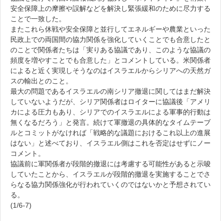
安全保障上の摩擦や誤解などを解決し緊張緩和のために尽力する
ことで一致した。
またこれら休戦や安全保障と並行してエネルギーや農業といった
民政上での両国間の協力関係を強化していくことでも合意したと
のことで関係者たちは「実りある協議であり、このような協議の
頻度を増やすことでも合意した」とコメントしている。米関係者
によると近く実現しそうなのはイスラエルからシリアへの天然ガ
スの輸出とのこと。
最大の問題であるイスラエルの南シリア撤退に関してはまだ解決
していないようだが、シリア関係者はロイターに協議後「アメリ
カによる圧力もあり、シリアでのイスラエルによる軍事的行動は
無くなるだろう」と発言。続けて軍撤退の具体的なタイムテーブ
ルとコミットがなければ「戦略的な議題におけるこれ以上の進展
はない」と述べており、イスラエル側はこれを否定はせずにノー
コメント。
協議前に軍関係者が段階的撤退には考慮する可能性があると示唆
していたことから、イスラエルが段階的撤退を実施することでさ
らなる協力関係強化が行われていくのではないかと予想されてい
る。
(1/6-7)