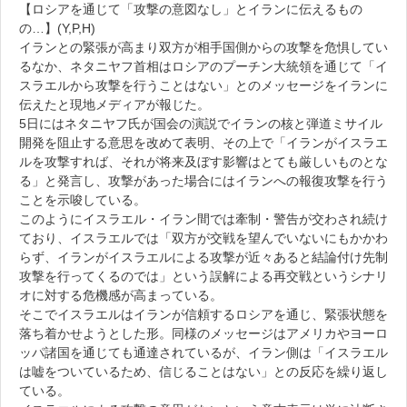
【ロシアを通じて「攻撃の意図なし」とイランに伝えるもの
の…】(Y,P,H)
イランとの緊張が高まり双方が相手国側からの攻撃を危惧してい
るなか、ネタニヤフ首相はロシアのプーチン大統領を通じて「イ
スラエルから攻撃を行うことはない」とのメッセージをイランに
伝えたと現地メディアが報じた。
5日にはネタニヤフ氏が国会の演説でイランの核と弾道ミサイル
開発を阻止する意思を改めて表明、その上で「イランがイスラエ
ルを攻撃すれば、それが将来及ぼす影響はとても厳しいものとな
る」と発言し、攻撃があった場合にはイランへの報復攻撃を行う
ことを示唆している。
このようにイスラエル・イラン間では牽制・警告が交わされ続け
ており、イスラエルでは「双方が交戦を望んでいないにもかかわ
らず、イランがイスラエルによる攻撃が近々あると結論付け先制
攻撃を行ってくるのでは」という誤解による再交戦というシナリ
オに対する危機感が高まっている。
そこでイスラエルはイランが信頼するロシアを通じ、緊張状態を
落ち着かせようとした形。同様のメッセージはアメリカやヨーロ
ッパ諸国を通じても通達されているが、イラン側は「イスラエル
は嘘をついているため、信じることはない」との反応を繰り返し
ている。