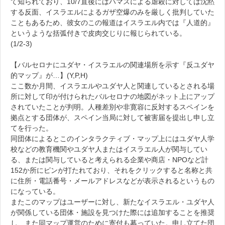
て知られており、10/7直後にはハマスによる虐殺に対しては沈黙
する反面、イスラエルによるガザ空爆のみを厳しく批判していた
こともあるため、彼女のこの報道はイスラエル内では『人道的』
というような括弧付きで皮肉交じりに報じられている。
(1/2-3)
【バルセロナにユダヤ・イスラエルの関連場所を示す『反ユダヤ
的マップ』が…】(Y,P,H)
ここ数か月間、イスラエルやユダヤ人と関連しているとされる場
所に対して印が付けられたバルセロナの地図がネット上にアップ
されていたことが判明。人種差別や非寛容に反対するスペインを
拠点とする団体が、スペイン当局に対して被害届を提出し申し立
てを行った。
同団体によるとこのインタラクティブ・マップ上にはユダヤ人学
校などの教育機関やユダヤ人またはイスラエル人が関与してい
る、または関与していると考えられる企業や商店・NPOなど計
152か所にピンが打たれており、それをクリックすると名称と共
に住所・電話番号・メールアドレスなどが表示されるというもの
になっている。
またこのマップはユーザーに対し、新たなイスラエル・ユダヤ人
が関係している団体・施設を見つけた際には追加することを推奨
し、また同マップ運営のために寄付も募っていた。申し立てた団