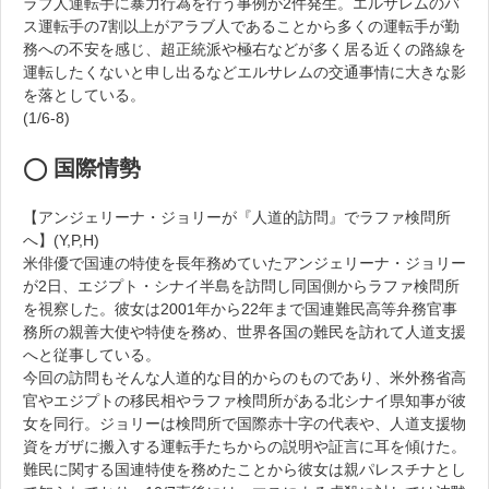
ラブ人運転手に暴力行為を行う事例が2件発生。エルサレムのバ
ス運転手の7割以上がアラブ人であることから多くの運転手が勤
務への不安を感じ、超正統派や極右などが多く居る近くの路線を
運転したくないと申し出るなどエルサレムの交通事情に大きな影
を落としている。
(1/6-8)
◯ 国際情勢
【アンジェリーナ・ジョリーが『人道的訪問』でラファ検問所
へ】(Y,P,H)
米俳優で国連の特使を長年務めていたアンジェリーナ・ジョリー
が2日、エジプト・シナイ半島を訪問し同国側からラファ検問所
を視察した。彼女は2001年から22年まで国連難民高等弁務官事
務所の親善大使や特使を務め、世界各国の難民を訪れて人道支援
へと従事している。
今回の訪問もそんな人道的な目的からのものであり、米外務省高
官やエジプトの移民相やラファ検問所がある北シナイ県知事が彼
女を同行。ジョリーは検問所で国際赤十字の代表や、人道支援物
資をガザに搬入する運転手たちからの説明や証言に耳を傾けた。
難民に関する国連特使を務めたことから彼女は親パレスチナとし