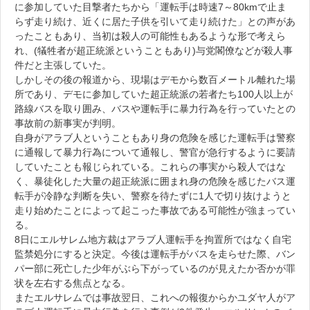
に参加していた目撃者たちから「運転手は時速7～80kmで止ま
らず走り続け、近くに居た子供を引いて走り続けた」との声があ
ったこともあり、当初は殺人の可能性もあるような形で考えら
れ、(犠牲者が超正統派ということもあり)与党閣僚などが殺人事
件だと主張していた。
しかしその後の報道から、現場はデモから数百メートル離れた場
所であり、デモに参加していた超正統派の若者たち100人以上が
路線バスを取り囲み、バスや運転手に暴力行為を行っていたとの
事故前の新事実が判明。
自身がアラブ人ということもあり身の危険を感じた運転手は警察
に通報して暴力行為について通報し、警官が急行するように要請
していたことも報じられている。これらの事実から殺人ではな
く、暴徒化した大量の超正統派に囲まれ身の危険を感じたバス運
転手が冷静な判断を失い、警察を待たずに1人で切り抜けようと
走り始めたことによって起こった事故である可能性が強まってい
る。
8日にエルサレム地方裁はアラブ人運転手を拘置所ではなく自宅
監禁処分にすると決定。今後は運転手がバスを走らせた際、バン
パー部に死亡した少年がぶら下がっているのが見えたか否かが罪
状を左右する焦点となる。
またエルサレムでは事故翌日、これへの報復からかユダヤ人がア