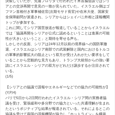
決裂していたが、先週フロリダで行われたイ米首脳会談ではシリ
アとの交渉再開で意見の一致が見られていた。イスラエル側はゴ
フマン首相付き軍事補佐官(次期モサド長官)や在米大使、国家安
全保障顧問が派遣され、シリアからはシェイバニ外相と諜報機関
トップが参加する。
これに関してシリア国営放送が報道していることからイスラエル
では「協議再開をシリアが公式に認めるということは進展の可能
性が大きいということ」と期待を寄せる声も。
しかしその反面、シリアは24年12月以前の境界線への国防軍撤
退、イスラエルはシリア南部での武装解除と国内におけるトルコ
の軍事的影響拡大の阻止という双方が受け入れがたい要求をして
いることから悲観的な見方もあり、トランプ大統領からの強い要
請にイスラエル・シリアの双方がどれだけ譲歩するか注目されて
いる。
(1/5)
【シリアとの協議で諜報やエネルギーなどでの協力の可能性が】
(Y,P,H)
パリで5日から2日間行われたイスラエル・シリア間の実務者協
議を受け、緊張緩和や多分野での協力といった共通理解が生まれ
たというポジティブな結果が報道されている。それによるとこの
協議を受けて両国の諜報機関が協力し『ホットライン』を構築、