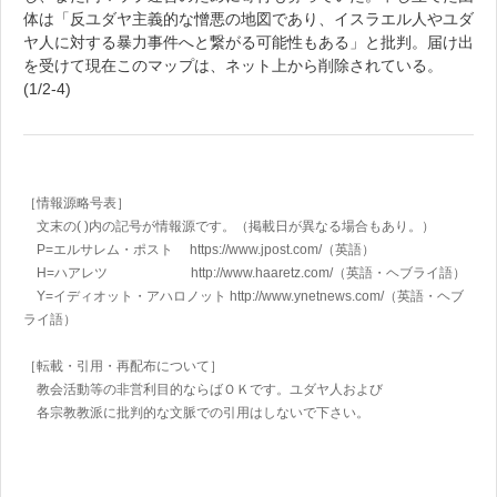
体は「反ユダヤ主義的な憎悪の地図であり、イスラエル人やユダ
ヤ人に対する暴力事件へと繋がる可能性もある」と批判。届け出
を受けて現在このマップは、ネット上から削除されている。
(1/2-4)
［情報源略号表］
文末の( )内の記号が情報源です。（掲載日が異なる場合もあり。）
P=エルサレム・ポスト https://www.jpost.com/
（英語）
H=ハアレツ http://www.haaretz.com/
（英語・ヘブライ語）
Y=イディオット・アハロノット
http://www.ynetnews.com/
（英語・ヘブ
ライ語）
［転載・引用・再配布について］
教会活動等の非営利目的ならばＯＫです。ユダヤ人および
各宗教教派に批判的な文脈での引用はしないで下さい。