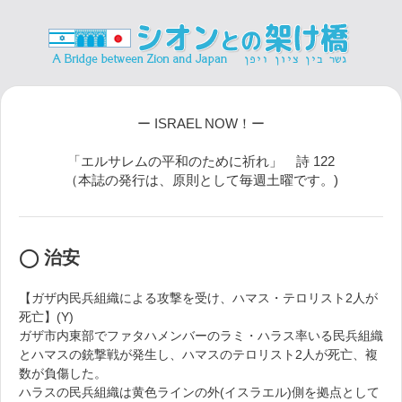
ー ISRAEL NOW！ー
「エルサレムの平和のために祈れ」 詩 122
（本誌の発行は、原則として毎週土曜です。)
◯ 治安
【ガザ内民兵組織による攻撃を受け、ハマス・テロリスト2人が
死亡】(Y)
ガザ市内東部でファタハメンバーのラミ・ハラス率いる民兵組織
とハマスの銃撃戦が発生し、ハマスのテロリスト2人が死亡、複
数が負傷した。
ハラスの民兵組織は黄色ラインの外(イスラエル)側を拠点として