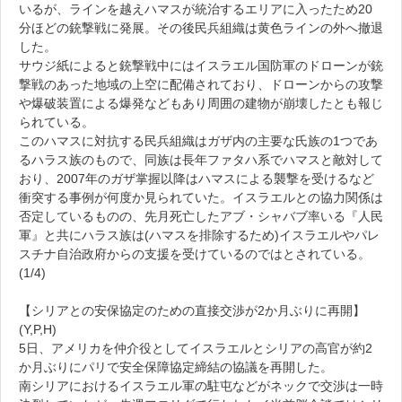
いるが、ラインを越えハマスが統治するエリアに入ったため20
分ほどの銃撃戦に発展。その後民兵組織は黄色ラインの外へ撤退
した。
サウジ紙によると銃撃戦中にはイスラエル国防軍のドローンが銃
撃戦のあった地域の上空に配備されており、ドローンからの攻撃
や爆破装置による爆発などもあり周囲の建物が崩壊したとも報じ
られている。
このハマスに対抗する民兵組織はガザ内の主要な氏族の1つであ
るハラス族のもので、同族は長年ファタハ系でハマスと敵対して
おり、2007年のガザ掌握以降はハマスによる襲撃を受けるなど
衝突する事例が何度か見られていた。イスラエルとの協力関係は
否定しているものの、先月死亡したアブ・シャバブ率いる『人民
軍』と共にハラス族は(ハマスを排除するため)イスラエルやパレ
スチナ自治政府からの支援を受けているのではとされている。
(1/4)
【シリアとの安保協定のための直接交渉が2か月ぶりに再開】
(Y,P,H)
5日、アメリカを仲介役としてイスラエルとシリアの高官が約2
か月ぶりにパリで安全保障協定締結の協議を再開した。
南シリアにおけるイスラエル軍の駐屯などがネックで交渉は一時