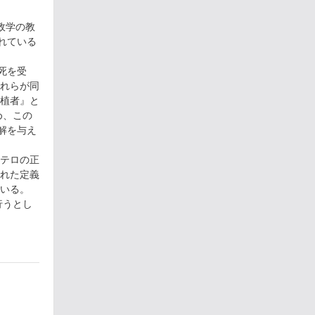
政学の教
れている
の死を受
れらが同
植者』と
め、この
解を与え
テロの正
れた定義
いる。
行うとし