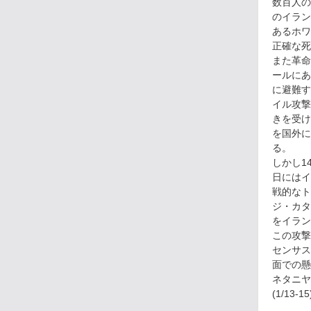
数百人の
のイラン
あるホワ
正確な死
また革命
ールにあ
に避難す
イル攻撃
きを受け
を国外に
る。
しかし1
日にはイ
戦的なト
ジ・カタ
をイラン
この攻撃
センサス
面での懸
ネタニヤ
(1/13-15