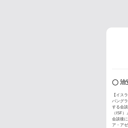
◯ 治
【イスラ
バングラ
する会談
（ISF
会談後に
ア・アゼ