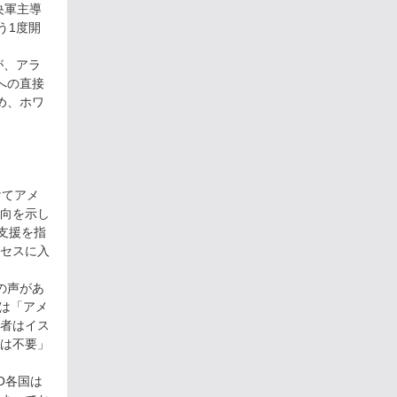
央軍主導
う1度開
が、アラ
への直接
め、ホワ
けてアメ
向を示し
事支援を指
セスに入
の声があ
つは「アメ
者はイス
は不要」
O各国は