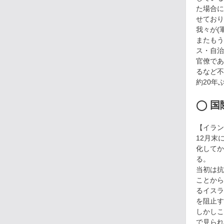
た場合に
せており
我々が(
またもう
ス・自治
官僚であ
るなど不
約20年
◯ 国
【イラン
12月末
化してか
る。
当初は抗
ことから
るイスラ
を阻止す
しかしこ
で見られ