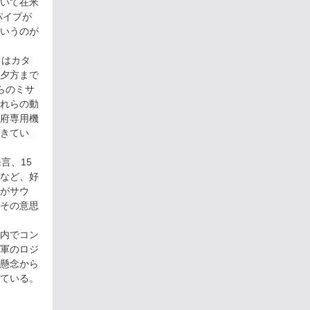
いて在米
パイプが
というのが
カはカタ
夕方まで
らのミサ
れらの動
府専用機
きてい
言、15
など、好
がサウ
その意思
内でコン
軍のロジ
懸念から
ている。