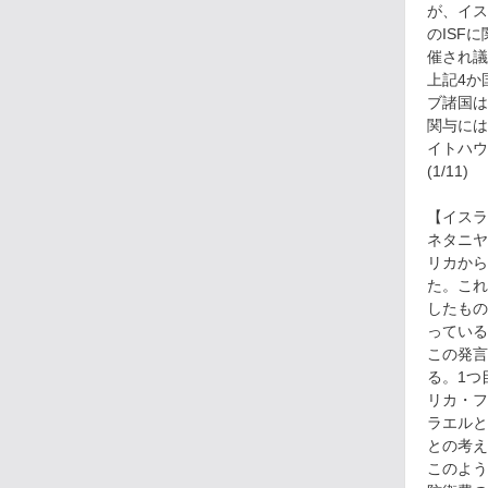
が、イス
のISF
催され議
上記4か
ブ諸国は
関与には
イトハウ
(1/11)
【イスラ
ネタニヤ
リカから
た。これ
したもの
っている
この発言
る。1つ
リカ・フ
ラエルと
との考え
このよう