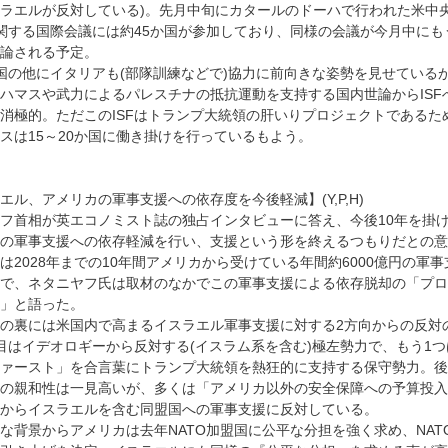
ラエルが反対している)。先月中旬にカタールのドーハで行われた米中
に関する国際会議には約45か国が参加しており、同様の会議が今月中にも
論される予定。
国の他にイタリアも(部隊訓練などで)協力に前向きな姿勢を見せている
ハマスや武力によるパレスチナの抵抗運動を支持する国内世論からISF
消極的。ただこのISFはトランプ大統領の肝いりプロジェクトであるた
スは15～20か国に働き掛けを行っているもよう。
エル、アメリカの軍事支援への依存度を今後軽減】(Y,P,H)
フ首相が英エコノミスト誌の独占インタビューに答え、今後10年を掛
の軍事支援への依存軽減を行い、支援という形を終えるつもりだとの意
は2028年までの10年間アメリカから受けている年間約6000億円の軍
で、ネタニヤフ氏は取材のなかでこの軍事支援による依存脱却の「プロ
」と語った。
の裏には米国内で高まるイスラエル軍事支援に対する2方向からの反対
目はイデオロギーから反対する(イスラム系を含む)極左勢力で、もう1
ァースト」を合言葉にトランプ大統領を熱狂的に支持する保守勢力。後
の親和性は一見高いが、多くは「アメリカ以外の安全保障への予算投入
からイスラエルを含む同盟国への軍事支援に反対している。
な背景からアメリカは去年NATO加盟国に公平な分担を強く求め、NAT