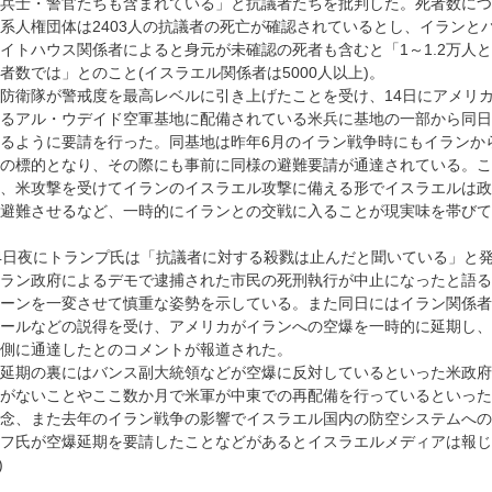
兵士・警官たちも含まれている」と抗議者たちを批判した。死者数につ
系人権団体は2403人の抗議者の死亡が確認されているとし、イランと
イトハウス関係者によると身元が未確認の死者も含むと「1～1.2万人
者数では」とのこと(イスラエル関係者は5000人以上)。
防衛隊が警戒度を最高レベルに引き上げたことを受け、14日にアメリ
るアル・ウデイド空軍基地に配備されている米兵に基地の一部から同日
るように要請を行った。同基地は昨年6月のイラン戦争時にもイランか
の標的となり、その際にも事前に同様の避難要請が通達されている。こ
、米攻撃を受けてイランのイスラエル攻撃に備える形でイスラエルは政
避難させるなど、一時的にイランとの交戦に入ることが現実味を帯びて
4日夜にトランプ氏は「抗議者に対する殺戮は止んだと聞いている」と発
ラン政府によるデモで逮捕された市民の死刑執行が中止になったと語る
ーンを一変させて慎重な姿勢を示している。また同日にはイラン関係者
ールなどの説得を受け、アメリカがイランへの空爆を一時的に延期し、
側に通達したとのコメントが報道された。
延期の裏にはバンス副大統領などが空爆に反対しているといった米政府
がないことやここ数か月で米軍が中東での再配備を行っているといった
念、また去年のイラン戦争の影響でイスラエル国内の防空システムへの
フ氏が空爆延期を要請したことなどがあるとイスラエルメディアは報じ
)