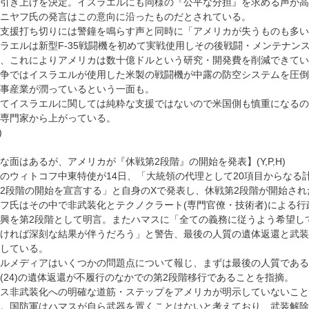
引き上げを決定。イスラエルにも同様の『公平な分担』を求める声が高
ニヤフ氏の発言はこの意向に沿ったものだとされている。
支援打ち切りには警鐘を鳴らす声と同時に「アメリカが失うものも多い
ラエルは新型F-35戦闘機を初めて実戦使用しその後戦闘・メンテナン
、これによりアメリカは数十億ドルという研究・開発費を削減できてい
争ではイスラエルが使用した米製の戦闘機が中露の防空システムを圧倒
事産業が潤っているという一面も。
てイスラエルに関しては純粋な支援ではないので米国側も慎重になるの
専門家から上がっている。
)
な面はあるが、アメリカが『休戦第2段階』の開始を発表】(Y,P,H)
のウィトコフ中東特使が14日、「大統領の代理として20項目からなる
2段階の開始を宣言する」と自身のXで発表し、休戦第2段階が開始され
フ氏はその中で非武装化とテクノクラート(専門官僚・技術者)による行
興を第2段階として明言。またハマスに「全ての義務に従うよう希望し
ければ深刻な結果が伴うだろう」と警告、最後の人質の遺体返還と武装
している。
ルメディアはいくつかの問題点について報じ、まずは最後の人質である
(24)の遺体返還が不履行のなかでの第2段階移行であることを指摘。
ス非武装化への明確な道筋・ステップをアメリカが明示していないこと
。国防軍はハマスが自ら武器を置くことはないと考えており、武装解除