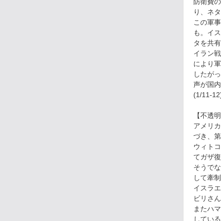
防衛費の
り、ネタ
この軍事
も。イス
タを共有
イラン戦
により軍
したがっ
声が国内
(1/11-12
【不透明
アメリカ
づき、第
ウィトコ
てガザ復
そうでな
して牽制
イスラエ
ビリさん
またハマ
している