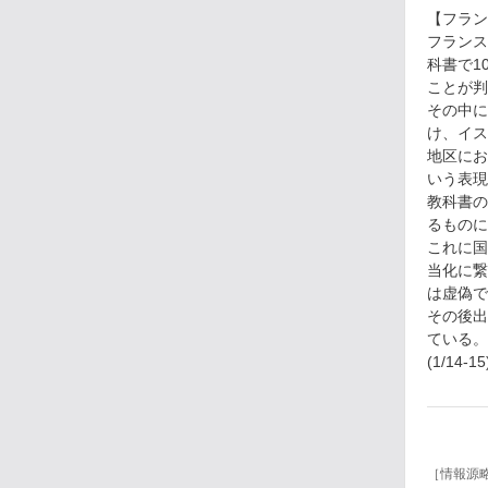
【フラン
フランス
科書で1
ことが判
その中に
け、イス
地区にお
いう表現
教科書の
るものに
これに国
当化に繋
は虚偽で
その後出
ている。
(1/14-15
［情報源