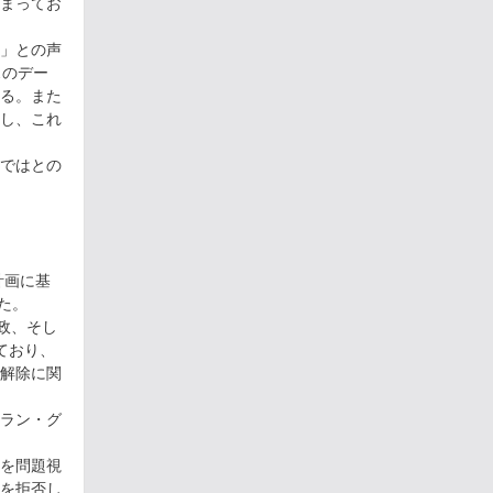
まってお
」との声
スのデー
る。また
し、これ
ではとの
計画に基
た。
政、そし
ており、
解除に関
ラン・グ
を問題視
を拒否し