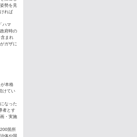
姿勢を見
ければ
「ハマ
政府時の
も含まれ
がガザに
モが本格
続けてい
になった
導者とす
画・実施
00箇所
治体や国