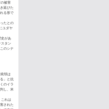
どの被害
き延びた
れる形で
ったとの
にユダヤ
歴史があ
テスタン
このシナ
大統領は
来る」と抗
くのイラ
判し、米
。これは
害された