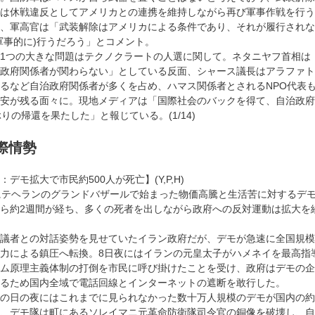
は休戦違反としてアメリカとの連携を維持しながら再び軍事作戦を行う
、軍高官は「武装解除はアメリカによる条件であり、それが履行されな
軍事的に)行うだろう」とコメント。
1つの大きな問題はテクノクラートの人選に関して。ネタニヤフ首相は
政府関係者が関わらない」としている反面、シャース議長はアラファト
るなど自治政府関係者が多くを占め、ハマス関係者とされるNPO代表
安が残る面々に。現地メディアは「国際社会のバックを得て、自治政府
ぶりの帰還を果たした」と報じている。(1/14)
際情勢
：デモ拡大で市民約500人が死亡】(Y,P,H)
にテヘランのグランドバザールで始まった物価高騰と生活苦に対するデ
ら約2週間が経ち、多くの死者を出しながら政府への反対運動は拡大を
議者との対話姿勢を見せていたイラン政府だが、デモが急速に全国規模
力による鎮圧へ転換。8日夜にはイランの元皇太子がハメネイを最高指
ム原理主義体制の打倒を市民に呼び掛けたことを受け、政府はデモの企
るため国内全域で電話回線とインターネットの遮断を敢行した。
の日の夜にはこれまでに見られなかった数十万人規模のデモが国内の約2
、デモ隊は町にあるソレイマニ元革命防衛隊司令官の銅像を破壊し、自