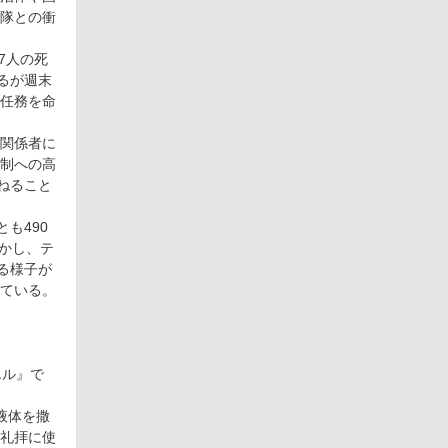
隊との衝
7人の死
るが週末
任務を命
関係者に
制への高
ねること
も490
しかし、テ
る様子が
ている。
エル』で
液体を撒
礼拝に使