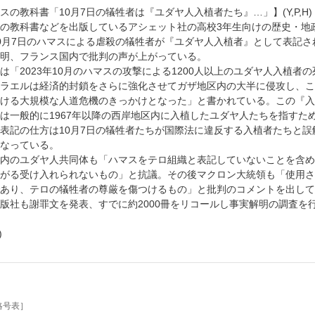
スの教科書「10月7日の犠牲者は『ユダヤ人入植者たち』…」】(Y,P,H)
の教科書などを出版しているアシェット社の高校3年生向けの歴史・地
0月7日のハマスによる虐殺の犠牲者が『ユダヤ人入植者』として表記さ
明、フランス国内で批判の声が上がっている。
は「2023年10月のハマスの攻撃による1200人以上のユダヤ人入植者
ラエルは経済的封鎖をさらに強化させてガザ地区内の大半に侵攻し、こ
ける大規模な人道危機のきっかけとなった」と書かれている。この『入
は一般的に1967年以降の西岸地区内に入植したユダヤ人たちを指すた
表記の仕方は10月7日の犠牲者たちが国際法に違反する入植者たちと誤
なっている。
内のユダヤ人共同体も「ハマスをテロ組織と表記していないことを含め
がる受け入れられないもの」と抗議。その後マクロン大統領も「使用さ
あり、テロの犠牲者の尊厳を傷つけるもの」と批判のコメントを出して
版社も謝罪文を発表、すでに約2000冊をリコールし事実解明の調査を
)
略号表］