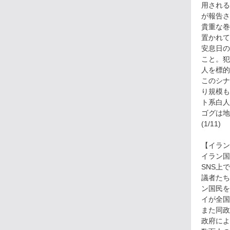
用される
が報告さ
貴重な巻
置かれて
安息日の
こと。犯
人を標的
このシナ
り規模も
ト系白人
ゴグは地
(1/11)
【イラン
イラン国
SNS上
議者たち
ン国民を
イが全国
また同政
政府によ