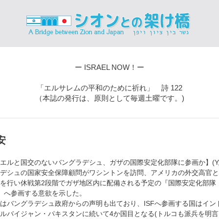
ー ISRAEL NOW！ー
「エルサレムの平和のために祈れ」 詩 122
（本誌の発行は、原則として毎週土曜です。)
安
エルと国交のないバングラデシュ、ガザの国際安定化部隊に参画か】(Y,P
デシュの国家安全保障顧問がワシントンを訪問、アメリカの外交高官と
を行い休戦第2段階でガザ地区内に配備される予定の『国際安定化部隊
）』へ参画する意欲を示した。
はバングラデシュ政府からの声明も出ており、ISFへ参画する国はイン
ルバイジャン・パキスタンに続いて4か国目となる(トルコも派兵を明