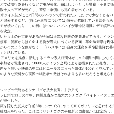
どで破壊行為を行うなどデモが激化。鎮圧しようとした警察・革命防衛
数十人の市民が死亡し、警察・軍側にも死亡者が出ている。
は米タイム誌がここ2日間のテヘランで行われたデモだけで少なくとも21
と発表するなど、(特に死者数については)情報が錯綜している部分もあ
モが続いており、この日にはついにハメネイが革命防衛隊にデモ鎮圧の
を決定。
いた兵士の死亡例があるが今回は正式な同隊の動員決定であり、イラン
規軍・警察からは亡命する例が過去に出ている反面、革命防衛隊は現体
からそのような例がなく、「(ハメネイは)自身の運命を革命防衛隊に委
」と話している。
はアメリカを拠点に活動するイラン系人権団体がこの2週間の間に少なくと
参加者が殺害され、10600人がイラン当局により逮捕されたと発表。
内から届いた映像の中にはビニール袋に入った遺体が100近く並んでい
のような資料から実際の犠牲者の数はそれよりも多いだろうと考えられ
シッピの伝統あるシナゴグが放火被害に】(Y,P,H)
ッピ州で11日の早朝、同州最古かつ最大のシナゴグ『ベイト・イスラ
が発生した。
顔を隠した犯人が午前3時にシナゴグにやって来てガソリンと思われる
後放火を行った。これによりシナゴグの事務所と図書館がほぼ全焼し、