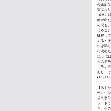
の役所な
突により
10日に
者が出た
の間もデ
じること
駐在して
よると正
い忠誠心
に決めた
11日に
人のデモ
ヘラン市
あり、そ
(1/9-11)
【米ミシ
米ミシシ
放火事件
フードで
き、その