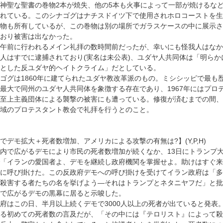
神聖な聖書の巻物2本が焼失、他の5本も火事によって一部が焼けるな
れている。このシナゴグはナチスドイツ下で使用されホロコーストを生
物も所有しているが、この巻物は別の場所でガラスケースの中に展示さ
おり被害は出なかった。
午前に行われるメイン礼拝の数時間前だったが、幸いにも怪我人はなか
人はすでに逮捕されており(実名は未公表)、ユダヤ人共同体は「明らか
とした反ユダヤ的ヘイトクライム」だとしている。
ゴグは1860年に建てられたユダヤ教改革派のもの。ミシシッピで最も
最大で同州のユダヤ人共同体を象徴する存在であり、1967年にはプロ
至上主義団体による襲撃の被害にも遭っている。修復が済むまでの間、
域のプロテスタント教会で礼拝を行うとのこと。
でデモ拡大＋死者数増加、アメリカによる攻撃の有無は?】(Y,P,H)
内で広がるデモにより市民の死者数増加が続くなか、13日にトランプ
で「イランの愛国者よ、デモを継続し政府機関を掌握せよ。助けはすぐ
に呼び掛けた。この反政府デモへの呼び掛けを受けてイラン政府は「多
殺害する者たちの名を挙げよう―それはトランプとネタニヤフだ」と批
で広がるデモの黒幕に居ると示唆した。
府はこの日、半月以上続くデモで3000人以上の死者が出ていると発表
る初めての死者数の言及だが、「その中には『テロリスト』によって殺