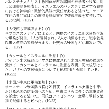
パレスチナ人キリスト教団体が西欧諸国の神学者や牧師に対
し公開書簡を発表し、イスラエルのパレスチナに対する犯罪
における神学的・政治的共謀の責任があると述べた。ケニア
在住の専門家はこの書簡を非聖書的で聖戦主義を支持してい
ると批判。(10/21)
【大使館も警戒強まる】(Y)
キプロスのメディアによると、同島のイスラエル大使館付近
で爆発が発生。1人が逮捕され、3人が拘留された。戦争勃発
以来大使館の警戒が強まり、外交官の帰国などが相次いでい
る。(10/21)
【カタールとイスラエルに謝意】(Y)
バイデン米大統領はハマスに拉致された米国人母娘の返還を
受けて、カタールとイスラエルに謝意を表明。同大統領はま
た、ガザへの支援物資についてもEU首脳と会談している。
(10/21)
【米国が中東に軍備追加】(Y,P)
オースティン米国防長官は21日夜、イスラエル支援と中東に
おける米国の防衛強化のため、中東にさらに多くの軍事資産
を派遣すると述べた。同氏はアイゼンハワー空母打撃群を追
加で配備すると述べた。(10/22)