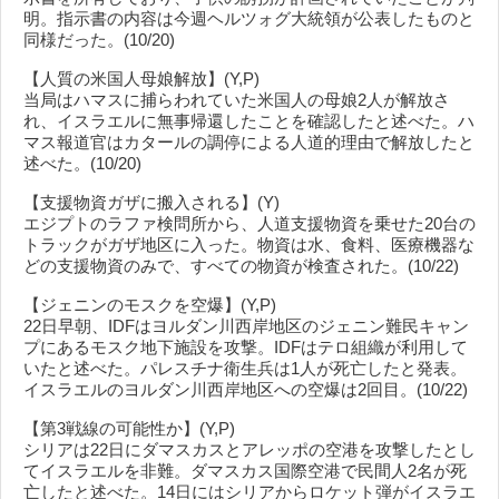
明。指示書の内容は今週ヘルツォグ大統領が公表したものと
同様だった。(10/20)
【人質の米国人母娘解放】(Y,P)
当局はハマスに捕らわれていた米国人の母娘2人が解放さ
れ、イスラエルに無事帰還したことを確認したと述べた。ハ
マス報道官はカタールの調停による人道的理由で解放したと
述べた。(10/20)
【支援物資ガザに搬入される】(Y)
エジプトのラファ検問所から、人道支援物資を乗せた20台の
トラックがガザ地区に入った。物資は水、食料、医療機器な
どの支援物資のみで、すべての物資が検査された。(10/22)
【ジェニンのモスクを空爆】(Y,P)
22日早朝、IDFはヨルダン川西岸地区のジェニン難民キャン
プにあるモスク地下施設を攻撃。IDFはテロ組織が利用して
いたと述べた。パレスチナ衛生兵は1人が死亡したと発表。
イスラエルのヨルダン川西岸地区への空爆は2回目。(10/22)
【第3戦線の可能性か】(Y,P)
シリアは22日にダマスカスとアレッポの空港を攻撃したとし
てイスラエルを非難。ダマスカス国際空港で民間人2名が死
亡したと述べた。14日にはシリアからロケット弾がイスラエ