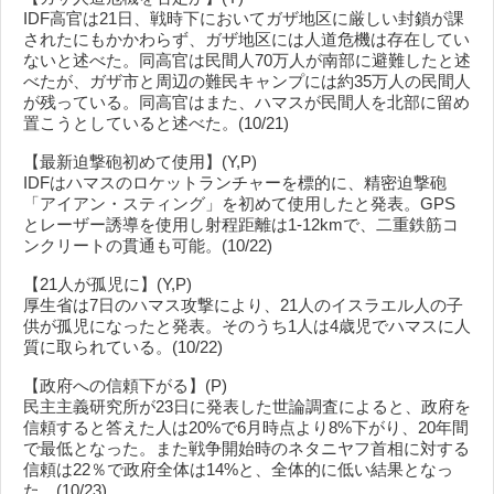
IDF高官は21日、戦時下においてガザ地区に厳しい封鎖が課
されたにもかかわらず、ガザ地区には人道危機は存在してい
ないと述べた。同高官は民間人70万人が南部に避難したと述
べたが、ガザ市と周辺の難民キャンプには約35万人の民間人
が残っている。同高官はまた、ハマスが民間人を北部に留め
置こうとしていると述べた。(10/21)
【最新迫撃砲初めて使用】(Y,P)
IDFはハマスのロケットランチャーを標的に、精密迫撃砲
「アイアン・スティング」を初めて使用したと発表。GPS
とレーザー誘導を使用し射程距離は1-12kmで、二重鉄筋コ
ンクリートの貫通も可能。(10/22)
【21人が孤児に】(Y,P)
厚生省は7日のハマス攻撃により、21人のイスラエル人の子
供が孤児になったと発表。そのうち1人は4歳児でハマスに人
質に取られている。(10/22)
【政府への信頼下がる】(P)
民主主義研究所が23日に発表した世論調査によると、政府を
信頼すると答えた人は20%で6月時点より8%下がり、20年間
で最低となった。また戦争開始時のネタニヤフ首相に対する
信頼は22％で政府全体は14%と、全体的に低い結果となっ
た。(10/23)