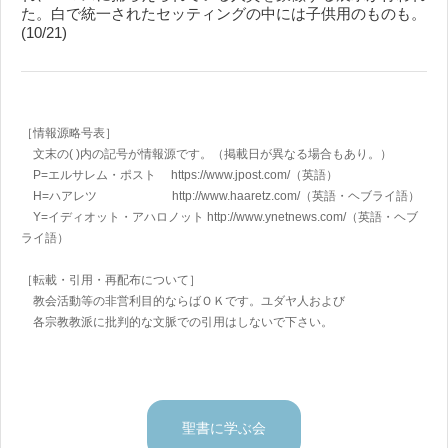
た。白で統一されたセッティングの中には子供用のものも。
(10/21)
［情報源略号表］
文末の( )内の記号が情報源です。（掲載日が異なる場合もあり。）
P=エルサレム・ポスト https://www.jpost.com/
（英語）
H=ハアレツ http://www.haaretz.com/
（英語・ヘブライ語）
Y=イディオット・アハロノット
http://www.ynetnews.com/
（英語・ヘブ
ライ語）
［転載・引用・再配布について］
教会活動等の非営利目的ならばＯＫです。ユダヤ人および
各宗教教派に批判的な文脈での引用はしないで下さい。
聖書に学ぶ会