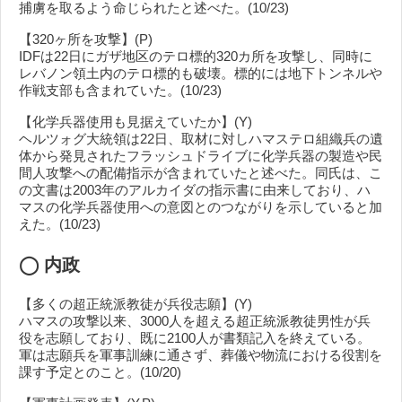
捕虜を取るよう命じられたと述べた。(10/23)
【320ヶ所を攻撃】(P)
IDFは22日にガザ地区のテロ標的320カ所を攻撃し、同時に
レバノン領土内のテロ標的も破壊。標的には地下トンネルや
作戦支部も含まれていた。(10/23)
【化学兵器使用も見据えていたか】(Y)
ヘルツォグ大統領は22日、取材に対しハマステロ組織兵の遺
体から発見されたフラッシュドライブに化学兵器の製造や民
間人攻撃への配備指示が含まれていたと述べた。同氏は、こ
の文書は2003年のアルカイダの指示書に由来しており、ハ
マスの化学兵器使用への意図とのつながりを示していると加
えた。(10/23)
◯
内政
【多くの超正統派教徒が兵役志願】(Y)
ハマスの攻撃以来、3000人を超える超正統派教徒男性が兵
役を志願しており、既に2100人が書類記入を終えている。
軍は志願兵を軍事訓練に通さず、葬儀や物流における役割を
課す予定とのこと。(10/20)