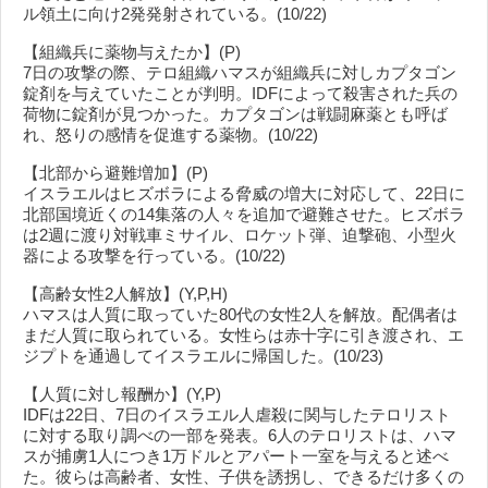
ル領土に向け2発発射されている。(10/22)
【組織兵に薬物与えたか】(P)
7日の攻撃の際、テロ組織ハマスが組織兵に対しカプタゴン
錠剤を与えていたことが判明。IDFによって殺害された兵の
荷物に錠剤が見つかった。カプタゴンは戦闘麻薬とも呼ば
れ、怒りの感情を促進する薬物。(10/22)
【北部から避難増加】(P)
イスラエルはヒズボラによる脅威の増大に対応して、22日に
北部国境近くの14集落の人々を追加で避難させた。ヒズボラ
は2週に渡り対戦車ミサイル、ロケット弾、迫撃砲、小型火
器による攻撃を行っている。(10/22)
【高齢女性2人解放】(Y,P,H)
ハマスは人質に取っていた80代の女性2人を解放。配偶者は
まだ人質に取られている。女性らは赤十字に引き渡され、エ
ジプトを通過してイスラエルに帰国した。(10/23)
【人質に対し報酬か】(Y,P)
IDFは22日、7日のイスラエル人虐殺に関与したテロリスト
に対する取り調べの一部を発表。6人のテロリストは、ハマ
スが捕虜1人につき1万ドルとアパート一室を与えると述べ
た。彼らは高齢者、女性、子供を誘拐し、できるだけ多くの