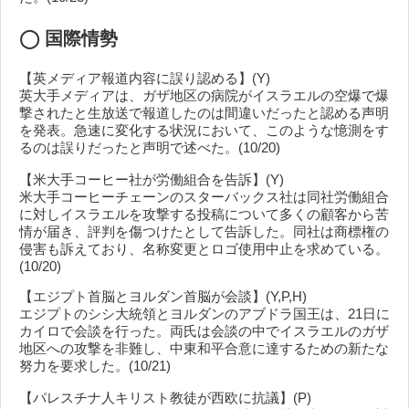
◯
国際情勢
【英メディア報道内容に誤り認める】(Y)
英大手メディアは、ガザ地区の病院がイスラエルの空爆で爆
撃されたと生放送で報道したのは間違いだったと認める声明
を発表。急速に変化する状況において、このような憶測をす
るのは誤りだったと声明で述べた。(10/20)
【米大手コーヒー社が労働組合を告訴】(Y)
米大手コーヒーチェーンのスターバックス社は同社労働組合
に対しイスラエルを攻撃する投稿について多くの顧客から苦
情が届き、評判を傷つけたとして告訴した。同社は商標権の
侵害も訴えており、名称変更とロゴ使用中止を求めている。
(10/20)
【エジプト首脳とヨルダン首脳が会談】(Y,P,H)
エジプトのシシ大統領とヨルダンのアブドラ国王は、21日に
カイロで会談を行った。両氏は会談の中でイスラエルのガザ
地区への攻撃を非難し、中東和平合意に達するための新たな
努力を要求した。(10/21)
【パレスチナ人キリスト教徒が西欧に抗議】(P)