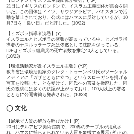
【ロンドンでイスラム主義団体が集会】(Y,P)
21日にイギリスのロンドンで、イスラム主義団体が集会を開
いた。この団体はドイツ、サウジアラビア、パキスタンで活
動を禁止されており、公式にはハマスに反対しているが、10
月7日を「良い日」だと評した。(10/22)
【ヒズボラ指導者沈黙】(Y)
イスラエルとヒズボラの緊張が高まっている中、ヒズボラ指
導者のナスルッラーフ死は依然として沈黙を保っている。
IDFはヒズボラ組織兵の死亡者数を推定40人としている。
(10/23)
【環境活動家が反イスラエル主張】(Y,P)
教育省は環境活動家のグレタ・トゥーンベリ氏がソーシャル
メディアに「ガザとともに立つ」というスローガンを掲げる
写真を投稿したことを受けて、同氏への言及を撤廃した。同
氏の投稿には多くの抗議が上がっており、100人以上の署名
とともに公開書簡も発表された。(10/23)
◯ 文化
【展示で人質の解放を呼びかけ】(P)
20日にテルアビブ美術館前で、200席のテーブルが用意さ
れ、ハマスに捕らえられている人質を象徴する展示が行われ