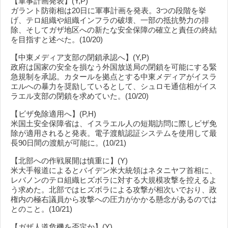
【軍事計画発表】(Y,P)
ガラント防衛相は20日に軍事計画を発表。3つの段階を挙
げ、テロ組織や組織インフラの破壊、一部の抵抗勢力の排
除、そしてガザ地区への新たな安全保障の確立と責任の終結
を目指すと述べた。(10/20)
【中東メディア支部の閉鎖承認へ】(Y,P)
政府は国家の安全を損なう外国放送局の閉鎖を可能にする緊
急規制を承認。カタールを拠点とする中東メディアがイスラ
エルへの暴力を奨励しているとして、シュロモ通信相がイス
ラエル支部の閉鎖を求めていた。(10/20)
【ビザ免除適用へ】(P,H)
米国土安全保障省は、イスラエル人の短期訪問に際しビザ免
除が適用されると発表。電子渡航認証システムを使用して最
長90日間の渡航が可能に。(10/21)
【北部への作戦展開は慎重に】(Y)
米大手報道によるとバイデン米大統領はネタニヤフ首相に、
レバノンのテロ組織ヒズボラに対する大規模攻撃を控えるよ
う求めた。北部ではヒズボラによる攻撃が相次いでおり、政
権内の極右議員から攻撃への圧力がかかる懸念があるのでは
とのこと。(10/21)
【ガザ人道危機を否定か】(Y)