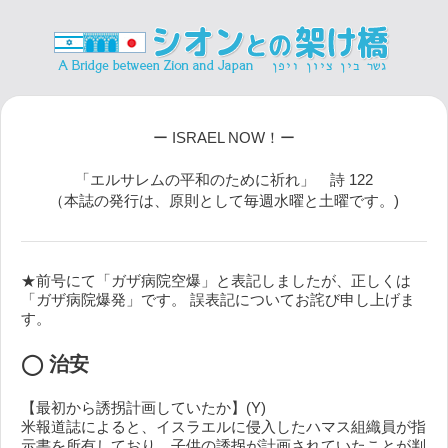
ー ISRAEL NOW！ー
「エルサレムの平和のために祈れ」 詩 122
（本誌の発行は、原則として毎週水曜と土曜です。)
★前号にて「ガザ病院空爆」と表記しましたが、正しくは
「ガザ病院爆発」です。 誤表記についてお詫び申し上げま
す。
◯ 治安
【最初から誘拐計画していたか】(Y)
米報道誌によると、イスラエルに侵入したハマス組織員が指
示書を所有しており、子供の誘拐が計画されていたことが判