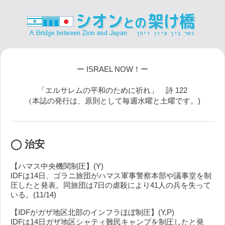
ー ISRAEL NOW！ー
「エルサレムの平和のために祈れ」 詩 122
（本誌の発行は、原則として毎週水曜と土曜です。)
◯ 治安
【ハマス中央機関制圧】(Y)
IDFは14日、ゴラニ旅団がハマス軍事警察本部や議事堂を制
圧したと発表。同旅団は7日の虐殺により41人の兵を失って
いる。(11/14)
【IDFがガザ地区北部のインフラほぼ制圧】(Y,P)
IDFは14日ガザ地区シャティ難民キャンプを制圧したと発