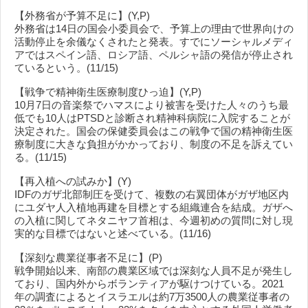
【外務省が予算不足に】(Y,P)
外務省は14日の国会小委員会で、予算上の理由で世界向けの
活動停止を余儀なくされたと発表。すでにソーシャルメディ
アではスペイン語、ロシア語、ペルシャ語の発信が停止され
ているという。(11/15)
【戦争で精神衛生医療制度ひっ迫】(Y,P)
10月7日の音楽祭でハマスにより被害を受けた人々のうち最
低でも10人はPTSDと診断され精神科病院に入院することが
決定された。国会の保健委員会はこの戦争で国の精神衛生医
療制度に大きな負担がかかっており、制度の不足を訴えてい
る。(11/15)
【再入植への試みか】(Y)
IDFのガザ北部制圧を受けて、複数の右翼団体がガザ地区内
にユダヤ人入植地再建を目標とする組織連合を結成。ガザへ
の入植に関してネタニヤフ首相は、今週初めの質問に対し現
実的な目標ではないと述べている。(11/16)
【深刻な農業従事者不足に】(P)
戦争開始以来、南部の農業区域では深刻な人員不足が発生し
ており、国内外からボランティアが駆けつけている。2021
年の調査によるとイスラエルは約7万3500人の農業従事者の