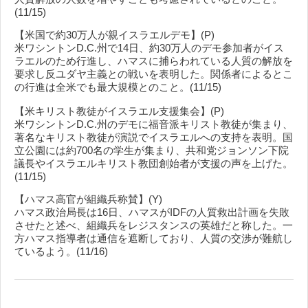
(11/15)
【米国で約30万人が親イスラエルデモ】(P)
米ワシントンD.C.州で14日、約30万人のデモ参加者がイス
ラエルのため行進し、ハマスに捕らわれている人質の解放を
要求し反ユダヤ主義との戦いを表明した。関係者によるとこ
の行進は全米でも最大規模とのこと。(11/15)
【米キリスト教徒がイスラエル支援集会】(P)
米ワシントンD.C.州のデモに福音派キリスト教徒が集まり、
著名なキリスト教徒が演説でイスラエルへの支持を表明。国
立公園には約700名の学生が集まり、共和党ジョンソン下院
議長やイスラエルキリスト教団創始者が支援の声を上げた。
(11/15)
【ハマス高官が組織兵称賛】(Y)
ハマス政治局長は16日、ハマスがIDFの人質救出計画を失敗
させたと述べ、組織兵をレジスタンスの英雄だと称した。一
方ハマス指導者は通信を遮断しており、人質の交渉が難航し
ているよう。(11/16)