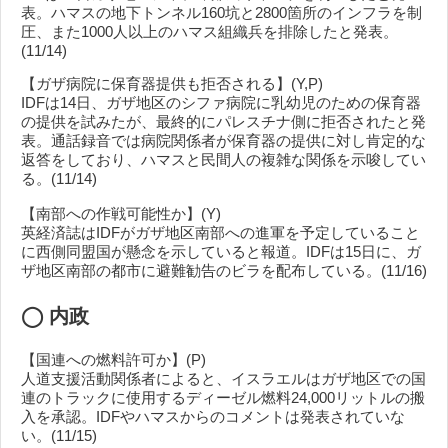
表。ハマスの地下トンネル160坑と2800箇所のインフラを制
圧、また1000人以上のハマス組織兵を排除したと発表。
(11/14)
【ガザ病院に保育器提供も拒否される】(Y,P)
IDFは14日、ガザ地区のシファ病院に乳幼児のための保育器
の提供を試みたが、最終的にパレスチナ側に拒否されたと発
表。通話録音では病院関係者が保育器の提供に対し肯定的な
返答をしており、ハマスと民間人の複雑な関係を示唆してい
る。(11/14)
【南部への作戦可能性か】(Y)
英経済誌はIDFがガザ地区南部への進軍を予定していること
に西側同盟国が懸念を示していると報道。IDFは15日に、ガ
ザ地区南部の都市に避難勧告のビラを配布している。(11/16)
◯
内政
【国連への燃料許可か】(P)
人道支援活動関係者によると、イスラエルはガザ地区での国
連のトラックに使用するディーゼル燃料24,000リットルの搬
入を承認。IDFやハマスからのコメントは発表されていな
い。(11/15)