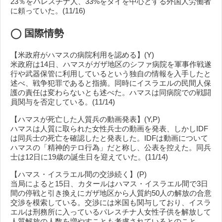
23％をパレスチナ人、33%をタイを中心とする外国人労働者
に頼っていた。(11/16)
◯
国際情勢
【米政府がハマスの病院利用を認める】(Y)
米政府は14日、ハマスがガザ地区のシファ病院を軍事作戦遂
行や武器保管に利用しているという独自の情報を入手したと
述べ、戦争犯罪であると指摘。同時にイスラエルの民間人保
護の責任は変わらないとも述べた。ハマスは同病院での戦闘
員関与を否定している。(11/14)
【ハマスが死亡した人質兵の動画発表】(Y,P)
ハマスは人質に取られた女性兵士の動画を発表、しかしIDF
は同兵士の死亡を確認したと発表した。IDFは動画について
ハマスの「精神的テロ行為」だと称し、公表を控えた。同兵
士は12日に19歳の誕生日を迎えていた。(11/14)
【ハマス・イスラエル間の交渉続く】(P)
当局によると15日、カタールはハマス・イスラエル間で3日
間の停戦と引き換えにガザ地区から人質約50人の解放の合意
交渉を模索している。交渉には米国も関与しており、イスラ
エルは刑務所に入っているパレスチナ人女性子供を解放して
人質解放の人数を増やすことも考慮されているとのこと。