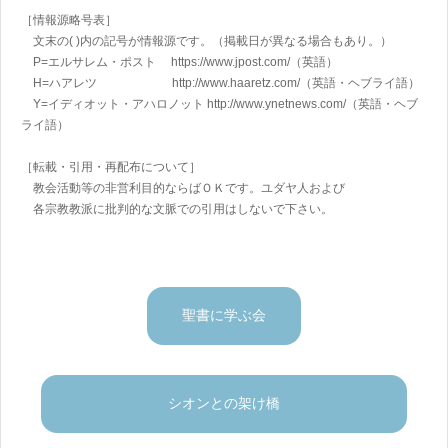
［情報源略号表］
文末の( )内の記号が情報源です。（掲載日が異なる場合もあり。）
P=エルサレム・ポスト https://www.jpost.com/
（英語）
H=ハアレツ http://www.haaretz.com/
（英語・ヘブライ語）
Y=イディオット・アハロノット
http://www.ynetnews.com/
（英語・ヘブ
ライ語）
［転載・引用・再配布について］
教会活動等の非営利目的ならばＯＫです。ユダヤ人および
各宗教教派に批判的な文脈での引用はしないで下さい。
聖書に学ぶ会
シオンとの架け橋