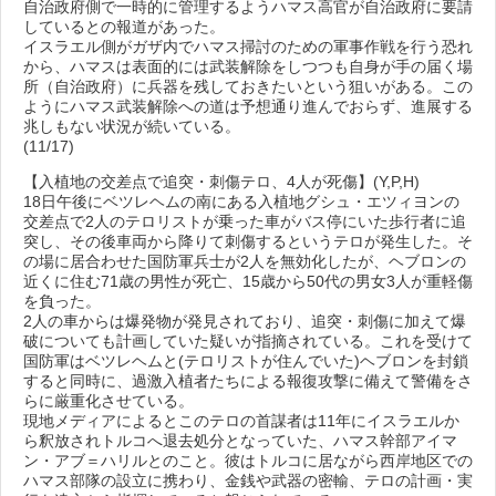
自治政府側で一時的に管理するようハマス高官が自治政府に要請
しているとの報道があった。
イスラエル側がガザ内でハマス掃討のための軍事作戦を行う恐れ
から、ハマスは表面的には武装解除をしつつも自身が手の届く場
所（自治政府）に兵器を残しておきたいという狙いがある。この
ようにハマス武装解除への道は予想通り進んでおらず、進展する
兆しもない状況が続いている。
(11/17)
【入植地の交差点で追突・刺傷テロ、4人が死傷】(Y,P,H)
18日午後にベツレヘムの南にある入植地グシュ・エツィヨンの
交差点で2人のテロリストが乗った車がバス停にいた歩行者に追
突し、その後車両から降りて刺傷するというテロが発生した。そ
の場に居合わせた国防軍兵士が2人を無効化したが、ヘブロンの
近くに住む71歳の男性が死亡、15歳から50代の男女3人が重軽傷
を負った。
2人の車からは爆発物が発見されており、追突・刺傷に加えて爆
破についても計画していた疑いが指摘されている。これを受けて
国防軍はベツレヘムと(テロリストが住んでいた)ヘブロンを封鎖
すると同時に、過激入植者たちによる報復攻撃に備えて警備をさ
らに厳重化させている。
現地メディアによるとこのテロの首謀者は11年にイスラエルか
ら釈放されトルコへ退去処分となっていた、ハマス幹部アイマ
ン・アブ＝ハリルとのこと。彼はトルコに居ながら西岸地区での
ハマス部隊の設立に携わり、金銭や武器の密輸、テロの計画・実