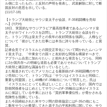
ル側に立ったもの」と反対の声明を発表し、武装解除に対して断
固反対の意思を示している。
(11/17-18)
【トランプ大統領とサウジ皇太子が会談、F-35戦闘機を売却
へ】(Y,P,H)
18日、実質的なサウジアラビア最高指導者であるムハンマド皇
太子がホワイトハウスを訪問し、トランプ大統領と会談を行っ
た。トランプ氏は皇太子との長年の友好関係を強調し、人権など
について「彼がしてきた仕事には本当に誇りを持っている」と賞
賛。
記者会見でイスラエルとの国交正常化について聞かれたムハンマ
ド皇太子は、「中東全ての国々と友好的な関係を構築すべきで、
アブラハム合意に加わりたい」と前向きな発言をしつつも、同時
に2か国共存への明確な道筋も必要でありそれについてトランプ
大統領と建設的な議論を行っているとした。
また報道されていたアメリカによる最新鋭のF-35戦闘機のサウ
ジ売却について、トランプ氏は「サウジはイスラエルと同様に、
重要な同盟国」とし48機のF-35輸出について明言した。氏は
「イスラエルにとっても喜ばしいこと」としているが、国内では
防衛関係者をはじめとしてサウジへのF-35輸出は米がイスラエ
ルに保証している中東における『質的軍事優位性』が脅かされる
危険性を指摘している。
また今回締結された米サウジ間の防衛協定にはF-35の他にもこ
こ数年サウジが希望してきた原子力の平和利用に関してや、サウ