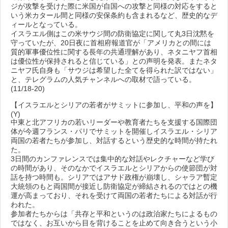
ジが攻撃を受けた際に米国が自国への攻撃と同様の対応をすると
いう米カタール間と同様の安保条約も含まれるなど、歴史的なデ
ィールとなっている。
イスラエル側はこの米サウジ間の防衛協定に関して丸3日沈黙を
守っていたが、20日夜に首相府報道官が「アメリカとの間には
質的軍事優位性に関する長年の共通理解があり、ネタニヤフ首相
は優位性が保持されると信じている」との声明を発表。またネタ
ニヤフ氏自身も「サウジは希望した全てを得られた訳ではない」
と、テレグラムの人気チャンネルへの取材で語っている。
(11/18-20)
【イスラエルとシリアの若者がサミットに参加し、平和の声を】
(Y)
中東と北アフリカの若いリーダーや教育者たちを支援する国際団
体が今週フランス・パリでサミットを開催しイスラエル・シリア
両国の若者たちが参加し、対話するという歴史的な時間が持たれ
た。
3日間のカンファレンスでは集中的な対話やレクチャーなど学び
の時間があり、そのなかでイスラエルとシリアからの使節団が対
話を持つ時間も。シリアではアサド政権が崩壊し、シャラア暫定
大統領のもと両国間が接近し防衛協定が締結されるのではとの機
運が高まっており、それを受けて両国の若者たちによる対話が行
われた。
参加者たちからは「共存と平和というのは政治家たちによるもの
ではなく、お互いから目を背けることを止めて向き合うという小