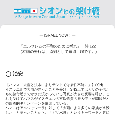
ー ISRAEL NOW！ー
「エルサレムの平和のために祈れ」 詩 122
（本誌の発行は、原則として毎週土曜です。)
◯ 治安
【ハマス「大雨と洪水によりテントでは居住不能に」】(Y,H)
イスラエルで大雨が降ったことを受け、SNS上ではガザの子供た
ちの膝付近までが水に浸かっている写真が大きな反響を呼び、こ
れを受けてハマスがイスラエルの支援物資の搬入停止が問題だと
の国際的キャンペーンを展開している。
ハマスはアルジャジーラに対して「大雨により多くの家族が水没
した」と語ったことから、『ガザ水没』というキーワードと共に