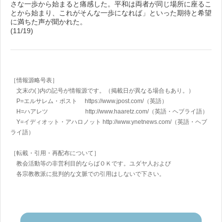
さな一歩から始まると痛感した。平和は両者が同じ場所に座るこ
とから始まり、これがそんな一歩になれば」といった期待と希望
に満ちた声が聞かれた。
(11/19)
［情報源略号表］
文末の( )内の記号が情報源です。（掲載日が異なる場合もあり。）
P=エルサレム・ポスト https://www.jpost.com/
（英語）
H=ハアレツ http://www.haaretz.com/
（英語・ヘブライ語）
Y=イディオット・アハロノット
http://www.ynetnews.com/
（英語・ヘブ
ライ語）
［転載・引用・再配布について］
教会活動等の非営利目的ならばＯＫです。ユダヤ人および
各宗教教派に批判的な文脈での引用はしないで下さい。