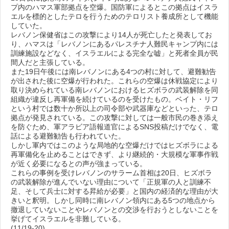
プ内のハマス軍部拠点を空爆。国防軍によるとこの拠点はイスラ
エルを標的としたテロを行うためのテロリスト養成所として機能
していた。
レバノン保健省はこの攻撃により14人が死亡したと発表してお
り、ハマスは「レバノンにあるパレスチナ人難民キャンプ内には
訓練施設などなく、イスラエルによる完全な嘘」と死者全員が民
間人だと主張している。
また19日午後には南レバノンにある4つの村に対して、避難勧告
が出された後に空爆が行われた。これらの空爆は休戦協定により
取り決められている南レバノンにおけるヒズボラの武装解除を同
組織が違反し再軍備を続けているのを受けたもの。ベイト・リフ
という村では数十か所以上の司令部や武器庫などといった、テロ
拠点が発見されている。この攻撃に対しては一般市民の巻き添え
を防ぐため、軍アラビア語報道官によるSNS投稿だけでなく、電
話による避難勧告も行われていた。
しかし軍内ではこのような局地的な空爆だけではヒズボラによる
再軍備化を止めることはできず、より継続的・大規模な軍事作戦
が近く必要になるとの声が強まっている。
これらの事例を受けレバノンのサラーム首相は20日、ヒズボラ
の武装解除が進んでいない理由について「正規軍の人と訓練不
足、そして兵士に対する昇給が必要」と国内の経済的な理由が大
きいと釈明。しかし同時に南レバノン領内にある5つの地点から
撤退していないことやレバノンとの交渉を行おうとしないことを
挙げてイスラエルを非難している。
(11/19-20)