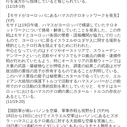
行を遠方から指揮していると報じられている。
(11/18-19)
【モサドがヨーロッパにあるハマスのテロネットワークを発見】
(Y,P)
モサドは19日午後、ハマスがヨーロッパで構築していたテロネ
ットワークについて摘発・解体していたことを発表した。この作
戦はモサドとヨーロッパ各国の警察・諜報機関が協力して行った
もので、ヨーロッパに居るイスラエルやユダヤ人に関する場所を
標的としたテロ行為を阻止するために行われた。
中心となっていたのはドイツやオーストリアで、スウェーデン・
デンマークといった北欧やイギリスでもテロ拠点の摘発・逮捕作
戦が行われていたもよう。特にオーストリアの首都ウィーンでは
大量の武器・爆破物などが押収され、調査の結果この武器はガザ
政治部の重役の息子が所有するものであることが判明している。
このハマス重役の親子は秘密裏にカタールで会っていたり、エル
ドアン大統領の保護下トルコで活動するハマスメンバーがこの欧
州でのテロ活動の主導的役割を果たしていたりと、モサドはヨー
ロッパにおけるハマスのテロ網の裏にカタール・トルコの存在が
あるとしている。
(11/19-20)
【国防軍が南レバノンを空爆、軍事作戦も視野か】(Y,P,H)
18日から19日にかけてイスラエル空軍はレバノンにあるヒズボ
ラ・ハマスによるテロ拠点に対する大規模な空爆を実施した。
18日夜には港町のサイダ(シドン)にあるパレスチナ人難民キャン