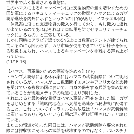
世界中で広く報道される事態に。
このハマスによるキャンペーンには支援物資の量を増やすための
国防軍によるセキュリティーチェックの撤廃とハマスによるガザ
統治継続を内外に示すという2つの目的があり、イスラエル側は
「休戦案に沿った支援物資の搬入を行っており、もし搬入に遅れ
が出ているのであればそれはテロ転用を防ぐセキュリティーチェ
ックによるもの」と主張している。
しかし同時にアラビア語でのSNS上には数百のテントが建てられ
ているのにも関わらず、ガザ市民が使用できていない様子を伝え
る映像も見られ、ハマスによるキャンペーンを非難する声も上が
っている。
(11/15-16)
【ハマス、再軍備のための画策を進める】(Y,P)
トランプ大統領による休戦案にはハマスの武装解除について明記
されているが、ハマスがここ数週間イエメンやアフリカなど支持
を受けている複数の国において、自身の保有する兵器を集め始め
ていることが現地メディアの報道により判明した。
それによると最終的な目標はハマス軍部が司令を出した際、ガザ
をはじめとする『戦略的地点』へ兵器を迅速かつ秘密裏に配備す
ること。これについてイスラエル公共放送は「ハマスが武装解除
に応じるつもりがないという自明の理が再び証明された」と論じ
ている。
またこの報道があった同日には、ハマスが武装解除を要求された
際には押収後にそれらの武器を破壊するのではなく、パレスチナ