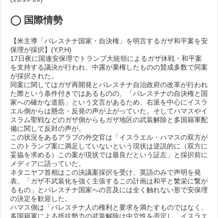
◯ 国際情勢
【米主導「パレスチナ国家・自決権」を明言するガザ和平案を安
保理が採択】(Y,P,H)
17日夜に国連安保理でトランプ大統領によるガザ休戦・和平案
を支持する議決が行われ、中露が棄権したものの賛成多数で同案
が採択された。
同案に関してはガザ再開発とパレスチナ自治政府の改革が行われ
た際という条件付きではあるものの、「パレスチナの自決権と国
家への確かな道筋」という文言があるため、右派を中心にイスラ
エル側からは懸念・反発の声が上がっていた。そしてハマスやイ
スラム聖戦などのガザ側からもガザ地区の武装解除と多国籍軍配
備に関して反対の声が。
この状況をあるアラブの外交官は「イスラエル・ハマスの双方が
このトランプ案に満足していないという現状は逆説的に（双方に
妥協を求める）この案が現状では最良だという証左」と採択前に
メディアに語っていた。
ネタニヤフ首相はこの決議案採択を受け、英語のみで声明を発
表。「ガザ不武装化を強く主張するこの計画は和平と繁栄に繋が
るもの」とパレスチナ国家への言及には全く触れない形で安保理
の決定を歓迎した。
ハマス側は「パレスチナ人の権利と要求を満たすものではなく、
多国籍軍による抵抗勢力の武装解除は中立性を否定し、イスラエ