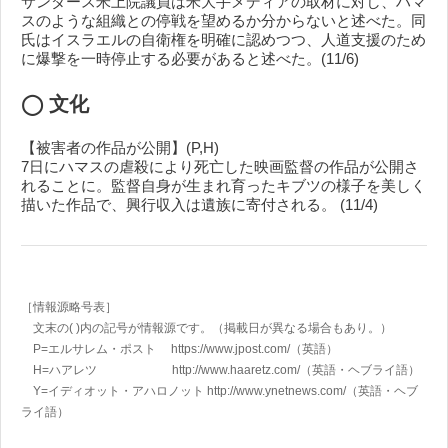
サンダース米上院議員は米大手メディアの取材に対し、ハマ
スのような組織との停戦を望めるか分からないと述べた。同
氏はイスラエルの自衛権を明確に認めつつ、人道支援のため
に爆撃を一時停止する必要があると述べた。(11/6)
◯ 文化
【被害者の作品が公開】(P,H)
7日にハマスの虐殺により死亡した映画監督の作品が公開さ
れることに。監督自身が生まれ育ったキブツの様子を美しく
描いた作品で、興行収入は遺族に寄付される。 (11/4)
［情報源略号表］
文末の( )内の記号が情報源です。（掲載日が異なる場合もあり。）
P=エルサレム・ポスト https://www.jpost.com/
（英語）
H=ハアレツ http://www.haaretz.com/
（英語・ヘブライ語）
Y=イディオット・アハロノット
http://www.ynetnews.com/
（英語・ヘブ
ライ語）