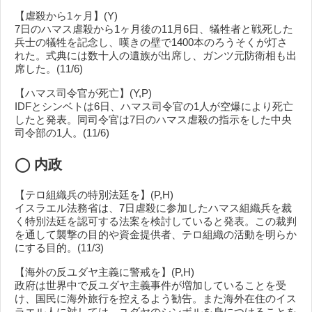
【虐殺から1ヶ月】(Y)
7日のハマス虐殺から1ヶ月後の11月6日、犠牲者と戦死した
兵士の犠牲を記念し、嘆きの壁で1400本のろうそくが灯さ
れた。式典には数十人の遺族が出席し、ガンツ元防衛相も出
席した。(11/6)
【ハマス司令官が死亡】(Y,P)
IDFとシンベトは6日、ハマス司令官の1人が空爆により死亡
したと発表。同司令官は7日のハマス虐殺の指示をした中央
司令部の1人。(11/6)
◯
内政
【テロ組織兵の特別法廷を】(P,H)
イスラエル法務省は、7日虐殺に参加したハマス組織兵を裁
く特別法廷を認可する法案を検討していると発表。この裁判
を通して襲撃の目的や資金提供者、テロ組織の活動を明らか
にする目的。(11/3)
【海外の反ユダヤ主義に警戒を】(P,H)
政府は世界中で反ユダヤ主義事件が増加していることを受
け、国民に海外旅行を控えるよう勧告。また海外在住のイス
ラエル人に対しては、ユダヤのシンボルを身につけることを