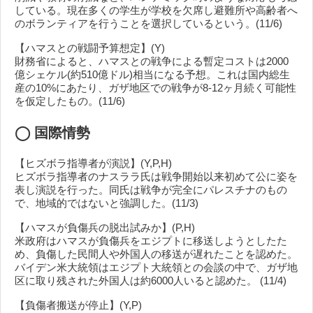
している。現在多くの学生が学校を欠席し避難所や高齢者へ
のボランティアを行うことを選択しているという。(11/6)
【ハマスとの戦闘予算想定】(Y)
財務省によると、ハマスとの戦争による暫定コストは2000
億シェケル(約510億ドル)相当になる予想。これは国内総生
産の10%にあたり、ガザ地区での戦争が8-12ヶ月続く可能性
を仮定したもの。(11/6)
◯
国際情勢
【ヒズボラ指導者が演説】(Y,P,H)
ヒズボラ指導者のナスララ氏は戦争開始以来初めて公に姿を
表し演説を行った。同氏は戦争が完全にパレスチナのもの
で、地域的ではないと強調した。(11/3)
【ハマスが負傷兵の脱出試みか】(P,H)
米政府はハマスが負傷兵をエジプトに移送しようとしたた
め、負傷した民間人や外国人の移送が遅れたことを認めた。
バイデン米大統領はエジプト大統領との会談の中で、ガザ地
区に取り残された外国人は約6000人いると認めた。 (11/4)
【負傷者搬送が停止】(Y,P)