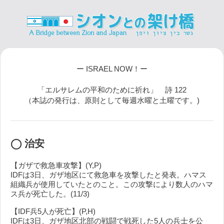
ー ISRAEL NOW！ー
「エルサレムの平和のために祈れ」 詩 122
（本誌の発行は、原則として毎週水曜と土曜です。)
◯ 治安
【ガザで救急車攻撃】(Y,P)
IDFは3日、ガザ地区にて救急車を攻撃したと発表。ハマス
組織兵が使用していたとのこと。この攻撃により数人のハマ
ス兵が死亡した。(11/3)
【IDF兵5人が死亡】(P,H)
IDFは3日、ガザ地区北部の戦闘で戦死した5人の兵士を公