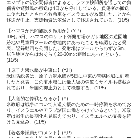
エジプトの治安関係者によると、ラファ検問所を通しての負
傷者や避難民の移送は4日から停止している。負傷者の搬送
に使われたとされる救急車をイスラエルが攻撃したことから
移送が中止。支援物資は依然として移送されている。(11/5)
【ハマスが民間施設を転用か】(Y,P)
IDFは5日、ハマスのロケット弾発射場がガザ地区の遊園地
跡地や児童用プールの敷地内にあったことを確認したと発
表。記録動画を公開した。発射場はプールからわずか5m、
居住地区からはおそらく20-30mの距離にあったという。
(11/5)
【原子力潜水艦が中東に】(Y,H)
米国防総省は、原子力潜水艦が5日に中東の管轄区域に到着
したと発表。この潜水艦には最大級の弾道ミサイルも搭載さ
れており、米国の抑止力として機能する。(11/5)
【人道的な停戦となるか】(Y)
米政府は戦争について人道支援のための一時停戦を求めてお
り、イスラエルやアラブ諸国に働きかけているという。米政
府は戦争の長期化も見据えており、イスラエルへの支援を続
ける見込み。(11/5)
【著名米議員がコメント】(Y,P)