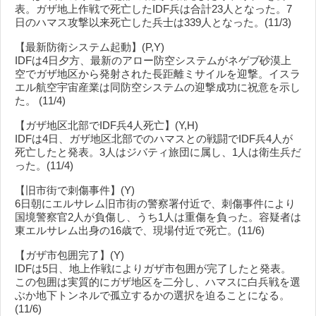
表。ガザ地上作戦で死亡したIDF兵は合計23人となった。7
日のハマス攻撃以来死亡した兵士は339人となった。(11/3)
【最新防衛システム起動】(P,Y)
IDFは4日夕方、最新のアロー防空システムがネゲブ砂漠上
空でガザ地区から発射された長距離ミサイルを迎撃。イスラ
エル航空宇宙産業は同防空システムの迎撃成功に祝意を示し
た。 (11/4)
【ガザ地区北部でIDF兵4人死亡】(Y,H)
IDFは4日、ガザ地区北部でのハマスとの戦闘でIDF兵4人が
死亡したと発表。3人はジバティ旅団に属し、1人は衛生兵だ
った。(11/4)
【旧市街で刺傷事件】(Y)
6日朝にエルサレム旧市街の警察署付近で、刺傷事件により
国境警察官2人が負傷し、うち1人は重傷を負った。容疑者は
東エルサレム出身の16歳で、現場付近で死亡。(11/6)
【ガザ市包囲完了】(Y)
IDFは5日、地上作戦によりガザ市包囲が完了したと発表。
この包囲は実質的にガザ地区を二分し、ハマスに白兵戦を選
ぶか地下トンネルで孤立するかの選択を迫ることになる。
(11/6)