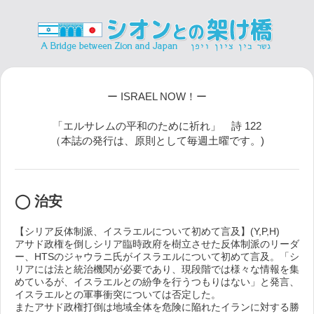
ー ISRAEL NOW！ー
「エルサレムの平和のために祈れ」 詩 122
（本誌の発行は、原則として毎週土曜です。)
◯ 治安
【シリア反体制派、イスラエルについて初めて言及】(Y,P,H)
アサド政権を倒しシリア臨時政府を樹立させた反体制派のリーダ
ー、HTSのジャウラニ氏がイスラエルについて初めて言及。「シ
リアには法と統治機関が必要であり、現段階では様々な情報を集
めているが、イスラエルとの紛争を行うつもりはない」と発言、
イスラエルとの軍事衝突については否定した。
またアサド政権打倒は地域全体を危険に陥れたイランに対する勝