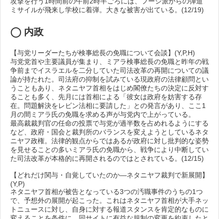
攻撃を行う1時間前の午前2時半ごろには、フーシ派からの弾道
ミサイルが飛来し学校に着弾。大きな被害が出ている。(12/19)
◯ 内政
【与党リーダーたちが検事総長の免職について会談】(Y,P,H)
与党党首や主要議員が集まり、ミアラ検事総長の免職と昨年の戦
争前までイスラエルを二分していた司法改革の再開についての議
論が持たれた。司法府の抑制を試みている現政府の法律顧問とい
うこともあり、ネタニヤフ首相をはじめ閣僚たちの決定に反対す
ることも多く、先月には首相による「彼女は政府を妨害する存
在。問題解決をレビン法相に要請した」との発言があり、ここ1
月の間ミアラ氏の免職を求める声が与党内で上がっている。
最高裁裁判官の任命の投票で与党が過半数を占めれるようにする
など、政府・国会と裁判所のバランスを変えようとしているネタ
ニヤフ政権。法律的観点からではあるが政府に対し批判的な姿勢
を見せることの多いミアラ氏の免職から、戦争により中断してい
た司法改革が本格的に再開されるのではとされている。(12/15)
【どれだけ関与・自覚していたのか―ネタニヤフ裁判で新展開】
(Y,P)
ネタニヤフ首相が被告となっている3つの汚職事件のうちの1つ
で、予想外の展開が起こった。これはネタニヤフ首相が大手ネッ
トニュースに対し、自身に対する報道スタンスを肯定的なものに
変えることを条件に、同サイトに有益な規制の変更を約束したと