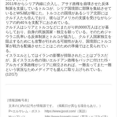
2011年からシリア内線に介入し、アサド政権を崩壊させた反体
制派を支援しているトルコが、シリア国境部に部隊を集結させて
いるとWSJ紙が報じた。トルコとの国境があるシリア北部には
クルド人たち住んでおり、彼らはアメリカの支援を受けながらシ
リアの約40％を支配下におさめている。
クルド人はシリアとトルコなどにまたがり約3000万人ほどが暮
らしており、自身の民族国家・独立を願っている。そのためジャ
ウラニ氏率いる反体制派とトルコが協力し、クルド人国家独立を
阻止するためにも攻撃が行われる可能性があり、国境部にトルコ
軍が戦力を配備させたことはこのための準備ではと見られてい
る。
イスラエルとしてはイランの影響が排除されたことはプラスだ
が、反イスラエル色の強いエルドアン政権をバックに付けたIS・
アルカイダ系政権がシリアに樹立されれば、一難去ってまた一難
という状況なためメディアでも盛んに取り上げられている。
(12/17)
［情報源略号表］
文末の( )内の記号が情報源です。（掲載日が異なる場合もあり。）
P=エルサレム・ポスト https://www.jpost.com/
（英語）
H=ハアレツ http://www.haaretz.com/
（英語・ヘブライ語）