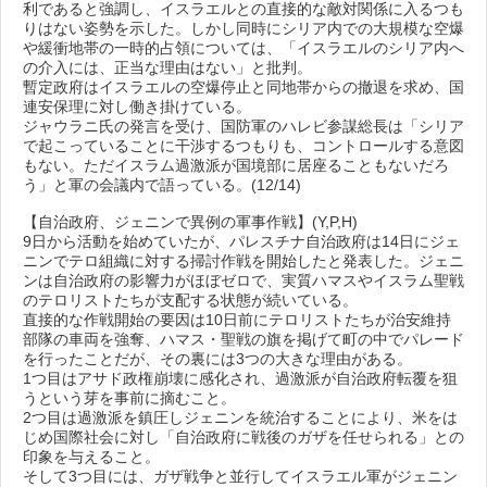
利であると強調し、イスラエルとの直接的な敵対関係に入るつも
りはない姿勢を示した。しかし同時にシリア内での大規模な空爆
や緩衝地帯の一時的占領については、「イスラエルのシリア内へ
の介入には、正当な理由はない」と批判。
暫定政府はイスラエルの空爆停止と同地帯からの撤退を求め、国
連安保理に対し働き掛けている。
ジャウラニ氏の発言を受け、国防軍のハレビ参謀総長は「シリア
で起こっていることに干渉するつもりも、コントロールする意図
もない。ただイスラム過激派が国境部に居座ることもないだろ
う」と軍の会議内で語っている。(12/14)
【自治政府、ジェニンで異例の軍事作戦】(Y,P,H)
9日から活動を始めていたが、パレスチナ自治政府は14日にジェ
ニンでテロ組織に対する掃討作戦を開始したと発表した。ジェニ
ンは自治政府の影響力がほぼゼロで、実質ハマスやイスラム聖戦
のテロリストたちが支配する状態が続いている。
直接的な作戦開始の要因は10日前にテロリストたちが治安維持
部隊の車両を強奪、ハマス・聖戦の旗を掲げて町の中でパレード
を行ったことだが、その裏には3つの大きな理由がある。
1つ目はアサド政権崩壊に感化され、過激派が自治政府転覆を狙
うという芽を事前に摘むこと。
2つ目は過激派を鎮圧しジェニンを統治することにより、米をは
じめ国際社会に対し「自治政府に戦後のガザを任せられる」との
印象を与えること。
そして3つ目には、ガザ戦争と並行してイスラエル軍がジェニン