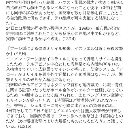
内で特別作戦を行った結果、ハマス・聖戦の戦力が大きく削がれ
自治政府でも鎮圧できるレベルになったことがある（3年ほど前
にも同様の試みがあったが、国防軍が数か月活動を停止したとこ
ろ自治政府は何もできず、テロ組織が町を支配する結果になっ
た）。
14日には聖戦の司令官が殺害されたが、19歳の一般市民が治安
維持部隊に射殺されたことから反感が西岸地区中で広がるなど、
実際に鎮圧できるかは不透明。(12/14)
【フーシ派による弾道ミサイル飛来、イスラエルは近く報復攻撃
か】(Y,P,H)
イエメン・フーシ派がイスラエルに向かって弾道ミサイルを発射
したため、テルアビブを中心とした海岸部から内陸約30キロの
入植地までという広範囲でサイレンが鳴った。防空システム『ア
ロー』がミサイルを領空外で迎撃したため着弾はなかったが、迎
撃ミサイルの破片が入植地に落ちた。
飛来時のテルアビブではネタニヤフ首相が地方裁で、汚職・背任
に関する証言中だったがホール全体がシェルター仕様になってい
るため、中断することなく続けられた。またベングリオン空港で
もサイレンが鳴ったため、1時間弱ほど離着陸が行われなかっ
た。被害は、シェルターに向かう際に出た5人の負傷者のみ。
4日前そしてこの日の朝にもイエメンからは無人攻撃機が飛来し
てきており、国防関係者は「フーシ派への攻撃はより複雑なもの
だが、次の報復攻撃はより大規模なものとなるだろう」と話して
いる。(12/16)