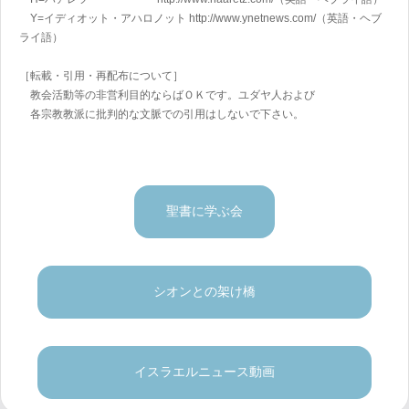
Y=イディオット・アハロノット
http://www.ynetnews.com/
（英語・ヘブ
ライ語）
［転載・引用・再配布について］
教会活動等の非営利目的ならばＯＫです。ユダヤ人および
各宗教教派に批判的な文脈での引用はしないで下さい。
聖書に学ぶ会
シオンとの架け橋
イスラエルニュース動画