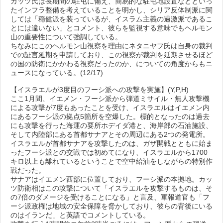
カッツ氏は長期間の駐屯に備え、簡易的な駐屯地設置などといっ
たインフラ整備を考えていることを明かし、シリア反体制派に関
しては「穏健派を装っているが、イスラム主義の過激派であるこ
とには違いない」とコメント、彼らを監視する意味でもヘルモン
山の重要性について強調している。
ちなみにこのヘルモン山視察を理由にネタニヤフ氏は自身の裁判
での証言延期を申請しており、この視察が裁判を延期させるほど
の国の防衛にかかわる視察だったのか、についての角度からもニ
ュースになっている。(12/17)
【イスラエルが3度目のフーシ派への攻撃を実施】(Y,P,H)
ここ1月間、イエメン・フーシ派から弾道ミサイル・無人攻撃機
による攻撃が7度もあったことを受け、イスラエルはイエメン内
にあるフーシ派の拠点5箇所を空爆した。標的となったのは過去
にも攻撃を行った海運の要所ホデイダ港と、海岸部の石油施設、
そして内陸部にある首都サナアとその周辺にある2つの発電所。
イスラエルが首都サナアを攻撃したのは、ガザ開戦とともに始ま
ったフーシ派との交戦では初めてになり、イスラエルから1700
キロ以上も離れているということで空中給油をしながらの特別作
戦だった。
サナアはイエメン西部に位置しており、フーシ派の本拠地。カッ
ツ防衛相はこの攻撃について「イスラエルを攻撃するものは、そ
の7倍のダメージを受けることになる」と言及、軍報道官も「フ
ーシ派政権は地域の安全保障を脅かしており、彼らの背後にいる
のはイランだ」と英語でコメントしている。