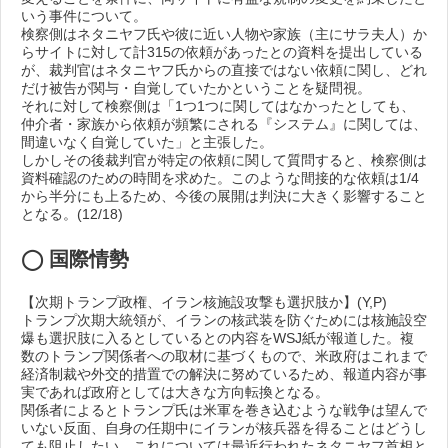
いう事件について。
検察側はネタニヤフ氏や彼に近い人物や家族（主にサラ夫人）か
らサイトに対して計315の依頼があったとの資料を提出している
が、裁判官はネタニヤフ氏からの直接ではない依頼に関し、どれ
だけ被告が関与・自覚していたかということを疑問視。
それに対して検察側は「1つ1つに関してはなかったとしても、
仲介者・家族から依頼が頻繁にされる『システム』に関しては、
間違いなく自覚していた」と主張した。
しかしその後裁判官が特定の依頼に関して質問すると、検察側は
資料確認のための時間を求めた。このような間接的な依頼は1/4
から半分にも上るため、今後の展開は判決に大きく影響すること
となる。(12/18)
◯
国際情勢
【次期トランプ政権、イラン核施設攻撃も選択肢か】(Y,P)
トランプ次期大統領が、イランの核武装を防ぐためには核施設空
爆も選択肢に入るとしているとの内容をWSJ紙が報道した。複
数のトランプ関係者への取材に基づくもので、米政府はこれまで
経済制裁や外交的措置での解決に努めているため、報道内容が事
実であれば政府としては大きな方向転換となる。
関係者によるとトランプ氏は米軍を巻き込むような戦争は望んで
いない反面、自身の任期中にイランが核兵器を得ることはどうし
ても阻止したい。これについては最近行われたネタニヤフ首相と