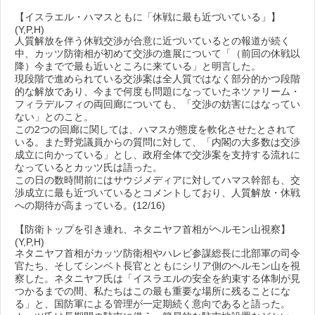
【イスラエル・ハマスともに「休戦に最も近づいている」】
(Y,P,H)
人質解放を伴う休戦交渉が合意に近づいているとの報道が続く
中、カッツ防衛相が初めて交渉の進展について「（前回の休戦以
降）今までで最も近いところに来ている」と明言した。
現段階で進められている交渉案は全人質ではなく部分的かつ段階
的な解放であり、今まで何度も問題になっていたネツァリーム・
フィラデルフィの両回廊についても、「交渉の妨害にはなってい
ない」とのこと。
この2つの回廊に関しては、ハマスが態度を軟化させたとされて
いる。また野党議員からの質問に対して、「内閣の大多数は交渉
成立に向かっている」とし、政府全体で交渉案を支持する流れに
なっているとカッツ氏は語った。
この日の数時間前にはサウジメディアに対してハマス幹部も、交
渉成立に最も近づいているとコメントしており、人質解放・休戦
への期待が高まっている。(12/16)
【防衛トップを引き連れ、ネタニヤフ首相がヘルモン山視察】
(Y,P,H)
ネタニヤフ首相がカッツ防衛相やハレビ参謀総長に北部軍の司令
官たち、そしてシンベト長官とともにシリア側のヘルモン山を視
察した。ネタニヤフ氏は「イスラエルの安全を約束する体制が見
つかるまでの間、私たちはこの最も重要な場所に残ることにな
る」と、国防軍による管理が一定期続く意向であると語った。