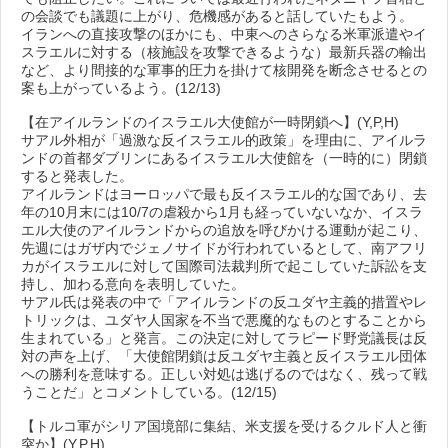
の会談でも議題に上がり、危機感があると話していたもよう。
イランへの直接攻撃のほかにも、中東へのさらなる米軍派遣やイ
スラエルに対する（核施設を攻撃できるような）最新兵器の輸出
など、より間接的な軍事的圧力を掛けて核開発を断念させるとの
案も上がっているよう。(12/13)
【在アイルランドのイスラエル大使館が一時閉鎖へ】(Y,P,H)
サアル外相が「過激な反イスラエル的政策」を理由に、アイルラ
ンドの首都ダブリンにあるイスラエル大使館を（一時的に）閉鎖
すると発表した。
アイルランドはヨーロッパで最も反イスラエル的な国であり、去
年の10月末には10/7の虐殺から1月も経っていないなか、イスラ
エル大使のアイルランドからの追放を呼びかける運動が起こり、
先週にはガザ内でジェノサイドが行われているとして、南アフリ
カがイスラエルに対して国際司法裁判所で起こしていた訴訟を支
持し、加わる意向を表明していた。
サアル氏は発表の中で「アイルランドの反ユダヤ主義的措置やレ
トリックは、ユダヤ人国家を不当で悪魔的なものとすることから
生まれている」と発言。この決定に対してラピード野党議長は反
対の声を上げ、「大使館閉鎖は反ユダヤ主義と反イスラエル団体
への勝利を意味する。正しい対処は逃げるのではなく、残って戦
うことだ」とコメントしている。(12/15)
【トルコ軍がシリア国境部に集結、米支援を受けるクルド人と衝
突か】(Y,P,H)