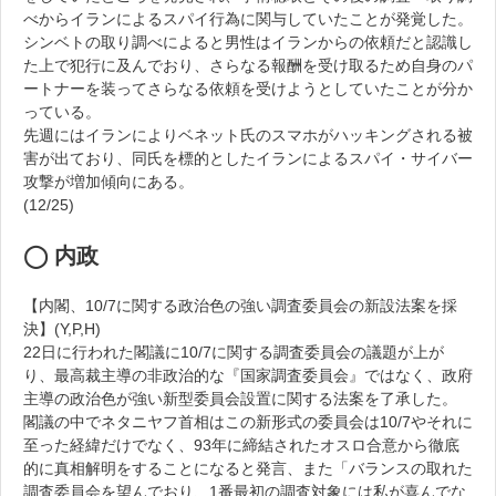
べからイランによるスパイ行為に関与していたことが発覚した。
シンベトの取り調べによると男性はイランからの依頼だと認識し
た上で犯行に及んでおり、さらなる報酬を受け取るため自身のパ
ートナーを装ってさらなる依頼を受けようとしていたことが分か
っている。
先週にはイランによりベネット氏のスマホがハッキングされる被
害が出ており、同氏を標的としたイランによるスパイ・サイバー
攻撃が増加傾向にある。
(12/25)
◯ 内政
【内閣、10/7に関する政治色の強い調査委員会の新設法案を採
決】(Y,P,H)
22日に行われた閣議に10/7に関する調査委員会の議題が上が
り、最高裁主導の非政治的な『国家調査委員会』ではなく、政府
主導の政治色が強い新型委員会設置に関する法案を了承した。
閣議の中でネタニヤフ首相はこの新形式の委員会は10/7やそれに
至った経緯だけでなく、93年に締結されたオスロ合意から徹底
的に真相解明をすることになると発言、また「バランスの取れた
調査委員会を望んでおり、1番最初の調査対象には私が喜んでな