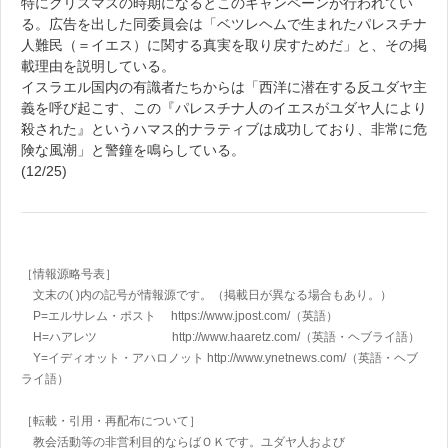
特にクリスマスの時期になるとこのキャンペーンが行われてい
る。広告を出した同委員会は「ベツレヘムで生まれたパレスチナ
人難民（＝イエス）に関する真実を取り戻すためだ」と、その掲
載理由を説明している。
イスラエル国内の有識者たちからは「西洋に潜在する反ユダヤ主
義を呼び起こす、この『パレスチナ人のイエスがユダヤ人により
殺された』というハマス的ナラティブは成功しており、非常に危
険な風潮」と警鐘を鳴らしている。
(12/25)
［情報源略号表］
文末の( )内の記号が情報源です。（掲載日が異なる場合もあり。）
P=エルサレム・ポスト https://www.jpost.com/
（英語）
H=ハアレツ http://www.haaretz.com/
（英語・ヘブライ語）
Y=イディオット・アハロノット
http://www.ynetnews.com/
（英語・ヘブ
ライ語）
［転載・引用・再配布について］
教会活動等の非営利目的ならばＯＫです。ユダヤ人および