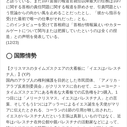
と語っている。また10/7直後の報道官就任以降最大の任務は10/7
に関する首相の責任問題に関する報道を辞めさせ、引責問題とい
う世論からの向かい風を止めることだったとし、「彼から指示を
受けた最初で唯一の仕事がそれだった」とも。
このインタビューを受けて首相府は「首相が情報漏えいやカター
ルゲートについて関与または把握していたというのは全くの捏
造」との声明を発表している。
(12/23)
◯ 国際情勢
【クリスマスのタイムズスクエアの大看板に「イエスはパレスチ
ナ人」】(Y,P)
国内のアラブ人の権利擁護を目的とした市民団体、「アメリカ・
アラブ反差別委員会」がクリスマスに合わせて、ニューヨーク・
タイムズスクエアにある有名な大看板での広告権を2つ購入。1
つ目には「メリークリスマス。イエスはパレスチナ人」との言
葉、そしてもう1つにはアッラーによるイエス誕生を天使がマリ
アに伝えたとされる、コーランの1節の引用が映し出された。
イエスがパレスチナ人だという主張は真新しいものではなく、近
年はパレスチナ在外公館や親パレスチナの活動家などによって、