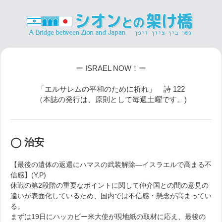
ー ISRAEL NOW！ー
「エルサレムの平和のために祈れ」 詩 122
（本誌の発行は、原則として毎週土曜です。)
◯ 治安
【最後の遺体の返還にハマスの武装解除―イスラエルで高まる不
信感】(Y,P)
休戦の第2段階の重要なポイントに関して仲介国との間の意見の
違いが表面化しているため、国内では不信感・懸念が高まってい
る。
まずは19日にハッカビー米大使が現地紙の取材に応え、最後の