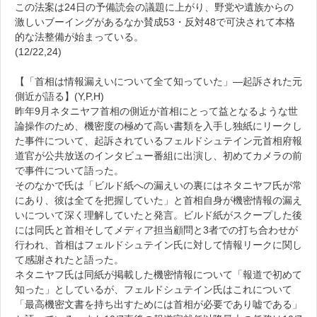
この法案は24日の予備読会の議題に上がり、野党や遺族からの
激しいブーイングがあるなか賛成53・反対48で可決されて本格
的な法整備が始まっている。
(12/22,24)
【「首相は情報漏えいについて全て知っていた」―起訴された元
側近が語る】(Y,P,H)
昨年9月ネタニヤフ首相の側近が首相にとって益となるような世
論操作のため、機密度の極めて高い書類を入手し独紙にリークし
た事件について、起訴されているフェルドシュテイン元首相府報
道官が公共放送のインタビュー番組に出演し、初めてカメラの前
で事件について語った。
そのなかで氏は「ビルド紙への漏えいの裏にはネタニヤフ氏が常
にあり、彼は全てを把握していた」と首相自身が機密情報の漏え
いについて深く理解していたと発言。ビルド紙がスクープした後
には同氏と首相そしてメディア担当顧問と3者での打ち合わせが
行われ、首相はフェルドシュテイン氏に対して情報リークに関し
て感謝されたと語った。
ネタニヤフ氏は同紙が掲載した機密情報について「報道で初めて
知った」としているが、フェルドシュテイン氏はこれについて
「最高機密文書を持ち出すためには首相が必要であり嘘である」