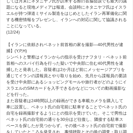
しては月末にネタニヤフ氏が訪米する際の首脳会談でも最大の議
題になると現地メディアは報道。会談時にネタニヤフ氏はイスラ
エルが持つ弾道ミサイル製造をはじめとしたイラン再軍備化に関
する機密情報をプレゼンし、イランへの対応に関して協議される
ことになっている。
(12/24)
【イランに依頼されベネット前首相の家を撮影―40代男性が逮
捕】(Y,P,H)
シンベトと警察はイランからの指示を受けナフタリ・ベネット前
首相へのスパイ行為を行った疑いで中央部に住む40代男性を逮
捕したと発表した。容疑者は2か月ほど前にメッセージアプリを
通じてイランの諜報員とやり取りを始め、先月から諜報員の要請
を受け中央部にあるショッピングモールや旅行者がどのようにイ
スラエルのSIMカードを入手できるかなどについての動画撮影な
どを行った。
また容疑者は24時間以上の録画ができる車載カメラを購入して
車に設置し、ベネット氏の自宅前に駐車することでベネット氏の
自宅を録画撮影するようにとの指示を受けていた。そこで男性は
ベネット氏の自宅前の通りを30分ほど往復し、隣接する駐車ス
ペースを探したが見つからず。その後ベネット氏の自宅前で撮影
をしていたところを発見され、事情聴取とその後の調査・取り調