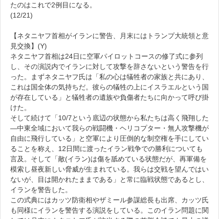
たのはこれで2例目になる。
(12/21)
【ネタニヤフ首相がイランに警告、月末にはトランプ大統領と意
見交換】(Y)
ネタニヤフ首相は24日に空軍パイロットコースの修了式に参列
し、その演説内でイランに対して攻撃を辞さないという警告を行
った。まずネタニヤフ氏は「私の心は犠牲者の家族と共にあり、
これは国全体の気持ちだ。彼らの犠牲の上にイスラエルという国
が存在している」と犠牲者の遺族や負傷者たちに向かって呼び掛
けた。
そして続けて「10/7という底辺の状態から私たちは高く飛翔した
―中東全域において我らの戦闘機・ヘリコプター・無人攻撃機が
自由に飛行している」と空軍により圧倒的な制空権を手にしてい
ることを称え、12日間に渡ったイラン戦争での勝利についても
言及。そして「敵(イラン)は傷を舐めている状態だが、再軍備を
模索し昼夜新しい脅威が生まれている。我らは交戦を望んではい
ないが、目は開かれたままである」と常に臨戦状態であるとし、
イランを警告した。
この式典にはカッツ防衛相やザミール参謀総長も出席、カッツ氏
も同様にイランを警告する演説をしている。このイラン問題に関