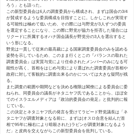
ろう」とも語った。
この新型委員会は6人の調査委員から構成され、まずは国会の3/4
が賛成するような委員構成を目指すことに。しかしこれが実現す
る可能性は極めて低いため、その際には与野党が3人ずつの委員
を選定することになり、この際に野党が協力を拒否した場合には
リクードに所属するオハナ国会議長が野党分の3人を選出すると
いう形になる。
野党は一貫して従来の最高裁による国家調査委員会のみを認める
姿勢を示しているため、このまま行くとこの『バランスの取れた
調査委員会』は実質与党により任命されたメンバーのみになる可
能性が高く、首相をはじめ与党により選ばれた調査委員が首相や
政府に対して客観的に調査出来るのかについては大きな疑問が残
る。
また調査の範囲や期間などを決める権限は閣僚による委員会に委
ねられ、同委員会の議長がネタニヤフ氏であることから、ほぼ全
てのイスラエルメディアは『政治的委員会の発足』と批判的に報
じている。
この決定とネタニヤフ氏の発言を受けてラピード野党議長は「ネ
タニヤフが調査対象となる前に、まずは(オスロ合意を結んだ首
相で95年に極右により暗殺された)ラビンが調査対象になるよう
だ」と皮肉を交えながらこの新型委員会を批判している。