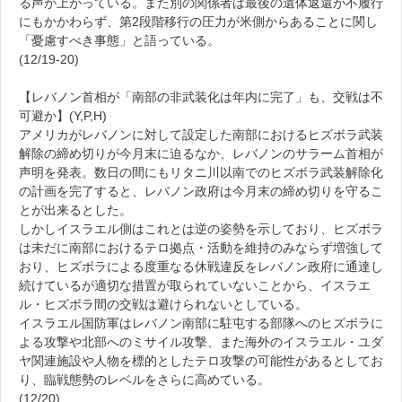
る声が上がっている。また別の関係者は最後の遺体返還が不履行
にもかかわらず、第2段階移行の圧力が米側からあることに関し
「憂慮すべき事態」と語っている。
(12/19-20)
【レバノン首相が「南部の非武装化は年内に完了」も、交戦は不
可避か】(Y,P,H)
アメリカがレバノンに対して設定した南部におけるヒズボラ武装
解除の締め切りが今月末に迫るなか、レバノンのサラーム首相が
声明を発表。数日の間にもリタニ川以南でのヒズボラ武装解除化
の計画を完了すると、レバノン政府は今月末の締め切りを守るこ
とが出来るとした。
しかしイスラエル側はこれとは逆の姿勢を示しており、ヒズボラ
は未だに南部におけるテロ拠点・活動を維持のみならず増強して
おり、ヒズボラによる度重なる休戦違反をレバノン政府に通達し
続けているが適切な措置が取られていないことから、イスラエ
ル・ヒズボラ間の交戦は避けられないとしている。
イスラエル国防軍はレバノン南部に駐屯する部隊へのヒズボラに
よる攻撃や北部へのミサイル攻撃、また海外のイスラエル・ユダ
ヤ関連施設や人物を標的としたテロ攻撃の可能性があるとしてお
り、臨戦態勢のレベルをさらに高めている。
(12/20)