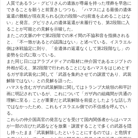
人質であるラン・グビリさんの遺族が尊厳を持った埋葬を早急に
できることを願うと前置きしつつも、「ハマスによる最後の遺体
返還の難航が現在見られる(次の段階への)前進を止めることはな
い」と発言。グビリさんの遺体返還が未履行でも、第2段階に入
ることが可能との見解を示唆した。
またこの文脈の中で第2段階での米イ間の不協和音を指摘される
と、「不一致があるとの認識はない」と述べている。イスラエル
側は休戦協定に則り、「全遺体の返還なくして第2段階なし」の
姿勢を公式に取っている。
また同じ日にはアラブメディアの取材に仲介国であるエジプトの
外相が応え、第2段階で行われることになるハマスをはじめとす
るガザ非武装化に関して「武器を集約させての譲渡であり、武装
解除ではない」との見解を語った。
ハマスを含むガザの武装解除に関してはトランプ大統領の和平計
画に明記されているが、これについて「ガザ内の組織間が共通の
理解に至る」ことが重要だと武装解除を前提としたような話し方
ではなかったため、これもイスラエル側での不信感を呼んでい
る。
これらの仲介国高官の発言などを受けて国内関係者からはハマス
が一部の古びた武器などを放棄・譲渡することで多くの武器を隠
し持ったまま「武装解除したということにするのでは」と危惧す