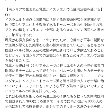
【南シリアで生まれた乳児がイスラエルで心臓病治療を受ける】
(Y)
イスラエルを拠点に国際的に活動する医療系NPOと国防軍が共
同で南シリアに住む少数派であるドゥルーズ派の生後6か月の乳
児とその母をイスラエル中央部にあるウォルフソン病院へと搬送
し、治療を行った。
乳児は心臓弁膜症を患って生まれたため、心臓弁が正常に開閉せ
ず血流が悪化した結果右心室の拡大が生じていたが、もともとの
医療レベルに加え現在の政情や弾圧されている少数派であること
などから、母国シリアでの治療は不可能なためイスラエルで治療
を受けることに。
乳児と母親は同じシリアをルーツに持つユダヤ人の小児心臓専門
医率いるチームによって迎えられ、バルーンを用いたカテーテル
治療の手術が行われ無事成功した。母親は感謝と共に「ここでは
ユダヤ人にムスリム・ドゥルーズ派と違う背景の人々が一緒に働
いています。シリアにもこのような平和が訪れて欲しいです」と
イスラエルへの印象を語っている。
これは心疾患を抱える発展途上国の子供たちを救うため同病院内
で創設されたNPOによる働きで、今までに75か国から8000人の
子供に対して治療を提供。南シリアのドゥルーズ派の子供を助け