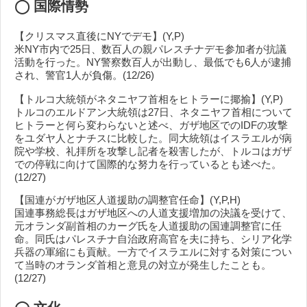
◯
国際情勢
【クリスマス直後にNYでデモ】(Y,P)
米NY市内で25日、数百人の親パレスチナデモ参加者が抗議
活動を行った。NY警察数百人が出動し、最低でも6人が逮捕
され、警官1人が負傷。(12/26)
【トルコ大統領がネタニヤフ首相をヒトラーに揶揄】(Y,P)
トルコのエルドアン大統領は27日、ネタニヤフ首相について
ヒトラーと何ら変わらないと述べ、ガザ地区でのIDFの攻撃
をユダヤ人とナチスに比較した。同大統領はイスラエルが病
院や学校、礼拝所を攻撃し記者を殺害したが、トルコはガザ
での停戦に向けて国際的な努力を行っているとも述べた。
(12/27)
【国連がガザ地区人道援助の調整官任命】(Y,P,H)
国連事務総長はガザ地区への人道支援増加の決議を受けて、
元オランダ副首相のカーグ氏を人道援助の国連調整官に任
命。同氏はパレスチナ自治政府高官を夫に持ち、シリア化学
兵器の軍縮にも貢献。一方でイスラエルに対する対策につい
て当時のオランダ首相と意見の対立が発生したことも。
(12/27)