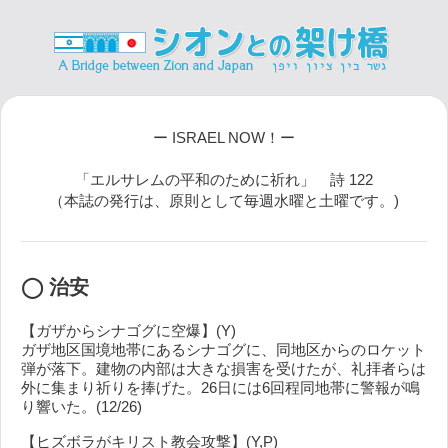
ー ISRAEL NOW！ー
「エルサレムの平和のために祈れ」 詩 122
（本誌の発行は、原則として毎週水曜と土曜です。)
◯ 治安
【ガザからシナゴグに空爆】(Y)
ガザ地区国境地帯にあるシナゴグに、同地区からのロケット
弾が落下。建物の内部は大きな損害を受けたが、礼拝者らは
外に集まり祈りを捧げた。26日には6回程同地帯に警報が鳴
り響いた。(12/26)
【ヒズボラがキリスト教会攻撃】(Y,P)