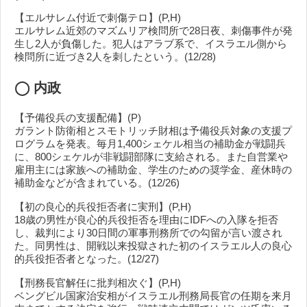
【エルサレム付近で刺傷テロ】(P,H)
エルサレム近郊のマズムリア検問所で28日夜、刺傷事件が発
生し2人が負傷した。犯人はアラブ系で、イスラエル側から
検問所に近づき2人を刺したという。(12/28)
◯
内政
【予備役兵の支援配備】(P)
ガラント防衛相とスモトリッチ財相は予備役兵対象の支援プ
ログラムを発表。毎月1,400シェケル相当の補助金が戦闘兵
に、800シェケルが非戦闘部隊に支給される。また自営業や
雇用主には家族への補助金、学生のための奨学金、産休時の
補助金などが含まれている。(12/26)
【初の良心的兵役拒否者に実刑】(P,H)
18歳の男性が良心的兵役拒否を理由にIDFへの入隊を拒否
し、裁判により30日間の軍事刑務所での勾留が言い渡され
た。同男性は、開戦以来投獄された初のイスラエル人の良心
的兵役拒否者となった。(12/27)
【刑務長官解任に批判相次ぐ】(P,H)
ベングビル国家治安相がイスラエル刑務局長官の任期を来月