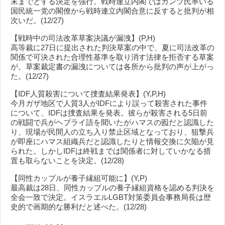
末までとする決定を強行。戦時連立内閣ではガンツ氏率いる
国民統一党の閣僚から戦時連立内閣合意に反すると批判が相
次いだ。(12/27)
【戦時中の司法改革草案決議が漏洩】(P,H)
高等裁に27日に提出された判決草案の中で、夏に司法改革の
関係で可決された合理性基準を取り消す法律を拒否する草案
が。草案裁定書の漏洩については各所から批判の声が上がっ
た。(12/27)
【IDF人質殺害について捜査結果発表】(Y,P,H)
今月ガザ地区で人質3人がIDFにより誤って殺害された事件
について、IDFは捜査結果を発表。彼らが殺害される5日前
の戦闘で兵がヘブライ語を聞いたがハマスの囮だと認識した
り、現場が民間人の立ち入り禁止区域となっており、狙撃兵
が即座にハマス組織兵だと認識したりと情報交換に欠陥が見
られた。しかしIDFは終戦までは関係者に対していかなる措
置も取らないことを決定。(12/28)
【同性カップルが養子縁組可能に】(Y,P)
最高裁は28日、同性カップルの養子縁組資格を認める判決を
全会一致で決定。イスラエルLGBT対策委員会事務局長は歴
史的で画期的な勝利だと述べた。(12/28)