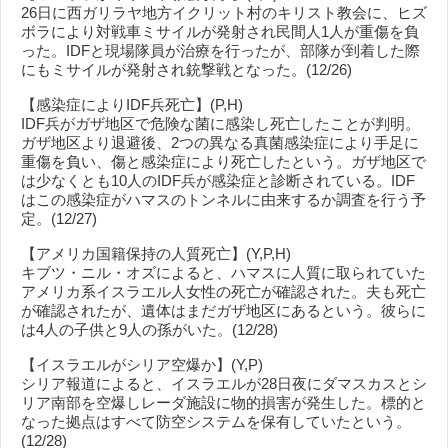
26日に西ガリラヤ地方イクリット村のキリスト教会に、ヒズ
ボラにより対戦車ミサイルが発射され民間人1人が重傷を負
った。IDFと現場隊員が治療を行ったが、部隊が到着した際
にもミサイルが発射され銃撃戦となった。(12/26)
【感染症によりIDF兵死亡】(P,H)
IDF兵がガザ地区で危険な菌に感染し死亡したことが判明。
ガザ地区より退避後、2つの異なる真菌感染症により手足に
重傷を負い、傷と感染症により死亡したという。ガザ地区で
は少なくとも10人のIDF兵が感染症と診断されている。IDF
はこの感染症がハマスのトンネルに由来するか調査を行う予
定。(12/27)
【アメリカ国籍保持の人質死亡】(Y,P,H)
キブツ・ニル・オズによると、ハマスに人質に取られていた
アメリカ系イスラエル人女性の死亡が確認された。夫も死亡
が確認されたが、遺体はまだガザ地区にあるという。彼らに
は4人の子供と9人の孫がいた。(12/28)
【イスラエルがシリア空爆か】(Y,P)
シリア報道によると、イスラエルが28日夜にダマスカスとシ
リア南部を空爆しレーダ施設に物的損害が発生した。標的と
なった拠点はすべて防空システムを保有していたという。
(12/28)