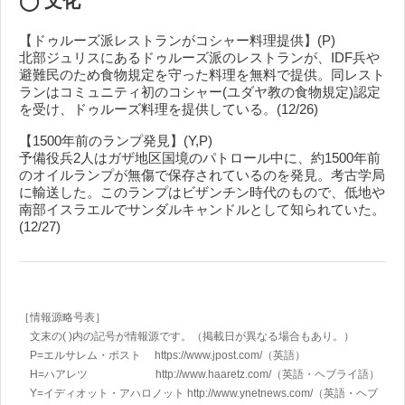
◯ 文化
【ドゥルーズ派レストランがコシャー料理提供】(P)
北部ジュリスにあるドゥルーズ派のレストランが、IDF兵や
避難民のため食物規定を守った料理を無料で提供。同レスト
ランはコミュニティ初のコシャー(ユダヤ教の食物規定)認定
を受け、ドゥルーズ料理を提供している。(12/26)
【1500年前のランプ発見】(Y,P)
予備役兵2人はガザ地区国境のパトロール中に、約1500年前
のオイルランプが無傷で保存されているのを発見。考古学局
に輸送した。このランプはビザンチン時代のもので、低地や
南部イスラエルでサンダルキャンドルとして知られていた。
(12/27)
［情報源略号表］
文末の( )内の記号が情報源です。（掲載日が異なる場合もあり。）
P=エルサレム・ポスト https://www.jpost.com/
（英語）
H=ハアレツ http://www.haaretz.com/
（英語・ヘブライ語）
Y=イディオット・アハロノット
http://www.ynetnews.com/
（英語・ヘブ