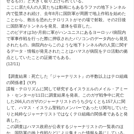
せるもの」と大きく取り上げられている。
ここに居た6人の人質たちは動画にもあるラファの地下トンネル
内で監禁され続け、去年8月に国防軍が周囲で地上作戦を始めた
ことから、救出を恐れたテロリストがその場で射殺。その2日後
に国防軍がトンネルを発見、遺体を収容した。
このビデオは3か月前に軍がハンユニスにあるヨーロッパ病院内
で軍事作戦を行った際に押収されたパソコンのデータ内から発見
されたもの。病院内からこのような地下トンネル内の人質に関す
るデータ・情報が発見されたことはハマスが病院をテロ活動の拠
点としていたことの証拠でもある。
(12/11)
【調査結果：死亡した『ジャーナリスト』の半数以上はテロ組織
の関係者】(Y,P)
諜報・テロリズムに関して研究するイスラエルのメイル・アミー
ト・センターが11日に調査結果を発表。このガザ戦争中に死亡
した266人のガザのジャーナリストのうち少なくとも157人に関
して、ハマス・イスラム聖戦のメンバーであったり関与していた
りと純粋なジャーナリストではなくテロ組織の関係者であると発
表した。
この調査はハマス政府が公表するジャーナリストの一覧表のほ
か、国防軍の地上作戦などにより集まった情報を基にしている。