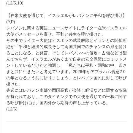
(12/5,10)
【在米大使を通じて、イスラエルがレバノンに平和を呼び掛け】
(Y,P)
レバノンに関する英語ニュースサイトにライター在米イスラエル
大使がメッセージを寄せ、平和と共生を呼び掛けた。
その中でライター大使はヒズボラの武装解除とイランとの関係断
絶が「平和と経済的成長そして両国共同でのチャンスの扉を開け
ることになる」と発言。そしてレバノンへの侵攻・占領などは望
んでおらず、イスラエルがあくまで自身の安全保障にコミットメ
ントしているだけだと強調し、「私たちは平和・調和の中、皆さ
まと共に生きたいと考えています。2026年がアブラハム合意2.0
の年となるよう共に祈りましょう」とレバノン国民に対して呼び
掛けた。
先週にはレバノン南部で両国高官が会談し経済などに関する協議
が持たれており、このタイミングでの大使を通じての平和に関す
る呼び掛けには、国内外から期待の声も上がっている。
(12/6)