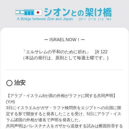
ー ISRAEL NOW！ー
「エルサレムの平和のために祈れ」 詩 122
（本誌の発行は、原則として毎週土曜です。)
◯ 治安
【アラブ・イスラム8か国の外相がラファに関する共同声明】
(Y,H)
3日にイスラエルがガザ・ラファ検問所をエジプトへの出国に限
定する形で開放すると発表したことを受け、5日にアラブ・イス
ラム諸国の外相が連名で声明を発表した。
共同声明はパレスチナ人をガザから追放する試みは断固拒否する