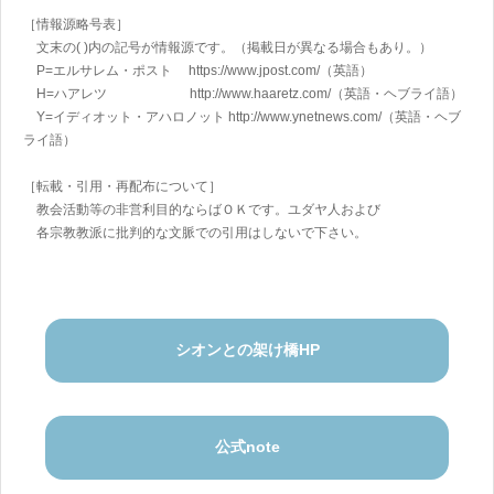
［情報源略号表］
文末の( )内の記号が情報源です。（掲載日が異なる場合もあり。）
P=エルサレム・ポスト https://www.jpost.com/
（英語）
H=ハアレツ http://www.haaretz.com/
（英語・ヘブライ語）
Y=イディオット・アハロノット
http://www.ynetnews.com/
（英語・ヘブ
ライ語）
［転載・引用・再配布について］
教会活動等の非営利目的ならばＯＫです。ユダヤ人および
各宗教教派に批判的な文脈での引用はしないで下さい。
シオンとの架け橋HP
公式note