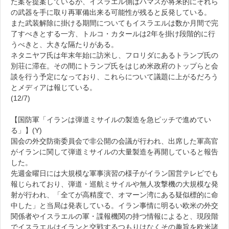
た案を提案しているが、イスラエル側はハマスが将来的にそれら
の武器を手に取り再軍備出来る可能性が残ると反発している。
また武装解除に掛ける期間についてもイスラエルは数か月間で完
了すべきとする一方、トルコ・カタールは2年を掛け段階的に行
うべきと、大きな隔たりがある。
ネタニヤフ氏は年末年始に訪米し、フロリダにあるトランプ氏の
別荘に滞在。その間にトランプ氏をはじめ米政府のトップらと会
談を行う予定になっており、これらについて議題に上がるだろう
とメディアは報じている。
(12/7)
【国防軍「イランは弾道ミサイルの製造を急ピッチで進めてい
る」】(Y)
国会の外交防衛委員会で非公開の会議が行われ、出席した軍高官
がイランに関して弾道ミサイルの大量製造を再開していると報告
した。
先週金曜日には大規模な軍事演習の様子がイラン国営テレビでも
報じられており、弾道・巡航ミサイルや無人攻撃機の大規模な発
射が行われ、「全てが高精度で、オマーン湾にある疑似標的に命
中した」と当局は発表している。イラン事情に明るい欧米の外交
関係者やイスラエルの軍・諜報機関の持つ情報によると、現段階
でイスラエルはイランと交戦するつもりはなくその趣旨を欧米諸