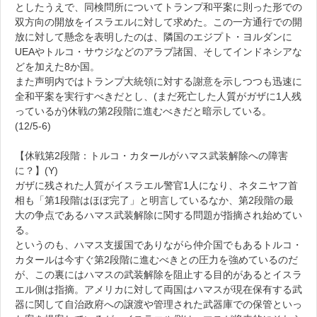
としたうえで、同検問所についてトランプ和平案に則った形での
双方向の開放をイスラエルに対して求めた。この一方通行での開
放に対して懸念を表明したのは、隣国のエジプト・ヨルダンに
UEAやトルコ・サウジなどのアラブ諸国、そしてインドネシアな
どを加えた8か国。
また声明内ではトランプ大統領に対する謝意を示しつつも迅速に
全和平案を実行すべきだとし、(まだ死亡した人質がガザに1人残
っているが)休戦の第2段階に進むべきだと暗示している。
(12/5-6)
【休戦第2段階：トルコ・カタールがハマス武装解除への障害
に？】(Y)
ガザに残された人質がイスラエル警官1人になり、ネタニヤフ首
相も「第1段階はほぼ完了」と明言しているなか、第2段階の最
大の争点であるハマス武装解除に関する問題が指摘され始めてい
る。
というのも、ハマス支援国でありながら仲介国でもあるトルコ・
カタールは今すぐ第2段階に進むべきとの圧力を強めているのだ
が、この裏にはハマスの武装解除を阻止する目的があるとイスラ
エル側は指摘。アメリカに対して両国はハマスが現在保有する武
器に関して自治政府への譲渡や管理された武器庫での保管といっ