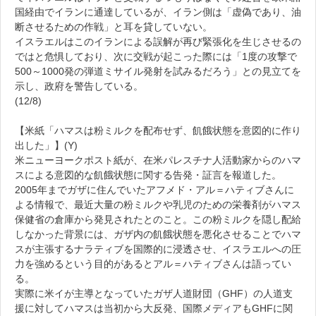
国経由でイランに通達しているが、イラン側は「虚偽であり、油
断させるための作戦」と耳を貸していない。
イスラエルはこのイランによる誤解が再び緊張化を生じさせるの
ではと危惧しており、次に交戦が起こった際には「1度の攻撃で
500～1000発の弾道ミサイル発射を試みるだろう」との見立てを
示し、政府を警告している。
(12/8)
【米紙「ハマスは粉ミルクを配布せず、飢餓状態を意図的に作り
出した」】(Y)
米ニューヨークポスト紙が、在米パレスチナ人活動家からのハマ
スによる意図的な飢餓状態に関する告発・証言を報道した。
2005年までガザに住んでいたアフメド・アル＝ハティブさんに
よる情報で、最近大量の粉ミルクや乳児のための栄養剤がハマス
保健省の倉庫から発見されたとのこと。この粉ミルクを隠し配給
しなかった背景には、ガザ内の飢餓状態を悪化させることでハマ
スが主張するナラティブを国際的に浸透させ、イスラエルへの圧
力を強めるという目的があるとアル＝ハティブさんは語ってい
る。
実際に米イが主導となっていたガザ人道財団（GHF）の人道支
援に対してハマスは当初から大反発、国際メディアもGHFに関