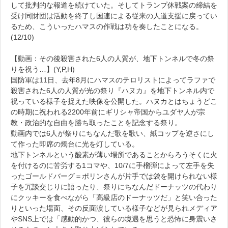
して批判的な報道を続けていた。そしてトランプ休戦案の締結を
受け同財団は活動を終了し国連による従来の人道支援に戻ってい
るため、こういったハマスの作戦は功を奏したことになる。
(12/10)
【動画：その後殺害された6人の人質が、地下トンネルで冬の祭
りを祝う…】(Y,P,H)
国防軍は11日、去年8月にハマスのテロリストによってラファで
殺害された6人の人質が光の祭り『ハヌカ』を地下トンネル内で
祝っている様子を捉えた映像を公開した。ハヌカとはちょうどこ
の時期に祝われる2200年前にギリシャ帝国からユダヤ人が宗
教・政治的な自由を勝ち取ったことを記念する祭り。
動画内では6人が祭りにちなんだ歌を歌い、紙コップを逆さにし
て作った即席の燭台に光を灯している。
地下トンネルという酸素が薄い場所であることからろうそくに火
を付けるのに苦労する1コマや、10/7に手榴弾によって左手を失
ったゴールドバーグ＝ポリンさんが片手では袋を開けられない様
子を冗談交じりに語ったり、祭りにちなんだドーナッツの代わり
にクッキーを食べながら「高級店のドーナッツだ」と笑い合った
りといった場面、その反面涙している様子などが見られメディア
やSNS上では「感動的かつ、彼らの境遇を思うと恐怖に身震いさ