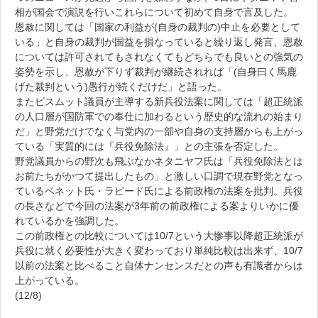
相が国会で演説を行いこれらについて初めて自身で言及した。
恩赦に関しては「国家の利益が(自身の裁判の)中止を必要として
いる」と自身の裁判が国益を損なっていると繰り返し発言、恩赦
については許可されてもされなくてもどちらでも良いとの強気の
姿勢を示し、恩赦が下りず裁判が継続されれば「(自身曰く馬鹿
げた裁判という)愚行が続くだけだ」と語った。
またビスムット議員が主導する新兵役法案に関しては「超正統派
の人口層が国防軍での奉仕に加わるという歴史的な流れの始まり
だ」と野党だけでなく与党内の一部や自身の支持層からも上がっ
ている「実質的には『兵役免除法』」との主張を否定した。
野党議員からの野次も飛ぶなかネタニヤフ氏は「兵役免除法とは
お前たちがかつて提出したもの」と激しい口調で現在野党となっ
ているベネット氏・ラピード氏による前政権の法案を批判。兵役
の長さなどで今回の法案が3年前の前政権による案よりいかに優
れているかを強調した。
この前政権との比較については10/7という大惨事以降超正統派が
兵役に就く必要性が大きく変わっており単純比較は出来ず、10/7
以前の法案と比べること自体ナンセンスだとの声も有識者からは
上がっている。
(12/8)