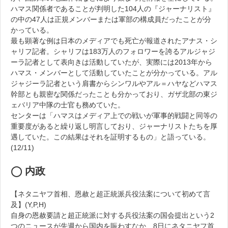
ハマス関係者であることが判明した104人の『ジャーナリスト』
の中の47人は正規メンバーまたは軍部の構成員だったことが分
かっている。
最も顕著な例は日本のメディアでも死亡が報道されたアナス・シ
ャリフ記者。シャリフは183万人のフォロワーを誇るアルジャジ
ーラ記者として表向きは活動していたが、実際には2013年から
ハマス・メンバーとして活動していたことが分かっている。アル
ジャジーラ記者という肩書からシンワルやアル＝ハヤなどハマス
幹部とも親密な関係だったことも分かっており、ガザ北部の東ジ
ェバリア中隊の士官も務めていた。
センターは「ハマスはメディア上での戦いが軍事的戦闘と同等の
重要度があると繰り返し明言しており、ジャーナリストたちを厚
遇していた。この結果はそれを証明するもの」と語っている。
(12/11)
◯ 内政
【ネタニヤフ首相、恩赦と超正統派兵役法案について初めて言
及】(Y,P,H)
自身の恩赦要請と超正統派に対する兵役法案の国会提出という2
つのニュースが先週から国内を賑わすなか、8日にネタニヤフ首