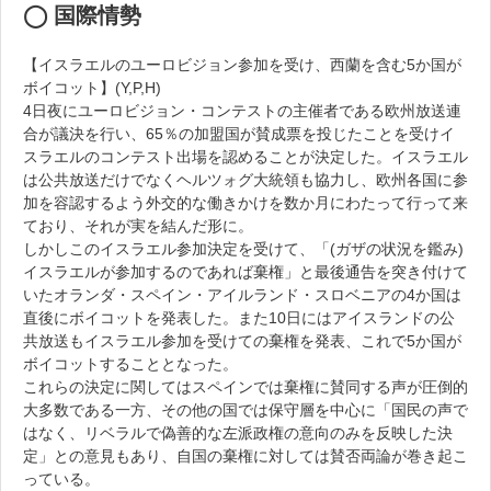
◯ 国際情勢
【イスラエルのユーロビジョン参加を受け、西蘭を含む5か国が
ボイコット】(Y,P,H)
4日夜にユーロビジョン・コンテストの主催者である欧州放送連
合が議決を行い、65％の加盟国が賛成票を投じたことを受けイ
スラエルのコンテスト出場を認めることが決定した。イスラエル
は公共放送だけでなくヘルツォグ大統領も協力し、欧州各国に参
加を容認するよう外交的な働きかけを数か月にわたって行って来
ており、それが実を結んだ形に。
しかしこのイスラエル参加決定を受けて、「(ガザの状況を鑑み)
イスラエルが参加するのであれば棄権」と最後通告を突き付けて
いたオランダ・スペイン・アイルランド・スロベニアの4か国は
直後にボイコットを発表した。また10日にはアイスランドの公
共放送もイスラエル参加を受けての棄権を発表、これで5か国が
ボイコットすることとなった。
これらの決定に関してはスペインでは棄権に賛同する声が圧倒的
大多数である一方、その他の国では保守層を中心に「国民の声で
はなく、リベラルで偽善的な左派政権の意向のみを反映した決
定」との意見もあり、自国の棄権に対しては賛否両論が巻き起こ
っている。