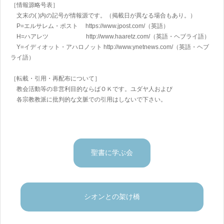
［情報源略号表］
文末の( )内の記号が情報源です。（掲載日が異なる場合もあり。）
P=エルサレム・ポスト https://www.jpost.com/
（英語）
H=ハアレツ http://www.haaretz.com/
（英語・ヘブライ語）
Y=イディオット・アハロノット
http://www.ynetnews.com/
（英語・ヘブ
ライ語）
［転載・引用・再配布について］
教会活動等の非営利目的ならばＯＫです。ユダヤ人および
各宗教教派に批判的な文脈での引用はしないで下さい。
聖書に学ぶ会
シオンとの架け橋