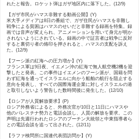
れたと報告。ロケット弾はガザ地区内に落下した。(12/9)
【ガザ市民がハマス非難する動画公開】(Y)
米大手メディアは8日の番組で、ガザ住民がハマスを非難し
戦争による貧困はハマスのせいだと非難する録画を特集。録
画では音声が変えられ、アニメーションを用いて身元が明か
されないようにされている。録画の中で証言者は戦争に反対
すると裏切り者の烙印を押されると、ハマスの支配を訴え
た。(12/9)
【フーシ派の紅海への圧力増か】(Y)
フランス軍は9日夜、イエメン沖の紅海で無人航空機2機を迎
撃したと発表。この事件はイエメンのフーシ派が、国籍を問
わず紅海を通ってイスラエルに向かう船舶の航行を阻止する
意向を発表し、すべての国際海運企業に対しイスラエルの港
と取引しないよう警告した数時間後に発生した。(12/10)
【ロシアが人質解放要求】(P)
ロシア外務省によると、外務次官が10日と11日にハマスや
他のパレスチナ勢力と電話会談し、人質の解放を要求。この
声明は先週行われたロシアのプーチン大統領と中東指導者ら
との電話会談を追って出された。(12/11)
【ラファ検問所に国連代表団訪問か】(Y)