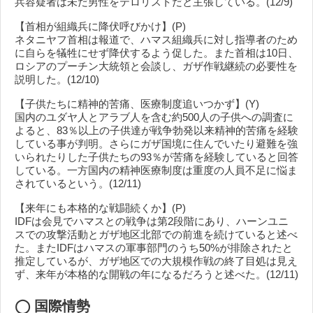
兵容疑者は未だ男性をテロリストだと主張している。(12/9)
【首相が組織兵に降伏呼びかけ】(P)
ネタニヤフ首相は報道で、ハマス組織兵に対し指導者のため
に自らを犠牲にせず降伏するよう促した。また首相は10日、
ロシアのプーチン大統領と会談し、ガザ作戦継続の必要性を
説明した。(12/10)
【子供たちに精神的苦痛、医療制度追いつかず】(Y)
国内のユダヤ人とアラブ人を含む約500人の子供への調査に
よると、83％以上の子供達が戦争勃発以来精神的苦痛を経験
している事が判明。さらにガザ国境に住んでいたり避難を強
いられたりした子供たちの93％が苦痛を経験していると回答
している。一方国内の精神医療制度は重度の人員不足に悩ま
されているという。(12/11)
【来年にも本格的な戦闘続くか】(P)
IDFは会見でハマスとの戦争は第2段階にあり、ハーンユニ
スでの攻撃活動とガザ地区北部での前進を続けていると述べ
た。またIDFはハマスの軍事部門のうち50%が排除されたと
推定しているが、ガザ地区での大規模作戦の終了目処は見え
ず、来年が本格的な開戦の年になるだろうと述べた。(12/11)
◯
国際情勢