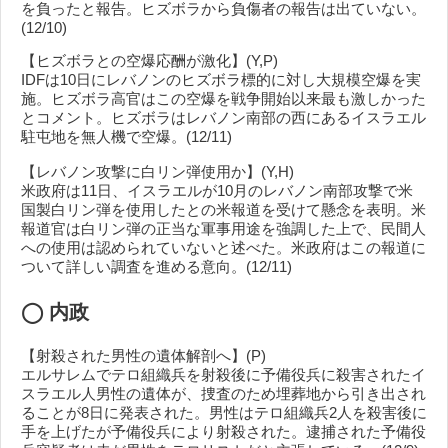
を負ったと報告。ヒズボラから負傷者の報告は出ていない。
(12/10)
【ヒズボラとの空爆応酬が激化】(Y,P)
IDFは10日にレバノンのヒズボラ標的に対し大規模空爆を実
施。ヒズボラ高官はこの空爆を戦争開始以来最も激しかった
とコメント。ヒズボラはレバノン南部の西にあるイスラエル
駐屯地を無人機で空爆。(12/11)
【レバノン攻撃に白リン弾使用か】(Y,H)
米政府は11日、イスラエルが10月のレバノン南部攻撃で米
国製白リン弾を使用したとの米報道を受けて懸念を表明。米
報道官は白リン弾の正当な軍事用途を強調した上で、民間人
への使用は認められていないと述べた。米政府はこの報道に
ついて詳しい調査を進める意向。(12/11)
◯
内政
【射殺された男性の遺体解剖へ】(P)
エルサレムでテロ組織兵を射殺後に予備役兵に殺害されたイ
スラエル人男性の遺体が、捜査のため埋葬地から引き出され
ることが8日に発表された。男性はテロ組織兵2人を殺害後に
手を上げたが予備役兵により射殺された。逮捕された予備役