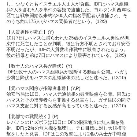
し、少なくともイスラエル人１人が負傷。IDFはハマス組織
兵2人を含む5人を事件の容疑で逮捕した。ヨルダン川西岸地
区では戦争開始以来約2,200人の指名手配者が逮捕され、そ
のうち約1,175人がハマス関係者だという。(12/9)
【人質男性が死亡】(Y)
10月7日にハマスに捕らわれた25歳のイスラエル人男性が拘
束中に死亡したことが判明。彼は行方不明とされており安否
不明だったが、IDFの人質救出作戦中に殺害されたもよう。
彼の祖母と弟は7日にハマスにより殺害されている。(12/9)
【数十人のハマス兵が降伏】(Y)
IDFは数十人のハマス組織兵が投降する動画を公開。ハガリ
少将は降伏をハマスの組織解体の兆しだと述べた。(12/10)
【元ハマス閣僚が指導者非難】(Y,P)
治安当局は10日、ハマス元通信相の尋問映像を公開。同氏は
ハマスとその指導者らを非難する発言をし、ガザ住民の間で
ハマス支配に対する反感が高まっていると述べた。(12/10)
【北部での戦闘続く】(P)
レバノンのヒズボラは10日にIDFの指揮地点に無人機を発
射、IDFは2台の無人機を撃墜し、テロ目標に対し大規模攻
撃をしたと発表。IDFはこの攻撃により2名の兵士が中軽傷