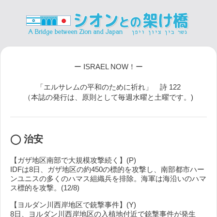
ー ISRAEL NOW！ー
「エルサレムの平和のために祈れ」 詩 122
（本誌の発行は、原則として毎週水曜と土曜です。)
◯ 治安
【ガザ地区南部で大規模攻撃続く】(P)
IDFは8日、ガザ地区の約450の標的を攻撃し、南部都市ハー
ンユニスの多くのハマス組織兵を排除。海軍は海沿いのハマ
ス標的を攻撃。(12/8)
【ヨルダン川西岸地区で銃撃事件】(Y)
8日、ヨルダン川西岸地区の入植地付近で銃撃事件が発生