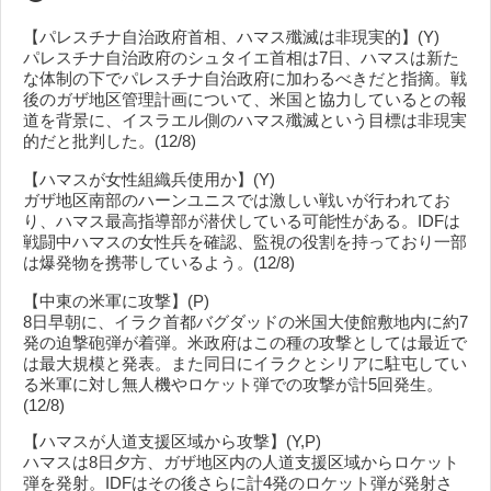
【パレスチナ自治政府首相、ハマス殲滅は非現実的】(Y)
パレスチナ自治政府のシュタイエ首相は7日、ハマスは新た
な体制の下でパレスチナ自治政府に加わるべきだと指摘。戦
後のガザ地区管理計画について、米国と協力しているとの報
道を背景に、イスラエル側のハマス殲滅という目標は非現実
的だと批判した。(12/8)
【ハマスが女性組織兵使用か】(Y)
ガザ地区南部のハーンユニスでは激しい戦いが行われてお
り、ハマス最高指導部が潜伏している可能性がある。IDFは
戦闘中ハマスの女性兵を確認、監視の役割を持っており一部
は爆発物を携帯しているよう。(12/8)
【中東の米軍に攻撃】(P)
8日早朝に、イラク首都バグダッドの米国大使館敷地内に約7
発の迫撃砲弾が着弾。米政府はこの種の攻撃としては最近で
は最大規模と発表。また同日にイラクとシリアに駐屯してい
る米軍に対し無人機やロケット弾での攻撃が計5回発生。
(12/8)
【ハマスが人道支援区域から攻撃】(Y,P)
ハマスは8日夕方、ガザ地区内の人道支援区域からロケット
弾を発射。IDFはその後さらに計4発のロケット弾が発射さ