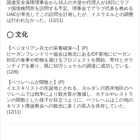
国連安全保障理事会から16人の大使や代理人が18日にラフ
ァ国境検問所を訪問する予定。理事会でアラブ代表を務める
UAEが率先してこの訪問を計画したが、イスラエルとの調整
は行われなかった。(12/11)
◯ 文化
【ベジタリアン兵士の栄養確保へ】(P)
ビーガンフレンドリー協会は南北にあるIDF基地にビーガン
対応の食事や乾物を届けるプロジェクトを開始。寄付とボラ
ンティアを募り、既に50万シェケルの調達に成功している。
(12/8)
【ベツレヘムが閑散と】(P)
イエスキリストの生誕地とされる、ヨルダン川西岸地区のベ
ツレヘムでは戦争により観光客が激減し、ホテルやレストラ
ンの閑散とした様子が目立つように。ベツレヘムはこの地の
キリスト降誕教会への観光に多くの収入を依存していた。
(12/11)