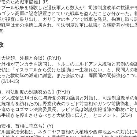
モのため戦車盗難】(P)
キプール戦争を経験した退役軍人ら数人が、司法制度改革の抗議デ
めゴラン高原に記念設置されていた戦車を盗んだことが分かった。
察が捜査に乗り出し、ガリラヤのキブツで戦車を発見。拘束し取り
後戦車は元の場所に戻され、司法制度改革に抗議する横断幕が傍に
6)
政
大統領、外相と会談】(P,Y,H)
ン外相がアンカラを訪問し、トルコのエルドアン大統領と異例の会
統領は「イスラエルから受けた援助は一生忘れない」と、民間人の
たった救助隊の派遣に謝意。また会談では、両国間の関係強化につ
/14-15)
、司法制度の対話努める】(P,Y,H)
ォグ大統領は14日夜に与野党の有力議員と対話し、司法制度改革の
大統領府を訪れたのは野党代表のラピド前首相やガンツ前防衛相、
を進めるロズマン法務委員長。ラピド氏は対談後報道陣の取材に対
手続きを停止させるべきと大統領に伝えた」とコメント。(2/14)
安相、首相に苛立ち】(Y)
ビル国家治安相は、ネタニヤフ首相の入植地や西岸地区への対応に