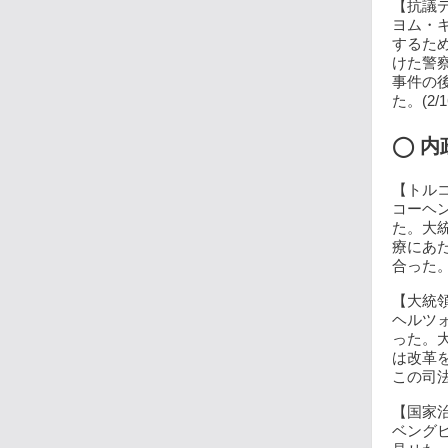
【抗議デ
ヨム・
するた
けた警
事件の
た。(2/1
◯
内
【トルコ
コーヘ
た。大
療にあ
合った。(2
【大統領
ヘルツ
った。
は改革
この司法
【国家治
ベング