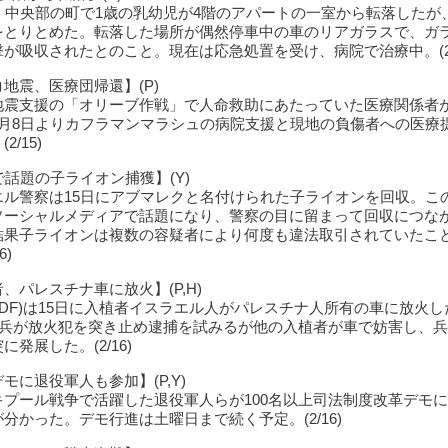
夜、中央部の町で1歳の乳幼児が4階のアパートの一室から転落したが
をとりとめた。転落した場所が偶然停車中の車のリアガラスで、ガ
が吸収されたとのこと。現在は応急処置を受け、病院で治療中。(2/
地震、医療団帰還】(P)
地震支援の「オリーブ作戦」で人命救助にあたっていた医療関係者が
2月8日よりカフラマンマラシュの病院支援と現地の負傷者への医療
2/15)
で話題の子ライオン捕獲】(Y)
エル警察は15日にアブマレクと名付けられた子ライオンを回収。こ
ソーシャルメディアで話題になり、警察の目に留まって回収につな
結果子ライオンは複数の容疑者により何度も違法取引されていたこ
6)
、パレスチナ車に放火】(P,H)
IDF)は15日に入植者イスラエル人がパレスチナ人所有の車に放火
DF兵が放火犯を突き止め逮捕を試みるが他の入植者が車で妨害し、
に発展した。(2/16)
モに退役軍人も参加】(P,Y)
キプール戦争で活躍した退役軍人らが100名以上司法制度改革デモ
分かった。デモ行進は土曜日まで続く予定。(2/16)