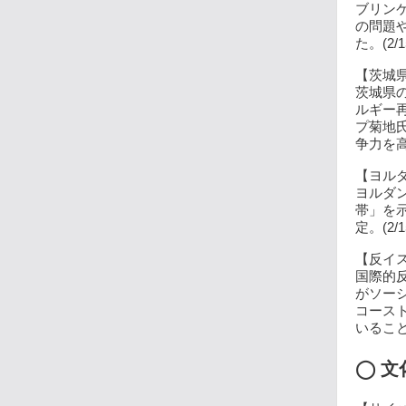
ブリン
の問題
た。(2/1
【茨城県
茨城県
ルギー
プ菊地
争力を高
【ヨルダ
ヨルダ
帯」を
定。(2/1
【反イス
国際的
がソー
コース
いること
◯ 文