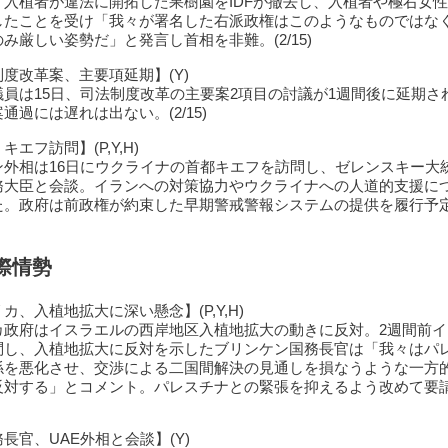
。入植者が違法に開拓した果樹園をIDFが撤去し、入植者や極右女
したことを受け「我々が署名した右派政権はこのようなものではな
み厳しい姿勢だ」と発言し首相を非難。(2/15)
度改革案、主要項延期】(Y)
議員は15日、司法制度改革の主要案2項目の討議が1週間後に延期さ
通過には遅れは出ない。(2/15)
キエフ訪問】(P,Y,H)
ン外相は16日にウクライナの首都キエフを訪問し、ゼレンスキー大
務大臣と会談。イランへの対策協力やウクライナへの人道的支援に
た。政府は前政権が約束した早期警戒警報システムの提供を履行予
際情勢
カ、入植地拡大に深い懸念】(P,Y,H)
カ政府はイスラエルの西岸地区入植地拡大の動きに反対。2週間前イ
問し、入植地拡大に反対を示したブリンケン国務長官は「我々はパ
係を悪化させ、交渉による二国間解決の見通しを損なうような一方
反対する」とコメント。パレスチナとの緊張を抑えるよう改めて要
長官、UAE外相と会談】(Y)