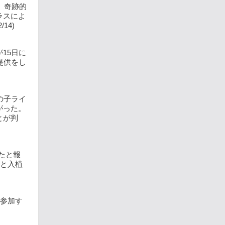
、奇跡的
ラスによ
14)
15日に
提供をし
の子ライ
がった。
とが判
したと報
兵と入植
に参加す