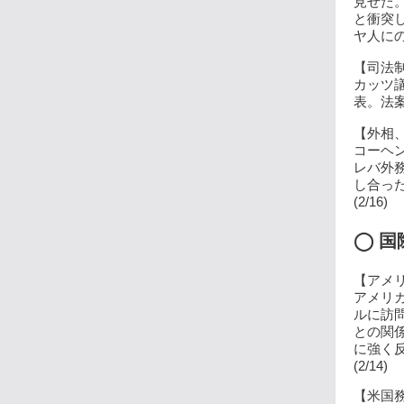
見せた
と衝突
ヤ人にの
【司法制
カッツ
表。法案
【外相、
コーヘ
レバ外
し合っ
(2/16)
◯
国
【アメリ
アメリ
ルに訪
との関
に強く
(2/14)
【米国務