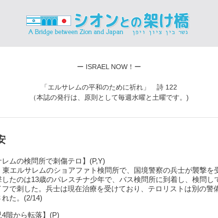
ー ISRAEL NOW！ー
「エルサレムの平和のために祈れ」 詩 122
（本誌の発行は、原則として毎週水曜と土曜です。)
安
レムの検問所で刺傷テロ】(P,Y)
夜、東エルサレムのショアファト検問所で、国境警察の兵士が襲撃を
撃したのは13歳のパレスチナ少年で、バス検問所に到着し、検問し
イフで刺した。兵士は現在治療を受けており、テロリストは別の警
た。(2/14)
4階から転落】(P)