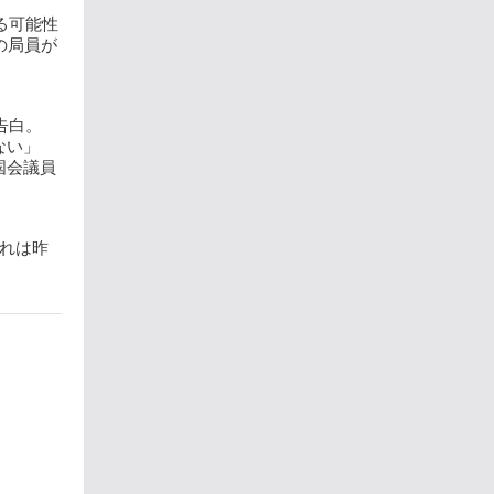
る可能性
の局員が
告白。
ない」
国会議員
これは昨