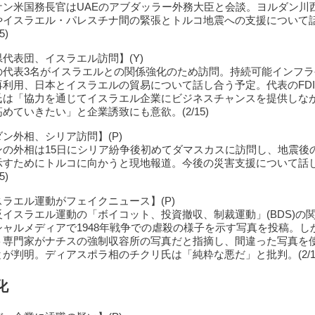
ケン米国務長官はUAEのアブダッラー外務大臣と会談。ヨルダン川
やイスラエル・パレスチナ間の緊張とトルコ地震への支援について
5)
代表団、イスラエル訪問】(Y)
の代表3名がイスラエルとの関係強化のため訪問。持続可能インフラ
再利用、日本とイスラエルの貿易について話し合う予定。代表のFD
氏は「協力を通じてイスラエル企業にビジネスチャンスを提供しな
めていきたい」と企業誘致にも意欲。(2/15)
ン外相、シリア訪問】(P)
ンの外相は15日にシリア紛争後初めてダマスカスに訪問し、地震後
示すためにトルコに向かうと現地報道。今後の災害支援について話
5)
ラエル運動がフェイクニュース】(P)
反イスラエル運動の「ボイコット、投資撤収、制裁運動」(BDS)の
シャルメディアで1948年戦争での虐殺の様子を示す写真を投稿。し
ト専門家がナチスの強制収容所の写真だと指摘し、間違った写真を
が判明。ディアスポラ相のチクリ氏は「純粋な悪だ」と批判。(2/1
化