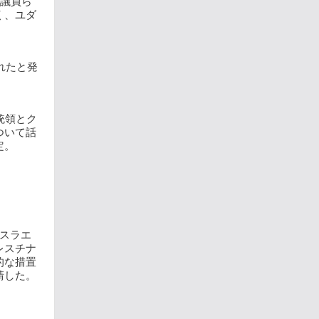
性議員ら
く、ユダ
れたと発
統領とク
ついて話
定。
スラエ
レスチナ
的な措置
請した。