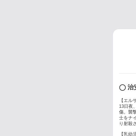
◯ 治
【エルサ
13日
傷。襲
士をナ
り射殺され
【乳幼児