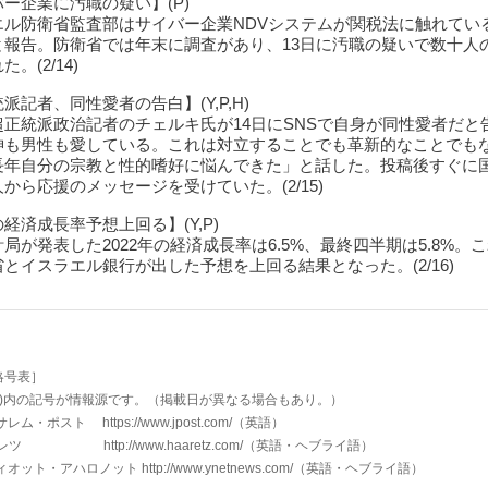
ー企業に汚職の疑い】(P)
エル防衛省監査部はサイバー企業NDVシステムが関税法に触れてい
と報告。防衛省では年末に調査があり、13日に汚職の疑いで数十人
。(2/14)
派記者、同性愛者の告白】(Y,P,H)
超正統派政治記者のチェルキ氏が14日にSNSで自身が同性愛者だと
神も男性も愛している。これは対立することでも革新的なことでも
長年自分の宗教と性的嗜好に悩んできた」と話した。投稿後すぐに
から応援のメッセージを受けていた。(2/15)
経済成長率予想上回る】(Y,P)
局が発表した2022年の経済成長率は6.5%、最終四半期は5.8%。
とイスラエル銀行が出した予想を上回る結果となった。(2/16)
略号表］
 )内の記号が情報源です。（掲載日が異なる場合もあり。）
・ポスト https://www.jpost.com/
（英語）
 http://www.haaretz.com/
（英語・ヘブライ語）
ィオット・アハロノット
http://www.ynetnews.com/
（英語・ヘブライ語）