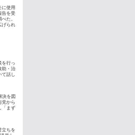
モに使用
報告を受
調べた。
広げられ
談を行っ
救助・治
いて話し
解決を図
与党から
し「まず
苛立ちを