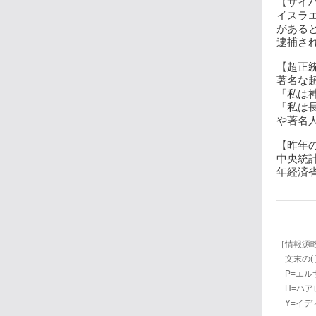
【サイバ
イスラ
がある
逮捕された
【超正統
著名な
「私は
「私は
や著名人
【昨年の
中央統計
年経済省
［情報源
文末の(
P=エルサレム
H=ハアレツ
Y=イデ