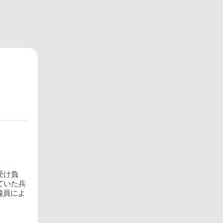
受け負
ていた兵
備員によ