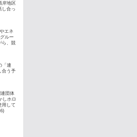
西岸地区
話し合っ
やエネ
Iグルー
がら、競
の「連
し合う予
関連団体
かしホロ
使用して
6)