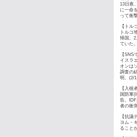
13日
に一命
って衝撃
【トルコ
トルコ
帰国。
ていた。(
【SNS
イスラ
オンは
調査の
明。(2/1
【入植者
国防軍(
告。I
者の衝突
【抗議デ
ヨム・
ることが