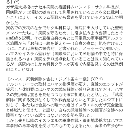
る】(Y)
ガザ最大規模のナセル病院の看護科ムハンマド・サクル科長が、
同病院がテロ活動の拠点として利用されていることを公に批判し
たことにより、イスラム聖戦から脅迫を受けているとSNS上で明
かした。
実名での投稿のなかでサクル科長は、病院に出入りしていた聖戦
メンバーたちに「病院を守るため」に引き払うよう要請したとそ
の経緯を説明。その直後自身のもとに同聖戦の軍事部門アルクッ
ズ旅団から「お前は一線を越えた―（自身の身に）気を付けるよ
うに。これは最初の警告だ」と書かれた、メッセージが届いた。
ハマスやイスラム聖戦が（国際法において民用物の中でも特に保
護されるべき）病院をテロ拠点化していることは長く知られてい
るが、病院内のしかも科長クラスが実名で内部告発するのは異例
のこと。(4/13)
【ハマス、武装解除を含むエジプト案を一蹴】(Y,P,H)
アルジャジーラの取材にハマス指導層が応え、直近のエジプトが
提示した休戦案にはハマスの武装解除が盛り込まれており、ハマ
スの交渉団は驚きを見せつつも明確に拒絶したと話した。「武装
解除に関する交渉なくして休戦合意はないと主張したエジプトに
対して、私たちは合意への唯一の道はイスラエルのガザ完全撤退
と終戦だと伝えた」と語り、自らの武装解除への拒否が交渉への
障害となっている訳ではないとの姿勢を示した。
しかし先月以降のイスラエルの軍事作戦・緩衝地帯拡大はハマス
軍事部の再軍備化を受けてのものでもあるため、両者の主張が平