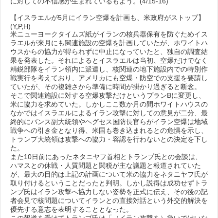
に対しての不信感が生まれているもよう。(4/15-16)
【イスラエルが5月にイラン空爆を計画も、米政府がストップ】
(Y,P,H)
米ニューヨークタイムズ紙がイランの核兵器保有を防ぐためイス
ラエルが来月にも関連施設の空爆を計画していたが、ホワイトハ
ウスからの協力が得られずに中止になっていたと、独自の調査結
果を発表した。それによるとイスラエルは当初、空爆だけでなく
精鋭部隊をイラン領内に派遣し、核関連の地下施設内での特別作
戦実行を考えており、アメリカにも空爆・防空での支援を要請し
ていたが、その複雑さから準備に時間が掛かり過ぎると断念。
そこで関連施設に対する空爆攻撃だけというプランBに変更し、
米に協力を求めていた。しかしここ数か月の間ホワイトハウスの
なかではイスラエルによるイラン攻撃に対しての意見が二分、最
終的にバンス副大統領やヘグセス国防長官らがイラン空爆は地域
戦争への引き金となり得、米国も巻き込まれるとの危惧を示し、
トランプ大統領は攻撃への協力・容認を行わないとの決定を下し
た。
また10日前にあったネタニヤフ首相とトランプ氏との会談は、
ハマスとの休戦・人質問題と関税が主な議題と報道されていた
が、最大の目的は上記の計画について米の協力をネタニヤフ氏が
取り付けるということだったと判明。しかし説得は成功せずトラ
ンプ氏はイラン攻撃へ協力しない姿勢を正式に伝え、その後の記
者会見で核問題についてイランとの直接対話という外交的解決を
優先する意志を表明することとなった。