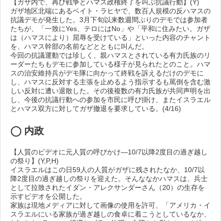
【ガザ内で、再び戦争とハマス政権終了を叫ぶ抗議行動】(Y)
ガザ地区北端にあるベイト・ラヒヤで、数百人規模の反ハマスの
抗議デモが発生した。3月下旬以来数週間ぶりのデモでは参加者
たちが、「一致にYes、テロにはNo」や「平和に住みたい。ガザ
は（ハマスにより）屈辱を受けている」といった内容のチャント
を、ハマス幹部の名前などとともに叫んだ。
今回の抗議運動では珍しく、親ハマスとされている有力氏族のリ
ーダーたちもデモに参加している様子が見られたとのこと。ハマ
スの治安維持兵がデモ隊に向かって終戦を訴えるだけのデモに
し、ハマスに反対する主張を止めるよう指示するも罵倒を含む激
しい反対に遭い退散した。その後複数の有力氏族が共同声明を出
し、今後の抗議行動への参加を市民に呼び掛け、またイスラエル
とハマス双方に対してガザ撤退を要求している。(4/16)
◯ 内政
【人質のビデオに元人質の呼びかけ―10/7以降2度目の過ぎ越し
の祭り】(Y,P,H)
イスラエルはこの日59人の人質がガザに残されたなか、10/7以
降2度目の過ぎ越しの祭りを迎えた。そんななかハマスは、兵士
として拉致されたイダン・アレクサンダーさん（20）の生存を
示すビデオを公開した。
家族は現地メディアに対して画像の使用を許可、「アメリカ・イ
スラエルにいる家族が過ぎ越しの食卓に着こうとしているなか、