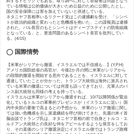
糾するトピックでもある。取り調べに対して容疑者は問題となっ
ている情報は公的価値が大きいため公益のために公開したとし、
国の安全保障には害を加えていないと供述している。
ネタニヤフ首相率いるリクード党はこの逮捕劇を受け、「シンベ
トが政治的組織と変わったと危機感を抱いた、この諜報員は逮捕
された。バル長官のもとシンベトはディープステイトの防衛組織
となっている」と、更迭問題のあるシンベト長官を批判してい
る。(4/15)
◯ 国際情勢
【米軍がシリアから撤退、イスラエルでは不信感も…】(Y,P,H)
アメリカ国防総省の高官が、今後2か月の間に米軍がシリアから
の段階的撤退を開始する意向であることを、イスラエルに対して
通達していたことが分かった。トランプ大統領は海外に派兵され
ている米軍の撤退については何度も語ってきており、元軍人のバ
ンス副大統領も同様の考えを持っている。
イスラエルは米軍がシリアから撤退すれば、10/7以降関係が緊迫
化しているトルコの軍事的プレゼンスが（イスラエルに近い）国
内中央部の要衝で高まるとの予想から、米軍のシリア撤退に関し
ては強い危機感を示し派遣継続を呼び掛けてきた。先週の米イ首
脳会談でトランプ氏は、ネタニヤフ首相の前で自身とトルコ・エ
ルドアン大統領との良好な仲をアピールするような発言をしてお
り、その直後のシリア撤退決定にイスラエル側ではトランプ政権