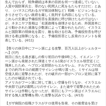
生んでおらず、戦争継続は本来の目的を何一つ達成していない。
人質や国防軍兵士、罪のない民間人に死をもたらすだけだ」とあ
り、（ハマスに代わるガザ統治体制など）戦略・ビジョンをはっ
きりさせていない政府を厳しく批判する内容にもなっている。
これらの文書は予備役拒否を直接的に呼び掛けたものではない
が、ネタニヤフ首相は「右派政権を崩壊させるため、外国資本に
より動かされた過激な少数派によって書かれたものだ。イスラエ
ルと国防軍の弱体化を図り、敵を助ける行為。予備役拒否を呼び
掛ける者は除隊になる」と、予備役拒否とし反発のコメントを発
表している。(4/11)
【祭りの休日中にフーシ派による攻撃、百万人以上がシェルター
へ】(Y,P)
祝日に当たる過ぎ越しの祭り初日の午後6時ごろ、イエメン・フ
ーシ派から発射された弾道ミサイル1発がイスラエル領空近くに
飛来したため、ヘブロン近郊部からエルサレム、テルアビブの北
までの約75キロの範囲でサイレンが鳴り渡った。ミサイルは領
空侵入前に迎撃されたが、その破片の一部がヘブロン近郊に落下
したのが確認されている。
アメリカがフーシ派に対して激しい空爆を行うなか、イスラエル
中央部では約2週間ぶりのサイレン。また途中で迎撃されたため
サイレンは作動しなかったが、前日にもフーシ派はイスラエルに
対する無人攻撃機を用いた攻撃を試みている。(4/13)
【ガザ病院の役職クラスがテロ使用を告発、その後脅迫を受け