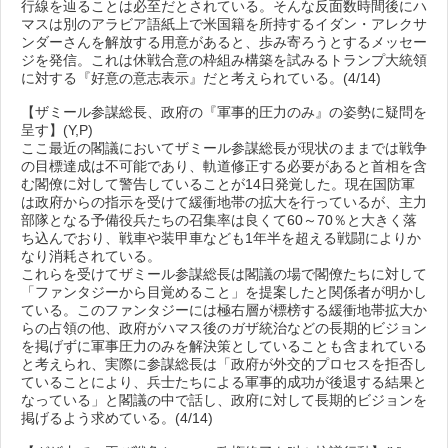
行線を辿ることは必至だとされている。そんな反面数時間後にハ
マスは別のアラビア語紙上で米国籍を所持するイダン・アレクサ
ンダーさんを解放する用意があると、歩み寄ろうとするメッセー
ジを発信。これは休戦合意の枠組み構築を試みるトランプ大統領
に対する『好意の意志表示』だと考えられている。(4/14)
【ザミール参謀総長、政府の『軍事的圧力のみ』の姿勢に疑問を
呈す】(Y,P)
ここ最近の閣議においてザミール参謀総長が現状のままでは戦争
の目標達成は不可能であり、軌道修正する必要があると首相を含
む閣僚に対して警告していることが14日発覚した。現在国防軍
は政府からの指示を受けて緩衝地帯の拡大を行っているが、主力
部隊となる予備役兵たちの召集率は良くて60～70％と大きく落
ち込んでおり、戦車や装甲車なども1年半を超える戦闘によりか
なり消耗されている。
これらを受けてザミール参謀総長は閣議の場で閣僚たちに対して
「ファンタジーから目覚めること」を提案したと関係者が明かし
ている。このファンタジーには極右層が標榜する緩衝地帯拡大か
らの占領の他、政府がハマス後のガザ統治などの長期的ビジョン
を掲げずに軍事圧力のみを解決策としていることも含まれている
と考えられ、実際に参謀総長は「政府が外交的プロセスを拒否し
ていることにより、兵士たちによる軍事的成功が後退する結果と
なっている」と閣議の中で話し、政府に対して長期的ビジョンを
掲げるよう求めている。(4/14)