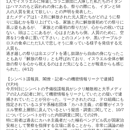
1人でイスラエルに帰還しゴラニ旅団に入隊した私たちのイダン
はハマスのもと囚われの身にある。祭りの際にも、イダンと58
人の人質を覚えて欲しい」との声明を発表した。
またメディアは1・2月に解放された元人質たちがどのように祭
りに臨むかを取り上げている。家族と共に解放後初めての祭りに
喜ぶ姿もあるが、「家族との最初の祭りだが、心からの祝いでは
ない。頭はここにあるが、心はまだあちら側。人質のために、空
席を1つ食卓に置いて下さい」とのコメントや、黒いテーブルク
ロスの食卓にただ1人で悲しそうに座っている様子を発信する元
人質も。
過ぎ越しの祭りは出エジプトを通し奴隷から自由の身になったこ
ともあり『解放の祭り』とも呼ばれており、イスラエル全体が解
放の祭りを心から祝えるのはまだ先になることが報道からも感じ
られた。(4/12)
【シンベト諜報員、閣僚・記者への機密情報リークで逮捕】
(Y,P,H)
今月9日にシンベトの予備役諜報員がシクリ離散相と大手メディ
アの2人の記者に対して機密情報をリークしていたとの疑いで逮
捕されていたことが分かった。リークされたのは、テロ組織にも
指定されているユダヤ系極右団体「カハネ主義」の影響がイスラ
エル警察上層部に及んでいるという疑惑・調査に関してと、10/7
についてシンベトが行った内部調査に関しての2件。
特に前者は過去にカハネ主義者だった極右ベングビル氏が国家治
安相として警察を指揮する立場に居ることから、非常に議論の紛