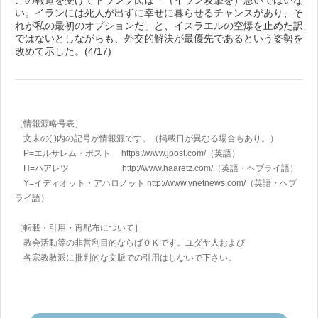
この報道を受けてトランプ氏は「（イラン攻撃を）急いではいな
い。イランには死人が出ずに幸せに暮らせるチャンスがあり、そ
れが私の最初のオプションだ」と、イスラエルの空爆を止めた訳
ではないとしながらも、外交的解決が最優先であるという姿勢を
改めて示した。(4/17)
［情報源略号表］
文末の( )内の記号が情報源です。（掲載日が異なる場合もあり。）
P=エルサレム・ポスト https://www.jpost.com/
（英語）
H=ハアレツ http://www.haaretz.com/
（英語・ヘブライ語）
Y=イディオット・アハロノット
http://www.ynetnews.com/
（英語・ヘブ
ライ語）
［転載・引用・再配布について］
教会活動等の非営利目的ならばＯＫです。ユダヤ人および
各宗教教派に批判的な文脈での引用はしないで下さい。