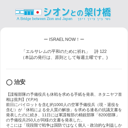
ー ISRAEL NOW！ー
「エルサレムの平和のために祈れ」 詩 122
（本誌の発行は、原則として毎週土曜です。)
◯ 治安
【諜報部隊の予備役兵も休戦を求める手紙を発表、ネタニヤフ首
相は批判】(Y,P,H)
前日にパイロットを含む約1000人の空軍予備役兵（現・退役を
含む）が「休戦による全人質の解放」を求める連名の抗議文書を
発表したのに続き、11日には軍諜報部の精鋭部隊「8200部隊」
の予備役兵250人が同様の文書を発表した。
そこには「現段階で戦争は国防ではなく個人・政治的な利益しか