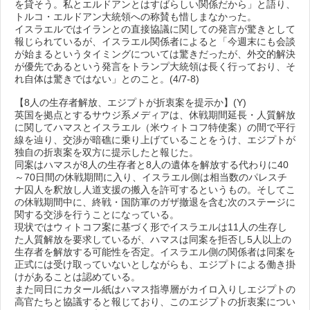
を貸そう。私とエルドアンとはすばらしい関係だから」と語り、
トルコ・エルドアン大統領への称賛も惜しまなかった。
イスラエルではイランとの直接協議に関しての発言が驚きとして
報じられているが、イスラエル関係者によると「今週末にも会談
が始まるというタイミングについては驚きだったが、外交的解決
が優先であるという発言をトランプ大統領は長く行っており、そ
れ自体は驚きではない」とのこと。(4/7-8)
【8人の生存者解放、エジプトが折衷案を提示か】(Y)
英国を拠点とするサウジ系メディアは、休戦期間延長・人質解放
に関してハマスとイスラエル（米ウィトコフ特使案）の間で平行
線を辿り、交渉が暗礁に乗り上げていることをうけ、エジプトが
独自の折衷案を双方に提示したと報じた。
同案はハマスが8人の生存者と8人の遺体を解放する代わりに40
～70日間の休戦期間に入り、イスラエル側は相当数のパレスチ
ナ囚人を釈放し人道支援の搬入を許可するというもの。そしてこ
の休戦期間中に、終戦・国防軍のガザ撤退を含む次のステージに
関する交渉を行うことになっている。
現状ではウィトコフ案に基づく形でイスラエルは11人の生存し
た人質解放を要求しているが、ハマスは同案を拒否し5人以上の
生存者を解放する可能性を否定。イスラエル側の関係者は同案を
正式には受け取っていないとしながらも、エジプトによる働き掛
けがあることは認めている。
また同日にカタール紙はハマス指導層がカイロ入りしエジプトの
高官たちと協議すると報じており、このエジプトの折衷案につい