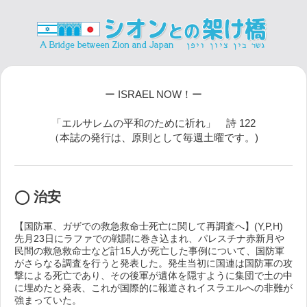
ー ISRAEL NOW！ー
「エルサレムの平和のために祈れ」 詩 122
（本誌の発行は、原則として毎週土曜です。)
◯ 治安
【国防軍、ガザでの救急救命士死亡に関して再調査へ】(Y,P,H)
先月23日にラファでの戦闘に巻き込まれ、パレスチナ赤新月や
民間の救急救命士など計15人が死亡した事例について、国防軍
がさらなる調査を行うと発表した。発生当初に国連は国防軍の攻
撃による死亡であり、その後軍が遺体を隠すように集団で土の中
に埋めたと発表、これが国際的に報道されイスラエルへの非難が
強まっていた。