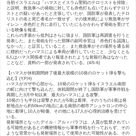
当初イスラエルは「ハマスとイスラム聖戦のテロリストを排除」
と説明、救急車への発砲に対しても赤色灯も点いておらずテロリ
ストとの疑いがあったと主張していたが、国防軍が発表したテロ
リストの名と死亡者名が一致せず、その後米紙により救急車がサ
イレン・赤色灯と共に走行していたにもかかわらず発砲を受けて
いる映像を報道。
これらの矛盾から批判はさらに強まり、国防軍は再調査を行うと
発表した。また発砲を行った部隊の副司令官は「赤色灯を認識し
なかった」と証言していること、また救急車がその場所を通る前
に標的だったハマスによる車両が通行していたこと、少なくとも
6人はハマス関係者であり報道されたような射殺行為はなかった
ことなど、資料の一部が発表されている。(4/5-6)
【ハマスが休戦期間終了後最大規模の10発のロケット弾を撃ち
込む】(Y,P,H)
ハマスがガザ中心部から、10発のロケット弾をイスラエル南部
の町に向けて撃ち込んだ。休戦期間が終了し国防軍が軍事作戦を
再開した3月中旬以来、最大のハマスによる攻撃。
10発のうち半分は迎撃されたが5発は着弾、そのうちの1発は発
射地点から約50kmの地点にある南部の都市アシュケロンの中心
地に着弾し10人が軽傷、その他にも17人が心理的治療を受けて
いる。
発射場所となったデイル・アル＝バラフは、人質が監禁されてい
る可能性があるとの機密情報から軍事作戦を行っておらず、その
ような背景からも発射場所として使用された可能性がある。その