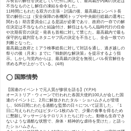
ル長官の解任を決定していた件に関して、最高裁が内閣の決定は
不当なものとし解任の凍結を命令した。
11時間にもわたる双方の主張・討議の後、最高裁はシンベト長
官の解任には（安全保障の各機関トップや中央銀行総裁の選考に
関わる）助言委員会による是認が必要であり、政府の一存での解
任決定は不当なものと結論付け、解任はもちろん臨時代行の任命
や次期長官の決定・発表も首相に対して禁じた。最高裁内で最も
保守的な裁判官もネタニヤフ氏の決定を不当とし、全会一致での
判断となった。
最高裁は政府とミアラ検事総長に対して対話を通し、過ぎ越しの
祭りの後（月末）までに『独創的な解決策』を提示するよう指
示。しかし与党内からは、最高裁の決定を無視しバル長官解任を
求める声が上がっている。(4/8)
◯ 国際情勢
【国連のイベントで元人質が惨状を語る】(Y,P,H)
オーストリア・ウィーンで行われた各国大使約100人が会した国
連のイベントに、2月に解放されたタル・ショハムさんが登壇
し、505日間にわたる過酷な監禁の日々について証言した。「1
日に与えられたのはピタパン1枚のみで、少量の食事を得るため
に懇願しマッサージをテロリストたちに行った。動物も生存でき
ないような過酷な状態で、身体・精神的な虐待を受けた」と語っ
たショハムさん。