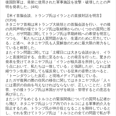
後国防軍は、発射に使用された軍事施設を攻撃・破壊したとの声
明を発表した。(4/6)
【米イ首脳会談、トランプ氏はイランとの直接対話を明言】
(Y,P,H)
ネタニヤフ首相は米トランプ大統領との首脳会談を行い、その後
の共同声明の場でトランプ氏は取材陣からのいくつかの質問に答
えた。ガザ問題に関してトランプ氏は早期終戦への希望を明言し
つつも、「私たちには人質問題があり、生還のために尽力してい
る」と述べ、ネタニヤフ氏も人質解放のために最大限の努力をし
ていると称賛した。
またイラン問題に関しては「土曜日には大きな会談があり、イラ
ンと直接対話する。合意に至るかも」との発言を行った。驚きの
発表を受けてネタニヤフ氏は「イランが核兵器を所持しないとい
う点において、私たちは一致している」と強調したが、これは濃
縮ウラン生産に関しても猛反発している従来の姿勢と比べると、
「トーンダウンした反応」と現地メディアは報じている。
またガザ復興の際の住民の移住に関してはネタニヤフ氏が「人々
には選択の自由を与えなければならないが、正しいことだ」と回
答、その後トランプ氏は米国がガザを統治・管理するとの意志を
再び示した。
またシリアをめぐるトルコとの緊張関係についての質問も記者か
ら飛び、ネタニヤフ氏はシリア内でのトルコによる軍事的介入を
阻止するため、トランプ氏が仲介役となることを期待していると
し、それを受けてトランプ氏は「トルコとの全ての問題で私が手