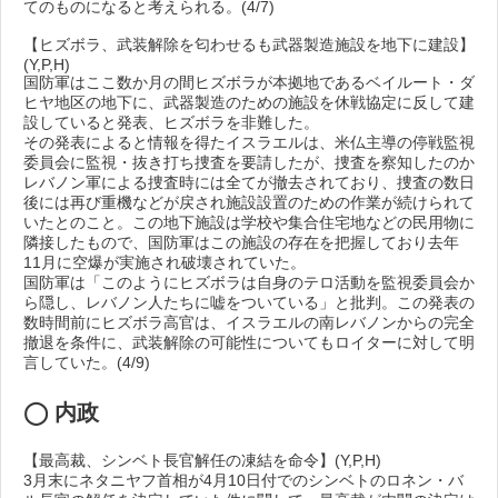
てのものになると考えられる。(4/7)
【ヒズボラ、武装解除を匂わせるも武器製造施設を地下に建設】
(Y,P,H)
国防軍はここ数か月の間ヒズボラが本拠地であるベイルート・ダ
ヒヤ地区の地下に、武器製造のための施設を休戦協定に反して建
設していると発表、ヒズボラを非難した。
その発表によると情報を得たイスラエルは、米仏主導の停戦監視
委員会に監視・抜き打ち捜査を要請したが、捜査を察知したのか
レバノン軍による捜査時には全てが撤去されており、捜査の数日
後には再び重機などが戻され施設設置のための作業が続けられて
いたとのこと。この地下施設は学校や集合住宅地などの民用物に
隣接したもので、国防軍はこの施設の存在を把握しており去年
11月に空爆が実施され破壊されていた。
国防軍は「このようにヒズボラは自身のテロ活動を監視委員会か
ら隠し、レバノン人たちに嘘をついている」と批判。この発表の
数時間前にヒズボラ高官は、イスラエルの南レバノンからの完全
撤退を条件に、武装解除の可能性についてもロイターに対して明
言していた。(4/9)
◯ 内政
【最高裁、シンベト長官解任の凍結を命令】(Y,P,H)
3月末にネタニヤフ首相が4月10日付でのシンベトのロネン・バ