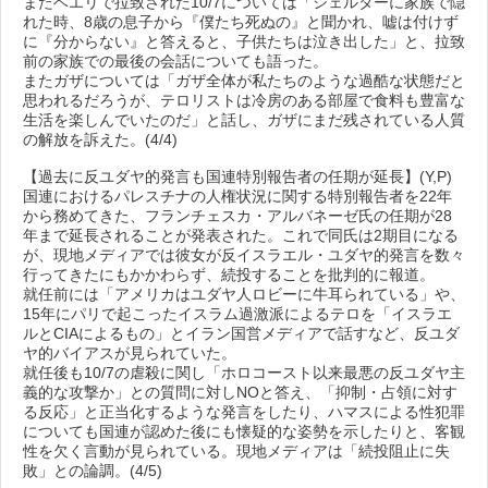
またベエリで拉致された10/7については「シェルターに家族で隠
れた時、8歳の息子から『僕たち死ぬの』と聞かれ、嘘は付けず
に『分からない』と答えると、子供たちは泣き出した」と、拉致
前の家族での最後の会話についても語った。
またガザについては「ガザ全体が私たちのような過酷な状態だと
思われるだろうが、テロリストは冷房のある部屋で食料も豊富な
生活を楽しんでいたのだ」と話し、ガザにまだ残されている人質
の解放を訴えた。(4/4)
【過去に反ユダヤ的発言も国連特別報告者の任期が延長】(Y,P)
国連におけるパレスチナの人権状況に関する特別報告者を22年
から務めてきた、フランチェスカ・アルバネーゼ氏の任期が28
年まで延長されることが発表された。これで同氏は2期目になる
が、現地メディアでは彼女が反イスラエル・ユダヤ的発言を数々
行ってきたにもかかわらず、続投することを批判的に報道。
就任前には「アメリカはユダヤ人ロビーに牛耳られている」や、
15年にパリで起こったイスラム過激派によるテロを「イスラエ
ルとCIAによるもの」とイラン国営メディアで話すなど、反ユダ
ヤ的バイアスが見られていた。
就任後も10/7の虐殺に関し「ホロコースト以来最悪の反ユダヤ主
義的な攻撃か」との質問に対しNOと答え、「抑制・占領に対す
る反応」と正当化するような発言をしたり、ハマスによる性犯罪
についても国連が認めた後にも懐疑的な姿勢を示したりと、客観
性を欠く言動が見られている。現地メディアは「続投阻止に失
敗」との論調。(4/5)