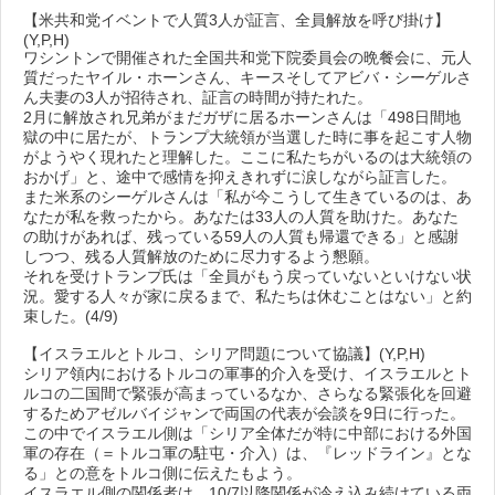
【米共和党イベントで人質3人が証言、全員解放を呼び掛け】
(Y,P,H)
ワシントンで開催された全国共和党下院委員会の晩餐会に、元人
質だったヤイル・ホーンさん、キースそしてアビバ・シーゲルさ
ん夫妻の3人が招待され、証言の時間が持たれた。
2月に解放され兄弟がまだガザに居るホーンさんは「498日間地
獄の中に居たが、トランプ大統領が当選した時に事を起こす人物
がようやく現れたと理解した。ここに私たちがいるのは大統領の
おかげ」と、途中で感情を抑えきれずに涙しながら証言した。
また米系のシーゲルさんは「私が今こうして生きているのは、あ
なたが私を救ったから。あなたは33人の人質を助けた。あなた
の助けがあれば、残っている59人の人質も帰還できる」と感謝
しつつ、残る人質解放のために尽力するよう懇願。
それを受けトランプ氏は「全員がもう戻っていないといけない状
況。愛する人々が家に戻るまで、私たちは休むことはない」と約
束した。(4/9)
【イスラエルとトルコ、シリア問題について協議】(Y,P,H)
シリア領内におけるトルコの軍事的介入を受け、イスラエルとト
ルコの二国間で緊張が高まっているなか、さらなる緊張化を回避
するためアゼルバイジャンで両国の代表が会談を9日に行った。
この中でイスラエル側は「シリア全体だが特に中部における外国
軍の存在（＝トルコ軍の駐屯・介入）は、『レッドライン』とな
る」との意をトルコ側に伝えたもよう。
イスラエル側の関係者は、10/7以降関係が冷え込み続けている両