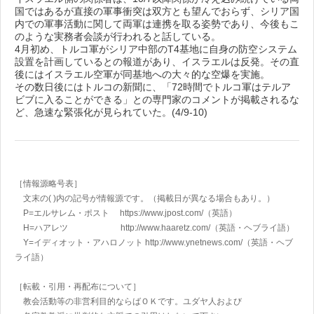
国ではあるが直接の軍事衝突は双方とも望んでおらず、シリア国
内での軍事活動に関して両軍は連携を取る姿勢であり、今後もこ
のような実務者会談が行われると話している。
4月初め、トルコ軍がシリア中部のT4基地に自身の防空システム
設置を計画しているとの報道があり、イスラエルは反発。その直
後にはイスラエル空軍が同基地への大々的な空爆を実施。
その数日後にはトルコの新聞に、「72時間でトルコ軍はテルア
ビブに入ることができる」との専門家のコメントが掲載されるな
ど、急速な緊張化が見られていた。(4/9-10)
［情報源略号表］
文末の( )内の記号が情報源です。（掲載日が異なる場合もあり。）
P=エルサレム・ポスト https://www.jpost.com/
（英語）
H=ハアレツ http://www.haaretz.com/
（英語・ヘブライ語）
Y=イディオット・アハロノット
http://www.ynetnews.com/
（英語・ヘブ
ライ語）
［転載・引用・再配布について］
教会活動等の非営利目的ならばＯＫです。ユダヤ人および