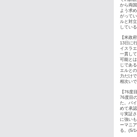
から両国
よう求め
がってい
ルと対立
している。
【米政府
13日に
イスラエ
一貫して
可能とは
じである
エルとの
力だけで
相次いでい
【76度
76度目
た。バイ
めて承認
り実証さ
に強いも
ーマニア
る。(5/1