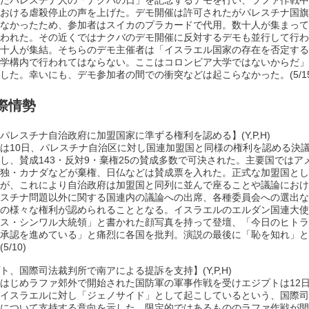
たパレスチナ人の「ナクバの日」を記念するデモを行い、ラファ作戦中
おける虐殺停止の声を上げた。デモ開催は許可されたがパレスチナ国旗
なかったため、参加者はスイカのプラカードで代用。数十人が集まって
われた。その近くではナクバのデモ開催に反対するデモも並行して行わ
十人が集結。そちらのデモ主催者は「イスラエル国家の存在を否定する
学構内で行われてはならない。ここはコロンビア大学ではないからだ」
した。幸いにも、デモ参加者の間での衝突などは起こらなかった。(5/15
際情勢
パレスチナ自治政府に加盟国家に準ずる権利を認める】(Y,P,H)
は10日、パレスチナ自治区に対し国連加盟国と同様の権利を認める決
し、賛成143・反対9・棄権25の賛成多数で可決された。主要国ではア
独・カナダなどが棄権、日仏などは賛成票を入れた。正式な加盟国とし
が、これにより自治政府は加盟国と同列に並んで座ることや議論におけ
スチナ問題以外に関する国連内の議論への出席、各種委員会への選出な
の様々な権利が認められることとなる。イスラエルのエルダン国連大使
ス・シンワル大統領」と書かれた顔写真を持って登壇、「今日のヒトラ
承認を進めている」と痛烈に各国を批判。演説の最後に「恥を知れ」と
5/10)
ト、国際司法裁判所で南アによる提訴を支持】(Y,P,H)
はじめラファ郊外で開始された国防軍の軍事作戦を受けエジプトは12
イスラエルに対し「ジェノサイド」として起こしているという、国際司
について支持する意向を示した。限定的ではあるもののラファ作戦が開