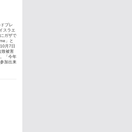
ルドプレ
イスラエ
にガザで
me」と
0月7日
拉致被害
。「今年
参加出来