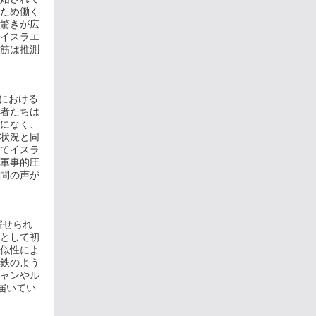
ため働く
驚きが広
イスラエ
筋は推測
争における
者たちは
になく、
状況と同
てイスラ
軍事的圧
問の声が
寄せられ
として初
似性によ
鉄のよう
ャンやル
届いてい