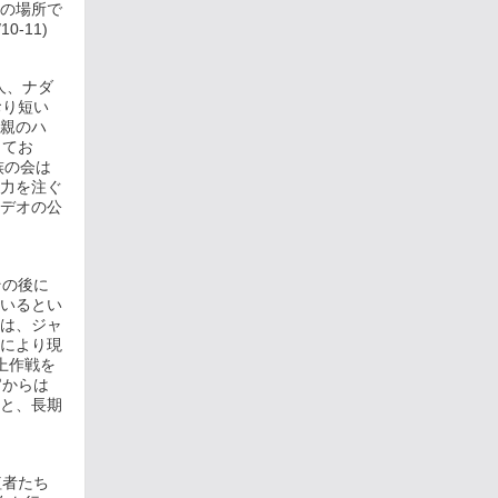
の場所で
-11)
人、ナダ
おり短い
親のハ
してお
族の会は
力を注ぐ
デオの公
その後に
いるとい
は、ジャ
により現
上作戦を
官からは
と、長期
植者たち