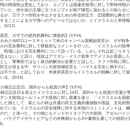
間の関係性は悪化しており、エジプトは国連安保理に対して即時停戦の
ていた。仲介役の立場に立つエジプトが南ア陣営に加わるとの知らせに
るが、①ラファ作戦を中止させるための外交的圧力、②国際的な舞台で
することによるガザ側へのアピールではないか、とイスラエルと米情報
(5/12)
高官、ガザでの絶対的勝利に懐疑的】(Y,P,H)
行われたNATOユースサミットで米のキャンベル国務副長官が、ガザ戦
ルの完全勝利に対して懐疑的なコメントを行った。「イスラエルの指導
、戦場における完全勝利について語っている。しかしそれは起こりそう
思えない」と語り、現状はアフガン・イラク戦争でアメリカが直面した
とし、軍事的ではなく政治的解決が必要だと話した。ラファ作戦に関し
対立が深まる中、サリバン大統領補佐官も「ハマスを完全に倒すのに、
は不十分」と話しており、米政府高官からイスラエルの戦略に対して疑
る。(5/14)
目の独立記念日、国外からも祝賀の声】(Y,P,H)
の独立記念日を迎えたイスラエルに対し14日、国外からも祝賀の言葉が
デン大統領はヘルツォグ大統領に対し親書を送り、「イスラエルを国家
した国として、私たちの絆は共通の民主主義的価値観や国益、文化的類
れている。イスラエルの安全保障に対する米国のコミットメントは、鋼
のだ」と述べた。その他にもインドやイタリアの大統領、アゼルバイジ
、パラグアイやラトビアなどの外務相からもXや書簡を通じての祝辞が
4)