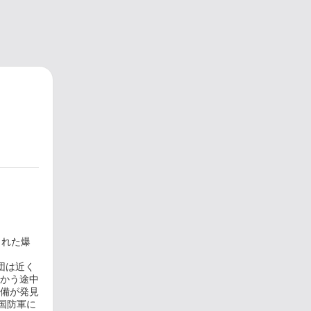
された爆
団は近く
かう途中
備が発見
国防軍に