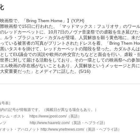
化
画祭で、「Bring Them Home」】(Y,P,H)
際映画祭で15日に行われた、「マッドマックス：フュリオサ」のワー
のレッドカーペットに、10月7日のノヴァ音楽祭での虐殺を生き延びた
、ルラ・ブラジュマン・カダルが登場。人質解放を願う黄色地に、未だ
っている被害者の写真がプリントされたドレスを着、「Bring Them Ho
黒いタスキを掛けて、レッドカーペットの階段を登った。カダルさんは1
としてEU議会での演説や欧州の外交官たちなどと面会を行い、虐殺・
世界に対して届ける活動をしており、その一環としての映画祭への参加
エル映画の存在感がないこともあり、人質解放というメッセージと共に
大変重要だった」とメディアに話した。(5/16)
略号表］
 )内の記号が情報源です。（掲載日が異なる場合もあり。）
・ポスト https://www.jpost.com/
（英語）
 http://www.haaretz.com/
（英語・ヘブライ語）
ィオット・アハロノット
http://www.ynetnews.com/
（英語・ヘブライ語）