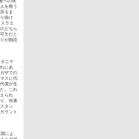
者への喪
人を救う
戻るま
り掛け
イスラエ
のどちら
可欠だと
りが朗読
ネタニヤ
れにあ
ガザでの
マスに代
代償が生
た。これ
えられ
り、何者
スタン
ガラント
建国によ