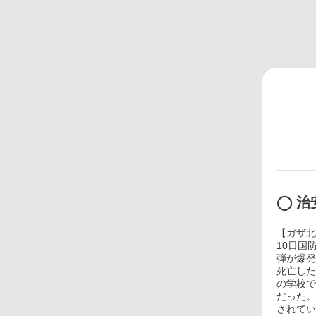
◯ 治
【ガザ北
10日国
弾が爆発
死亡した
の学校で
だった。
されてい