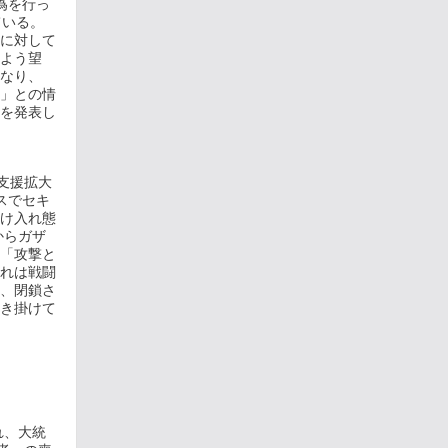
為を行っ
ている。
に対して
よう望
となり、
」との情
を発表し
支援拡大
スでセキ
け入れ態
からガザ
「攻撃と
れは戦闘
、閉鎖さ
き掛けて
れ、大統