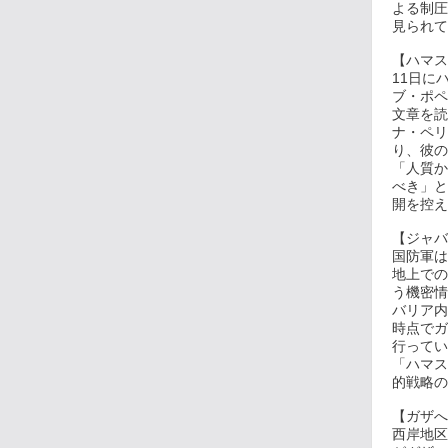
よる制圧
見られて
【ハマス
11日に
ブ・ポペ
文章を読
ナ・ペリ
り、彼の
「人質か
べき」と
開を控え
【ジャバ
国防軍は
地上での
う機密情
バリア内
時点でガ
行ってい
「ハマス
的戦略の
【ガザへ
西岸地区