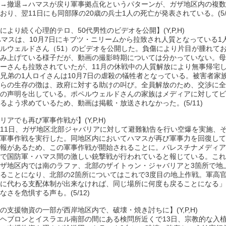
→撤退→ハマスが戻り軍事拠点化というパターンが、ガザ地区内の複数
おり、翌11日にも同部隊の20歳の兵士1人の死亡が発表されている。(5/10
により続く心理的テロ、50代男性のビデオを公開】(Y,P,H)
ハマスは、10月7日にキブツ・ニリームから拉致され人質となっている1
ルウェルドさん（51）のビデオを公開した。負傷により片目が腫れて
み上げている様子だが、動画の撮影時期については分かっていない。母
ーさんも拉致されていたが、11月の休戦中の人質解放により無事帰宅
兄弟の1人ロイさんは10月7日の虐殺の犠牲者となっている。被害者家
らの生存の徴は、政府に対する助けの叫び。全員解放のため、交渉に全
の声明を出している。ポペルウェルドさんの家族はメディアに対してビ
るよう求めているため、動画は掲載・放送されなかった。(5/11)
リアでも再び軍事作戦が】(Y,P,H)
11日、ガザ地区北部ジャバリアに対して避難勧告を行い空爆を実施、
軍事作戦を実行した。同地区内においてハマスが再び軍事力を回復して
報があるため、この軍事作戦が開始されることに。パレスチナメディア
で国防軍・ハマス間の激しい銃撃戦が行われていると報じている。これ
ザ地区内では南のラファ、北部のザイトゥン・ジャバリアと3箇所で地
ることになり、北部の2箇所についてはこれで3度目の地上作戦。軍高
に代わる支配体制が出来なければ、同じ場所に何度も戻ることになる」
なさを危惧する声も。(5/12)
の支援物資の一部が西岸地区内で、破壊・焼き討ちに】(Y,P,H)
ヘブロンとイスラエル南部の間にある検問所近くで13日、宗教的な入