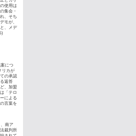
止とガザ
の使用は
の集会・
れ、そち
デモが、
と、メデ
)
議案につ
メリカが
ての承認
る返答
ど、加盟
は「テロ
ーによる
の言葉を
日、南ア
法裁判所
始されて