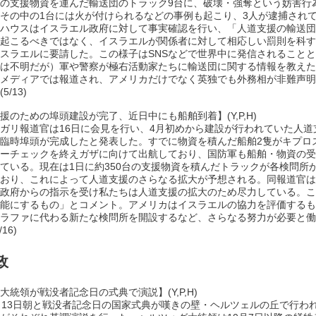
の支援物資を運んだ輸送団のトラック9台に、破壊・強奪という妨害行
その中の1台には火が付けられるなどの事例も起こり、3人が逮捕され
ハウスはイスラエル政府に対して事実確認を行い、「人道支援の輸送団
起こるべきではなく、イスラエルが関係者に対して相応しい罰則を科す
スラエルに要請した。この様子はSNSなどで世界中に発信されること
は不明だが）軍や警察が極右活動家たちに輸送団に関する情報を教えた
メディアでは報道され、アメリカだけでなく英独でも外務相が非難声明
5/13)
援のための埠頭建設が完了、近日中にも船舶到着】(Y,P,H)
ガリ報道官は16日に会見を行い、4月初めから建設が行われていた人道
臨時埠頭が完成したと発表した。すでに物資を積んだ船舶2隻がキプロ
ーチェックを終えガザに向けて出航しており、国防軍も船舶・物資の受
ている。現在は1日に約350台の支援物資を積んだトラックが各検問所
おり、これによって人道支援のさらなる拡大が予想される。同報道官は
政府からの指示を受け私たちは人道支援の拡大のため尽力している。こ
能にするもの」とコメント。アメリカはイスラエルの協力を評価するも
ラファに代わる新たな検問所を開設するなど、さらなる努力が必要と働
16)
政
大統領が戦没者記念日の式典で演説】(Y,P,H)
・13日朝と戦没者記念日の国家式典が嘆きの壁・ヘルツェルの丘で行わ