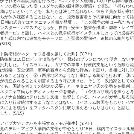
がそれぞれ基調演説を行った。ヘルツォグ大統領は10月7日以降の犠牲
ャツの襟を破った姿（ユダヤの喪の服す際の習慣）で演説、「捕らわれ
務はないということを、私たちは決して忘れない。彼ら全員が我が家に
ちが休み沈黙することはない」と、拉致被害者とその家族に向かって語
3日朝の式典ではネタニヤフ首相が登壇し、「この戦争の軸は―私たち
ンスター・ハマスのどちらか、自由・安全・繁栄か殲滅・虐殺・レイプ
者択一だ」と話し、ハマスとの戦争続行がイスラエルにとっては必要不
また式典内では追悼をモチーフにした聖書の聖句や、追悼の伝統的な祈
5/13)
ト防衛相がネタニヤフ首相を厳しく批判】(Y,P,H)
防衛相は15日にビデオ演説を行い、戦後のプランについて明言しない
批判した。「イスラエルは、ガザでの軍事・行政的支配という危険な流
は戦略・安全保障・軍事的観点から危険な行為」と語り、首相に対し①
わることはなく、②（西岸地区のような）軍による統治も行わず、③ハ
が樹立されることを明言するよう呼び掛けた。そして「政治家としての
ても、国益を考えての決定が必要」と、ネタニヤフ氏の姿勢をを批判し
ネタニヤフ氏もビデオメッセージを発表。「（今後ガザ統治を担うと考
スチナ自治区はテロに対し支援・出資している。ハマスがガザに居る限
に入り行政統治するようなことはない。（イスラム教国をもじり）ハマ
スによる統治）をファタハスタンに取り換えるつもりはない」と話し、
た。(5/15)
アビブ大でナクバを主張するデモが発生】(Y,P,H)
党のテル・アビブ大学内の支部が中心となり15日、構内でイスラエル