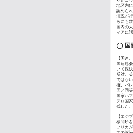
り起こっ
地区内に
認められ
演説が行
らにも数
国内の大
ィアに話
◯
国
【国連、
国連総会
いて採決
反対、英
ではない
権、パレ
国と同等
国家ハマ
テロ国家
残した。(
【エジプ
検問所を
フリカが
での訴訟