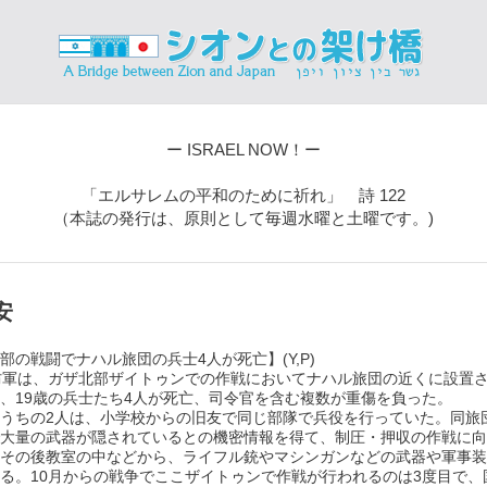
ー ISRAEL NOW！ー
「エルサレムの平和のために祈れ」 詩 122
（本誌の発行は、原則として毎週水曜と土曜です。)
安
部の戦闘でナハル旅団の兵士4人が死亡】(Y,P)
防軍は、ガザ北部ザイトゥンでの作戦においてナハル旅団の近くに設置
、19歳の兵士たち4人が死亡、司令官を含む複数が重傷を負った。
うちの2人は、小学校からの旧友で同じ部隊で兵役を行っていた。同旅
大量の武器が隠されているとの機密情報を得て、制圧・押収の作戦に向
その後教室の中などから、ライフル銃やマシンガンなどの武器や軍事装
る。10月からの戦争でここザイトゥンで作戦が行われるのは3度目で、