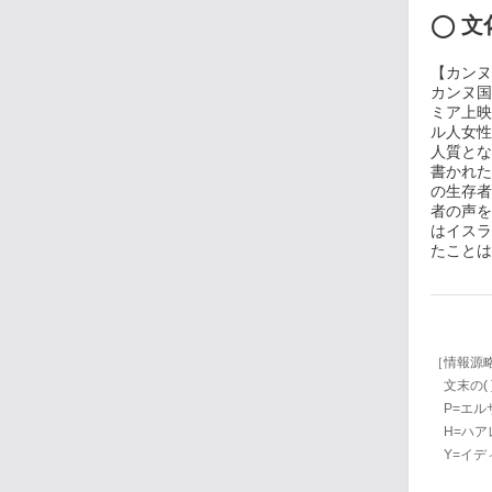
◯
文
【カンヌ映
カンヌ国
ミア上映
ル人女性
人質とな
書かれた
の生存者
者の声を
はイスラ
たことは
［情報源
文末の(
P=エルサレム
H=ハアレツ
Y=イデ