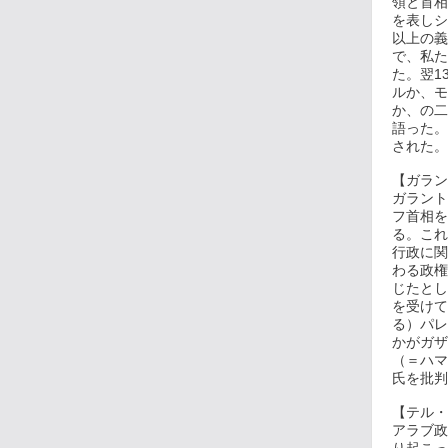
領と首相
を表しシ
以上の義
で、私た
た。翌1
ルか、モ
か、の二
語った。
された。(
【ガラン
ガラント
フ首相を
る。これ
行政に関
わる政権
じたとし
を受けて
る）パレ
かがガザ
（＝ハマ
氏を批判し
【テル・
アラブ政