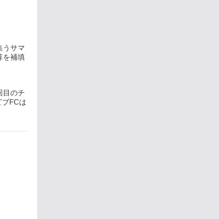
集うサマ
算を補填
回目のチ
ブFCは