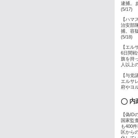
逮捕。ま
(5/17)
【ハマス
治安部
捕。容
(5/18)
【エルサ
6日間
旗を持っ
人以上の
【与党議
エルサ
府やヨル
◯
内
【偽ID
国家監査
も40
区から
化して