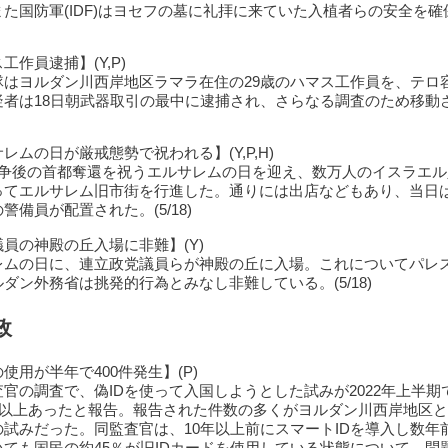
た国防軍(IDF)はヨセフの墓に礼拝に来ていた入植者らの安全を確
工作員逮捕】(Y,P)
隊はヨルダン川西岸地区ラマラ在住の29歳のハマス工作員を、テロ
疑者は18日朝武器取引の最中に逮捕され、さらなる調査のため移動
レムの日が厳戒態勢で祝われる】(Y,P,H)
戦争後の首都奪還を祝うエルサレムの日を迎え、数万人のイスラエル
てエルサレム旧市街を行進した。通りには出店などもあり、当日は3,
警備員が配置された。(5/18)
員の神殿の丘入場に非難】(Y)
レムの日に、連立政党議員らが神殿の丘に入場。これについてパレ
ダン外務省は挑発的行為とみなし非難している。(5/18)
政
の使用が半年で400件発生】(P)
官の調査で、偽IDを使って入国しようとした試みが2022年上半期
0件以上あったと報告。報告された件数の多くがヨルダン川西岸地区
の試みだった。同監査官は、10年以上前にスマートIDを導入し数年
いても国民の約45％が旧IDカードを使用している状態について、問