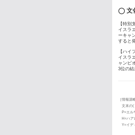
◯ 文
【特別支
イスラ
ーキャ
すると発表
【ハイフ
イスラエ
ャンピ
3位の結果
［情報源
文末の(
P=エルサレム
H=ハアレツ
Y=イデ