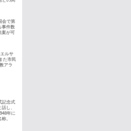
国会で第
る事件数
法案が可
在エルサ
。また市民
ト教アラ
式記念式
と話し、
48年に
名称。