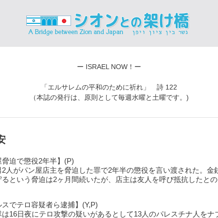
ー ISRAEL NOW！ー
「エルサレムの平和のために祈れ」 詩 122
（本誌の発行は、原則として毎週水曜と土曜です。)
安
脅迫で懲役2年半】(P)
男2人がパン屋店主を脅迫した罪で2年半の懲役を言い渡された。金
守るという脅迫は2ヶ月間続いたが、店主は友人を呼び抵抗したとの
スでテロ容疑者ら逮捕】(Y,P)
隊は16日夜にテロ攻撃の疑いがあるとして13人のパレスチナ人をナ