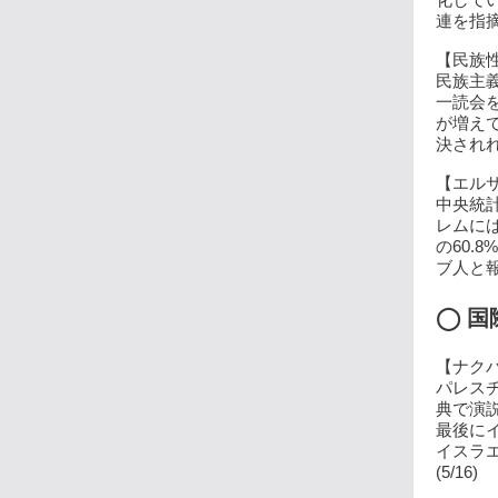
連を指摘
【民族性
民族主
一読会
が増え
決されれ
【エルサ
中央統
レムには
の60.
ブ人と報
◯
国
【ナクバ
パレス
典で演
最後に
イスラ
(5/16)