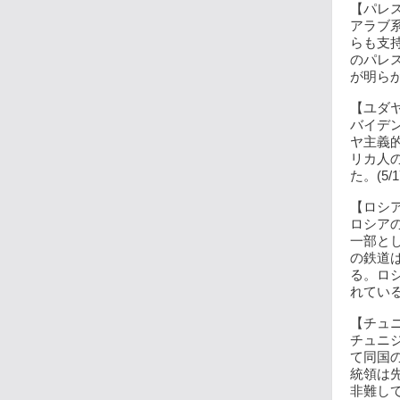
【パレス
アラブ
らも支
のパレ
が明らか
【ユダヤ
バイデ
ヤ主義
リカ人
た。(5/1
【ロシア
ロシア
一部と
の鉄道
る。ロ
れている。
【チュニ
チュニ
て同国
統領は
非難してい