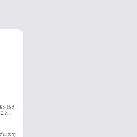
銭を払え
こと。
ブルスで