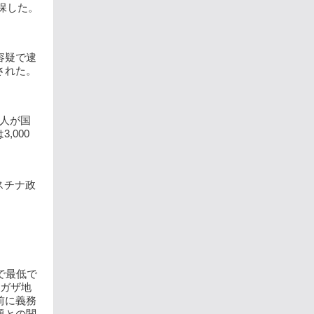
保した。
容疑で逮
された。
人が国
000
スチナ政
で最低で
とガザ地
前に義務
題との関