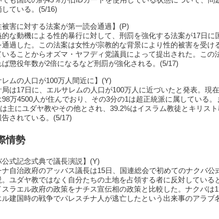
している。(5/16)
被害に対する法案が第一読会通過】(P)
義的な動機による性的暴行に対して、刑罰を強化する法案が17日に
を通過した。この法案は女性が宗教的な背景により性的被害を受け
ていることからオズマ・ヤフディ党議員によって提出された。この
ば懲役年数が2倍になるなど刑罰が強化される。(5/17)
レムの人口が100万人間近に】(Y)
計局は17日に、エルサレムの人口が100万人に近づいたと発表。現
98万4500人が住んでおり、その3分の1は超正統派に属している
8%は主にユダヤ教やその他とされ、39.2%はイスラム教徒とキリス
告されている。(5/17)
際情勢
公式記念式典で議長演説】(Y)
チナ自治政府のアッバス議長は15日、国連総会で初めてのナクバ公
説。ユダヤ教ではなく自分たちの土地を占領する者に反対している
イスラエル政府の政策をナチス宣伝相の政策と比較した。ナクバは19
エル建国時の戦争でパレスチナ人が逃亡したという出来事のアラブ