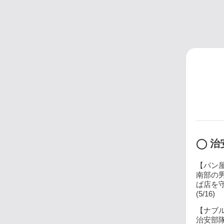
◯ 治
【パン屋
南部の
ば店を
(5/16)
【ナブル
治安部