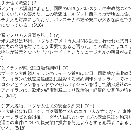
チナ住民調査】(P)
系メディアの調査によると、国民の63％がパレスチナの主政党の2
持していないと答えた。この調査はヨルダン川西岸とガザ地区に住む
スチナ人を対象にしており、パレスチナの経済発展が大きな課題で
になっている。(5/16)
系アメリカ人月間を祝う】(Y)
ン米大統領は16日、ユダヤ系アメリカ人月間を記念し行われた式典
的な力の台頭を防ぐことが重要であると語った。この式典ではユダ
の物語が背景となった「パレード」というミュージカルの演目が披
7)
とイランが南北鉄道融資調印】(Y)
のプーチン大統領とイランのライーシ首相は17日、国際的な南北輸
して、イランの鉄道路線建設に融資する契約調印をオンラインで行
はロシアとイランをインドやアゼルバイジャンを通して結ぶ経路の
シアとイランは、欧米の経済制裁により政治的・経済的な関係の強
(5/17)
ジア大統領、ユダヤ系住民の安全を約束】(Y,H)
ジア大統領は17日、シナゴグ襲撃で2人のユダヤ人が亡くなった事
のチーフラビと会談後、ユダヤ人住民とシナゴグの安全保証を約束
先週この事件について観光業に損害を与えようとする犯罪者による
る。(5/18)