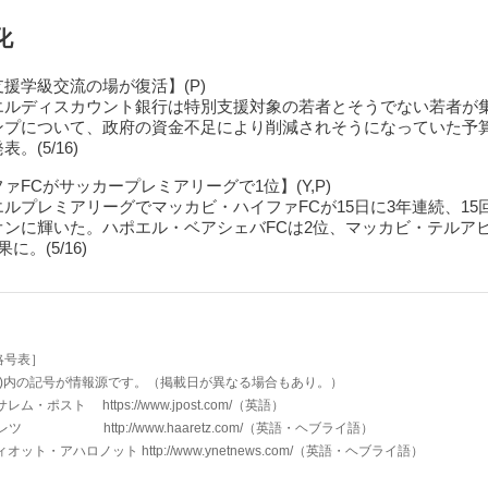
化
援学級交流の場が復活】(P)
エルディスカウント銀行は特別支援対象の若者とそうでない若者が
ンプについて、政府の資金不足により削減されそうになっていた予
。(5/16)
ァFCがサッカープレミアリーグで1位】(Y,P)
ルプレミアリーグでマッカビ・ハイファFCが15日に3年連続、15
オンに輝いた。ハポエル・ベアシェバFCは2位、マッカビ・テルアビ
に。(5/16)
略号表］
 )内の記号が情報源です。（掲載日が異なる場合もあり。）
・ポスト https://www.jpost.com/
（英語）
 http://www.haaretz.com/
（英語・ヘブライ語）
ィオット・アハロノット
http://www.ynetnews.com/
（英語・ヘブライ語）