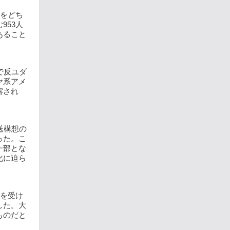
つをどち
953人
あること
で反ユダ
ヤ系アメ
露され
送構想の
った。こ
一部とな
化に迫ら
件を受け
した。大
ものだと