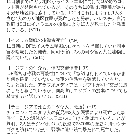
11日朝までにガザ地区からイスラエルに向けて507発のロケ
ット弾が発射されているが、そのうち110発は飛距離が足ら
ずガザ地区内に落下している。IDFはこれにより子供1人を
含む4人のガザ地区住民が死亡したと発表。パレスチナ自治
政府は9日にイスラエルの攻撃により10人が死亡したと発表
している。(5/11)
【イスラム聖戦の指導者死亡】(Y,P)
11日朝にIDFはイスラム聖戦のロケットを指揮していた司令
官を暗殺したと発表。同司令官は2人の司令官と共に建物に
隠れていた。(5/11)
【エジプトの仲介も、停戦交渉停滞】(P)
IDF高官は停戦の可能性について「協議は行われているがま
だ何も確定していない。物事の信憑性を確認しているとこ
ろ」と話した。アラブ系メディアはエジプトが和平交渉に成
功したと報じているが、同高官はエジプトの提案についても
精査すると話している。(5/11)
【チュニジアで死亡のユダヤ人、搬送】(Y,P)
チュニジアでユダヤ人の従兄弟2人が襲撃により死亡した事
件で、2人の遺体がイスラエルに向けて運ばれていることが
判明。2人はラグバオメルの祝祭で2500年の歴史を持つシナ
ゴグを訪れていたが、襲撃に遭い銃で撃たれて死亡した。