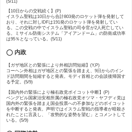
(5/11)
【10日からの交戦続く】(P)
イスラム聖戦は10日から合計803発のロケット弾を発射して
おり、それに対しIDFは191発のロケット弾を発射してい
る。この交戦の中でイスラム聖戦の司令官が2人死亡してい
る。ミサイル防衛システム「アイアンドーム」の防衛成功率
は95％となっている。(5/11)
◯
内政
【ガザ地区との緊張により外相訪問短縮】(Y,P)
コーヘン外相はガザ地区との緊張を踏まえ、9日からのイン
ド訪問期間を短縮すると発表。モディ首相との会談後帰国す
る予定。(5/9)
【国内外の緊張により極右政党ボイコット中断】(P)
ベングビル国家治安相所属の極右政党オツマ・ヤフディ党は
国内外の緊張を踏まえ国会投票への不参加などのボイコット
を中断すると発表。声明ではイスラム聖戦の指導者が暗殺さ
れたことに言及し、「攻勢的な姿勢を望む」とコメントして
いる。(5/9)