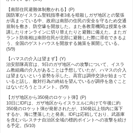
【南部住民避難体制敷かれる】(P)
国防軍がイスラム聖戦指導者3名を暗殺しガザ地区との緊張
が高まっている中、政府は南部の住民の安全を守るため交通
規制を敷き、防空壕を開放した。また各教育機関は授業を休
講したりオンラインに切り替えたりと避難に備えた。またガ
ラント防衛相は南部住民が北部に避難した際に滞在できるよ
う、全国のゲストハウスを開放する施策を展開している。
(5/9)
【ハマスの介入は望まず】(Y)
治安部隊高官は、9日のガザ地区への攻撃について、イスラ
ム教組織の介入があることは予想していたが、ハマスの介入
は望まないという姿勢を示した。高官は調停交渉が始まって
いると話し、敵対行為の終結を望んでいるが調停を急ぐこと
はないだろうとコメント。(5/9)
【ガザ地区から350発のロケット弾】(P)
10日にIDFは、ガザ地区からイスラエルに向けて午後に約
350発のロケット弾が発射されたが、150発以上領内に落下
するか、海に墜落したと発表。IDFは応戦しており、武器庫
を含むパレスチナ
自治区全域の標的ポイントへの攻撃を続け
る予定。(5/10)