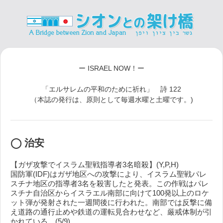
ー ISRAEL NOW！ー
「エルサレムの平和のために祈れ」 詩 122
（本誌の発行は、原則として毎週水曜と土曜です。)
◯ 治安
【ガザ攻撃でイスラム聖戦指導者3名暗殺】(Y,P,H)
国防軍(IDF)はガザ地区への攻撃により、イスラム聖戦パレ
スチナ地区の指導者3名を殺害したと発表。この作戦はパレ
スチナ自治区からイスラエル南部に向けて100発以上のロケ
ット弾が発射された一週間後に行われた。南部では反撃に備
え道路の通行止めや鉄道の運転見合わせなど、厳戒体制が引
かれている。(5/9)