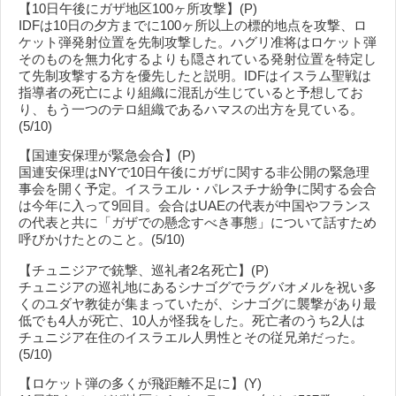
【10日午後にガザ地区100ヶ所攻撃】(P)
IDFは10日の夕方までに100ヶ所以上の標的地点を攻撃、ロ
ケット弾発射位置を先制攻撃した。ハグリ准将はロケット弾
そのものを無力化するよりも隠されている発射位置を特定し
て先制攻撃する方を優先したと説明。IDFはイスラム聖戦は
指導者の死亡により組織に混乱が生じていると予想してお
り、もう一つのテロ組織であるハマスの出方を見ている。
(5/10)
【国連安保理が緊急会合】(P)
国連安保理はNYで10日午後にガザに関する非公開の緊急理
事会を開く予定。イスラエル・パレスチナ紛争に関する会合
は今年に入って9回目。会合はUAEの代表が中国やフランス
の代表と共に「ガザでの懸念すべき事態」について話すため
呼びかけたとのこと。(5/10)
【チュニジアで銃撃、巡礼者2名死亡】(P)
チュニジアの巡礼地にあるシナゴグでラグバオメルを祝い多
くのユダヤ教徒が集まっていたが、シナゴグに襲撃があり最
低でも4人が死亡、10人が怪我をした。死亡者のうち2人は
チュニジア在住のイスラエル人男性とその従兄弟だった。
(5/10)
【ロケット弾の多くが飛距離不足に】(Y)