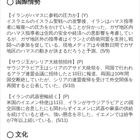
◯
国際情勢
【イランがハマスに参戦の圧力か】(Y)
イスラエルのイスラム聖戦への攻撃後、イランはハマス指導
者に報復への圧力をかけていることが分かった。ガザ地区内
のハマス指導者は住民の安全や経済への悪影響を考慮してい
るが、ガザ地区外の指導者はイランとの防衛同盟を支持し戦
闘への参加を促している。現地メディアは今後数日間でガザ
地区のハマスの動きが決まるだろうと予測。(5/9)
【サウジ王がシリア大統領招待】(P)
サウジアラビア王はシリアのアサド大統領を、同国で行われ
るアラブ連盟会議に招待したと10日に報道。両国は10年間
国交断絶していたが、シリアの連盟復帰を受けて外交関係を
再開すると公表していた。(5/10)
【イランの武器密輸続く】(P)
米国のイエメン特使は11日、イランがサウジアラビアとの国
交回復に合意したにも関わらずイエメンに武器や麻薬の供給
を続けていると述べ、強い懸念を示した。イエメンでは紛争
が7年以上続いている。(5/11)
◯ 文化