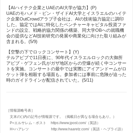
【AIハイテク企業とUAEのAI大学が協力】(P)
UAEのモハメド・ビン・ザイドAI大学とイスラエルのハイテ
ク企業OutCrowdアラブ子会社は、AIの技術協力協定に調印
した。協定ではAIに特化したベンチャーキャピタル投資ファ
ンドの設立、戦略的協力関係の構築、同大学OBへの就職機
会の提供などAI技術研究の発展や商業化に向けた取り組みが
含まれる。(5/9)
【空撃の下でロックコンサート】(Y)
テルアビブで11日夜に、90年代イスラエルロックの大御所
アビブ・ゲフェン氏がガザ地区からの空爆が続く中コンサー
トを実施。コンサートの最中では実際にアイアンドームがロ
ケット弾を相殺する場面も。参加者には事前に危険が迫った
時のガイドラインが配信されていた。(5/11)
［情報源略号表］
文末の( )内の記号が情報源です。（掲載日が異なる場合もあり。）
P=エルサレム・ポスト https://www.jpost.com/
（英語）
H=ハアレツ http://www.haaretz.com/
（英語・ヘブライ語）