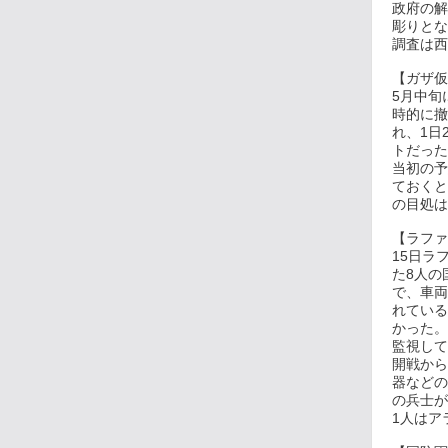
政府の解
彫りとな
調査は西
【ガザ仮
5月中旬
時的に撤
れ、1日
トだった
当初の予
ておくと
の目処は
【ラファ
15日ラ
た8人の
で、車両
れている
かった。
監視して
開戦から
器などの
の兵士が
1人はア