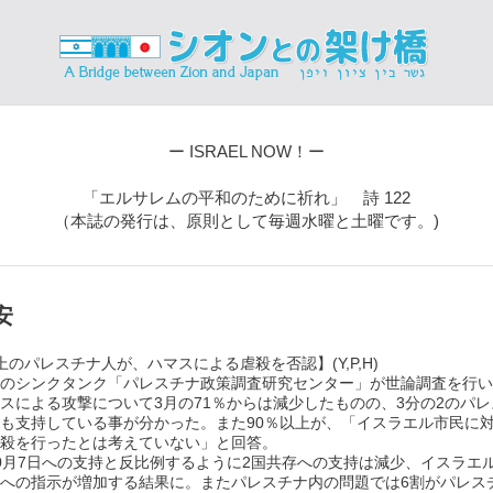
ー ISRAEL NOW！ー
「エルサレムの平和のために祈れ」 詩 122
（本誌の発行は、原則として毎週水曜と土曜です。)
安
上のパレスチナ人が、ハマスによる虐殺を否認】(Y,P,H)
のシンクタンク「パレスチナ政策調査研究センター」が世論調査を行い、
スによる攻撃について3月の71％からは減少したものの、3分の2のパ
も支持している事が分かった。また90％以上が、「イスラエル市民に
殺を行ったとは考えていない」と回答。
0月7日への支持と反比例するように2国共存への支持は減少、イスラエ
への指示が増加する結果に。またパレスチナ内の問題では6割がパレス