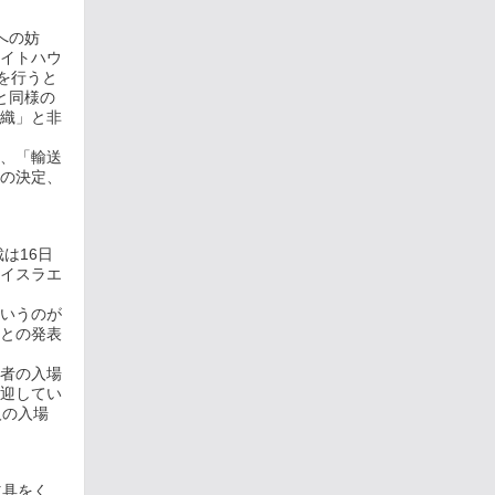
への妨
イトハウ
を行うと
と同様の
織」と非
、「輸送
の決定、
は16日
イスラエ
いうのが
との発表
者の入場
迎してい
人の入場
道具をく