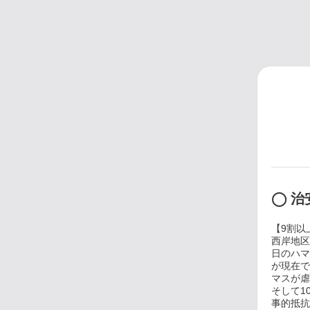
◯ 治
【9割以
西岸地区
日のハマ
が現在で
マスが虐
そして1
事的抵抗