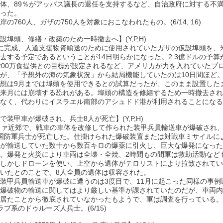
体、89％がアッバス議長の退任を支持するなど、自治政府に対する不
った。
岸の760人、ガザの750人を対象におこなわれたもの。(6/14, 16)
設埠頭、修繕・改築のため一時撤去へ】(Y,P,H)
に完成、人道支援物資輸送のために使用されていたガザの仮設埠頭を、
去する予定であるということが14日明らかになった。2.3億ドルの予算
200万食提供との目標が設定されるなど、アメリカが力を入れていたプ
が、「予想外の海の気象状況」から結局機能していたのは10日間ほど
想は9月までは埠頭を使用できるとの試算だったが、このまま設置した
来月には崩壊する恐れがある。埠頭の構造を修繕するため一時撤去され
なく、代わりにイスラエル南部のアシュドド港が利用されることになる。(
で装甲車が爆破され、兵士8人が死亡】(Y,P,H)
ファ近郊で、戦車の車体を改修して作られた装甲兵員輸送車が爆破され
国防軍兵士が死亡した。仕掛けられた爆破装置または対戦車ミサイルに
が輸送していた数十から数百キロの爆薬に引火し、巨大な爆発になった
。爆発と火災により車両は全壊・全焼、2時間もの間軍は救助活動など
しかしドローンを使い、上空から遺体がテロリストにより拉致されてい
いたとのことで、8人全員の遺体は収容された。
装甲兵員輸送車が爆破に遭うのは3度目で、11月に起こった同様の事例
爆破物の輸送に関してはより厳しい基準が課されていたのだが、車両内
居たことから徹底されていなかったもようで、軍は調査を行っている。
ラブ系のドゥルーズ人兵士。(6/15)