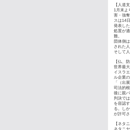
【人道支
1月末よ
害・強奪
スは14
発表した
処置が適
難。
団体側は
された人
そして人
【仏、防
世界最大
イスラエ
ル企業の
「（出展
司法的根
後に親パ
判決では
を容認す
る。しか
が許可され
【ネタニ
ネタニヤ