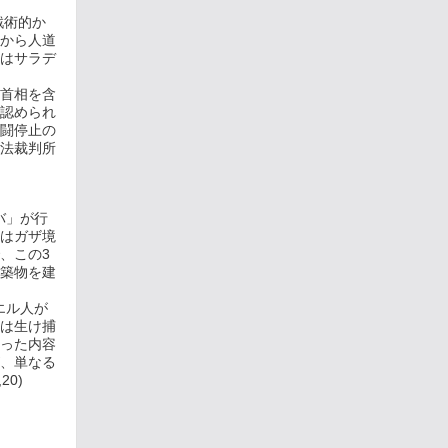
戦術的か
から人道
はサラデ
首相を含
認められ
闘停止の
法裁判所
バ」が行
はガザ境
、この3
築物を建
エル人が
は生け捕
った内容
、単なる
0)