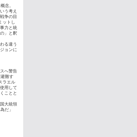
は概念。
いう考え
戦争の目
ミットし
事力と統
の」と釈
わる違う
ジョンに
スへ警告
団避難す
スラエル
使用して
くことと
国大統領
行為だ」