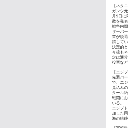
【ネタニ
ガンツ元
月9日に
散を発表
戦争内閣
ザーバー
首が脱退
請してい
決定的と
今後もネ
定は通常
投票など
【エジプ
先週バー
で、エジ
見込みの
タール紙
戦闘にお
いる。
エジプト
加した同
海の鎮静