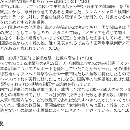
が人道的な戦闘停止を行う― 政府は反発】(Y,P,H)
道官は16日、ラファにおいて午前8時から午後7時までの戦闘停止を「
観点」から、毎日行う意向であると発表した。ケレム・シャロム検問所
せたトラックに対し、安全な経路を確保するのが目的で、対象となるの
をはじめとする幹線道路。
ルと国連やその他国際組織との議論の末の決定であり、国防関係者は「
の決定」としているものの、ネタニヤフ氏は「メディアを通じて知り、
はなく、私との連携がないままの決定」と矛盾した主張をしている。戦
国際社会からの非難の他、近く発表されるであろう国際刑事裁判所／司
どがあると言われている。(6/16)
団、10月7日直前に越境攻撃・拉致を警告】(Y,P,H)
日のハマスによる攻撃前の9月19日、ガザ師団はハマスの特殊部隊「ヌフ
軍事訓練についてのレポートを提出していたことが分かった。その訓練
線基地やキブツへの襲撃や兵士や一般市民たちの拉致に特化したもので
ハマスはそれを実行に移したことになる。国防軍の前線基地に似せた建
部隊がそれぞれの基地を制圧する訓練を行っていた。
内では諜報部の分析結果もあり、成功した場合は200～250人のイスラ
るとの概算が出ており、これは実際に拉致された数とほぼ同数。訓練に
人質の監禁方法や、どの状況下であれば処刑すべきなのかについてとい
ていた。報道の数日後、軍関係者は「女性哨兵たちは正しく報告したが
過ぎないとの結論が上層部によって出された」と述べている。(6/17-18,2
政