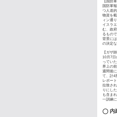
【国防軍
国防軍報
つ人道的
物資を載
ィン通り
イスラエ
む、政府
るもので
背景には
の決定な
【ガザ師
10月7
っていた
界上の前
週間後に
て、計4
レポート
拉致され
りにした
も含まれ
一訓練に
◯
内