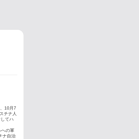
10月7
レスチナ人
対してハ
ルへの軍
チナ自治