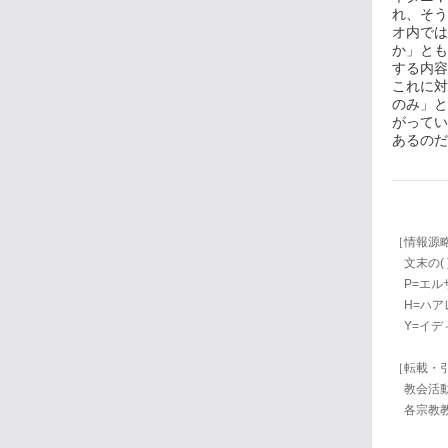
れ、そう
オ内では
か」とも
する内容
これに対
のみ」と
がってい
あるのだ
［情報源
文末の(
P=エルサレム
H=ハアレツ
Y=イデ
［転載・
教会活動
各宗教教