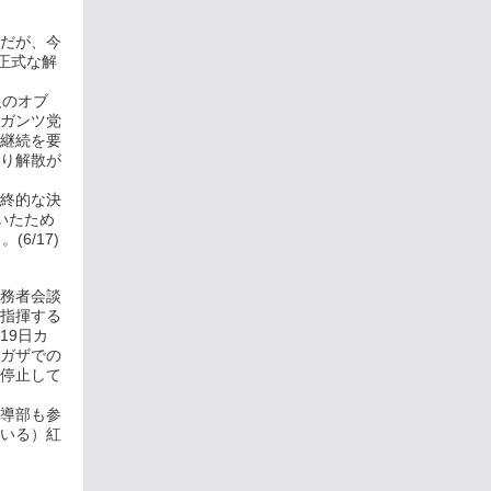
だが、今
正式な解
人のオブ
ガンツ党
継続を要
り解散が
終的な決
いたため
6/17)
務者会談
指揮する
19日カ
ガザでの
停止して
指導部も参
いる）紅