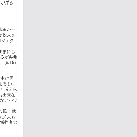
満が浮き
米軍が一
が投入さ
ロジェク
。
ままにし
るが再開
6/15)
、中に居
よるもの
と考えら
も出来な
ないかは
以降、武
に8人も
犠牲者の