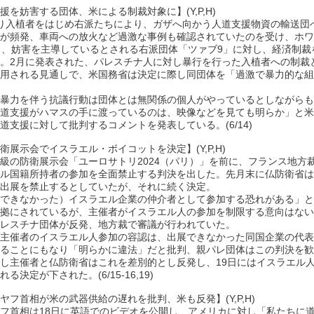
援を妨害する団体、米による制裁対象に】(Y,P,H)
り入植者をはじめ右派たちにより、ガザへ向かう人道支援物資の輸送団
が頻発、車両への放火など過激な事例も確認されていたのを受け、ホワ
日、妨害を主導しているとされる右派団体「ツァブ9」に対し、経済制裁
。2月に発表された、パレスチナ人に対し暴行を行った入植者への制裁
用される見通しで、米国務省は決定に際し同団体を「過激で暴力的な組
暴力を伴う抗議行動は団体とは無関係の個人がやっているとしながらも
道支援がハマスの手に渡っているのは、映像などを見ても明らか」と米
道支援に対して批判するコメントを発表している。(6/14)
衛展示会でイスラエル・ボイコットを決定】(Y,P,H)
級の防衛展示会「ユーロサトリ2024（パリ）」を前に、フランス地方裁
ル国籍所持者の参加を全面禁止する判決を出した。先月末に仏防衛省は
出展を禁止するとしていたが、それに続く決定。
できなかった）イスラエル企業の仲介者として参加する恐れがある」と
拠にされているが、主催者がイスラエル人の参加を制限する意向はない
レスチナ団体が反発、地方裁で審議が行われていた。
主催者のイスラエル人参加の容認は、出展できなかった同国企業の代表
ることにもなり「明らかに違法」だと批判、親パレ団体はこの判決を歓
し主催者と仏防衛省はこれを差別的とし反発し、19日にはイスラエル
る決定が下された。(6/15-16,19)
ヤフ首相が米の武器供給の遅れを批判、米も反発】(Y,P,H)
フ首相は18日に英語でのビデオを公開し、アメリカに対し「私たちに