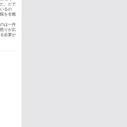
た。ビデ
いるの
限を非難
のは一件
怒りが広
る必要が