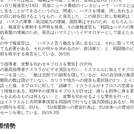
官「ハマスは概念、殲滅は不可能」と発言、首相は批判】(Y,P,H)
ハガリ報道官が19日、民放ニュース番組のインタビューで「ハマスと
し去ることができるというのは、間違い。ハマスを壊滅、消し去れると
の目に砂を投げるようなもの」と発言した。この発言に対し首相府は「
は、ハマスの軍事・統治能力の壊滅。国防軍はそれのため、もちろんコ
と、報道官を牽制する声明を発表。その後報道官も「戦闘はハマスの軍
的基盤の壊滅のため。発言はハマスというイデオロギーとして捉えたも
る。
の中で報道官は、「ハマスと言う概念を消し去るには、それに取って代
てる必要がある。それが何かを決めるのが、政治家だ」と、戦闘後のビ
府を暗示する発言をしている。(6/19)
ラ指導者、攻撃を匂わせキプロスを警告】(Y,P,H)
の最高指導者ナスララがビデオ演説を行い、イスラエルに加えてキプロ
ージを送った。「敵は北部での損害を隠しているが、42の自治体が集
難民の数は隠せていない。ガリラヤ地方への侵攻も選択肢の1つ」とイ
語った後、キプロスに対して「訓練で、イスラエルがキプロスの空港を
う情報がある。戦時中の使用をキプロスが許せば、彼らも戦争に身を置
らを止めるものは何もない」と、攻撃を匂わせるような警告を行った。
はイスラエルと共同軍事演習を同国内で行うなど協力関係はあるが、同
の関与を否定。EUも、「EU加盟国への脅迫行為は、EU全体への脅迫
ージを発している。(6/19-20)
際情勢