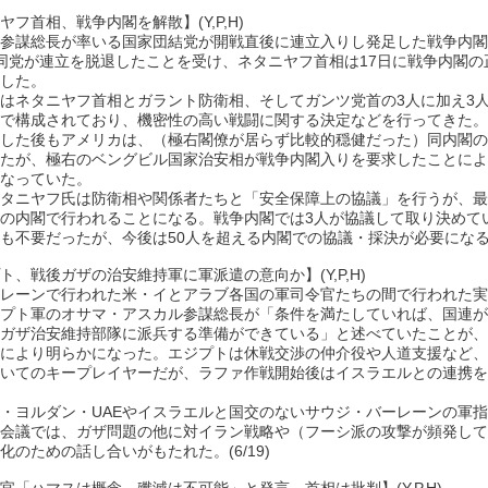
ヤフ首相、戦争内閣を解散】(Y,P,H)
参謀総長が率いる国家団結党が開戦直後に連立入りし発足した戦争内閣
同党が連立を脱退したことを受け、ネタニヤフ首相は17日に戦争内閣の
した。
はネタニヤフ首相とガラント防衛相、そしてガンツ党首の3人に加え3
で構成されており、機密性の高い戦闘に関する決定などを行ってきた。
した後もアメリカは、（極右閣僚が居らず比較的穏健だった）同内閣の
たが、極右のベングビル国家治安相が戦争内閣入りを要求したことによ
なっていた。
タニヤフ氏は防衛相や関係者たちと「安全保障上の協議」を行うが、最
の内閣で行われることになる。戦争内閣では3人が協議して取り決めて
も不要だったが、今後は50人を超える内閣での協議・採決が必要になる。(
ト、戦後ガザの治安維持軍に軍派遣の意向か】(Y,P,H)
レーンで行われた米・イとアラブ各国の軍司令官たちの間で行われた実
プト軍のオサマ・アスカル参謀総長が「条件を満たしていれば、国連が
ガザ治安維持部隊に派兵する準備ができている」と述べていたことが、
により明らかになった。エジプトは休戦交渉の仲介役や人道支援など、
いてのキープレイヤーだが、ラファ作戦開始後はイスラエルとの連携を
・ヨルダン・UAEやイスラエルと国交のないサウジ・バーレーンの軍
会議では、ガザ問題の他に対イラン戦略や（フーシ派の攻撃が頻発して
化のための話し合いがもたれた。(6/19)