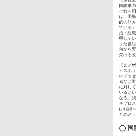
【軍報道
国防軍の
それを消
は、国民
的の1つ
ている」
治・組織
明してい
また番組
何かを育
欠ける政
【ヒズボ
ヒズボラ
のメッセ
るなど避
に対して
いるとい
なる。我
キプロス
は戦闘へ
とのメッセ
◯
国