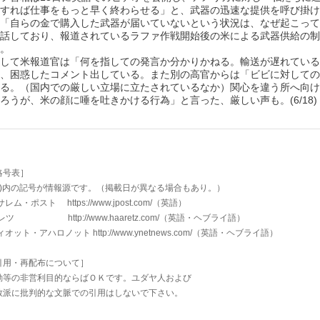
すれば仕事をもっと早く終わらせる」と、武器の迅速な提供を呼び掛け
「自らの金で購入した武器が届いていないという状況は、なぜ起こって
話しており、報道されているラファ作戦開始後の米による武器供給の制
。
して米報道官は「何を指しての発言か分かりかねる。輸送が遅れている
、困惑したコメント出している。また別の高官からは「ビビに対しての
る。（国内での厳しい立場に立たされているなか）関心を違う所へ向け
ろうが、米の顔に唾を吐きかける行為」と言った、厳しい声も。(6/18)
略号表］
 )内の記号が情報源です。（掲載日が異なる場合もあり。）
・ポスト https://www.jpost.com/
（英語）
 http://www.haaretz.com/
（英語・ヘブライ語）
ィオット・アハロノット
http://www.ynetnews.com/
（英語・ヘブライ語）
引用・再配布について］
等の非営利目的ならばＯＫです。ユダヤ人および
派に批判的な文脈での引用はしないで下さい。