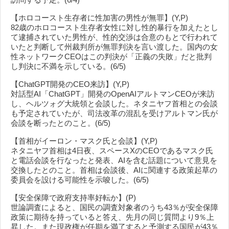
【ホロコースト生存者に性加害の男性が無罪】(Y,P)
82歳のホロコースト生存者女性に対し性的暴行を加えたとし
て逮捕されていた男性が、性的交渉は合意のもとで行われて
いたと判断して州裁判所が無罪判決を言い渡した。国内の女
性ネットワークCEOはこの判決が「正義の失敗」だと批判
し判決に不満を示している。(6/5)
【ChatGPT開発のCEO来訪】(Y,P)
対話型AI「ChatGPT」開発のOpenAIアルトマンCEOが来訪
し、ヘルツォグ大統領と会談した。ネタニヤフ首相との会談
も予定されていたが、司法改革の混乱を受けアルトマン氏が
会談を断ったとのこと。(6/5)
【首相がイーロン・マスク氏と会談】(Y,P)
ネタニヤフ首相は4日夜、スペースXのCEOであるマスク氏
と電話会談を行なったと発表、AIを含む話題について意見を
交換したとのこと。首相は会談後、AIに関連する政策起草の
委員会を設ける可能性を示唆した。(6/5)
【安全保障で政府支持率好転か】(P)
世論調査によると、国民の調査対象者のうち43％が安全保障
政策に期待を持っていると答え、先月の同じ質問より9％上
昇した。また現政権が任期を満了すると予測する国民が43％