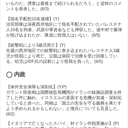
いものだ。捜査は最後まで続けられるだろう」と追悼のコメ
ントを発表した。(6/3)
【指名手配犯10名逮捕】(Y)
治安部隊は深夜西岸地区にて指名手配されていたパレスチナ
人10名を拘束。武器や軍資金なども押収した。途中村で爆弾
が投げ込まれたが、隊員に怪我人はいない。(6/5)
【銃撃戦により3歳児死亡】(Y)
先週の西岸地区での銃撃戦に巻き込まれたパレスチナ人3歳
児が怪我により死亡。父親は病院で治療を受け回復してい
る。幼児はIDF兵の誤射により怪我を負った。(6/5)
◯
内政
【体外安全保障も深刻化】(Y,P)
ガラント防衛相は国際核監視機関がイランの核施設調査を終
了した件に触れ、イスラエルの直面する危機が加速・深刻化
していると述べた。同相は「国土の安全を守る義務を果たす
よう求められるかもしれない」と徴兵についても言及した。
(6/2)
【イタリアで亡くなったスパイ、対イラン作戦実施か】(P)