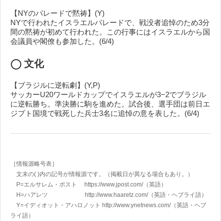
【NYのパレードで黙祷】(Y)
NYで行われたイスラエルパレードで、戦没者追悼のため3分
間の黙祷が初めて行われた。この行事にはイスラエルから国
会議員や閣僚も参加した。(6/4)
◯ 文化
【ブラジルに逆転劇】(Y,P)
サッカーU20ワールドカップでイスラエルが3−2でブラジル
に逆転勝ち。準決勝に駒を進めた。試合後、選手団は前日エ
ジプト国境で戦死した兵士3名に追悼の意を表した。(6/4)
［情報源略号表］
文末の( )内の記号が情報源です。（掲載日が異なる場合もあり。）
P=エルサレム・ポスト https://www.jpost.com/
（英語）
H=ハアレツ http://www.haaretz.com/
（英語・ヘブライ語）
Y=イディオット・アハロノット
http://www.ynetnews.com/
（英語・ヘブ
ライ語）