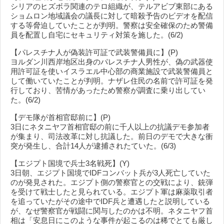
シリアのヒズボラ関連のテロ組織が、テルアビブ東部にある
ショムロン地域議会の議長に対して暗殺予告のビデオを配信
する等脅迫していたことが判明。警察は安全確保のため警備
員を配置し自宅にセキュリティ対策を施した。(6/2)
【パレスチナ人が偽装許可証で武装警備員に】(P)
ヨルダン川西岸地区出身のパレスチナ人男性が、偽の武器使
用許可証を使いイスラエル中心部の商業施設で武装警備員と
して働いていたことが判明。ナザレ住民の名前で許可証を発
行しており、苦情があったため警察が調査に乗り出してい
た。(6/2)
【デモ隊が首相官邸前に】(P)
3日にネタニヤフ首相官邸の前に千人以上の抗議デモ参加者
が集まり、司法改革に対し抗議した。前日のデモで大きな衝
突が発生し、合計14人が逮捕されたていた。(6/3)
【エジプト国境で兵士3名戦死】(Y)
3日朝、エジプト国境でIDFコンバット兵が3人死亡していた
のが発見された。エジプト側の警察官との交戦により、銃弾
を受けて戦士したと見られている。エジプト軍は麻薬取引者
を追っていたがその途中でIDF兵と遭遇したと説明している
が、なぜ警察官が戦闘に関与したのかは不明。ネタニヤフ首
相は「安息日にこのような事件が起こるのは稀でとても厳し