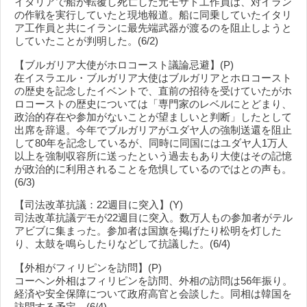
イタリアで船が転覆し死亡した元モサド工作員は、対イラン
の作戦を実行していたと現地報道。船に同乗していたイタリ
ア工作員と共にイランに最先端武器が渡るのを阻止しようと
していたことが判明した。(6/2)
【ブルガリア大使がホロコースト議論忌避】(P)
在イスラエル・ブルガリア大使はブルガリアとホロコースト
の歴史を記念したイベントで、直前の招待を受けていたがホ
ロコーストの歴史については「専門家のレベルにとどまり、
政治的存在や参加がないことが望ましいと判断」したとして
出席を辞退。今年でブルガリアがユダヤ人の強制送還を阻止
して80年を記念しているが、同時に同国にはユダヤ人1万人
以上を強制収容所に送ったという過去もあり大使はその記憶
が政治的に利用されることを危惧しているのではとの声も。
(6/3)
【司法改革抗議：22週目に突入】(Y)
司法改革抗議デモが22週目に突入。数万人もの参加者がテル
アビブに集まった。参加者は国旗を掲げたり松明を灯した
り、太鼓を鳴らしたりなどして抗議した。(6/4)
【外相がフィリピンを訪問】(P)
コーヘン外相はフィリピンを訪問、外相の訪問は56年振り。
経済や安全保障について政府高官と会談した。同相は韓国を
訪問する予定。(6/4)