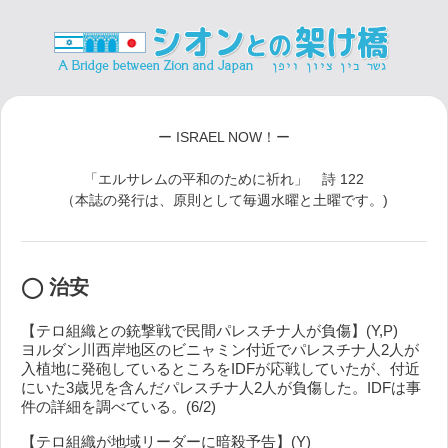
ー ISRAEL NOW！ー
「エルサレムの平和のために祈れ」 詩 122
（本誌の発行は、原則として毎週水曜と土曜です。)
◯ 治安
【テロ組織との銃撃戦で民間パレスチナ人が負傷】(Y,P)
ヨルダン川西岸地区のビニャミン付近でパレスチナ人2人が
入植地に発砲しているところをIDFが応戦していたが、付近
にいた3歳児を含んだパレスチナ人2人が負傷した。IDFは事
件の詳細を調べている。(6/2)
【テロ組織が地域リーダーに暗殺予告】(Y)