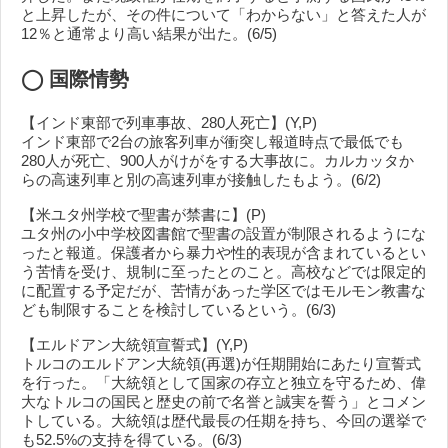
と上昇したが、その件について「わからない」と答えた人が
12％と通常より高い結果が出た。(6/5)
◯
国際情勢
【インド東部で列車事故、280人死亡】(Y,P)
インド東部で2台の旅客列車が衝突し報道時点で最低でも
280人が死亡、900人がけがをする大事故に。カルカッタか
らの高速列車と別の高速列車が接触したもよう。(6/2)
【米ユタ州学校で聖書が禁書に】(P)
ユタ州の小中学校図書館で聖書の設置が制限されるようにな
ったと報道。保護者から暴力や性的表現が含まれているとい
う苦情を受け、規制に至ったとのこと。高校などでは限定的
に配置する予定だが、苦情があった学区ではモルモン教書な
ども制限することを検討しているという。(6/3)
【エルドアン大統領宣誓式】(Y,P)
トルコのエルドアン大統領(再選)が任期開始にあたり宣誓式
を行った。「大統領として国家の存立と独立を守るため、偉
大なトルコの国民と歴史の前で名誉と誠実を誓う」とコメン
トしている。大統領は歴代最長の任期を持ち、今回の選挙で
も52.5%の支持を得ている。(6/3)