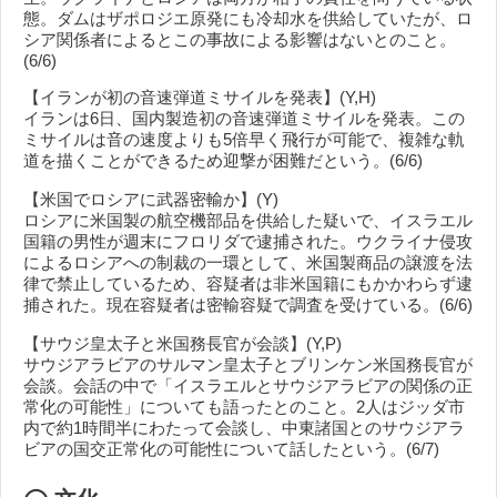
態。ダムはザポロジエ原発にも冷却水を供給していたが、ロ
シア関係者によるとこの事故による影響はないとのこと。
(6/6)
【イランが初の音速弾道ミサイルを発表】(Y,H)
イランは6日、国内製造初の音速弾道ミサイルを発表。この
ミサイルは音の速度よりも5倍早く飛行が可能で、複雑な軌
道を描くことができるため迎撃が困難だという。(6/6)
【米国でロシアに武器密輸か】(Y)
ロシアに米国製の航空機部品を供給した疑いで、イスラエル
国籍の男性が週末にフロリダで逮捕された。ウクライナ侵攻
によるロシアへの制裁の一環として、米国製商品の譲渡を法
律で禁止しているため、容疑者は非米国籍にもかかわらず逮
捕された。現在容疑者は密輸容疑で調査を受けている。(6/6)
【サウジ皇太子と米国務長官が会談】(Y,P)
サウジアラビアのサルマン皇太子とブリンケン米国務長官が
会談。会話の中で「イスラエルとサウジアラビアの関係の正
常化の可能性」についても語ったとのこと。2人はジッダ市
内で約1時間半にわたって会談し、中東諸国とのサウジアラ
ビアの国交正常化の可能性について話したという。(6/7)