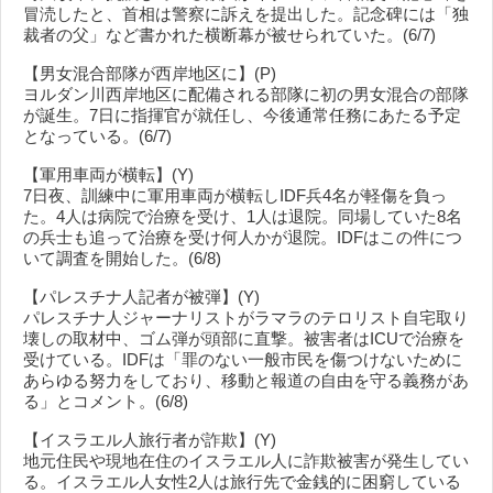
冒涜したと、首相は警察に訴えを提出した。記念碑には「独
裁者の父」など書かれた横断幕が被せられていた。(6/7)
【男女混合部隊が西岸地区に】(P)
ヨルダン川西岸地区に配備される部隊に初の男女混合の部隊
が誕生。7日に指揮官が就任し、今後通常任務にあたる予定
となっている。(6/7)
【軍用車両が横転】(Y)
7日夜、訓練中に軍用車両が横転しIDF兵4名が軽傷を負っ
た。4人は病院で治療を受け、1人は退院。同場していた8名
の兵士も追って治療を受け何人かが退院。IDFはこの件につ
いて調査を開始した。(6/8)
【パレスチナ人記者が被弾】(Y)
パレスチナ人ジャーナリストがラマラのテロリスト自宅取り
壊しの取材中、ゴム弾が頭部に直撃。被害者はICUで治療を
受けている。IDFは「罪のない一般市民を傷つけないために
あらゆる努力をしており、移動と報道の自由を守る義務があ
る」とコメント。(6/8)
【イスラエル人旅行者が詐欺】(Y)
地元住民や現地在住のイスラエル人に詐欺被害が発生してい
る。イスラエル人女性2人は旅行先で金銭的に困窮している