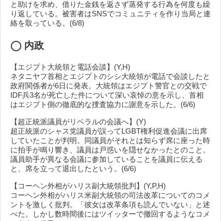
と助けを求め、借りた金銭を返さず蒸発する行為を何度も繰
り返している。被害者はSNSでコミュニティを作り当局と連
絡を取っている。(6/8)
◯
内政
【エジプト大統領と電話会談】(Y,H)
ネタニヤフ首相とエジプトのシシ大統領が電話で会談したと
政府関係者が6日に発表。大統領はエジプト警官との交戦で
IDF兵3名が死亡した件について深い哀悼の意を示し、首相
はエジプト側の徹底的な捜査協力に謝意を示した。(6/6)
【超正統派議員がリベラルの会議へ】(Y)
超正統派のシャス党議員が誤ってLGBT権利促進会議に出席
していたことが判明。同議員がそれとは知らず席に座った時
に拍手が鳴り響き、議員は戸惑いを隠せなかったとのこと。
議員助手が異なる会議に参加していることを議員に伝える
と、席を立って退出したという。(6/6)
【コーヘン外相がハリス副大統領批判】(Y,P,H)
コーヘン外相がハリス米副大統領の司法改革についてのコメ
ントを激しく批判。「彼女は改革条項も読んでいない」と述
べた。しかし数時間後にはツイッターで撤回するようなコメ