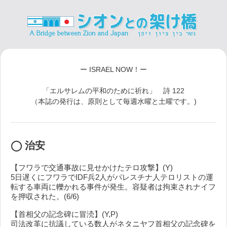
ー ISRAEL NOW！ー
「エルサレムの平和のために祈れ」 詩 122
（本誌の発行は、原則として毎週水曜と土曜です。)
◯ 治安
【フワラで交通事故に見せかけたテロ攻撃】(Y)
5日遅くにフワラでIDF兵2人がパレスチナ人テロリストの運
転する車両に轢かれる事件が発生。容疑者は拘束されナイフ
を押収された。(6/6)
【首相父の記念碑に冒涜】(Y,P)
司法改革に抗議している数人がネタニヤフ首相父の記念碑を