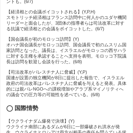
ントも。(6/7)
【経済相との会議ボイコットされる】(Y,P,H)
スモトリッチ経済相はフランス訪問中に何人かのユダヤ機関
リーダーと面会したが、3団体の指導者らは司法改革に対す
る抗議で経済相との会議をボイコットした。(6/7)
【国会議長が初のモロッコ訪問】(Y)
オハナ国会議長がモロッコ訪問、国会議長で初のムスリム国
家訪問となった。議長は、イスラエルがモロッコの西サハラ
に対する主権を承認することへ支持を表明。モロッコ下院議
長は訪問を歓迎し会談を行った。(6/8)
【司法改革がパレスチナ人に脅威】(Y,P)
国連が設置の独立機関が8日に提出した報告で、イスラエル
政府の司法改革はパレスチナ人に脅威を与えると発表。具体
的には親パレNGOへの課税増加やアラブ系マイノリティへ
の議会での圧力等の可能性を述べている。(6/8)
◯
国際情勢
【ウクライナダム爆発で決壊】(Y)
ウクライナ南部にあるダムが6日に一部爆破され洪水が発
生。ウクライナとロシアは両方が相手の責任を問うている状