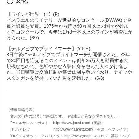
◯ 文化
【ワインが世界一に】(P)
イスラエルのワイナリーが世界的なコンクール(DWWA)で金
賞と銀賞を受賞。1975年から続き90カ国以上の国々が参加
するコンクールで、今年は1万8千本以上のワインが審査にか
けられた。(6/7)
【テルアビブでプライドマーチ】(Y.P.H)
8日午後にテルアビブでプライドマーチが開催された。今年
で30回目を迎えるこのイベントは例年25万人を動員する大
規模なもので、色鮮やかな衣装に身を包んだ人々が行進し
た。当日警察は交通規制や警備体制を敷いており、ナイフや
スタンガンを所持していた男を逮捕した。(6/8)
［情報源略号表］
文末の( )内の記号が情報源です。（掲載日が異なる場合もあり。）
P=エルサレム・ポスト https://www.jpost.com/
（英語）
H=ハアレツ http://www.haaretz.com/
（英語・ヘブライ語）
Y=イディオット・アハロノット
http://www.ynetnews.com/
（英語・ヘブ