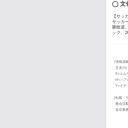
◯ 文
【サッカ
サッカー
勝敗退
ック、2
［情報源
文末の(
P=エルサレム
H=ハアレツ
Y=イデ
［転載・
教会活動
各宗教教