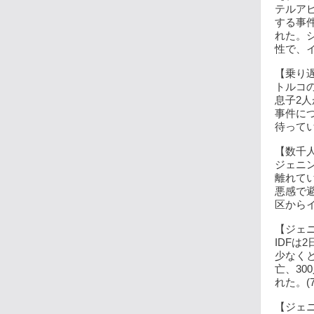
テルア
する事
れた。
性で、イ
【乗り遅
トルコ
息子2
事件に
待ってい
【数千人
ジェニ
離れて
悪感で
区からイ
【ジェニ
IDF
少なく
亡、30
れた。(7
【ジェニ