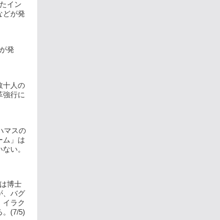
たイン
などが発
が発
数十人の
革強行に
ハマスの
ーム」は
いない。
は博士
が、バグ
。イラク
7/5)