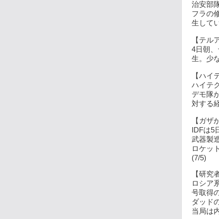
治安部
フラの
生していた
【テルア
4日朝
生。少な
【ハイテ
ハイテ
デモ隊
対する経
【ガザか
IDF
武器製
ロケッ
(7/5)
【研究者
ロシア
号取得
ダッド
当局は内