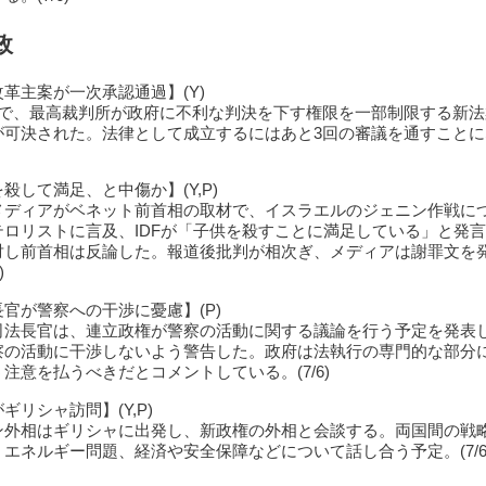
政
革主案が一次承認通過】(Y)
会で、最高裁判所が政府に不利な判決を下す権限を一部制限する新法
が可決された。法律として成立するにはあと3回の審議を通すことに
殺して満足、と中傷か】(Y,P)
メディアがベネット前首相の取材で、イスラエルのジェニン作戦に
テロリストに言及、IDFが「子供を殺すことに満足している」と発
対し前首相は反論した。報道後批判が相次ぎ、メディアは謝罪文を
)
官が警察への干渉に憂慮】(P)
司法長官は、連立政権が警察の活動に関する議論を行う予定を発表
察の活動に干渉しないよう警告した。政府は法執行の専門的な部分
注意を払うべきだとコメントしている。(7/6)
ギリシャ訪問】(Y,P)
ン外相はギリシャに出発し、新政権の外相と会談する。両国間の戦
エネルギー問題、経済や安全保障などについて話し合う予定。(7/6