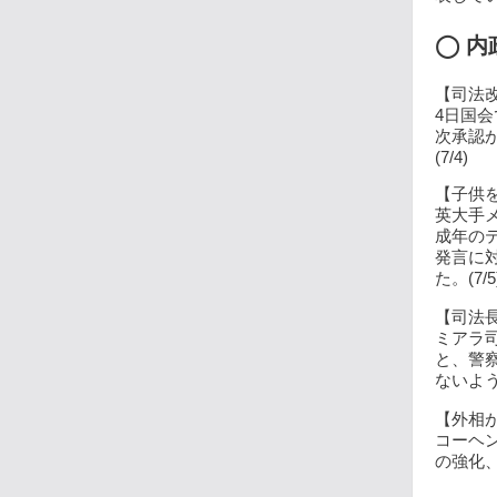
◯
内
【司法改
4日国
次承認
(7/4)
【子供を
英大手
成年の
発言に
た。(7/5
【司法長
ミアラ
と、警
ないよう
【外相が
コーヘ
の強化、