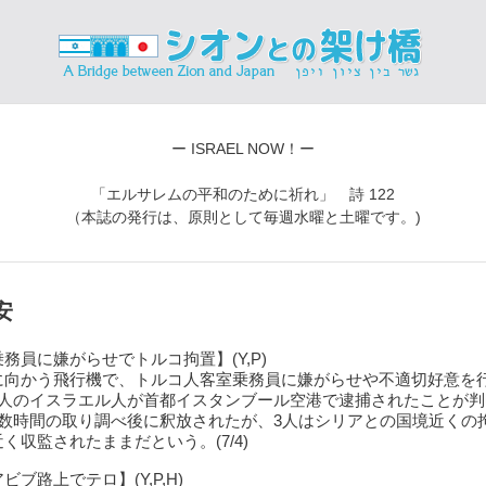
ー ISRAEL NOW！ー
「エルサレムの平和のために祈れ」 詩 122
（本誌の発行は、原則として毎週水曜と土曜です。)
安
務員に嫌がらせでトルコ拘置】(Y,P)
に向かう飛行機で、トルコ人客室乗務員に嫌がらせや不適切好意を
9人のイスラエル人が首都イスタンブール空港で逮捕されたことが判
は数時間の取り調べ後に釈放されたが、3人はシリアとの国境近くの
く収監されたままだという。(7/4)
ビブ路上でテロ】(Y,P,H)