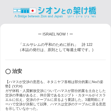
ー ISRAEL NOW！ー
「エルサレムの平和のために祈れ」 詩 122
（本誌の発行は、原則として毎週土曜です。)
◯ 治安
【ハマスが交渉の意思も、ネタニヤフ首相は部分的案にNoの姿
勢】(Y,P,H)
ガザ休戦・人質解放交渉についてハマスが部分的案を土台とした
交渉の準備があると、仲介国であるエジプト・カタールがイスラ
エルに伝え、交渉のテーブルに戻るよう要請した。3週間前にド
ーハで交渉が決裂して以降、ハマスは交渉のテーブルに戻る意思
を示していなかった。