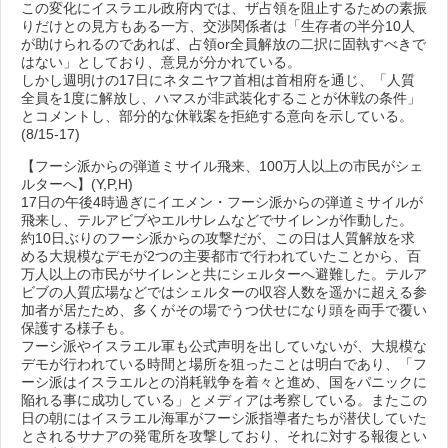
この変化にイスラエル政府内では、ザ占領を阻止するための素振
りだけとの見方もある一方、交渉関係者は「生存者の半分10人
が助けられるのであれば、占領or全員解放の二択に固執すべきで
はない」としており、意見が分かれている。
しかし週明けの17日にネタニヤフ首相は首相府を通じ、「人質
全員を1度に解放し、ハマスが非武装化することが休戦の条件」
とコメントし、部分的な休戦案を拒絶する意向を示している。
(8/15-17)
【フーシ派からの弾道ミサイル飛来、100万人以上の市民がシェ
ルターへ】(Y,P,H)
17日の午後4時過ぎにイエメン・フーシ派からの弾道ミサイルが
飛来し、テルアビブやエルサレムなどでサイレンが作動した。
約10日ぶりのフーシ派からの攻撃だが、この日は人質解放を求
める大規模なデモが2つの主要都市で行われていたことから、百
万人以上の市民がサイレンと共にシェルターへ避難した。テルア
ビブの人質広場などではシェルターの収容人数を遥かに超える参
加者が居たため、多くがその場でうつ伏せになり頭を両手で覆い
保護する様子も。
フーシ派やイスラエル軍も公式声明を出していないが、大規模な
デモが行われている時間と場所を狙ったことは明白であり、「フ
ーシ派はイスラエルとの消耗戦争を着々と進め、国をパニックに
陥れる事に成功している」とメディアは考察している。またこの
日の朝にはイスラエル海軍がフーシ派指導者たちが潜伏していた
とされるサナアの発電所を攻撃しており、それに対する報復とい