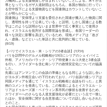
力機関による支援物資しか含まれていないことによる。米イが主
導となっているガザ人道財団はもちろん、各国が独自に行ってい
る空中投下による支援物資などを国連側はカウントしていないこ
とが明らかになった。
国連側は「安保理より支援を委任された国連が搬入した物資に関
し、透明性を持って公表している」と説明。しかし国連による数
字はこのような説明がないまま世界中で広く事実として使用さ
れ、イスラエルを批判する国際世論を形成し、各国リーダーの
様々な決定に影響を及ぼしているため、現地メディアは「改ざ
ん・虚偽」などといった単語と共に批判的に報じている。
(8/19)
【パリでイスラエル・米・シリアの3者会談】(Y,P,H)
パリを訪問中のデルメル戦略相が19日にシリアのシェイバイニ
外相、アメリカのバラック・シリア特使兼トルコ大使と3者会談
を行い、スワイダーを含む南シリアの政情安定化についての協議
した。
先週にはアンマンでこの会談の準備ともなる同じような話し合い
がヨルダン外相立会いの下行われており、パリ会談の後シリアは
同国メディアを通じて「イスラエル戦略相と会談を行った」と異
例のコメントを発表している。この報道によるとイスラエル・シ
リアはドゥルーズ派・ベドウィン系市民の惨状を改善するため、
スワイダーへのさらなる人道支援強化が必要だという点で一致し
たほか、安全保障に関する合意形成についての話し合いもされた
とのこと。