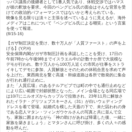
ッバス議長の後継者として1番人気であり、休戦交渉ではハマス
が彼の釈放を要求。今回のベングビル氏の面会はそんな背景を受
けての政治的パフォーマンスではないかと考えられている。
映像を見る限りは淡々と主張を述べているように見えるが、海外
メディアはこれについて『ベングビル氏による嘲笑』という言葉
を使って報道。
(8/15-16)
【ガザ制圧決定を受け、数十万人が「人質ファースト」の声を上
げる】(Y,P,H)
安全保障内閣がガザ市制圧計画を承認したことを受け、17日の
午前7時から午後9時までイスラエル中の計数十か所で大規模な
デモが行われ、数十万人から100万人近くの市民が仕事をストラ
イキしてデモに参加、人質解放とそのための休戦合意を求めて声
を上げた。東西南北を繋ぐ高速・幹線道路は各所で散発的に集会
が行われ通行止めに。
また「人質広場」のあるテルアビブでは町の中でも通行止めなど
により広い範囲で封鎖状態となった。メイン会場となる同広場で
は10/7にニルオズからカップルで拉致され、23年11月に解放さ
れたイラナ・グリツェブスキーさん（31）が白いウェディング
ドレスを着て登場。結婚式を模した天蓋の下で、未だ囚われの身
である恋人マタン・ツィンガウケルさんの写真と共に並んで立
ち、家族に囲まれながら「神の助けがあれば帰還した後、一緒に
家族を築きましょう」とマタンさんに呼び掛け、多くの人々の感
動を呼んだ。