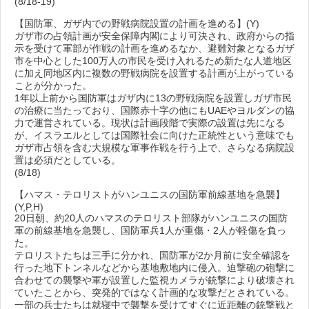
(8/18-19)
【国防軍、ガザ内での野戦病院設置の計画を進める】(Y)
ガザ市の占領計画が安全保障内閣により可決され、政府からの指
示を受けて軍部が作戦の計画を進めるなか、避難対象となるガザ
市を中心とした100万人の市民を受け入れるため新たな人道地区
に加え同地区内に複数の野戦病院を設置する計画が上がっている
ことが分かった。
1年以上前から国防軍はガザ内に13の野戦病院を設置しガザ市民
の治療に当たっており、国際赤十字の他にもUAEやヨルダンの協
力で運営されている。現状は計画段階で実際の設置は先になる
が、イスラエルとしては国際社会に向けた正統性という意味でも
ガザ市占領を含む大規模な軍事作戦を行う上で、さらなる病院設
置は必須だとしている。
(8/18)
【ハマス・テロリストがハンユニスの国防軍前線基地を急襲】
(Y,P,H)
20日朝、約20人のハマスのテロリスト部隊がハンユニスの国防
軍の前線基地を急襲し、国防軍兵1人が重傷・2人が軽傷を負っ
た。
テロリストたちは三手に分かれ、国防軍が2か月前に安全確認を
行った地下トンネルなどから基地敷地内に侵入。迫撃砲の砲撃に
合わせての襲撃や軍が設置した監視カメラが銃撃により破壊され
ていたことから、突発的ではなく計画的な攻撃だとされている。
一部の兵士たちは就寝中で襲撃を受けてすぐに近距離の銃撃戦と