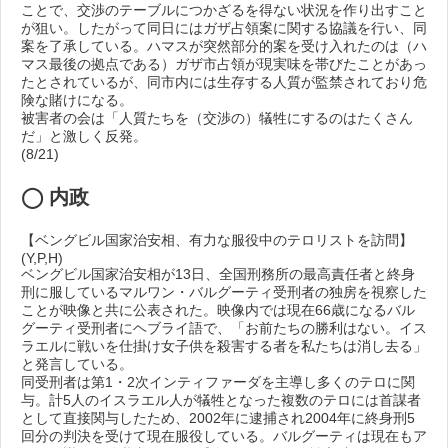
ことで、交渉のテーブルにつかざるを得ない状況を作り出すこと
が狙い。したがって同日にはガザ占領案に関する協議を行い、同
案を了承している。ハマスが突然部分的案を受け入れたのは（ハ
マス最後の拠点である）ガザ市占領が現実味を帯びたことがあっ
たとされているが、同市内には生存する人質が監禁されており危
険な賭けになる。
被害者の会は「人質たちを（交渉の）犠牲にするのはたくさん
だ」と激しく反発。
(8/21)
◯ 内政
【ベングビル国家治安相、有力な服役中のテロリストを訪問】
(Y,P,H)
ベングビル国家治安相が13日、全国刑務所の最高責任者と終身
刑に服しているマルワン・バルグーティ受刑者の独房を視察した
ことが映像と共に公表された。映像内では現在66歳になるバル
グーティ受刑者にヘブライ語で、「お前たちの勝利はない。イス
ラエルに戦いを仕掛け女子供を殺害する者を私たちは消し去る」
と発言している。
同受刑者は第1・2次インティファーダを主導し多くのテロに関
与。計5人のイスラエル人が犠牲となった複数のテロには首謀者
として直接関与したため、2002年に逮捕され2004年に終身刑5
回分の判決を受けて現在服役している。バルグーティは現在もア