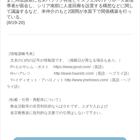
また同会談前にも米バラック特使とイスラエルのドゥルーズ派指
導者が面会し、シリア南部に人道回廊を設置する構想などに関し
て議論するなど、米仲介のもと2国間が水面下で関係構築を行っ
ている。
(8/19-20)
［情報源略号表］
文末の( )内の記号が情報源です。（掲載日が異なる場合もあり。）
P=エルサレム・ポスト https://www.jpost.com/
（英語）
H=ハアレツ http://www.haaretz.com/
（英語・ヘブライ語）
Y=イディオット・アハロノット
http://www.ynetnews.com/
（英語・ヘブ
ライ語）
［転載・引用・再配布について］
教会活動等の非営利目的ならばＯＫです。ユダヤ人および
各宗教教派に批判的な文脈での引用はしないで下さい。