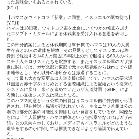
った意味合いもあるとされている。
(8/17)
【ハマスがウィトコフ『新案』に同意、イスラエルの返答待ち】
(Y,P,H)
ハマスは18日夜、ウィトコフ案を土台にいくつかの修正を加え
たエジプト・カタールによる休戦案を受け入れる意思を表明し
た。
この部分的案によると休戦期間は60日間でハマスは10人の人質
生存者と18人の遺体を解放、その見返りとしてイスラエルは終
身刑で服役する140人と禁固15年以上の刑で服役する60人のパレ
スチナ人テロリストたちを釈放する。またイスラエル軍のガザ撤
退に関しては、ガザ北部と東部で元々の境界線から1kmまでを緩
衝地帯とし、それ以外の場所からは撤退することに。
そして最も大きな変更点は人道支援に関してで、ハマスの要求通
り国連と赤十字をはじめとする国際組織による配給という従来の
システムに戻り、米イが進めていたガザ人道財団（GHF）によ
る新しい支援システムは廃止となる。
このハマス同意という公式の回答はイスラエル側に仲介国から通
達され、現在検討・協議が行われている。ネタニヤフ首相は公の
場では部分的案の可能性を排除しない発言をしているが、閣僚た
ちには「全人質解放・ハマス解体という包括案でなければガザ占
領」との意向を示しており、メディアもイスラエルがどのような
返答をするのかに関しては推測できないような論調で伝えてい
る。