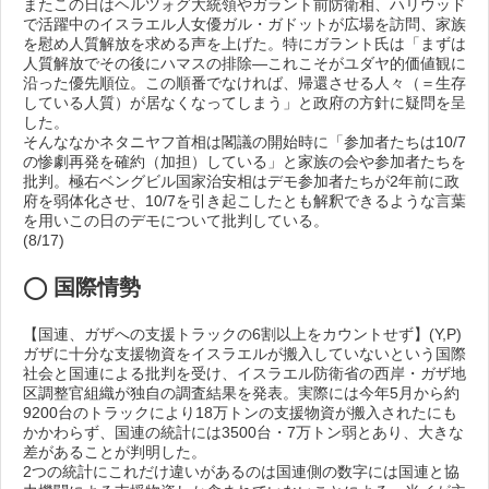
またこの日はヘルツォグ大統領やガラント前防衛相、ハリウッド
で活躍中のイスラエル人女優ガル・ガドットが広場を訪問、家族
を慰め人質解放を求める声を上げた。特にガラント氏は「まずは
人質解放でその後にハマスの排除―これこそがユダヤ的価値観に
沿った優先順位。この順番でなければ、帰還させる人々（＝生存
している人質）が居なくなってしまう」と政府の方針に疑問を呈
した。
そんななかネタニヤフ首相は閣議の開始時に「参加者たちは10/7
の惨劇再発を確約（加担）している」と家族の会や参加者たちを
批判。極右ベングビル国家治安相はデモ参加者たちが2年前に政
府を弱体化させ、10/7を引き起こしたとも解釈できるような言葉
を用いこの日のデモについて批判している。
(8/17)
◯ 国際情勢
【国連、ガザへの支援トラックの6割以上をカウントせず】(Y,P)
ガザに十分な支援物資をイスラエルが搬入していないという国際
社会と国連による批判を受け、イスラエル防衛省の西岸・ガザ地
区調整官組織が独自の調査結果を発表。実際には今年5月から約
9200台のトラックにより18万トンの支援物資が搬入されたにも
かかわらず、国連の統計には3500台・7万トン弱とあり、大きな
差があることが判明した。
2つの統計にこれだけ違いがあるのは国連側の数字には国連と協