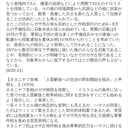
なり基地内で3人、撤退の追跡などにより周囲で10人のテロリス
トを排除している。その後の現場調査から武器などの他に担架が
見つかっており、殺害・負傷した兵士を新たな人質として拉致す
ることが目的だったとも考えられている。
またこの日からガザ市占領を目的とした作戦実行のため6～8万
人の予備役兵に召集令状が送られ始めている。実際の召集は9・
10月の予定。軍部は子供の居る多くの予備役兵やその家族への
配慮から招集通知を夏休み明けの9月から行うことを求めていた
が、政府からの指示により前倒しして行われることになった。
10/7から数百日単位で予備役に就いた後のさらなる召集であるこ
とや、長期的ビジョンが明確でないなかでのガザ占領であること
などから、召集率がさらに低下するのではとの懸念の声も上がっ
ている。
(8/20-21)
【ネタニヤフ首相、「人質解放への交渉の即刻開始を指示」と声
明も…】(Y,P,H)
ネタニヤフ首相がガザ師団を視察し、「イスラエルの条件に沿っ
た形での全人質解放と戦争終結に関する交渉をすぐにでも始める
よう指示した」と発表した。
一見イスラエル側の肯定的な姿勢にも見えるが、ハマスが同意し
たのはウィトコフ案を土台とした部分的休戦案であるため、実質
的には包括案をハマスが飲むまでガザ市占領を含む大規模な軍事
作戦を進める意思表明になる。
ネタニヤフ氏はガザ占領作戦を進め軍事的圧力をハマスに掛ける