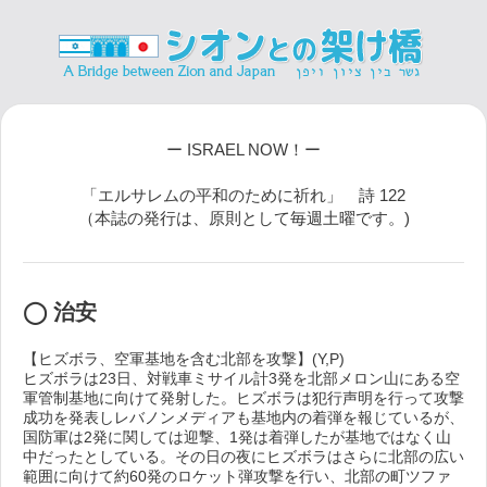
ー ISRAEL NOW！ー
「エルサレムの平和のために祈れ」 詩 122
（本誌の発行は、原則として毎週土曜です。)
◯ 治安
【ヒズボラ、空軍基地を含む北部を攻撃】(Y,P)
ヒズボラは23日、対戦車ミサイル計3発を北部メロン山にある空
軍管制基地に向けて発射した。ヒズボラは犯行声明を行って攻撃
成功を発表しレバノンメディアも基地内の着弾を報じているが、
国防軍は2発に関しては迎撃、1発は着弾したが基地ではなく山
中だったとしている。その日の夜にヒズボラはさらに北部の広い
範囲に向けて約60発のロケット弾攻撃を行い、北部の町ツファ