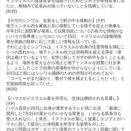
イスラエルへの直接攻撃を躊躇ったためヒズボラが単独攻撃に出
たと、枢軸内で足並みが揃っていないことを指摘している。
(8/25)
【ガザのシンワル、女装をして町の中を移動か】(Y,P)
地下トンネル内を家族と共に移動している様子を捉えた映像を、
今年2月に国防軍が発表して以降消息についての有力な情報がな
いハマス指導者シンワルについて25日、イスラエルの諜報関係
者が英紙の取材に応じて新しい情報を語っている。
それによるとシンワルは、イスラエルが自身の位置情報を掴むこ
とへの恐れから、地下トンネル内では36時間を超える滞在・潜
伏は避けているようで、女性に扮してガザの街中を歩くこともあ
るよう。場所を変えながら地上と地下トンネルを頻繁に行き来
し、ふとしたことで自身の居場所が分からないようにしている。
10日ほど前にはシンワル捕縛のための作戦が行われており、
「コーヒーがまだ温かく、数分で彼を捕まえるところだった」と
空挺師団長が語っていた。
(8/26)
【ハマスがイスラエル案を拒否も、交渉は継続される見通し】
(Y,P)
ハマス高官が25日に自身が運営するテレビ局に出演、「最後に
賛同した7月2日の案からのいかなる変更も、いかなる新条項も
受け入れない」と発言、イスラエルが新しく提案しエジプトがハ
マスに対して提示した休戦案を拒否する姿勢を示した。
やはり問題はガザ・エジプト境界のフィラデルフィ回廊に関して