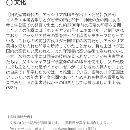
◯ 文化
【旧約聖書時代の、アッシリア風印章が出土・公開】(Y,P,H)
イスラエル考古学庁とダビデの街は29日、神殿の丘の南にある
考古学公園での発掘で出土した約2700年前の石製の印章を公開
した。この印章には「ホシャヤフの子イェホエゼル」と刻印され
ており、アッシリア特有の翼を持った守護霊がモチーフになって
いる。これらの名前は古代ユダ王国特有の名前だが、アッシリア
美術を取り入れた印章を所持していたことから、持ち主はユダ王
国内の高官だと思われる。また守護霊は高い技術で彫られている
一方、名前の印字には同等の技術が見られないことから考古学者
たちは、父ホシャヤフは守護霊像のみの印章を使用し、父の死後
に持ち主となった息子イェホエゼルが（より地元の職人か、また
は自身で）印字したのでは、と推測している。当時のユダ王国は
アッシリアの勢力下・文化圏であったためそれを物語る貴重な発
見であり、旧約聖書時代からの印章としては最も珍しい出土品。
(8/29)
［情報源略号表］
文末の( )内の記号が情報源です。（掲載日が異なる場合もあり。）
P=エルサレム・ポスト https://www.jpost.com/
（英語）