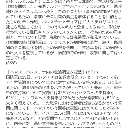
のトゥルカルムとジェニンをはじめとする北部で、大規模な軍事
作戦を開始した。先週テルアビブで起こったテロ未遂など、西岸
地区からイスラエルへ侵入してのテロという事例の増加が予想さ
れているため、事前にテロ組織の拠点を解体することを目的とし
たこの対テロ作戦。パレスチナメディアは12人のテロリストの
死亡を報道しており、そのうちの8人は空爆によるもの。作戦が
行われている難民キャンプのモスクからはテロ行為のための司令
部と、すぐにでも設置・発動できる爆発装置が発見されている。
作戦開始時に国防軍は、テロリストが病院内に逃亡・潜伏し民用
物のテロ拠点化を防ぐため病院を包囲し、救急車をはじめ病院へ
の出入りを監視しているが、病院内での作戦・攻撃に関しては否
定している。
(8/28)
【ハマス、パレスチナ内の世論調査を捏造】(Y,P,H)
国防軍は29日、パレスチナ政策調査研究センター（PSR）が行
った世論調査について自身に対する幅広い支持があるように見せ
るため、調査結果の捏造をハマスが行っていたと発表した。戦争
中の支持率について実際には32％だったハマスへの支持率が
62％に、シンワルへの支持率は22％だったが発表時には52％と
大きく増えていた。また戦争における勝者は誰になるかという質
問に関しても、ハマスという回答は実際には30％だったが56％
になっている一方、イスラエルに関しては51％が18％となって
発表されるなど、どの質問でもハマスにとって都合の良いもの
に。内外に対し高い支持率を誇示ため、ハマスが行ったものだと