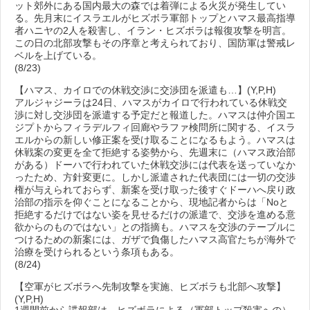
ット郊外にある国内最大の森では着弾による火災が発生してい
る。先月末にイスラエルがヒズボラ軍部トップとハマス最高指導
者ハニヤの2人を殺害し、イラン・ヒズボラは報復攻撃を明言。
この日の北部攻撃もその序章と考えられており、国防軍は警戒レ
ベルを上げている。
(8/23)
【ハマス、カイロでの休戦交渉に交渉団を派遣も…】(Y,P,H)
アルジャジーラは24日、ハマスがカイロで行われている休戦交
渉に対し交渉団を派遣する予定だと報道した。ハマスは仲介国エ
ジプトからフィラデルフィ回廊やラファ検問所に関する、イスラ
エルからの新しい修正案を受け取ることになるもよう。ハマスは
休戦案の変更を全て拒絶する姿勢から、先週末に（ハマス政治部
がある）ドーハで行われていた休戦交渉には代表を送っていなか
ったため、方針変更に。しかし派遣された代表団には一切の交渉
権が与えられておらず、新案を受け取った後すぐドーハへ戻り政
治部の指示を仰ぐことになることから、現地記者からは「Noと
拒絶するだけではない姿を見せるだけの派遣で、交渉を進める意
欲からのものではない」との指摘も。ハマスを交渉のテーブルに
つけるための新案には、ガザで負傷したハマス高官たちが海外で
治療を受けられるという条項もある。
(8/24)
【空軍がヒズボラへ先制攻撃を実施、ヒズボラも北部へ攻撃】
(Y,P,H)