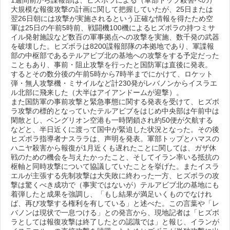
1週間前から諜報部は、ヒズボラによる（軍部トップ殺害への）
大規模な報復攻撃の計画に関して把握していたが、25日または
翌26日朝には攻撃が実施されるという正確な情報を得たため空
軍は25日の午前5時前、戦闘機100機によるヒズボラの持つミサ
イル発射施設など数百の軍事拠点への攻撃を実施、数千発の武器
を破壊した。ヒズボラは8200諜報部隊の本拠地であり、軍諜報
部の中枢部であるテルアビブ北の基地への攻撃をする予定だった
こともあり、事前・阻止攻撃を行ったと国防軍は直後に発表。
するとその数分後の午前5時から7時半までにかけて、ロケット
弾・無人攻撃機・ミサイルなど計230発がレバノンからイスラエ
ル北部に飛来した（大半はアイアンドームが迎撃）。
また国防軍の事前攻撃と緊急事態に関する発表を受けて、ヒズボ
ラ攻撃の標的となっていたテルアビブをはじめ中央部は午前中は
閑散とし、ベングリオン空港も一時閉鎖され約50便が欠航する
などと、半日近くに渡って国中が緊迫した状況となった。その後
ヒズボラ指導者ナスララは、声明を発表。軍部トップとハマスの
ハニヤ殺害から報復が1月近くも遅れたことに関しては、ガザ休
戦のための機会を与えたかったこと、そしてイラン率いる抵抗の
枢軸と同時攻撃について協議していたことを挙げた。またイスラ
エルが主張する先制攻撃は大失敗に終わった一方、ヒズボラの攻
撃は驚くべき成功で（事実ではないが）テルアビブ北の基地にも
着弾したと成果を強調し、「もし結果が満足いくものでなけれ
ば、再び攻撃する権利を有している」と述べた。この言葉や「レ
バノンは現状で一息つける」との発言から、現地記者は「ヒズボ
ラとしては報復攻撃は終了したとの認識では」と報じ、イランが