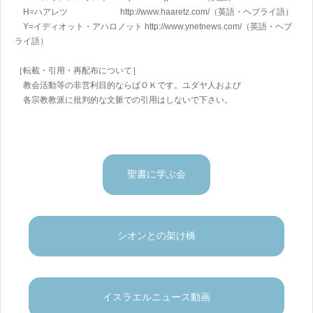
H=ハアレツ http://www.haaretz.com/
（英語・ヘブライ語）
Y=イディオット・アハロノット
http://www.ynetnews.com/
（英語・ヘブ
ライ語）
［転載・引用・再配布について］
教会活動等の非営利目的ならばＯＫです。ユダヤ人および
各宗教教派に批判的な文脈での引用はしないで下さい。
聖書に学ぶ会
シオンとの架け橋
イスラエルニュース動画