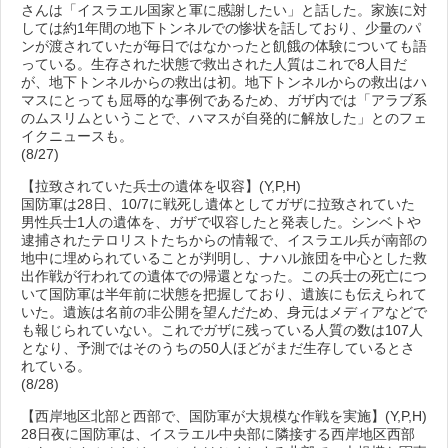
さんは「イスラエル国家と軍に感謝したい」と話した。家族に対
しては約1年間の地下トンネルでの惨状を話しており、少量のパ
ンが渡されていたが毎日ではなかったと飢餓の体験についても語
っている。生存された状態で救出された人質はこれで8人目だ
が、地下トンネルからの救出は初。地下トンネルからの救出はハ
マスにとっても屈辱的な事例であるため、ガザ内では「アラブ系
のムスリムということで、ハマスが自発的に解放した」とのフェ
イクニュースも。
(8/27)
【拉致されていた兵士の遺体を収容】(Y,P,H)
国防軍は28日、10/7に戦死し遺体としてガザに拉致されていた
男性兵士1人の遺体を、ガザで収容したと発表した。シンベトや
逮捕されたテロリストたちからの情報で、イスラエル兵が南部の
地中に埋められていることが判明し、ナハル旅団を中心とした救
出作戦が行われての遺体での帰還となった。この兵士の死亡につ
いて国防軍は半年前に状態を把握しており、遺族にも伝えられて
いた。遺族は名前の非公開を望んだため、身元はメディアなどで
も報じられていない。これでガザに残っている人質の数は107人
となり、予測ではそのうちの50人ほどがまだ生存しているとさ
れている。
(8/28)
【西岸地区北部と西部で、国防軍が大規模な作戦を実施】(Y,P,H)
28日夜に国防軍は、イスラエル中央部に隣接する西岸地区西部