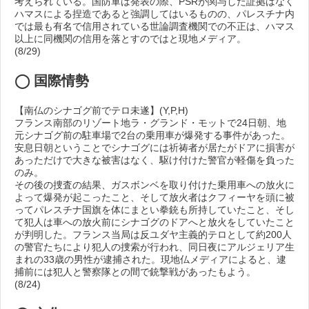
考えられている。国防軍は発表の際、PSRが関与した証拠はなく
ハマスによる捏造であると強調してはいるものの、パレスチナ内
では最も有名で信用されている世論調査機関での不正は、ハマス
以上に同機関の信用を落とすのではと現地メディア。
(8/29)
◯
国際情勢
【南仏のシナゴグ前でテロ未遂】(Y,P,H)
フランス南部のリゾート地ラ・グランド・モットで24日朝、地
元シナゴグ前の駐車場で2台の乗用車が爆発する事件があった。
安息日朝ということでシナゴグには祈祷者が居たがドアに損害が
あっただけで大きな被害はなく、駆け付けた警官が軽傷を負った
のみ。
その後の捜査の結果、ガスボンベを取り付けた乗用車への放火に
よって爆発が起こったこと、そして放火者はクフィーヤを頭に被
ってパレスチナ国旗を体にまとい拳銃も所持していたこと、そし
て犯人は車への放火前にシナゴグのドアへと放火をしていたこと
が判明した。フランス当局は反ユダヤ主義的テロとして約200人
の警官たちにより犯人の捜索が行われ、同日夜にアルジェリア生
まれの33歳の男性が逮捕された。現地仏メディアによると、逮
捕前には犯人と警察隊との間で銃撃戦があったもよう。
(8/24)