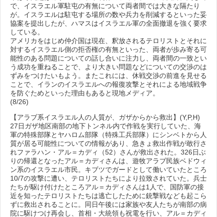
で、イスラエル軍駐屯の有無について両者間では大きな隔たり
が。イスラエルは駐屯する場所の数や兵力を削減するといった妥
協案を提出したが、ハマスはイスラエル軍の全面撤退を強く要求
している。
アメリカをはじめ仲介国は現在、釈放されるテロリストとそれに
対するイスラエル側の拒否権の有無といった、両者が歩み寄る可
能性のある問題についての話し合いに注力し、両者間の一致とい
う成功を重ねることで、より大きい問題などについての交渉のは
ずみをつけたいもよう。またこれには、休戦交渉の前進を見せる
ことで、イランのイスラエルへの報復攻撃とそれによる地域戦争
を防ぐためといった理由もあると現地メディア。
(8/26)
【アラブ系イスラエル人の人質が、ガザからから救出】(Y,P,H)
27日ガザ地区南部の地下トンネル内で作戦を実行していた、海
軍の特殊部隊とヤハロム部隊（特殊工兵部隊）にシンベトから人
質が居る可能性についての情報があり、急きょ救出作戦が敢行さ
れファラハン・アル＝カディ（52）さんが救出された。326日ぶ
りの帰還となったアル＝カディさんは、遊牧アラブ民族ベドウィ
ン系のイスラエル市民。キブツでガードとして働いていたところ
10/7の攻撃に遭い、テロリストたちにより拉致されていた。兵士
たちが駆け付けたところアル＝カディさんは1人で、国防軍の接
近を知ったテロリストたちは逃亡したために銃撃戦なども起こら
ずに救出されることに。同日午後には家族や友人たちが南部の病
院に駆けつけ再会し、首相・大統領も祝電を行い、アル＝カディ