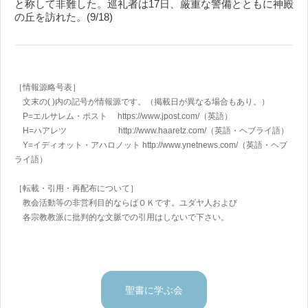
と称して非難した。巡礼者は17日、厳重な警備とともに神殿
の丘を訪れた。(9/18)
［情報源略号表］
文末の( )内の記号が情報源です。（掲載日が異なる場合もあり。）
P=エルサレム・ポスト https://www.jpost.com/
（英語）
H=ハアレツ http://www.haaretz.com/
（英語・ヘブライ語）
Y=イディオット・アハロノット
http://www.ynetnews.com/
（英語・ヘブ
ライ語）
［転載・引用・再配布について］
教会活動等の非営利目的ならばＯＫです。ユダヤ人および
各宗教教派に批判的な文脈での引用はしないで下さい。
聖書に学ぶ会