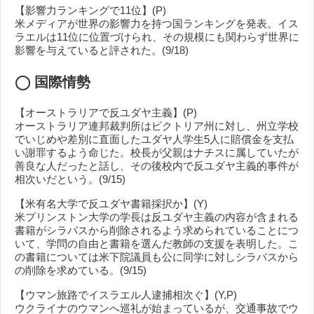
【影響力ランキングで11位】(P)
米メディアが世界の影響力を持つ国ランキングを発表。イス
ラエルは11位に位置づけられ、その規模にも関わらず世界に
影響を与えていると評された。(9/18)
◯
国際情勢
【オーストラリアで反ユダヤ主義】(P)
オーストラリア連邦裁判所はビクトリア州に対し、州立学校
でいじめや差別に直面したユダヤ人学生5人に賠償金を支払
い謝罪するよう命じた。校長が父親はナチスに属していたが
善良な人だったと話し、その後校内で反ユダヤ主義的事件が
相次いだという。(9/15)
【米有名大学で反ユダヤ書籍採択か】(Y)
米プリンストン大学の学長は反ユダヤ主義の内容が含まれる
書籍がシラバスから削除されるよう求められていることにつ
いて、学問の自由と書籍を選んだ教師の支援を表明した。こ
の書籍については米下院議員も公に同学に対しシラバスから
の削除を求めている。(9/15)
【ウマン旅路でイスラエル人逮捕相次ぐ】(Y,P)
ウクライナのウマンへ巡礼が始まっているが、交通事故でウ