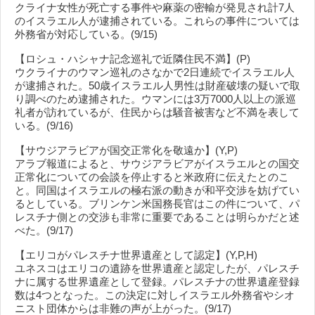
クライナ女性が死亡する事件や麻薬の密輸が発見され計7人
のイスラエル人が逮捕されている。これらの事件については
外務省が対応している。(9/15)
【ロシュ・ハシャナ記念巡礼で近隣住民不満】(P)
ウクライナのウマン巡礼のさなかで2日連続でイスラエル人
が逮捕された。50歳イスラエル人男性は財産破壊の疑いで取
り調べのため逮捕された。ウマンには3万7000人以上の派巡
礼者が訪れているが、住民からは騒音被害など不満を表して
いる。(9/16)
【サウジアラビアが国交正常化を敬遠か】(Y,P)
アラブ報道によると、サウジアラビアがイスラエルとの国交
正常化についての会談を停止すると米政府に伝えたとのこ
と。同国はイスラエルの極右派の動きが和平交渉を妨げてい
るとしている。ブリンケン米国務長官はこの件について、パ
レスチナ側との交渉も非常に重要であることは明らかだと述
べた。(9/17)
【エリコがパレスチナ世界遺産として認定】(Y,P,H)
ユネスコはエリコの遺跡を世界遺産と認定したが、パレスチ
ナに属する世界遺産として登録。パレスチナの世界遺産登録
数は4つとなった。この決定に対しイスラエル外務省やシオ
ニスト団体からは非難の声が上がった。(9/17)