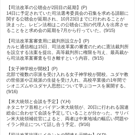
【司法改革の公聴会が2回目の延期】(P)
14日に予定されていた司法選考委員会の召集を求める請願に
関する公聴会が延期され、10月23日までに行われることが
決まった。レビン法相はこの公聴会に別の代理人を出席させ
ることをと求め会の延期を7月から行っていた。(9/15)
【司法改革案審査用に裁判所設立か】(P)
カルヒ通信相は15日、司法改革案の審査のために憲法裁判所
を設立する法案を提出。高等裁判所に権限を与え、最高裁か
ら司法改革案審査を引き離すという内容。(9/15)
【女子神学校が開校】(P)
北部で複数の宗派を受け入れる女子神学校が開校。ユダヤ教
の世俗派や正統派の生徒を受け入れ、高校卒業後の1年間で
シオニズムやユダヤ人思想について学ぶコースを展開する。
(9/16)
【米大統領と会談を予定】(Y,H)
ネタニヤフ首相とバイデン米大統領が、20日に行われる国連
総会に合わせて会談を予定していることが分かった。サリバ
ン米大統領補佐官によると、両者は中東地域の幅広い問題や
イラン抑止について話し合う予定。(9/16)
【司法改革抗議にイランとの関連を示唆か】(Y,P)