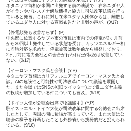
ネタニヤフ首相が米国に出発する前の演説で、在米ユダヤ人
がイランやパレスチナ解放機構と協力し司法改革抗議を行っ
ていると発言。これに対し在米ユダヤ人団体からは、離散し
ているユダヤ人に対する宣戦布告だと非難の声が。(9/17)
【停電頻発も改善ならず】(P)
中央部に位置するヤブネ市の市長は市内での停電が2ヶ月前
から20回以上発生している状態を受け、カッツエネルギー相
に即時対応を求めた。停電被害は数年前から頻発しており、
2ヶ月前に電力会社との会合が行われたが状況は改善してい
ない。(9/17)
【イーロン・マスク氏と会談】(Y,P)
ネタニヤフ首相はカリフォルニアでイーロン・マスク氏と会
談。AIの危険性と可能性や司法改革について議論を展開し
た。また会談ではSNSのX(旧ツイッター)上で反ユダヤ主義
の投稿が増加している件についても言及。(9/18)
【ドイツ大使が公聴会出席で物議醸す】(Y,P)
駐イスラエル・ドイツ大使が司法改革に関する公聴会に出席
したとして、両国の間に緊張が高まっている。また大使は公
聴会の様子を録画したことも外務省から挑発的だと捉えられ
ている。(9/18)