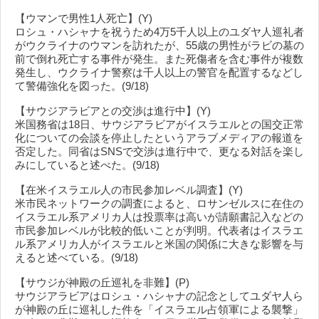
【ウマンで男性1人死亡】(Y)
ロシュ・ハシャナを祝うため4万5千人以上のユダヤ人巡礼者
がウクライナのウマンを訪れたが、55歳の男性がラビの墓の
前で倒れ死亡する事件が発生。また死傷者を含む事件が複数
発生し、ウクライナ警察は千人以上の警官を配置するなどし
て警備強化を図った。(9/18)
【サウジアラビアとの交渉は進行中】(Y)
米国務省は18日、サウジアラビアがイスラエルとの国交正常
化についての会談を停止したというアラブメディアの報道を
否定した。同省はSNSで交渉は進行中で、更なる対話を楽し
みにしていると述べた。(9/18)
【在米イスラエル人の市民参加レベル調査】(Y)
米市民ネットワークの調査によると、ロサンゼルスに在住の
イスラエル系アメリカ人は投票率は高いが請願書記入などの
市民参加レベルが比較的低いことが判明。代表者はイスラエ
ル系アメリカ人がイスラエルと米国の関係に大きな影響を与
えると述べている。(9/18)
【サウジが神殿の丘巡礼を非難】(P)
サウジアラビアはロシュ・ハシャナの記念としてユダヤ人ら
が神殿の丘に巡礼した件を「イスラエル占領軍による襲撃」