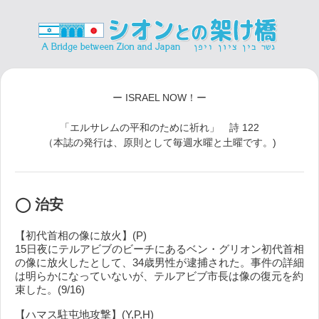
ー ISRAEL NOW！ー
「エルサレムの平和のために祈れ」 詩 122
（本誌の発行は、原則として毎週水曜と土曜です。)
◯ 治安
【初代首相の像に放火】(P)
15日夜にテルアビブのビーチにあるベン・グリオン初代首相
の像に放火したとして、34歳男性が逮捕された。事件の詳細
は明らかになっていないが、テルアビブ市長は像の復元を約
束した。(9/16)
【ハマス駐屯地攻撃】(Y,P,H)