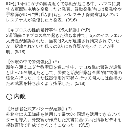
IDFは15日にガザの国境近くで暴動が起こる中、ハマスに属
する軍部駐屯地を空爆したと発表。暴動発生時には爆発物や
手榴弾がIDFに投げ込まれた。パレスチナ保健省は9人のパ
レスチナ人が負傷したと発表。(9/16)
【キプロスの性的暴行事件で5人起訴】(Y,P)
2週間前にキプロス島で起きた強姦事件で、5人のイスラエル
人男性が起訴された。当初は2人が逮捕され拘束されていた
が、釈放されていた残りの3人にも容疑があったことが判
明。(9/18)
【休暇の中で警備強化】(Y)
新年を迎えユダヤ教聖日を過ごす中、テロ攻撃の警告が通常
と比べ15％増えたとして、警察と治安部隊は全国的に警備の
強化を行った。また銃器使用許可状を持つ民間人には自衛の
ため武器を持ち歩くよう指示した。(9/18)
◯
内政
【外務省公式アバターが始動】(P)
外務省は人工知能を使用して最大8ヶ国語を活用できるアバ
ターを導入。外交官が作成した文書に基づいた情報ビデオを
複数言語で作成できるようになった。(9/15)