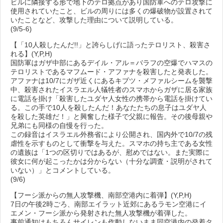
ビルに隣接する形で地下のテロ拠点があり国防軍へのテロ攻撃に
使用されていたこと、ビルの周りには多くの爆破物が設置されて
いたことなど、攻撃した理由について説明している。
(9/5-6)
【「10人殺したんだ!!」と誇らしげに語ったテロリスト、殺害さ
れる】(Y,P,H)
国防軍はガザ中部にあるデイル・アル＝バラフの空爆でハマスの
テロリストであるマフムード・アファナを殺害したと発表した。
アファナは10/7にガザ近くにあるキブツ・メファルシームを襲撃
中、殺害されたイスラエル人犠牲者のスマホからガザに居る家族
に電話を掛け「殺害したユダヤ人女性の携帯から電話を掛けてい
る。この手で10人を殺したんだ！あなたたちの息子はユダヤ人
を殺した英雄だ！」と興奮した様子で父親に報告。その後母親や
兄弟にも同様の自慢を行った。
この録音はイスラエル外務省により公開され、国内外で10/7の残
虐性を示すものとして衝撃を与えた。スマホの持ち主である女性
の遺族は「1つの区切りではあるが、慰めではない。また実際に
彼女に何が起こったかは分からない（十分な調査・説明がされて
いない）」とコメントしている。
(9/6)
【フーシ派からの無人攻撃機、南部空港内に着弾】(Y,P,H)
7日の午後2時ごろ、南部エイラット近郊にあるラモン空港にイ
エメン・フーシ派から発射された無人攻撃機が着弾した。
事前通知はもちろんサイレンも作動しないまま同空港内の発着タ