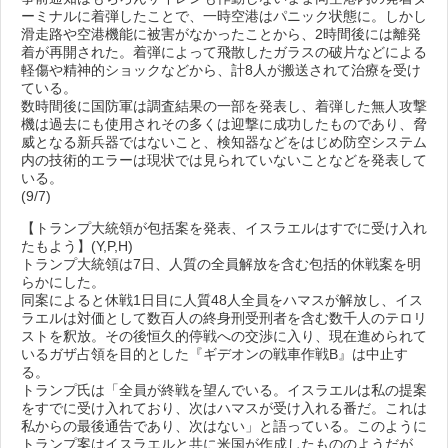
ーミナルに着弾したことで、一時空港はパニック状態に。しかし
滑走路や空港機能に被害がなかったことから、2時間後には離発
着が再開された。着弾によって飛散したガラスの破片などによる
軽傷や精神的ショックなどから、計8人が搬送されて治療を受け
ている。
数時間後に国防軍は調査結果の一部を発表し、着弾した無人攻撃
機は過去にも使用されその多くは迎撃に成功したものであり、脅
威となる新兵器ではないこと、検知器などをはじめ防空システム
内の技術的エラーは現状では見られていないことなどを発表して
いる。
(9/7)
【トランプ大統領が包括案を発表、イスラエルはすでに受け入れ
たもよう】(Y,P,H)
トランプ大統領は7日、人質の全員解放を含む包括的休戦案を明
らかにした。
同案によると休戦1日目に人質48人全員をハマスが解放し、イス
ラエルは対価として数百人の終身刑受刑者を含む数千人のテロリ
ストを釈放。その後恒久的停戦への交渉に入り、現在進められて
いるガザ占領を目的とした『ギデオンの戦車作戦B』は中止す
る。
トランプ氏は「全員が終戦を望んでいる。イスラエルは私の提案
をすでに受け入れており、次はハマスが受け入れる番だ。これは
私からの最後通告であり、次はない」と語っている。このように
トランプ案はイスラエルと共に米国が作成したもののようだが、