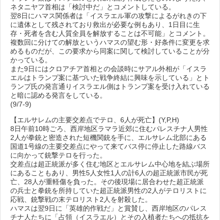
ネタニヤフ首相は「検討中だ」とコメントしている。
翌8日にハマス関係者は「イスラエル軍の攻撃によるがれきの下
に遺体として残されており救出が必要な例もあり、1日目に生
存・死者を含む人質全員を解放することは不可能」とコメント。
複数回に分けての解放というハマスの望む形・好条件に変更を求
めるものだが、この要求から同案に関して検討していることが分
かっている。
また9日にはクロアチア首相との会談時にサアル外相が「イスラ
エルはトランプ案に基づいた戦争終結に興味を示している」とト
ランプ氏の発言通りイスラエル側はトランプ案を受け入れている
と暗に認める発言をしている。
(9/7-9)
【エルサレムの主要交差点でテロ、6人が死亡】(Y,P,H)
8日午前10時ごろ、西岸地区ラマラ近郊に住むパレスチナ人男性
2人が拳銃と密造された短機関銃を手に、エルサレム北部にある
国道1号線の主要交差点にやって来てバス停に停止した路線バス
に向かって銃撃テロを行った。
交差点は超正統派が多く住む地区とエルサレム中心地を結ぶ場所
にあることもあり、男性5人女性1人の計6人の超正統派市民が死
亡、28人が重軽傷を負った。その後現場に居合わせた超正統派
の兵士と拳銃を所持していた超正統派男性の2人がテロリストに
応戦、銃撃戦の末テロリスト2人を射殺した。
ハマスは翌9日に「英雄的作戦だ」と賞賛し、西岸地区のパレス
チナ人たちに「占領（イスラエル）とその入植者たちへの抵抗を