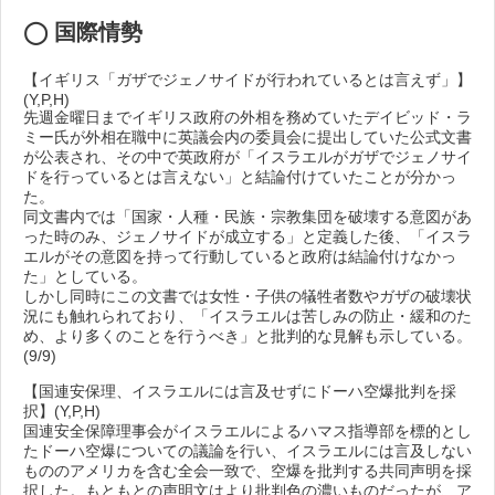
◯ 国際情勢
【イギリス「ガザでジェノサイドが行われているとは言えず」】
(Y,P,H)
先週金曜日までイギリス政府の外相を務めていたデイビッド・ラ
ミー氏が外相在職中に英議会内の委員会に提出していた公式文書
が公表され、その中で英政府が「イスラエルがガザでジェノサイ
ドを行っているとは言えない」と結論付けていたことが分かっ
た。
同文書内では「国家・人種・民族・宗教集団を破壊する意図があ
った時のみ、ジェノサイドが成立する」と定義した後、「イスラ
エルがその意図を持って行動していると政府は結論付けなかっ
た」としている。
しかし同時にこの文書では女性・子供の犠牲者数やガザの破壊状
況にも触れられており、「イスラエルは苦しみの防止・緩和のた
め、より多くのことを行うべき」と批判的な見解も示している。
(9/9)
【国連安保理、イスラエルには言及せずにドーハ空爆批判を採
択】(Y,P,H)
国連安全保障理事会がイスラエルによるハマス指導部を標的とし
たドーハ空爆についての議論を行い、イスラエルには言及しない
もののアメリカを含む全会一致で、空爆を批判する共同声明を採
択した。もともとの声明文はより批判色の濃いものだったが、ア