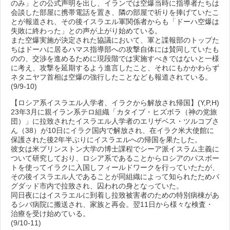
のみ」との公式声明を出し、イランでは空爆当時に指導者たちは
会談した部屋に携帯電話を置き、隣の部屋で祈りを捧げていたこ
とが報道され、その後イスラエル軍関係者からも「ドーハ空爆は
失敗に終わった」との声が上がり始めている。
また空爆実施が決定された協議において、軍と諜報部のトップた
ちはドーハに居るハマス指導部への攻撃自体には賛同していたも
のの、交渉を進めるために現段階では実施すべきではないと一様
に考え、攻撃を延期するよう進言したこと、それにもかかわらず
ネタニヤフ首相は空爆の強行したことなども報道されている。
(9/9-10)
【ロシア系イスラエル人学者、イラクから解放され帰国】(Y,P,H)
23年3月に親イラン系テロ組織「カタイブ・ヒズボラ（神の党旅
団）」に拉致されたイスラエル人学者のエリザベス・ツルコブさ
ん（38）が10日にイラク国内で解放され、在イラク米大使館に
保護された後2年半ぶりにイスラエルへの帰国を果たした。
彼女は米プリンストン大学の博士課程でシーア派イスラム主義に
ついて研究しており、ロシア系であることからロシアのパスポー
トを使ってイラクに入国しフィールドワークを行っていたたが、
その後イスラエル人であることが同組織によって知られたためバ
グダッド市内で拉致され、囚われの身となっていた。
同日夜にはイスラエルに到着し拉致被害者のための特別病棟があ
るシバ病院に搬送され、家族と再会。翌11日から様々な検査・
治療を受け始めている。
(9/10-11)