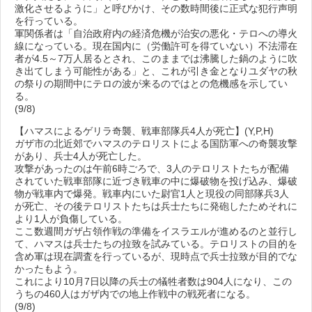
激化させるように」と呼びかけ、その数時間後に正式な犯行声明
を行っている。
軍関係者は「自治政府内の経済危機が治安の悪化・テロへの導火
線になっている。現在国内に（労働許可を得ていない）不法滞在
者が4.5～7万人居るとされ、このままでは沸騰した鍋のように吹
き出てしまう可能性がある」と、これが引き金となりユダヤの秋
の祭りの期間中にテロの波が来るのではとの危機感を示してい
る。
(9/8)
【ハマスによるゲリラ奇襲、戦車部隊兵4人が死亡】(Y,P,H)
ガザ市の北近郊でハマスのテロリストによる国防軍への奇襲攻撃
があり、兵士4人が死亡した。
攻撃があったのは午前6時ごろで、3人のテロリストたちが配備
されていた戦車部隊に近づき戦車の中に爆破物を投げ込み、爆破
物が戦車内で爆発。戦車内にいた尉官1人と現役の同部隊兵3人
が死亡、その後テロリストたちは兵士たちに発砲したためそれに
より1人が負傷している。
ここ数週間ガザ占領作戦の準備をイスラエルが進めるのと並行し
て、ハマスは兵士たちの拉致を試みている。テロリストの目的を
含め軍は現在調査を行っているが、現時点で兵士拉致が目的でな
かったもよう。
これにより10月7日以降の兵士の犠牲者数は904人になり、この
うちの460人はガザ内での地上作戦中の戦死者になる。
(9/8)