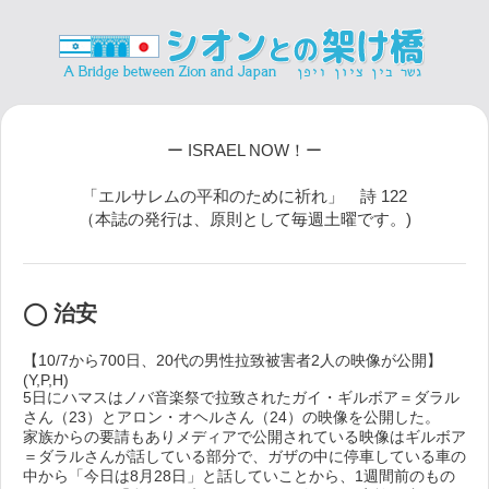
ー ISRAEL NOW！ー
「エルサレムの平和のために祈れ」 詩 122
（本誌の発行は、原則として毎週土曜です。)
◯ 治安
【10/7から700日、20代の男性拉致被害者2人の映像が公開】
(Y,P,H)
5日にハマスはノバ音楽祭で拉致されたガイ・ギルボア＝ダラル
さん（23）とアロン・オヘルさん（24）の映像を公開した。
家族からの要請もありメディアで公開されている映像はギルボア
＝ダラルさんが話している部分で、ガザの中に停車している車の
中から「今日は8月28日」と話していことから、1週間前のもの