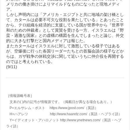
メリカの働き掛けによりマイルドなものになったと現地メディ
ア。
しかし声明内には「アメリカ・エジプトと共に地域の架け橋とし
て、カタールは必要不可欠な役割を果たしている」とあったこと
から、テロ組織を経済的に支援している国が世界中から『世界平
和のための仲裁者』として賞賛を受ける一方、イスラエルは『野
蛮・過激な国家』との虚構の構図を生んでしまったと論じ、外交
的に大きな打撃だと国内メディアは報じた。
またカタールはイスラエルに対して激怒している様子ではある
が、空爆後に行った各国リーダーたちとの首脳会談の様子などか
らは、ガザ戦争の休戦交渉に関して近いうちに仲介役を再開する
のではと考えられている。
(9/11)
［情報源略号表］
文末の( )内の記号が情報源です。（掲載日が異なる場合もあり。）
P=エルサレム・ポスト https://www.jpost.com/
（英語）
H=ハアレツ http://www.haaretz.com/
（英語・ヘブライ語）
Y=イディオット・アハロノット
http://www.ynetnews.com/
（英語・ヘブ
ライ語）