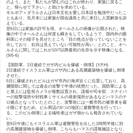
のよう。また「私たちが望むのはこれが終わり、家族に戻るこ
と。帰らせて下さい」と助けを求めている。
ギルボア＝ダラルさんは日本文化を愛し日本語を勉強中だったこ
ともあり、先月末には家族が国会議長と共に来日し人質解放を訴
えている。
翌6日には家族の許可を得、オヘルさんの画像が公開された。映
像の中でオヘルさんは何度も瞬きをしているようで、国内外の眼
科医にその様子を見せたところ「目の焦点が合っていないことを
示しており、右目は見えていない可能性が高い」とのこと。オヘ
ルさんに関してはこれが10/7以降最初の生存を示す映像になる。
(9/5-6)
【国防軍、2日連続でガザ内ビルを爆破・倒壊】(Y,P,H)
2日連続でイスラエル軍はガザ内にある高層建築物を爆破し倒壊
させた。
5日に爆破されたビルはガザ市内の海岸近くに位置しており、高
層階部に関しては過去の攻撃で半壊の状態だった。国防軍による
と屋上には監視カメラが複数設置され、諜報や司令部、スナイパ
ーの狙撃場所や対戦車ミサイルの発射場所があるなどハマスのテ
ロ拠点となっていたとのこと。攻撃前には一般市民の被害者を最
小限にするため、ビル周辺の5つの地区に避難警告を行ってい
る。このビル倒壊による犠牲者はガザ側からも報告されていな
い。
翌6日午後にもイスラエル軍は避難警告を出した1時間半後に別
の高層建築物を爆破し倒壊。こちらもハマスの諜報施設となり、