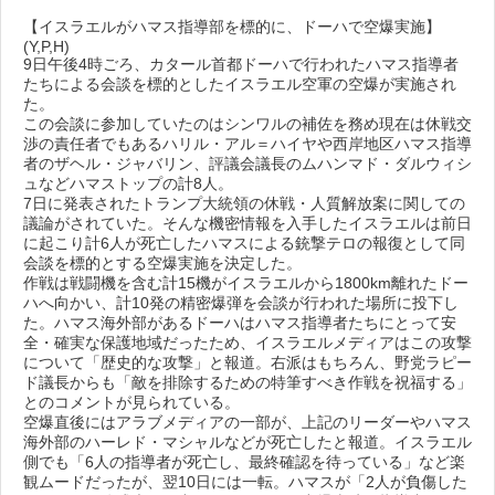
【イスラエルがハマス指導部を標的に、ドーハで空爆実施】
(Y,P,H)
9日午後4時ごろ、カタール首都ドーハで行われたハマス指導者
たちによる会談を標的としたイスラエル空軍の空爆が実施され
た。
この会談に参加していたのはシンワルの補佐を務め現在は休戦交
渉の責任者でもあるハリル・アル＝ハイヤや西岸地区ハマス指導
者のザヘル・ジャバリン、評議会議長のムハンマド・ダルウィシ
ュなどハマストップの計8人。
7日に発表されたトランプ大統領の休戦・人質解放案に関しての
議論がされていた。そんな機密情報を入手したイスラエルは前日
に起こり計6人が死亡したハマスによる銃撃テロの報復として同
会談を標的とする空爆実施を決定した。
作戦は戦闘機を含む計15機がイスラエルから1800km離れたドー
ハへ向かい、計10発の精密爆弾を会談が行われた場所に投下し
た。ハマス海外部があるドーハはハマス指導者たちにとって安
全・確実な保護地域だったため、イスラエルメディアはこの攻撃
について「歴史的な攻撃」と報道。右派はもちろん、野党ラピー
ド議長からも「敵を排除するための特筆すべき作戦を祝福する」
とのコメントが見られている。
空爆直後にはアラブメディアの一部が、上記のリーダーやハマス
海外部のハーレド・マシャルなどが死亡したと報道。イスラエル
側でも「6人の指導者が死亡し、最終確認を待っている」など楽
観ムードだったが、翌10日には一転。ハマスが「2人が負傷した