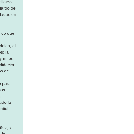
blioteca
o largo de
lladas en
fico que
iales; el
s; la
y niños
olidación
os de
o para
sos
s
ido la
rdial
ñez, y
 la