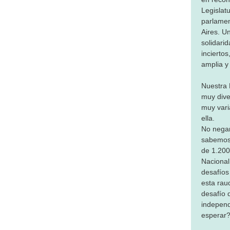
Legislat
parlamen
Aires. U
solidari
inciertos
amplia y
Nuestra 
muy dive
muy vari
ella.
No negam
sabemos,
de 1.200 
Nacional
desafíos
esta rau
desafío 
independ
esperar