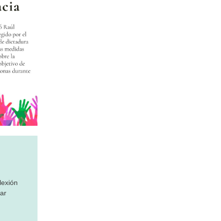
lexión
rar