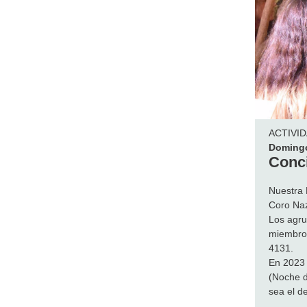
ACTIVI
Domingo
Conci
Nuestra 
Coro Naz
Los agru
miembros
4131.
En 2023 
(Noche d
sea el d