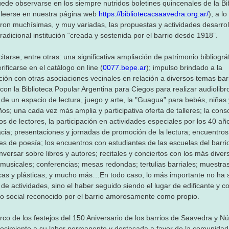
de observarse en los siempre nutridos boletines quincenales de la Bi
leerse en nuestra página web
https://bibliotecacsaavedra.org.ar/
), a l
ron muchísimas, y muy variadas, las propuestas y actividades desarro
radicional institución “creada y sostenida por el barrio desde 1918”.
tarse, entre otras: una significativa ampliación de patrimonio bibliográ
ificarse en el catálogo on line (
0077.bepe.ar
); impulso brindado a la
ación con otras asociaciones vecinales en relación a diversos temas barr
con la Biblioteca Popular Argentina para Ciegos para realizar audiolibro
 de un espacio de lectura, juego y arte, la "Guagua” para bebés, niñas 
ños; una cada vez más amplia y participativa oferta de talleres; la cons
os de lectores, la participación en actividades especiales por los 40 añ
ia; presentaciones y jornadas de promoción de la lectura; encuentros
s de poesía; los encuentros con estudiantes de las escuelas del barri
nversar sobre libros y autores; recitales y conciertos con los más diver
musicales; conferencias; mesas redondas; tertulias barriales; muestra
icas y plásticas; y mucho más…En todo caso, lo más importante no ha s
de actividades, sino el haber seguido siendo el lugar de edificante y co
o social reconocido por el barrio amorosamente como propio.
rco de los festejos del 150 Aniversario de los barrios de Saavedra y Nú
ocimiento a su labor permanente y destacada a favor de la comunidad,