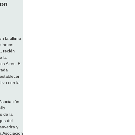
con
en la última
citamos
, recién
e la
s Aires. El
rada
 establecer
tivo con la
 Asociación
lio
s de la
gos del
Saavedra y
a Asociación