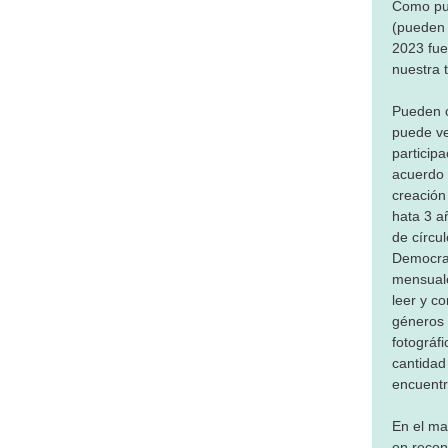
Como pue
(pueden 
2023 fue
nuestra t
Pueden ci
puede ver
particip
acuerdo 
creación
hata 3 a
de círcul
Democrac
mensuale
leer y co
géneros 
fotográf
cantidad 
encuentr
En el ma
en recon