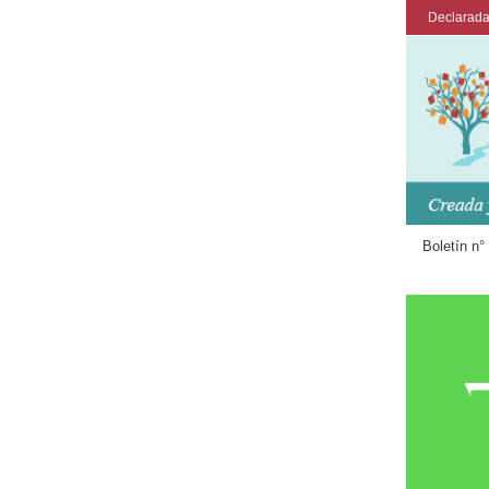
Declarada
Boletín n°