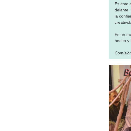
Es éste 
delante.
la confi
creativid
Es un mo
hecho y 
Comisión