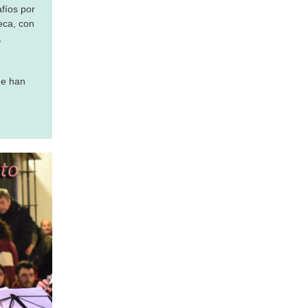
fíos por
eca, con
,
ue han