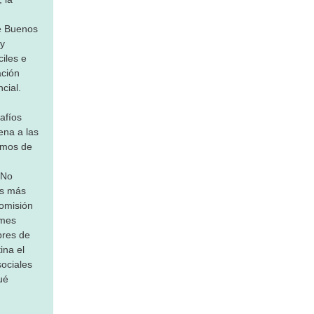
de Buenos
 y
iles e
ación
cial.
afíos
ena a las
emos de
 No
as más
Comisión
rmes
bres de
ina el
ociales
ué