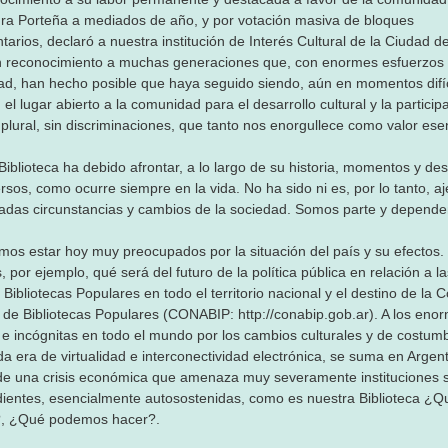
ura Porteña a mediados de año, y por votación masiva de bloques
tarios, declaró a nuestra institución de Interés Cultural de la Ciudad 
n reconocimiento a muchas generaciones que, con enormes esfuerzos
dad, han hecho posible que haya seguido siendo, aún en momentos difíc
, el lugar abierto a la comunidad para el desarrollo cultural y la particip
 plural, sin discriminaciones, que tanto nos enorgullece como valor esen
Biblioteca ha debido afrontar, a lo largo de su historia, momentos y des
rsos, como ocurre siempre en la vida. No ha sido ni es, por lo tanto, aj
adas circunstancias y cambios de la sociedad. Somos parte y depend
os estar hoy muy preocupados por la situación del país y su efectos.
 por ejemplo, qué será del futuro de la política pública en relación a l
Bibliotecas Populares en todo el territorio nacional y el destino de la 
 de Bibliotecas Populares (CONABIP: http://conabip.gob.ar). A los eno
 e incógnitas en todo el mundo por los cambios culturales y de costum
da era de virtualidad e interconectividad electrónica, se suma en Argent
de una crisis económica que amenaza muy severamente instituciones s
ientes, esencialmente autosostenidas, como es nuestra Biblioteca ¿Q
?, ¿Qué podemos hacer?.