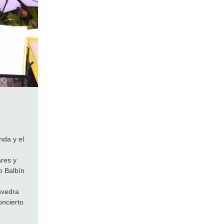
nda y el
res y
o Balbín
avedra
oncierto