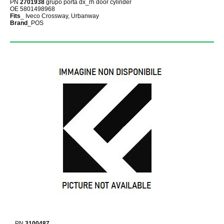
PN
2701938
grupo porta dx_rh door cylinder
OE 5801498968
Fits
_ Iveco Crossway, Urbanway
Brand
_POS
PN
3100487