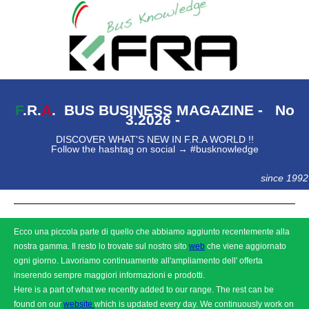
F
.R.
A
. BUS BUSINESS MAGAZINE - No
3.2026 -
DISCOVER WHAT'S NEW IN F.R.A WORLD !!
Follow the hashtag on social → #busknowledge
since 1992
Ecco una piccola parte di quello che abbiamo aggiunto recentemente alla
nostra gamma. Il resto lo trovate sul nostro sito
web
che viene aggiornato
ogni giorno. Lavoriamo continuamente all'ampliamento dell' offerta
inserendo sempre maggiori informazioni e prodotti.
Here is a part of what we recently added to our range. The rest can be
found on our
website
which is updated every day. We continuously work on