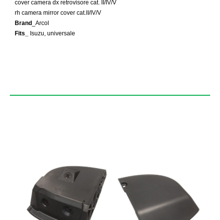
cover camera dx retrovisore cat. II/IV/V
rh camera mirror cover cat.
II/IV/V
Brand
_Arcol
Fits_
Isuzu, universale