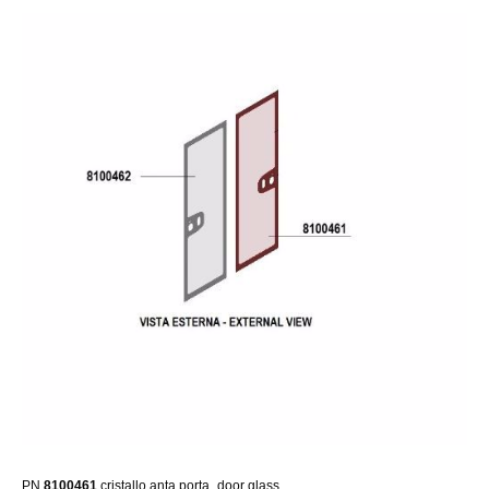
PN
8100461
cristallo anta porta_door glass