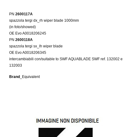
PN
2600117A
spazzola tergi dx_rh wiper blade 1000mm
(in foto/showed)
OE Evo A0018206245
PN
2600118A
spazzola tergi sx_lh wiper blade
OE Evo A0018206345
intercambiabili con/suitable to SWF AQUABLADE
SWF ref. 132002 e
132003
Brand
_Equivalent