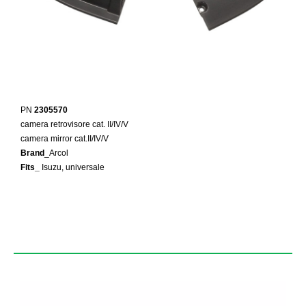
PN
2305570
camera retrovisore cat. II/IV/V
camera mirror cat.
II/IV/V
Brand
_Arcol
Fits_
Isuzu, universale