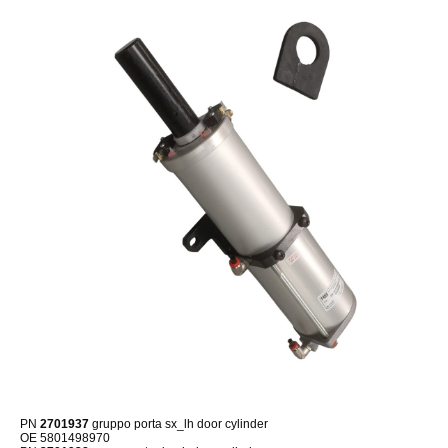
PN
2701937
gruppo porta sx_lh door cylinder
OE 5801498970