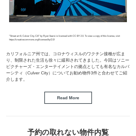
"Street art 8, Culver City, CA"
by Ryan Vaarsi
is licensed with CC BY 2.0. To view a copy of this license, visit
https://creativecommons.org/licenses/by/2.0/
カリフォルニア州では、コロナウィスルのワクチン接種が広ま
り、制限された生活も徐々に緩和されてきました。今回はソニー
ピクチャーズ・エンターテイメントの拠点としても有名なカルバ
ーシティ（Culver City）についてお勧め物件3件と合わせてご紹
介します。
Read More
予約の取れない物件内覧