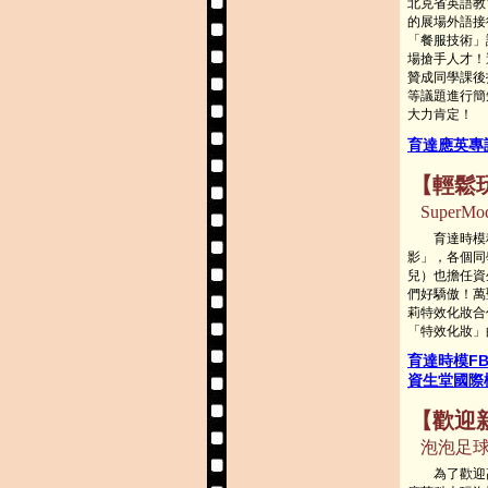
北克省英語教育
的展場外語接
「餐服技術」
場搶手人才！
贊成同學課後
等議題進行簡
大力肯定！
育達應英專
【輕鬆
Super
育達時模科
影」，各個同學
兒）也擔任資
們好驕傲！萬
莉特效化妝合
「特效化妝」
育達時模F
資生堂國際
【歡迎
泡泡足球
為了歡迎高