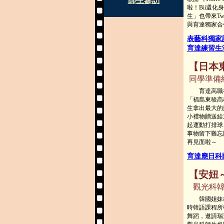
師生參訪
啦！Bii還
生」也帶來Tw
與育達獨家合
表藝科獨家
育達練習生
【日本
同學準備
育達高職在
「福島東稜高
生拿出最大的
小禮物贈送給
起運動打排球
事物留下難忘
再見面啦～
育達應日科
【安妞
觀光科韓
韓國姐妹校
時韓語課程所
舞蹈，邀請瑞