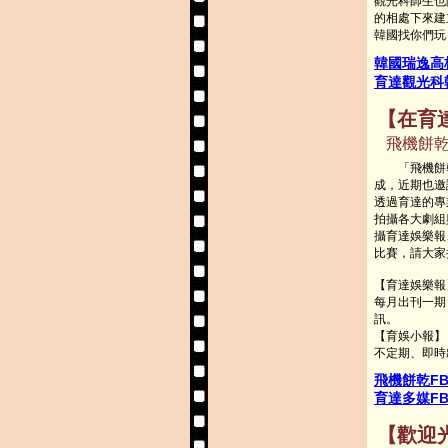
觀光科師生也
的相處下來建
韓國找你們玩
韓國瑞逸高
育達觀光科
【在育
飛機餅乾
「飛機餅乾
成，近期也邀
透過育達的專
拍攝各大劇組
攝育達娛樂報
比賽，請大家
【育達娛樂報
每月出刊一期
訊。
【育娛小報】
不定期、即時
飛機餅乾F
育達多媒F
【歡迎