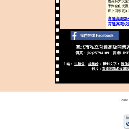
應英科大玩泡
學到金山玩團
班上同學更加
育達高職新
育達高職校
臺北市私立育達高級商業
傳真：
(02)25794109
育達LIN
主編：
洪毓俊
、
楊雅鈴
/ 攝影文字：
陳佳
影片：
育達高職多媒體
Share 