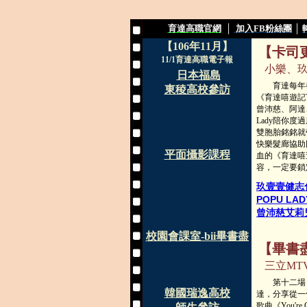
育達高職官網
│
加入FB粉絲團
│
【106年11月】
【卡司
11/1育達高職電子報
小樂、玖
日本福島
育達每年都
東稜高校參訪
《育達嘻遊記T
曾沛慈、阿達、
Lady陪你
雙胞胎銘銘就
快樂髮廊協助
平面攝影課程
血的《育達嘻遊
容，一定要鎖
玖壹壹健志
POPU L
曾沛慈艾莉
校園會課室-bii畢書盡
【畢書
三立MT
第十二場「校
韓國瑞逸高校
達，分享從一
歌曲《You'r