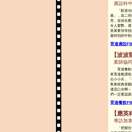
廣設科中
「歡迎光臨
展」，高二同
亮，並掛在教
令人驚艷。透
策展要領等技
最特別的中秋
育達廣設F
【波波
業師協同
育達餐飲科
來育達教課啦
出小小兵，「
客家經典菜餚
邊流口水啊～
們一定要認真
育達餐飲F
【應英科
專訪加拿
「把握任何能