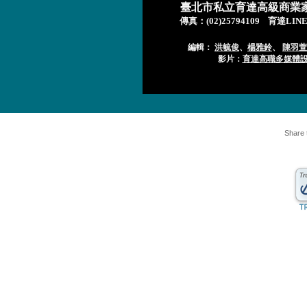
臺北市私立育達高級商業
傳真：
(02)25794109
育達LIN
編輯：
洪毓俊
、
楊雅鈴
、
陳羽萱
影片：
育達高職多媒體
Share 