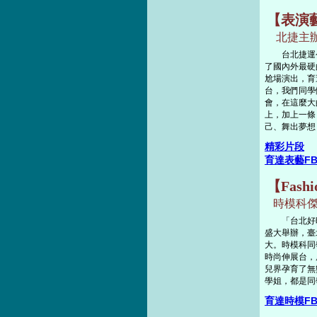
【表演
北捷主辦
台北捷運公
了國內外最硬
尬場演出，育
台，我們同學
會，在這麼大
上，加上一條
己、舞出夢想
精彩片段
育達表藝F
【Fash
時模科傑
「台北好時尚Fa
盛大舉辦，臺
大。時模科同
時尚伸展台，
兒界孕育了無
學姐，都是同
育達時模F