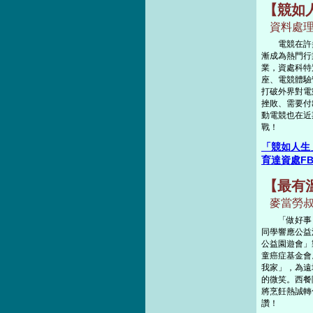
【競如
資料處理
電競在許多
漸成為熱門行
業，資處科特
座、電競體驗
打破外界對電
挫敗、需要付
動電競也在近
戰！
「競如人生
育達資處F
【最有
麥當勞叔
「做好事．
同學響應公益
公益園遊會」
童癌症基金會
我家」，為遠
的微笑。西餐
將烹飪熱誠轉
讚！