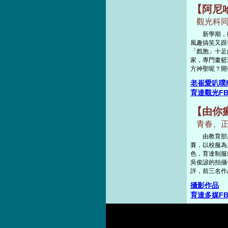
【阿尼
觀光科同
新學期，觀
風趣搞笑又跟
「戲胞」十足
家，專門畫籃
方神聖呢？開
老崔愛叭噗
育達觀光F
【由你瘋
青春、正
由教育部所舉
賽，以校服為
色，育達制服
吳俊諺的拍攝
評，前三名作
攝影作品
育達多媒F