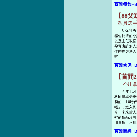
育達餐飲F
【88
教具選手
幼保科教具
精心挑選的小
以及主任教官
孕育出許多人
作態度與為人
喔！
育達幼保F
【首間
「不用拿
今年七月，7-
科同學率先來
初的「1.0
帳」，進入到
享，未來當人
裡的貨品沒有
用拿貨、不用
育達商經F