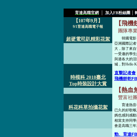
育達高職官網
│
加入FB粉絲團
│
【107年9月】
【飛機
9/1育達高職電子報
團隊專業
韓國電影《
超硬電司趴精彩花絮
亞洲國際記者
大，除了來自
一受邀的學生
與過各大的活
城，對Hell
直擊記者會
時模科 2018臺北
飛機餅乾F
Top時裝設計大賞
【熱血
豐富社團
育達熱音社
科花科草拍攝花絮
已久的好歌喉
媽也感到感動
相當支持同學
會是高職三年
勁、育達F