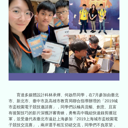
育達多媒體設計科林承燁、何啟昂同學，在7月參加由臺北
市、新北市、臺中市及高雄市教育局聯合指導辦理的「2019城
市盃校園電子競技邀請賽」，同學們以極具流暢、創意、且富
有後製技巧的影片深獲評審青睞，勇奪高中職組快速錄剪播冠
軍，並受邀代表臺北市遠赴上海參加「2019上海城市盃校園電
子競技交流賽」，兩岸選手相互切磋交流，同學們不負眾望，