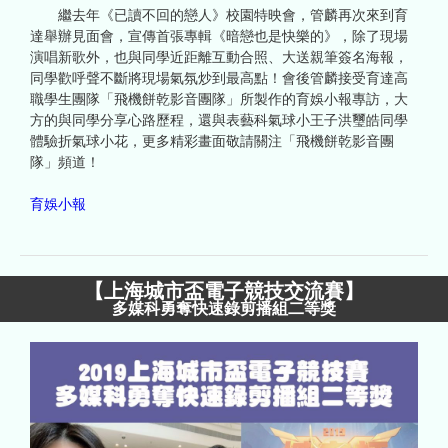
繼去年《已讀不回的戀人》校園特映會，管麟再次來到育
達舉辦見面會，宣傳首張專輯《暗戀也是快樂的》，除了現場
演唱新歌外，也與同學近距離互動合照、大送親筆簽名海報，
同學歡呼聲不斷將現場氣氛炒到最高點！會後管麟接受育達高
職學生團隊「飛機餅乾影音團隊」所製作的育娛小報專訪，大
方的與同學分享心路歷程，還與表藝科氣球小王子洪璽皓同學
體驗折氣球小花，更多精彩畫面敬請關注「飛機餅乾影音團
隊」頻道！
育娛小報
【
上海城市盃電子競技交流賽
】
多媒科勇奪快速錄剪播組二等獎