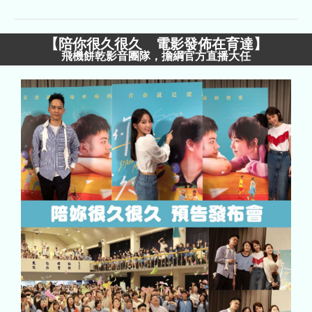
【
陪你很久很久 電影發佈在育達
】
飛機餅乾影音團隊，擔綱官方直播大任