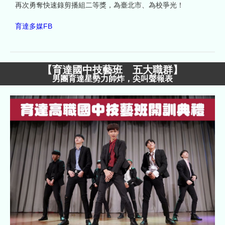
再次勇奪快速錄剪播組二等獎，為臺北市、為校爭光！
育達多媒FB
【
育達國中技藝班 五大職群
】
男團育達星勢力帥炸，尖叫聲報表