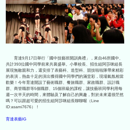
育達9月17日舉行「國中技藝班開訓典禮」，來自46所國中、
共計393位國中同學前來共襄盛舉。小畢校長、招生組阿莎咪組長
展現無敵親和力，還安排了表藝科、造型科、競技啦啦隊帶來精彩
的表演，熱血十足的演出獲得國中同學們的滿堂彩，現場氣氛相當
歡樂！今年育達開設了藝術職群、餐旅職群、家政職群、設計職
群、商管職群等5個職群、15個班級的課程，讓技藝班同學利用每
週一次半天的時間，來體驗及了解自己的興趣，對於未來還很茫然
嗎？可以跟超可愛的招生組阿莎咪組長聊聊喔（Line
ID:asami7676）！
育達表藝IG