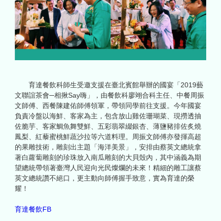
育達餐飲科師生受邀支援在臺北賓館舉辦的國宴「2019藝
文聯誼茶會─相揪Say嗨」，由餐飲科廖翊合科主任、中餐周振
文師傅、西餐陳建佑師傅領軍，帶領同學前往支援。今年國宴
負責冷盤以海鮮、客家為主，包含放山雞佐珊瑚菜、現撈透抽
佐脆芋、客家鯛魚舞雙鮮、五彩翡翠綴銀杏、薄鹽豬排佐炙燒
鳳梨、紅藜蜜桃鮮蔬沙拉等六道料理。周振文師傅亦發揮高超
的果雕技術，雕刻出主題「海洋美景」，安排由蔡英文總統拿
著白蘿蔔雕刻的珍珠放入南瓜雕刻的大貝殼內，其中涵義為期
望總統帶領著臺灣人民迎向光民燦爛的未來！精細的雕工讓蔡
英文總統讚不絕口，更主動向師傅握手致意，實為育達的榮
耀！
育達餐飲FB