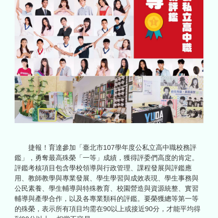
捷報！育達參加「臺北市107學年度公私立高中職校務評
鑑」，勇奪最高殊榮「一等」成績，獲得評委們高度的肯定。
評鑑考核項目包含學校領導與行政管理、課程發展與評鑑應
用、教師教學與專業發展、學生學習與成效表現、學生事務與
公民素養、學生輔導與特殊教育、校園營造與資源統整、實習
輔導與產學合作，以及各專業類科的評鑑。要榮獲總等第一等
的殊榮，表示所有項目均需在90以上或接近90分，才能平均得