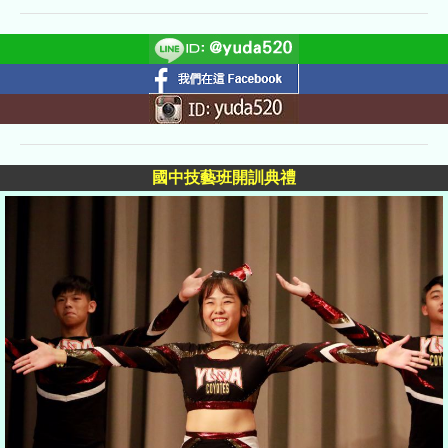
國中技藝班開訓典禮