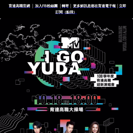
育達高職官網
│
加入FB粉絲團
│
轉寄
│
更多鮮訊息都在育達電子報
│
立即
訂閱（點我）