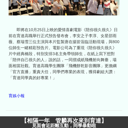
即將在10月25日上映的愛情喜劇電影《陪你很久很久》日
前在育達高職舉行正式預告發布會，李安之子李淳、女星邵雨
薇、蔡瑞雪三位主演與本片監製唐在揚皆蒞臨活動現場，與800
位師生一睹精彩預告片。電影公司為了重現《陪你很久很久》
片中經典橋段，特別安排3名主角帶領師生，在紙上寫下想對
「陪伴自己很久的人」說的話，一同摺成紙飛機射向舞臺，場
面相當壯觀。育達高職學生團隊「飛機餅乾影音團隊」更擔綱
「官方直播」重責大任，同學們專業的表現，獲得劇組大讚：
「育達同學真的好專業！」
育娛小報
【
相隔一年 管麟再次來到育達
】
見面會近距離互動，同學暴動啦