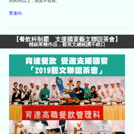
到90分以上，相當不容易。
育達IG
【
餐飲科制霸 支援國宴藝文聯誼茶會
】
精細果雕作品，蔡英文總統讚不絕口