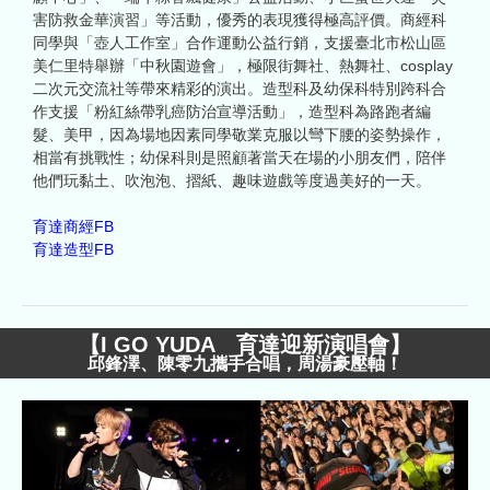
害防救金華演習」等活動，優秀的表現獲得極高評價。商經科
同學與「壺人工作室」合作運動公益行銷，支援臺北市松山區
美仁里特舉辦「中秋園遊會」，極限街舞社、熱舞社、cosplay
二次元交流社等帶來精彩的演出。造型科及幼保科特別跨科合
作支援「粉紅絲帶乳癌防治宣導活動」，造型科為路跑者編
髮、美甲，因為場地因素同學敬業克服以彎下腰的姿勢操作，
相當有挑戰性；幼保科則是照顧著當天在場的小朋友們，陪伴
他們玩黏土、吹泡泡、摺紙、趣味遊戲等度過美好的一天。
育達商經FB
育達造型FB
【
I GO YUDA 育達迎新演唱會
】
邱鋒澤、陳零九攜手合唱，周湯豪壓軸！