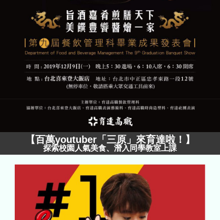
【
百萬youtuber「三原」來育達啦！
】
探索校園人氣美食、潛入同學教室上課