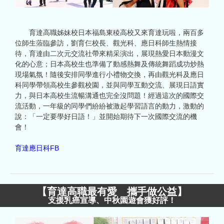
育達高職姊妹校日本福島東稜高校又來育達玩啦，兩百多
位師生蒞臨參訪，劉育仨校長、觀光科、應日科師生熱情接
待，育達由二次元交流社帶來精采演出，展現熱愛日本動漫文
化的心意；日本高校生也準備了動感熱舞及傳統舞蹈成功炒熱
現場氣氛！隨後安排同學進行小禮物交換，再由觀光科及應日
科同學帶領高校生參觀校園，並與同學互動交流、展現日語實
力，與日本高校生流暢溝通也完全沒問題！經過這次的國際交
流活動，一年級的同學們紛紛被激起學習語言的動力，激動的
說：「一定要學好日語！」並開始期待下一次國際交流的機
會！
育達應日科FB
【
育達高職最有愛 攜手做公益
】
支援乳癌宣導、中秋園遊會獲好評！