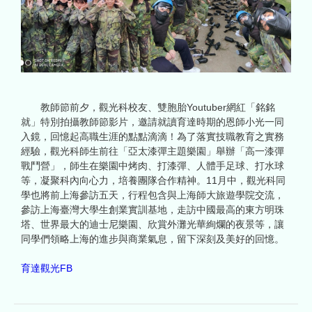
教師節前夕，觀光科校友、雙胞胎Youtuber網紅「銘銘
就」特別拍攝教師節影片，邀請就讀育達時期的恩師小光一同
入鏡，回憶起高職生涯的點點滴滴！為了落實技職教育之實務
經驗，觀光科師生前往「亞太漆彈主題樂園」舉辦「高一漆彈
戰鬥營」，師生在樂園中烤肉、打漆彈、人體手足球、打水球
等，凝聚科內向心力，培養團隊合作精神。11月中，觀光科同
學也將前上海參訪五天，行程包含與上海師大旅遊學院交流，
參訪上海臺灣大學生創業實訓基地，走訪中國最高的東方明珠
塔、世界最大的迪士尼樂園、欣賞外灘光華絢爛的夜景等，讓
同學們領略上海的進步與商業氣息，留下深刻及美好的回憶。
育達觀光FB