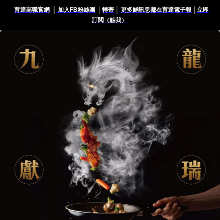
育達高職官網
│
加入FB粉絲團
│
轉寄
│
更多鮮訊息都在育達電子報
│
立即
訂閱（點我）