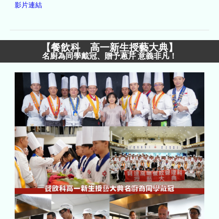
影片連結
【
餐飲科 高一新生授藝大典
】
名廚為同學戴冠、贈予蔥芹 意義非凡！