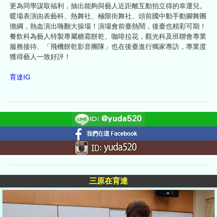
更為同學謀取福利，抽出能夠與藝人近距離互動拍立得的幸運兒。
暖場表演由表藝科、熱舞社、極限街舞社、頭前國中動手動腳舞團
擔綱，熱血演出嗨翻大操場！演場會前臺熱鬧，後臺也精彩可期！
餐飲科為藝人特製專屬糖霜餅乾、咖啡拉花，觀光科及班聯會專業
服務接待、「飛機餅乾影音團隊」也在後臺進行獨家專訪，專業度
獲得藝人一致好評！
育達IG
三原在育達