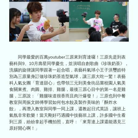
同學最愛的百萬youtuber三原來到育達囉！三原先是到表
藝科與9、10月壽星同學慶生，並演唱自創歌曲《珍珠奶茶》，
洗腦的旋律讓同學跟著一起合唱，表藝科氣球小王子洪璽皓特
別為三原量身訂做珍珠奶茶造型氣球，讓三原大吃一驚！表藝
科人氣女團「育達甜心」也帶領三元到美食街品嘗校園人氣美
食關東煮、肉圓、雞排、雞腿，最後三原心目中的第一名是雞
腿，三原說：「雞腿味道很香而且肉汁爆發！」三原也到中餐
教室與周振文師傅學習如何包水餃及製作美味的「酥炸水
餃」，再潛入教室與同學一同上課，還教起日式英語，讓班上
氣氛非常歡樂！當天剛好巧遇國中技藝班上課，許多國中生看
到三原，紛紛拿起手機拍照，直呼：「來育達上課還能遇見三
原好開心啊！」