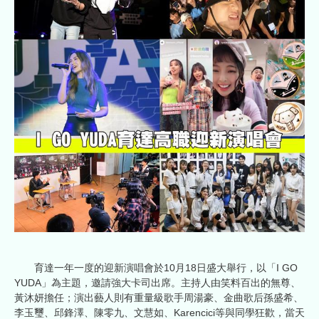
育達一年一度的迎新演唱會於10月18日盛大舉行，以「I GO
YUDA」為主題，邀請強大卡司出席。主持人由笑料百出的無尊、
黃沐妍擔任；演出藝人則有重量級歌手周湯豪、金曲歌后孫盛希、
李玉璽、邱鋒澤、陳零九、文慧如、Karencici等與同學狂歡，當天