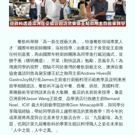
餐飲科舉辦「高一新生授藝大典」，特邀餐飲領域專業人
才「國際年輕廚師團隊」蒞校指導，由臺菜王子黃景龍主廚擔
任特別嘉賓，再由國際年輕廚師團隊為同學進行戴冠儀式，並
贈予蔥（聰明機靈）、芹菜（勤快認真）勉勵，意義非凡！為
增廣同學的視野，體驗不同於臺灣的餐飲廚藝文化，澳洲在臺
協會邀請到曾為黛安娜王妃之御用主廚Andrew Hives與
GastroJoy執行長James主廚進行廚藝料理示範教學及說明澳洲
留學相關資訊，餐飲科不論在中餐、西餐、烘焙、異國料理、
果雕藝術等皆聘請來自各大集團、飯店的名廚前來指導，像是
亞洲廚神Jason Wang王凱傑、晶華酒店行政總主廚Bernard
Noel、ICIF 義大利廚藝學院師傅Gion Minacapilli等，與同學分
享職場經驗，帶給同學跟得上趨勢潮流的實務教學！而今年的
成果展將再度與台北喜來登大飯店合作，以「九龍獻瑞」為主
題，也期許第九屆餐飲科的畢業生能以料理職人之姿在未來如
「人中之龍，人中之鳳。」