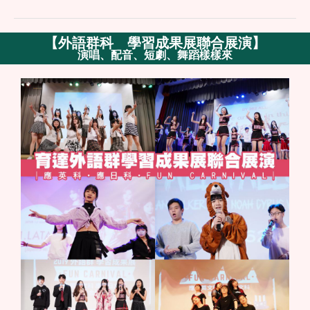
【
外語群科 學習成果展聯合展演
】
演唱、配音、短劇、舞蹈樣樣來