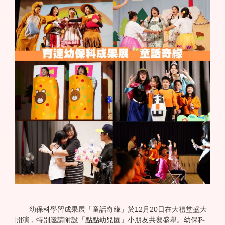
幼保科學習成果展「童話奇緣」於12月20日在大禮堂盛大
開演，特別邀請附設「點點幼兒園」小朋友共襄盛舉。幼保科