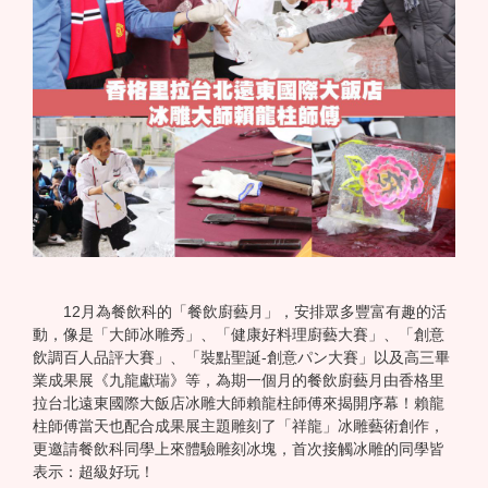
12月為餐飲科的「餐飲廚藝月」，安排眾多豐富有趣的活
動，像是「大師冰雕秀」、「健康好料理廚藝大賽」、「創意
飲調百人品評大賽」、「裝點聖誕-創意パン大賽」以及高三畢
業成果展《九龍獻瑞》等，為期一個月的餐飲廚藝月由香格里
拉台北遠東國際大飯店冰雕大師賴龍柱師傅來揭開序幕！賴龍
柱師傅當天也配合成果展主題雕刻了「祥龍」冰雕藝術創作，
更邀請餐飲科同學上來體驗雕刻冰塊，首次接觸冰雕的同學皆
表示：超級好玩！