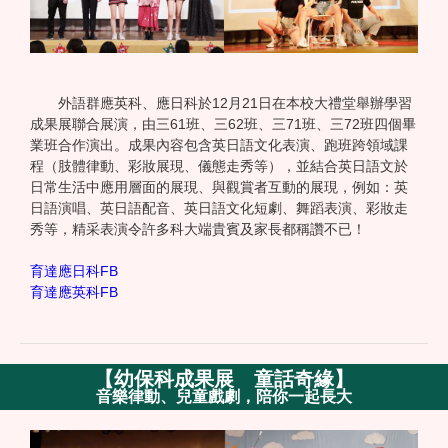
外語群應英科、應日科於12月21日在本校大禮堂舉辦學習
成果展聯合展演，由三61班、三62班、三71班、三72班四個畢
業班合作演出。成果內容包含英日語文化表演、跑班跨領域課
程（肢體律動、彩妝展現、儀態走秀等），並結合英日語文於
日常生活中應用層面的展現、與觀賞者互動的展現，例如：英
日語演唱、英日語配音、英日語文化短劇、舞蹈表演、彩妝走
秀等，精采表演令許多科大端貴賓及家長都稱讚不已！
育達應日科FB
育達應英科FB
【
幼保科成果展 童話奇緣
】
音樂律動、兒童戲劇，陪你一起長大