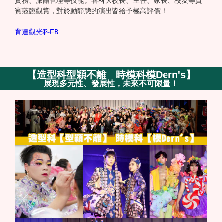
實務、旅館管理等技能。各科大校長、主任、家長、校友等貴
賓蒞臨觀賞，對於動靜態的演出皆給予極高評價！
育達觀光科FB
【
造型科型穎不離 時模科模Dern's
】
展現多元性、發展性，未來不可限量！