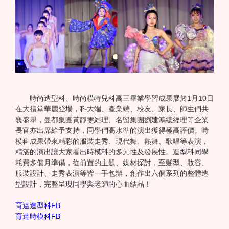
時尚造型科、時尚模特兒科高三畢業學習成果展於1月10日
在大禮堂華麗登場，科大端、產業端、校友、家長、師生們共
襄盛舉，曼都集團黃靜雯經理、名留集團劉建鴻總經理等企業
長官亦出席給予支持，同學們高水準的演出獲得極高評價。時
模科成果帶來精彩的服裝走秀、現代舞、熱舞、歌唱等表演，
精湛的演出讓大家看出時模科的多元性及發展性。造型科同學
耗費多個月準備，從前置的主題、媒材探討，至髮型、妝容、
服裝設計、走秀表演等皆一手包辦，創作出六個系列的整體造
型設計，完整呈現同學與老師的心血結晶！
育達造型科FB
育達時模科FB