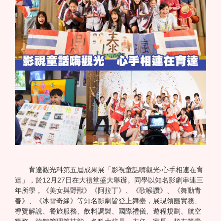
育達觀光科第五屆成果展「影視童話嗨觀光‧心手相連在育
達」，於12月27日在大禮堂盛大舉辦。同學以知名影劇串連三
年所學，《美女與野獸》《阿拉丁》、《歌喉讚》、《舞動青
春》、《冰雪奇緣》等知名影劇皆登上舞臺，展現領團實務、
導覽解說、餐旅服務、飲料調製、國際禮儀、遊程規劃、航空