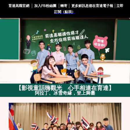
育達高職官網
│
加入FB粉絲團
│
轉寄
│
更多鮮訊息都在育達電子報
│
立即
訂閱（點我）
【
影視童話嗨觀光 心手相連在育達
】
阿拉丁、冰雪奇緣，登上舞臺