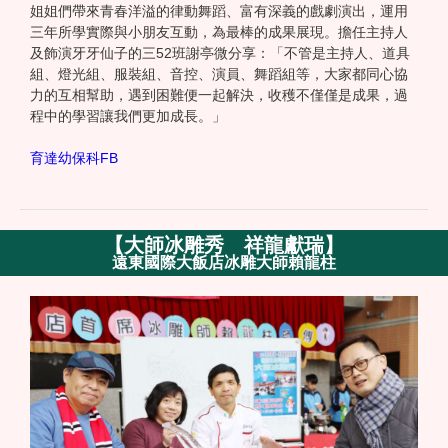
姐姐們帶來青春洋溢的律動舞蹈、富有深義的戲劇演出，運用
三年所學實際與小朋友互動，為最棒的成果展現。擔任主持人
及飾演牙牙仙子的三52班謝亭微分享：「不管是主持人、道具
組、燈光組、服裝組、音控、演員、舞蹈組等，大家都同心協
力的互相幫助，遇到困難便一起解決，收穫不僅僅是成果，過
程中的學習讓我們更加成長。」
育達幼保科FB
【
大師冰雕秀 祥龍獻瑞
】
遠東國際大飯店冰雕大師賴龍柱