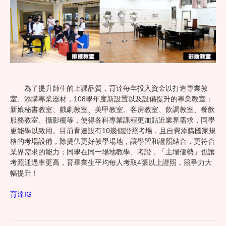
為了提升師生的上課品質，育達每年投入資金以打造專業教
室、添購專業器材，108學年度新設置以及設備提升的專業教室：
新娘秘書教室、戲劇教室、美甲教室、客房教室、飲調教室、餐飲
服務教室、攝影棚等，使得各科專業課程更加貼近業界需求，同學
更能學以致用。目前育達設有10幾個證照考場，且自費添購國家規
格的考場設備，除提供更好教學場地，讓學習和證照結合，更符合
業界需求的能力；同學在同一場地教學、考證，「主場優勢」也讓
考照通過率更高，育畢業生平均每人考取4張以上證照，競爭力大
幅提升！
育達IG