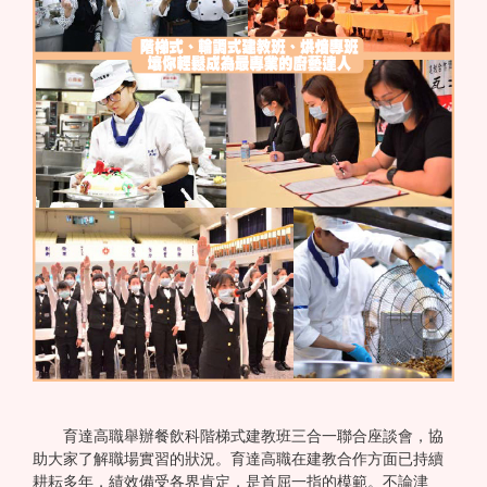
育達高職舉辦餐飲科階梯式建教班三合一聯合座談會，協
助大家了解職場實習的狀況。育達高職在建教合作方面已持續
耕耘多年，績效備受各界肯定，是首屈一指的模範。不論津