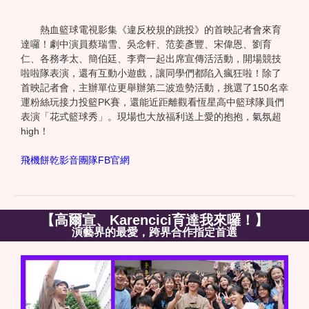
熱血籃球電視影集《違反校規的跳投》的首映記者會來育
達囉！劇中演員蔡瑞雪、吳念軒、范姜彥豐、宋偉恩、劉育
仁、各務孝太、簡伯廷、李齊一起出席宣傳活活動，開場競技
啦啦隊表演，還有互動小遊戲，讓同學們都陷入瘋狂啦！除了
首映記者會，主辦單位更舉辦第二波造勢活動，挑選了150名幸
運粉絲玩接力投籃PK賽，還能近距離觀看恆星高中籃球隊員們
表演「花式籃球秀」。現場也大放福利送上愛的抱抱，氣氛超
high！
飛機餅乾影音團隊FB官網
【高爾宣、Karencici育達我來囉！】
演藝界的最愛，跨界合作指定首選