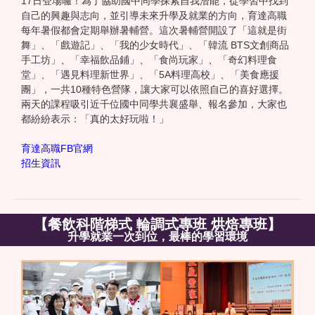
17日登場囉！為了協助國中同學探索自我潛能，從學習中找到
自己的興趣與志向，並引導未來升學及就業的方向，育達高職
每年暑假都會定期舉辦暑輔營。這次暑輔營開設了「這就是街
舞」、「戲遊記」、「我的少女時代」、「韓流 BTS文創商品
手工坊」、「幸福飲品鋪」、「食尚玩家」、「奇幻料理食
堂」、「遇見料理新世界」、「5A料理高校」、「美食應援
團」，一共10種特色營隊，讓大家可以依照自己的喜好選擇。
兩天的課程吸引近千位國中同學共襄盛舉、報名參加，大家也
都紛紛表示：「真的太好玩啦！」
育達高職FB官網
招生資訊
【餐飲科階梯式 輪調式專班 烘焙專班】
升學就業一次到位，最棒的學習環境