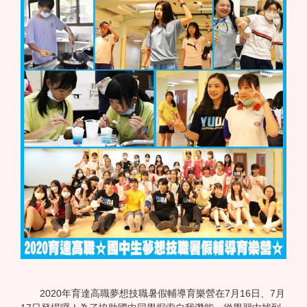
2020年育達高職夢想技職暑假輔導育樂營在7月16日、7月