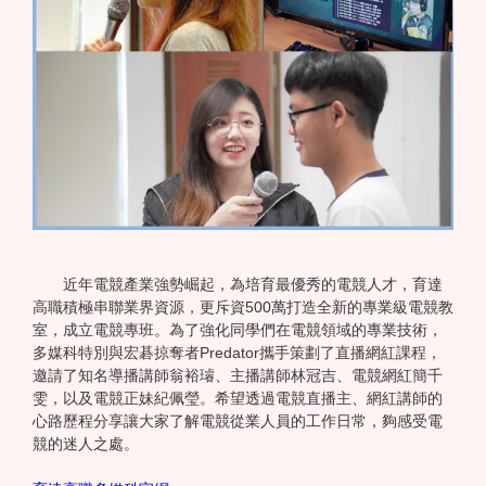
近年電競產業強勢崛起，為培育最優秀的電競人才，育達
高職積極串聯業界資源，更斥資500萬打造全新的專業級電競教
室，成立電競專班。為了強化同學們在電競領域的專業技術，
多媒科特別與宏碁掠奪者Predator攜手策劃了直播網紅課程，
邀請了知名導播講師翁裕璿、主播講師林冠吉、電競網紅簡千
雯，以及電競正妹紀佩瑩。希望透過電競直播主、網紅講師的
心路歷程分享讓大家了解電競從業人員的工作日常，夠感受電
競的迷人之處。