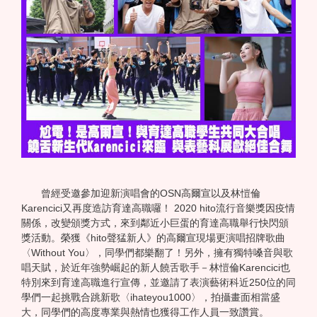
曾經受邀參加迎新演唱會的OSN高爾宣以及林愷倫
Karencici又再度造訪育達高職囉！ 2020 hito流行音樂獎因疫情
關係，改變頒獎方式，來到鄰近小巨蛋的育達高職舉行快閃頒
獎活動。榮獲《hito聲猛新人》的高爾宣現場更演唱招牌歌曲
〈Without You〉，同學們都樂翻了！另外，擁有獨特嗓音與歌
唱天賦，於近年強勢崛起的新人饒舌歌手－林愷倫Karencici也
特別來到育達高職進行宣傳，並邀請了表演藝術科近250位的同
學們一起挑戰合跳新歌〈ihateyou1000〉，拍攝畫面相當盛
大，同學們的高度專業與熱情也獲得工作人員一致讚賞。