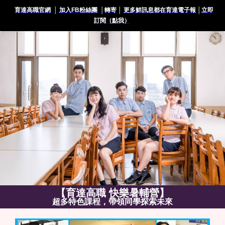
育達高職官網
│
加入FB粉絲團
│
轉寄
│
更多鮮訊息都在育達電子報
│
立即
訂閱（點我）
【育達高職 快樂暑輔營】
超多特色課程，帶領同學探索未來