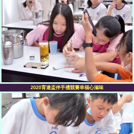
2020育達盃伴手禮競賽幸福心滋味