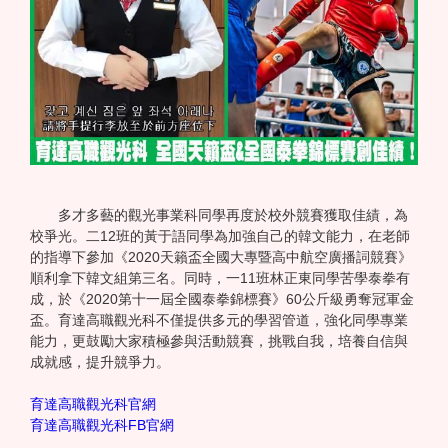
多才多藝的觀光事業科同學再度於校外競賽獲取佳績，為
校爭光。二12班的黃于語同學為加強自己的韓文能力，在老師
的指導下參加《2020天籟盃全國大專暨高中航空廣播詞競賽》
順利拿下韓文組第三名。同時，一11班林正東同學苦學泰拳有
成，於《2020第十一屆全國泰拳錦標賽》60公斤級勇奪冠軍金
盃。育達高職觀光科不僅提供多元的學習管道，強化同學專業
能力，更鼓勵大家積極參與活動競賽，挑戰自我，培養自信與
成就感，提升競爭力。
育達高職觀光科官網
育達高職觀光科FB官網