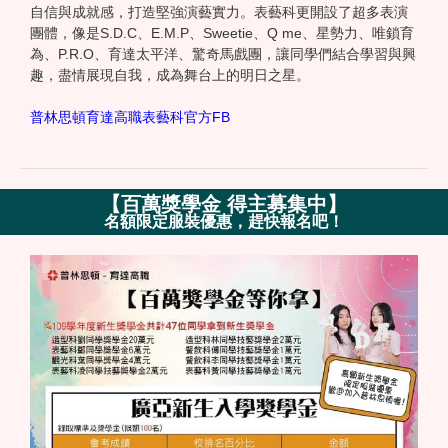
自信與成就感，打造堅強演藝實力。表藝科更開設了超多表演
團體，像是S.D.C、E.M.P、Sweetie、Q me、星勢力、唯鎖育
為、P.R.O、育達太平洋、驚奇馬戲團，讓同學們結合學習與興
趣，盡情展現自我，成為舞台上的明日之星。
普林思頓育達高職表藝科官方FB
【
百萬獎學金 得主募集中
】
名額限定服裝優惠，趕快報名吧！