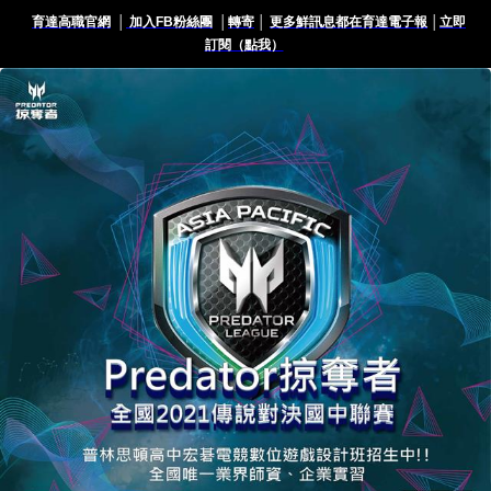
育達高職官網
│
加入FB粉絲團
│
轉寄
│
更多鮮訊息都在育達電子報
│
立即
訂閱（點我）