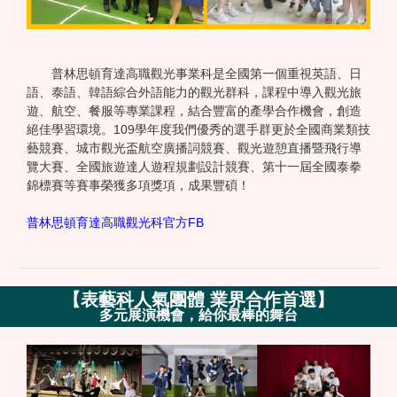
普林思頓育達高職觀光事業科是全國第一個重視英語、日
語、泰語、韓語綜合外語能力的觀光群科，課程中導入觀光旅
遊、航空、餐服等專業課程，結合豐富的產學合作機會，創造
絕佳學習環境。109學年度我們優秀的選手群更於全國商業類技
藝競賽、城市觀光盃航空廣播詞競賽、觀光遊憩直播暨飛行導
覽大賽、全國旅遊達人遊程規劃設計競賽、第十一屆全國泰拳
錦標賽等賽事榮獲多項獎項，成果豐碩！
普林思頓育達高職觀光科官方FB
【
表藝科人氣團體 業界合作首選
】
多元展演機會，給你最棒的舞台