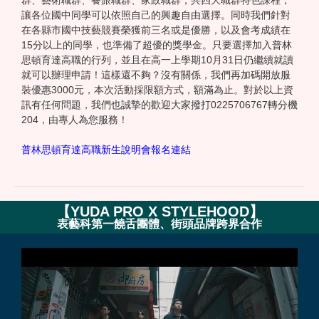
群、藝術職群、餐旅職群、家政職群，共四大職群特色課程，
讓各位國中同學可以依照自己的興趣自由選擇。同時我們針對
在各縣市國中技藝競賽榮獲前三名或是優勝，以及會考成績在
15分以上的同學，也準備了超優的獎學金。只要選擇加入普林
思頓育達高職的行列，並且在高一上學期10月31日仍繼續就讀
就可以辦理申請！這樣還不夠？沒有關係，我們再加碼開放服
裝優惠3000元，本次活動採限額方式，額滿為止。對於以上資
訊有任何問題，我們也誠摯的歡迎大家撥打0225706767轉分機
204，由專人為您服務！
普林思頓育達高職新生說明會報名連結
【
YUDA PRO X STYLEHOOD
】
表藝科第一饒舌團體、街頭品牌跨界合作