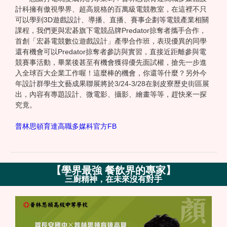
計科擁有傲視學界、超高規格的百萬級電競教室，在這裡不只
可以學到3D遊戲設計、導播、直播、賽事企劃等電競產業相關
課程，我們更與宏碁旗下電競品牌Predator掠奪者攜手合作，
首創「宏碁電競數位遊戲設計」產學合作班，表現優異的同學
還有機會可以Predator掠奪者參訪與實習，直接近距離參與電
競賽事活動，畢業後甚至有機會獲得優先面試權，搶先一步進
入全球百大企業工作喔！這麼棒的機會，你還等什麼？另外今
年設計群學生文藝成果聯展將於3/24-3/28在剝皮寮歷史街區展
出，內容有專題設計、微電影、攝影、繪畫等等，趕快來一探
究竟。
普林思頓育達高職多媒科官方FB
【
學界最強 餐飲界的專家
】
三廚精神，在未來沒有對手