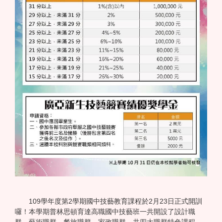
109學年度第2學期國中技藝教育課程於2月23日正式開訓
囉！本學期普林思頓育達高職國中技藝班一共開設了設計職