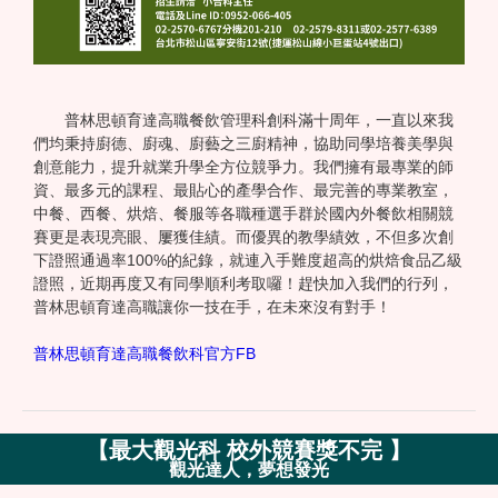
普林思頓育達高職餐飲管理科創科滿十周年，一直以來我
們均秉持廚德、廚魂、廚藝之三廚精神，協助同學培養美學與
創意能力，提升就業升學全方位競爭力。我們擁有最專業的師
資、最多元的課程、最貼心的產學合作、最完善的專業教室，
中餐、西餐、烘焙、餐服等各職種選手群於國內外餐飲相關競
賽更是表現亮眼、屢獲佳績。而優異的教學績效，不但多次創
下證照通過率100%的紀錄，就連入手難度超高的烘焙食品乙級
證照，近期再度又有同學順利考取囉！趕快加入我們的行列，
普林思頓育達高職讓你一技在手，在未來沒有對手！
普林思頓育達高職餐飲科官方FB
【
最大觀光科 校外競賽獎不完
】
觀光達人，夢想發光