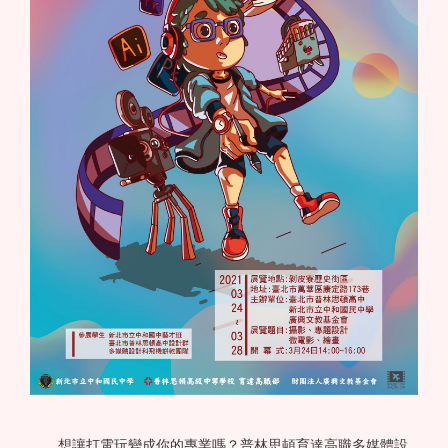
想讓打電玩變成你的專業嗎？普林思頓育達高職多媒體設