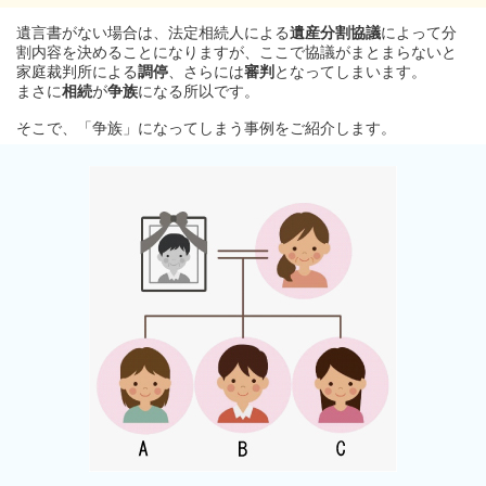
遺言書がない場合は、法定相続人による
遺産分割協議
によって分
割内容を決めることになりますが、ここで協議がまとまらないと
家庭裁判所による
調停
、さらには
審判
となってしまいます。
まさに
相続
が
争族
になる所以です。
そこで、「争族」になってしまう事例をご紹介します。