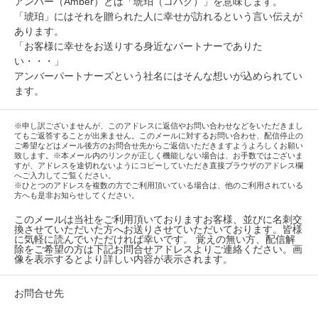
アンバー（Amber）とは「琥珀（コハク）」を意味します。
「琥珀」にはそれを贈られた人に幸せが訪れるという言い伝えが
あります。
「お客様に幸せをお送りする身近なパートナーでありた
い・・・」
アンバーパートナーズという社名にはそんな想いが込められてい
ます。
※
申し訳ございませんが、このアドレスに返信やお問い合わせなどをいただきまし
てもご返答することが出来ません。このメールに対するお問い合わせ、配信停止の
ご希望などはメール後方のお問合せ先からご返信いただきますようよろしくお願い
致します。
※本メール内のリンクが正しく機能しない場合は、お手数ではございま
すが、アドレスを途切れないようにコピーしていただき直接ブラウザのアドレス欄
へご入力してご覧ください。
※ひとつのアドレスを複数の方でご利用頂いている場合は、他のご利用されている
方へも是非お知らせしてください。
このメールは当社をご利用頂いておりますお客様、並びに名刺交
換させていただいた方へお送りさせていただいております。皆様
に気軽に読んでいただければ幸いです。 覚えの無い方、配信解
除をご希望の方は下記お問合せアドレスよりご連絡ください。画
像を表示するとより詳しい内容が表示されます。
お問合せ先