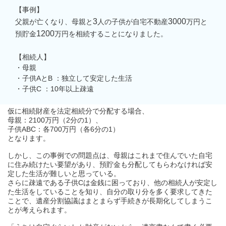
【事例】
3
3000
父親が亡くなり、母親と
人の子供が自宅不動産
万円と
1200
預貯金
万円を相続することになりました。
【相続人】
・母親
・子供
A
と
B
：独立して安定した生活
・子供
C
：
10
年以上疎遠
仮に相続財産を法定相続分で分配する場合、
母親：
2100
万円（
2
分の
1
）、
子供
ABC：
各
700
万円（各
6
分の
1
）
となります。
しかし、この事例での問題点は、
母親はこれまで住んでいた自宅
に住み続けたい要望があり、預貯金も分配してもらわなければ安
定した生活が難しいと思っている。
さらに疎遠である子供
C
は金銭に困っており、他の相続人が安定し
た生活をしていることを知り、自分の取り分を多く要求してきた
ことで、遺産分割協議はまとまらず手続きが長期化してしまうこ
とが考えられます。