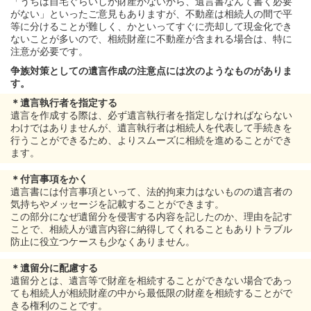
「うちは自宅ぐらいしか財産がないから、遺言書なんて書く必要
がない」といったご意見もありますが、不動産は相続人の間で平
等に分けることが難しく、かといってすぐに売却して現金化でき
ないことが多いので、相続財産に不動産が含まれる場合は、特に
注意が必要です。
争族対策としての遺言作成の注意点には次のようなものがありま
す。
＊遺言執行者を指定する
遺言を作成する際は、必ず遺言執行者を指定しなければならない
わけではありませんが、遺言執行者は相続人を代表して手続きを
行うことができるため、よりスムーズに相続を進めることができ
ます。
＊付言事項をかく
遺言書には付言事項といって、法的拘束力はないものの遺言者の
気持ちやメッセージを記載することができます。
この部分になぜ遺留分を侵害する内容を記したのか、理由を記す
ことで、相続人が遺言内容に納得してくれることもありトラブル
防止に役立つケースも少なくありません。
＊遺留分に配慮する
遺留分とは、遺言等で財産を相続することができない場合であっ
ても相続人が相続財産の中から最低限の財産を相続することがで
きる権利のことです。