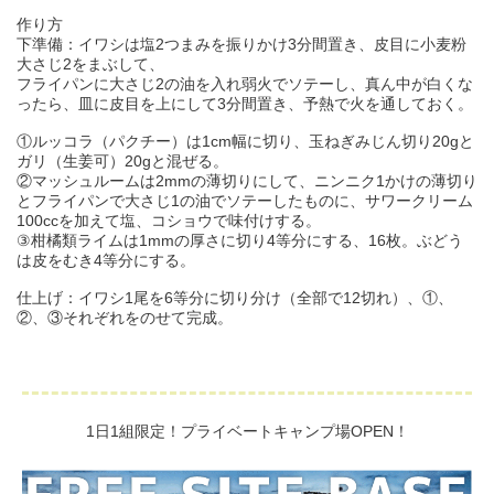
作り方
下準備：イワシは塩2つまみを振りかけ3分間置き、皮目に小麦粉
大さじ2をまぶして、
フライパンに大さじ2の油を入れ弱火でソテーし、真ん中が白くな
ったら、皿に皮目を上にして3分間置き、予熱で火を通しておく。
①ルッコラ（パクチー）は1cm幅に切り、玉ねぎみじん切り20gと
ガリ（生姜可）20gと混ぜる。
②マッシュルームは2mmの薄切りにして、ニンニク1かけの薄切り
とフライパンで大さじ1の油でソテーしたものに、サワークリーム
100ccを加えて塩、コショウで味付けする。
③柑橘類ライムは1mmの厚さに切り4等分にする、16枚。ぶどう
は皮をむき4等分にする。
仕上げ：イワシ1尾を6等分に切り分け（全部で12切れ）、①、
②、③それぞれをのせて完成。
1日1組限定！プライベートキャンプ場OPEN！