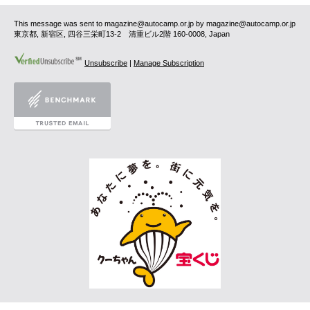
This message was sent to magazine@autocamp.or.jp by magazine@autocamp.or.jp
東京都, 新宿区, 四谷三栄町13-2 清重ビル2階 160-0008, Japan
Unsubscribe
|
Manage Subscription