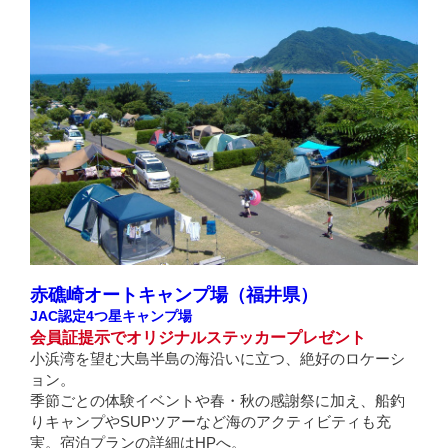
赤礁崎オートキャンプ場（福井県）
JAC認定4つ星キャンプ場
会員証提示でオリジナルステッカープレゼント
小浜湾を望む大島半島の海沿いに立つ、絶好のロケーシ
ョン。
季節ごとの体験イベントや春・秋の感謝祭に加え、船釣
りキャンプやSUPツアーなど海のアクティビティも充
実。宿泊プランの詳細はHPへ。