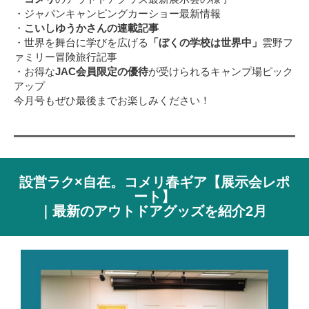
・ジャパンキャンピングカーショー最新情報
・
こいしゆうかさんの連載記事
・
世界を舞台に学びを広げる
「ぼくの学校は世界中」
雲野フ
ァミリー冒険旅行記事
・お得な
JAC会員限定の優待
が受けられるキャンプ場ピック
アップ
今月号もぜひ最後までお楽しみください！
設営ラク×自在。コメリ春ギア【展示会レポ
ート】
｜最新のアウトドアグッズを紹介2
月