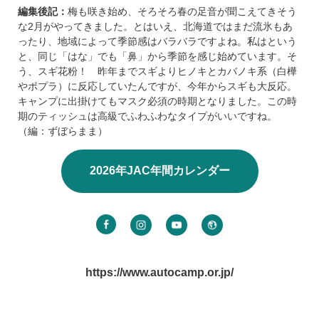
編集後記：
梅も咲き始め、そろそろ春の足音が聞こえてきそう
な2月がやってきました。とはいえ、北海道ではまだ流氷もあ
ったり、地域によって季節感はバラバラですよね。私はという
と、同じ「はな」でも「鼻」から季節を感じ始めています。そ
う、スギ花粉！ 昨年までスギよりヒノキとカバノキ系（白樺
やポプラ）に反応していたんですが、今年からスギも大反応。
キャンプに出掛けてもマスク必須の時期となりました。この時
期のティッシュは高級でふわふわなタイプがいいですね。
（編：ずぼらまま）
2026年JAC年間カレンダー
https://www.autocamp.or.jp/